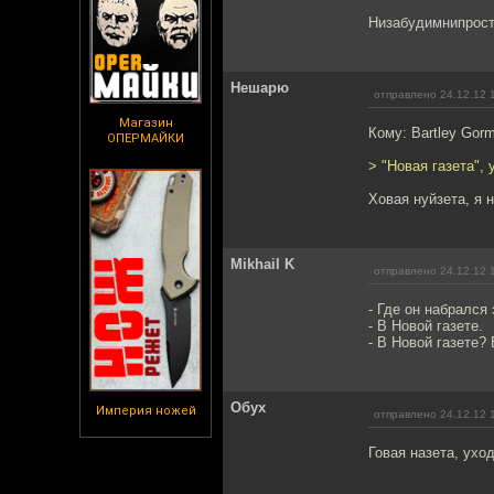
Низабудимнипрост
Нешарю
отправлено 24.12.12 
Магазин
Кому: Bartley Gor
ОПЕРМАЙКИ
> "Новая газета", 
Ховая нуйзета, я 
Mikhail K
отправлено 24.12.12 
- Где он набрался
- В Новой газете.
- В Новой газете? 
Обух
Империя ножей
отправлено 24.12.12 
Говая назета, уход