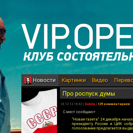
Картинки
Видео
Перев
Новости
Про роспуск думы
24.12.12 18:42 |
Goblin
|
129 комментариев
С мест сообщают:
"Новая газета" 24 дeкабря начал
президенту России и ЦИК соб
голосование предлагается выдви