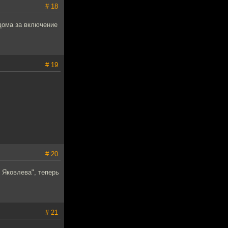
# 18
 дома за включение
# 19
# 20
 Яковлева", теперь
# 21