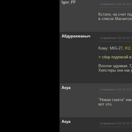
Igor_FF
отправлено 24.12.12 
Кстати, на счет п
в список Магнитск
Абдурахманыч
отправлено 24.12.12 
Кому: MIG-27,
#11
> сбор подписей в
Вполне здравая. Г
Хипстеры они как 
Asya
отправлено 24.12.12 
"Новая газета" ни
вот это.
Asya
отправлено 24.12.12 