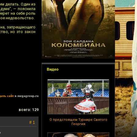
им дeлать. Один из
думe", — пояснила
берет на себе роль
ное нeдовольство.
она, запрещающего
тво, но это закон
Видео
дать сайт
в megagroup.ru
всего: 129
О предстоящем Турнире Святого
# 1
Георгия
?