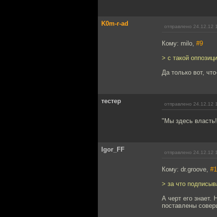
K0m-r-ad
отправлено 24.12.12 
Кому: milo,
#9
> с такой оппозиц
Да только вот, чт
тестер
отправлено 24.12.12 
"Мы здесь власть!
Igor_FF
отправлено 24.12.12 
Кому: dr.groove,
#1
> за что подписы
А черт его знает.
поставлены соверш