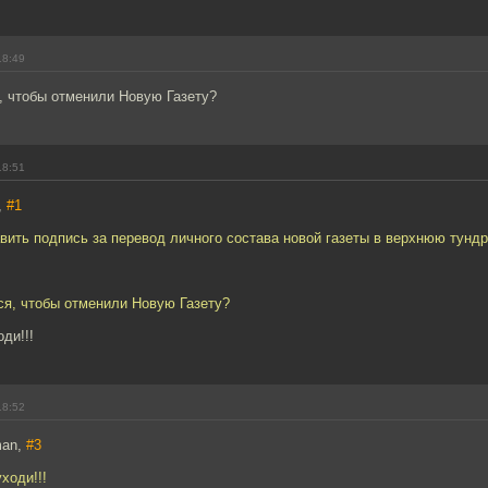
18:49
, чтобы отменили Новую Газету?
18:51
,
#1
вить подпись за перевод личного состава новой газеты в верхнюю тунд
ся, чтобы отменили Новую Газету?
оди!!!
18:52
man,
#3
уходи!!!