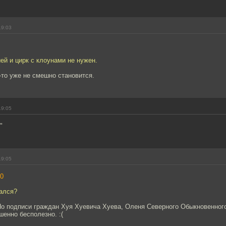
19:03
ией и цирк с клоунами не нужен.
о-то уже не смешно становится.
19:05
"
19:05
0
вался?
 Но подписи граждан Хуя Хуевича Хуева, Оленя Северного Обыкновенного
енно бесполезно. :(