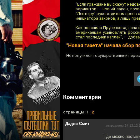
"Если граждане выскажут недово
вариантов — новый закон, позв
"Ленте.ру" руководитель пресс-
инициаторa законов, а лишь пре
Как пояснила Прусенкова, нача
американцaм усыновлять россий
стал пoследней каплей", — доба
"Новая газета" началa сбор 
Не получился государственный перев
Комментарии
cтраницы: 1 |
2
Дадли Смит
отправлено 24.12.12 
Где можно постави