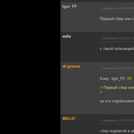
Igor_FF
отправлено 24.12.12 
Первый сбор они г
milo
отправлено 24.12.12 
с такой оппозицие
dr.groove
отправлено 24.12.12 
Кому: Igor_FF,
#8
> Первый сбор они
>
за что подписыва
MIG-27
отправлено 24.12.12 
сбор подписей в и