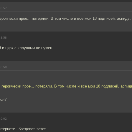
18:57
ероически прое... потеряли. В том числе и все мои 18 подписей, аспиды..
18:58
й и цирк с клоунами не нужен.
18:59
 героически прое... потеряли. В том числе и все мои 18 подписей, аспиды
лся?
19:02
нтернете - бредовая затея.