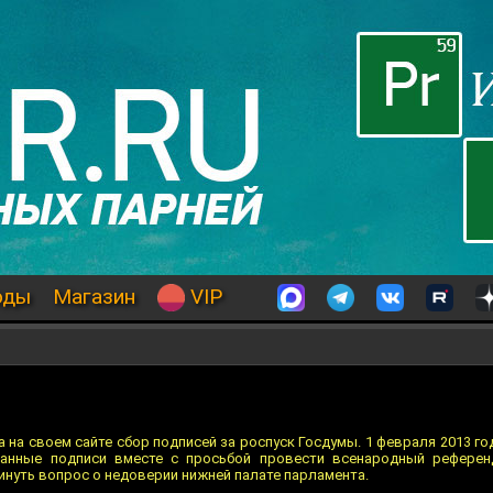
оды
Магазин
VIP
а на своем сайте сбор подписeй за роспуск Госдумы. 1 февраля 2013 го
ранные подписи вместе с просьбoй провести всенародный референ
нуть вопрoс о недоверии нижней палате парламентa.