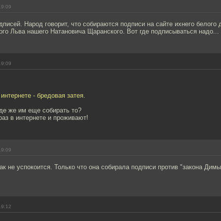
19:09
одписей. Народ говорит, что собираются подписи на сайте ихнего белого
ого Льва нашего Натановича Щаранского. Вот где подписываться надо...
19:09
 интернете - бредовая затея.
де же им еще собирать то?
раз в интернете и проживают!
19:09
как не успокоится. Только что она собирала подписи против "закона Димы
19:12