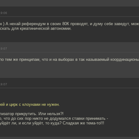
19:06
н ) А нехай референдум в своих 80К проводят, и думу себе заведут, мо
кать для креатинической автономии.
19:07
по тем же принципам, что и на выборах в так называемый координационы
19:07
ией и цирк с клоунами не нужен.
изатор прикрутить. Или нельзя?!
о, что до сих пор никто не додумался ставки принимать -
 уйдёт ли, и если уйдёт, то куда? Сладкая же тема-то!!!