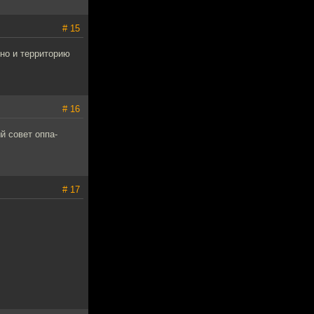
# 15
жно и территорию
# 16
й совет оппа-
# 17