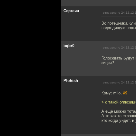
Сергеич
отправлено 24.12.12 
Во потешники, бли
подходящую подыс
bqbr0
отправлено 24.12.12 
Голосовать будут 
зиции?
Plohish
отправлено 24.12.12 
Кому: milo,
#9
> с такой оппозиц
А ещё можно тотал
А то как-то странн
кто когда уйдёт, и