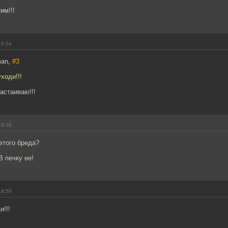
им!!!
18:54
man,
#3
уходи!!!
настаиваю!!!
18:56
 этого бреда?
В печку ее!
18:56
и!!!