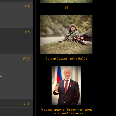
# 8
65
.
# 9
# 10
Остров Сахалин, река Найба
...
# 11
Медаль ордена "За заслуги перед
Отечеством" II степени