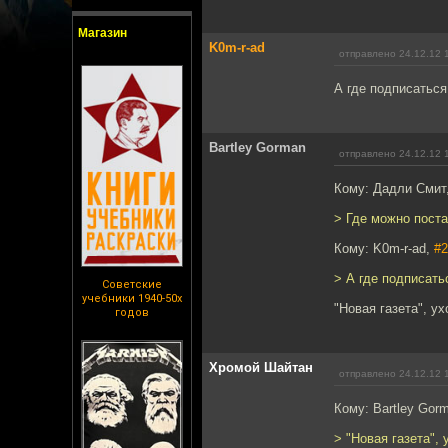
Магазин
K0m-r-ad
отправлено 24.12.12 
А где подписаться
Bartley Gorman
отправлено 24.12.12 
Кому: Дадли Смит
> Где можно поста
Кому: K0m-r-ad,
#2
> А где подписать
Советские
учебники 1940-50х
"Новая газета", ух
годов
Хромой Шайтан
отправлено 24.12.12 
Кому: Bartley Gor
> "Новая газета", 