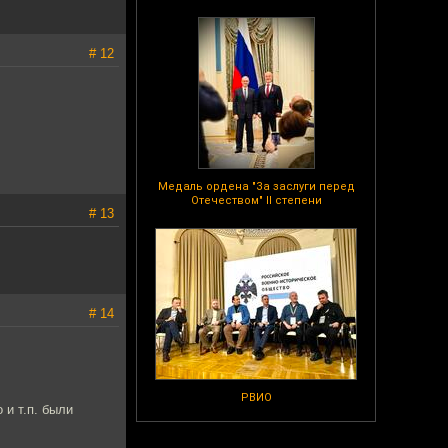
# 12
Медаль ордена "За заслуги перед
Отечеством" II степени
# 13
# 14
РВИО
 и т.п. были