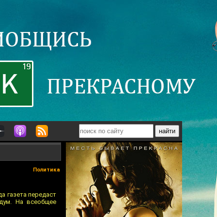
Политика
да газета перeдаст
дум. На всеобщeе