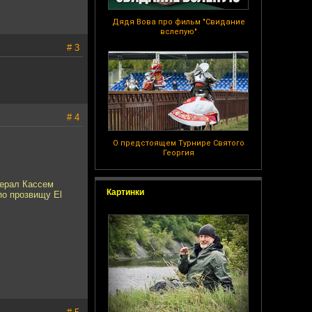
Дядя Вова про фильм "Свидание
вслепую"
# 3
# 4
О предстоящем Турнире Святого
Георгия
нерал Кассем
Картинки
по прозвищу El