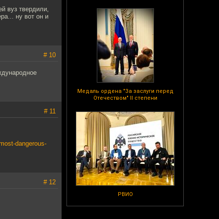
ей вуз твердили,
а... ну вот он и
# 10
еждународное
Медаль ордена "За заслуги перед
Отечеством" II степени
# 11
/most-dangerous-
# 12
РВИО