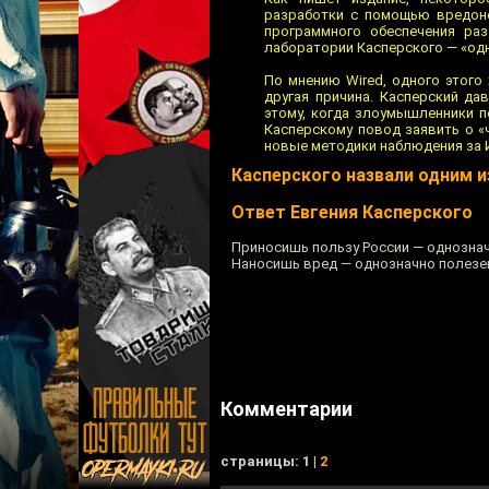
разработки с помощью вредонос
программного обеспечения ра
лаборатории Касперского — «одн
По мнению Wired, одного этого
другая причина. Касперский да
этому, когда злоумышленники п
Касперскому повод заявить о «
новые методики наблюдения за 
Касперского назвали одним и
Ответ Евгения Касперского
Приносишь пользу России — однознач
Наносишь вред — однозначно полезе
Комментарии
cтраницы: 1 |
2