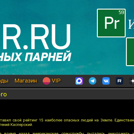
оды
Магазин
VIP
ого
тавил свой рейтинг 15 наиболее опасных людей на Земле. Единстве
гений Касперский.
е время назад американские спецслужбы пытались уничтожить 