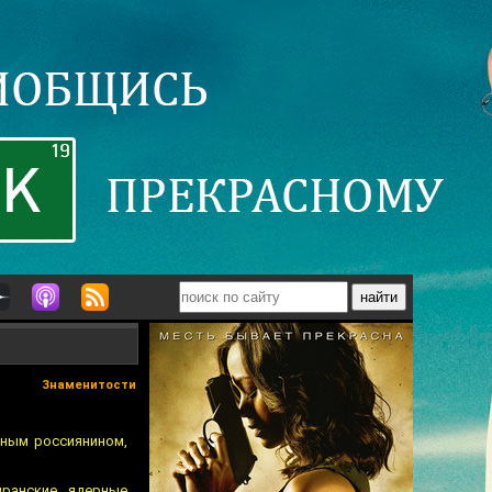
Знаменитости
нным россиянином,
иранские ядерные