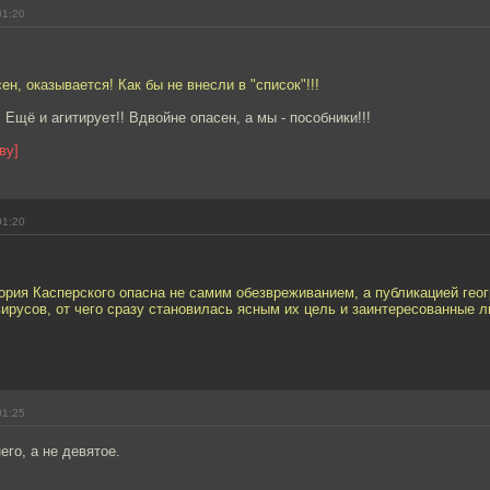
01:20
ен, оказывается! Как бы не внесли в "список"!!!
 Ещё и агитирует!! Вдвойне опасен, а мы - пособники!!!
ву]
01:20
ория Касперского опасна не самим обезвреживанием, а публикацией гео
ирусов, от чего сразу становилась ясным их цель и заинтересованные л
01:25
его, а не девятое.