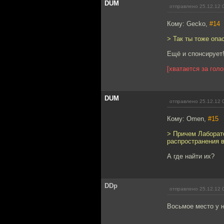
DUM
отправлено 25.12.12 
Кому: Gecko,
#14
> Так ты тоже опас
Ещё и спонсирует!
[хватается за голо
DUM
отправлено 25.12.12 
Кому: Omen,
#15
> Причем Лаборат
распространения в
А где найти их?
DDp
отправлено 25.12.12 
Восьмое место у н