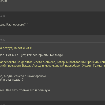
кой!!
00:39
ама Касперского? :)
00:42
но сотрудничает с ФСБ
ило. Нет бы с ЦРУ, как все приличные люди.
асперского на девятое место в списке, который возглавили иранский ге
ский президент Башар Ассад и мексиканский наркобарон Хоакин Гузман 
о, в один список с накобароном.
ий в суд подаст?
ий. Лет пять только его и пользую.