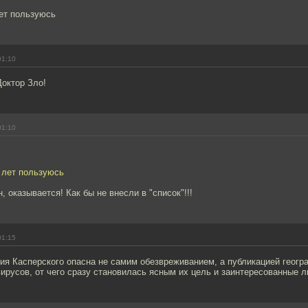
лет пользуюсь
01:10
Доктор Зло!
01:10
о лет пользуюсь
, оказывается! Как бы не внесли в "список"!!!
01:15
ия Касперского опасна не самим обезвреживанием, а публикацией геогр
ирусов, от чего сразу становилась ясным их цель и заинтересованные л