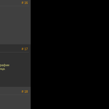
# 16
# 17
графии
ица.
# 18