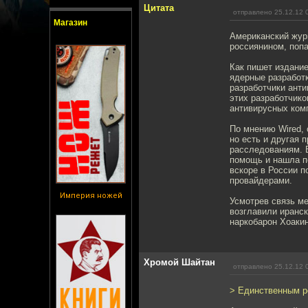
Цитата
отправлено 25.12.12 
Магазин
Американский жур
россиянином, попа
Как пишет издани
ядерные разработк
разработчики анти
этих разработчико
антивирусных ком
По мнению Wired,
но есть и другая 
расследованиям. 
помощь и нашла по
вскоре в России п
провайдерами.
Империя ножей
Усмотрев связь ме
возглавили иранс
наркобарон Хоакин
Хромой Шайтан
отправлено 25.12.12 
> Единственным ро