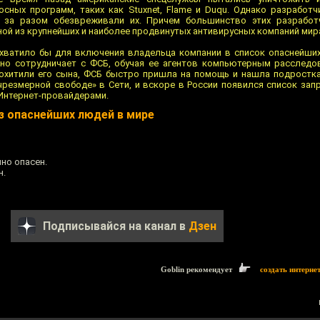
ных программ, таких как Stuxnet, Flame и Duqu. Однако разработч
з за разом обезвреживали их. Причем большинство этих разработ
ой из крупнейших и наиболее продвинутых антивирусных компаний мир
 хватило бы для включения владельца компании в список опаснейших
вно сотрудничает с ФСБ, обучая ее агентов компьютерным расследо
охитили его сына, ФСБ быстро пришла на помощь и нашла подростка
чрезмерной свободе» в Сети, и вскоре в России появился список зап
Интернет-провайдерами.
з опаснейших людей в мире
но опасен.
н.
Подписывайся на канал в
Дзен
Goblin рекомендует
создать интерне