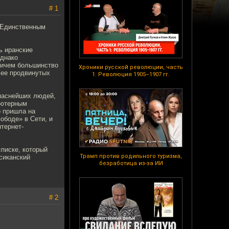
# 1
. Единственным
ь иранские
Однако
Причем большинство
Хроники русской революции, часть
лее продвинутых
1: Революция 1905–1907 гг.
опаснейших людей,
пьютерным
о пришла на
ободе» в Сети, и
тернет-
списке, который
Трамп против родильного туризма,
сиканский
безработица из-за ИИ
# 2