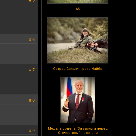
# 5
65
# 6
Остров Сахалин, река Найба
# 7
# 8
Медаль ордена "За заслуги перед
# 9
Отечеством" II степени