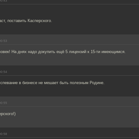
00:43
аст, поставить Касперского.
00:53
овек! На днях надо докупить ещё 5 лицензий к 15-ти имеющимся.
00:54
успевание в бизнесе не мешает быть полезным Родине.
00:55
рского!)
00:58