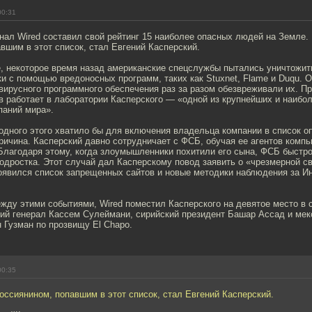
00:31
нал Wired составил свой рейтинг 15 наиболее опасных людей на Земле
вшим в этот список, стал Евгений Касперский.
е, некоторое время назад американские спецслужбы пытались уничтожит
и с помощью вредоносных программ, таких как Stuxnet, Flame и Duqu. 
вирусного программного обеспечения раз за разом обезвреживали их. 
в работает в лаборатории Касперского — «одной из крупнейших и наибо
паний мира».
 одного этого хватило бы для включения владельца компании в список 
причина. Касперский давно сотрудничает с ФСБ, обучая ее агентов ком
Благодаря этому, когда злоумышленники похитили его сына, ФСБ быстр
дростка. Этот случай дал Касперскому повод заявить о «чрезмерной св
оявился список запрещенных сайтов и новые методики наблюдения за Ин
жду этими событиями, Wired поместил Касперского на девятое место в 
кий генерал Кассем Сулеймани, сирийский президент Башар Ассад и мек
 Гузман по прозвищу El Chapo.
00:35
ссиянином, попавшим в этот список, стал Евгений Касперский.