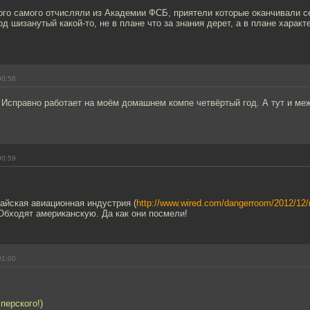
ого самого отчисляли из Академии ФСБ, приятели которые оканчивали с
д шизанутый какой-то, не в плане что за знания дерет, а в плане характер
00:58
 Исправно работает на моём домашнем компе четвёртый год. А тут и м
00:59
тайская авиационная индустрия (
http://www.wired.com/dangerroom/2012/12
 Обходят американскую. Да как они посмели!
01:00
перского!)