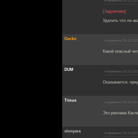
отправлено 25.12.12 
[Задумчиво]
Удалить что ли ав
Gecko
отправлено 25.12.12 
Какой опасный чел
DUM
отправлено 25.12.12 
Оказывается, пре
Timus
отправлено 25.12.12 
Это реклама Каспе
slonyara
отправлено 25.12.12 