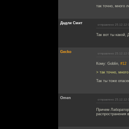
так точно, много 
Дадли Смит
отправлено 25.12.12 
Так вот ты какой, 
Gecko
отправлено 25.12.12 
Кому: Goblin,
#12
> так точно, мног
Так ты тоже опасен
Omen
отправлено 25.12.12 
Причем Лаборатор
распространения в