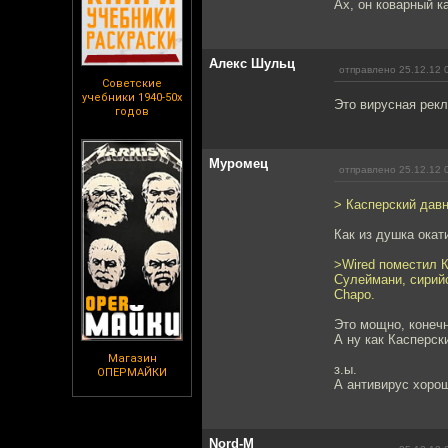
Ах, он коварный ка
Алекс Шульц
отправлено 25.12.12 
Советские
учебники 1940-50х
Это вирусная рекл
годов
Муромец
отправлено 25.12.12 
> Касперский дав
Как из душка окат
>Wired поместил К
Сулеймани, сирий
Chapo.
Это мощно, конечн
А ну как Касперск
Магазин
з.ы.
ОПЕРМАЙКИ
А антивирус хорош
Nord-M