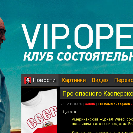
Картинки
Видео
Перев
Новости
Про опасного Касперск
25.12.12 00:30 |
Goblin
|
118 комментариев
»
Цитата:
Американский журнал Wired сос
попавшим в этот список, стал Ев
Как пишет издание, некоторо