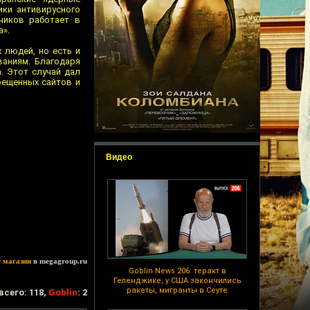
ики антивирусного
чиков работает в
а».
 людей, но есть и
ваниям. Благодаря
. Этот случай дал
рещенных сайтов и
Видео
т магазин
в megagroup.ru
Goblin News 206: теракт в
Геленджике, у США закончились
ракеты, мигранты в Сеуте
всего: 118,
Goblin
: 2