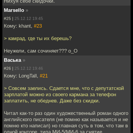
Нихуя себе скидочки.
Marsello
»
#25 |
25.12.12 19:45
Кому: khant,
#23
> камрад, где ты их берешь?
Неужели, сам сочиняет??? о_О
Васька
»
#26 |
25.12.12 19:46
Кому: LongTall,
#21
> Совсем заелись. Сдается мне, что с депутатской
зарплатой можно из своего кармана за телефон
заплатить, не обеднев. Даже без скидки.
Читал как-то раз один художественный роман одного
английского писателя (не помню как называется и не
помню кто написал) но главная суть в том, что там в
одной конторе, типа МИ-5/МИ-6 за снятие