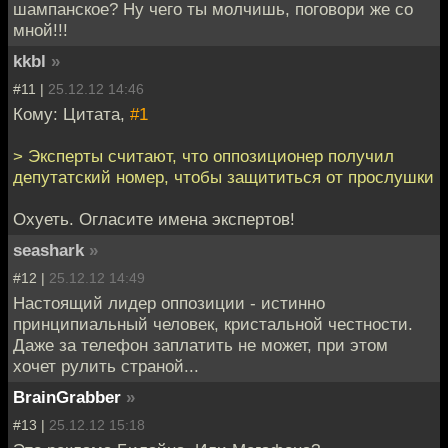
шампанское? Ну чего ты молчишь, поговори же со
мной!!!
kkbl
»
#11 |
25.12.12 14:46
Кому: Цитата,
#1
> Эксперты считают, что оппозиционeр получил
депутатский номер, чтобы защититься от прослушки
Охуеть. Огласите имена экспертов!
seashark
»
#12 |
25.12.12 14:49
Настоящий лидер оппозиции - истинно
принципиальный человек, кристальной честности.
Даже за телефон заплатить не может, при этом
хочет рулить страной...
BrainGrabber
»
#13 |
25.12.12 15:18