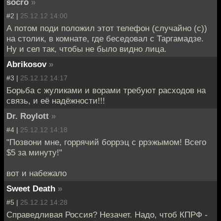
socro
»
#2 |
25.12.12 14:00
А потом поди положил этот телефон (случайно (с))
на столик, в комнате, где беседовал с Таргамадзе.
Ну и сел так, чтобы не было видно лица.
Abrikosov
»
#3 |
25.12.12 14:17
Борьба с жуликами и ворами требуют расходов на
связь, и её надёжности!!!
Dr. Roylott
»
#4 |
25.12.12 14:18
"Позвони мне, горрячий боррэц с ррэжымом! Всего
$5 за минуту!"
вот и набежало
Sweet Death
»
#5 |
25.12.12 14:28
Справедливая Россия? Незачет. Надо, чтоб КПРФ -