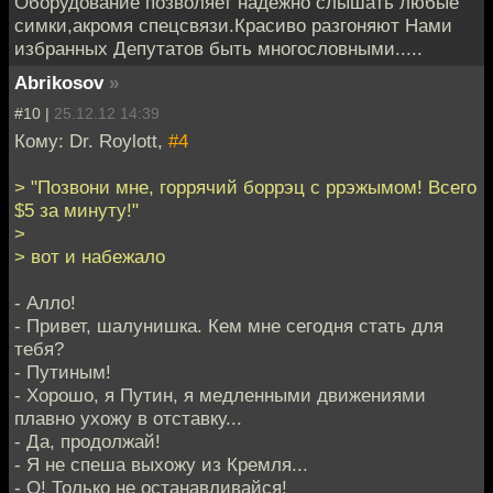
Оборудование позволяет надёжно слышать любые
симки,акромя спецсвязи.Красиво разгоняют Нами
избранных Депутатов быть многословными.....
Abrikosov
»
#10 |
25.12.12 14:39
Кому: Dr. Roylott,
#4
> "Позвони мне, горрячий боррэц с ррэжымом! Всего
$5 за минуту!"
>
> вот и набежало
- Алло!
- Привет, шалунишка. Кем мне сегодня стать для
тебя?
- Путиным!
- Хорошо, я Путин, я медленными движениями
плавно ухожу в отставку...
- Да, продолжай!
- Я не спеша выхожу из Кремля...
- О! Только не останавливайся!