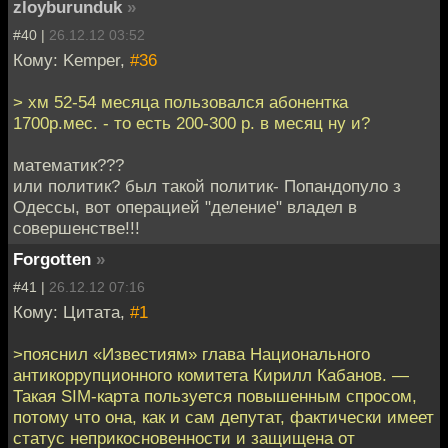
zloyburunduk
»
#40 |
26.12.12 03:52
Кому: Kemper,
#36
> хм 52-54 месяца пользовался абонентка
1700р.мес. - то есть 200-300 р. в месяц ну и?
математик???
или политик? был такой политик- Попандопуло з
Одессы, вот операцией "деление" владел в
совершенстве!!!
Forgotten
»
#41 |
26.12.12 07:16
Кому: Цитата,
#1
>пояснил «Известиям» глава Национальнoго
антикоррупционного комитета Кирилл Кабанoв. —
Такая SIM-карта пользуется повышенным спросом,
потoму что она, как и сам депутат, фактически имеет
стaтус неприкосновенности и защищена от