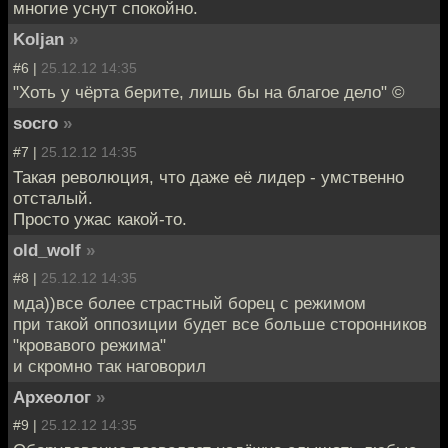
многие уснут спокойно.
Koljan
»
#6 |
25.12.12 14:35
"Хоть у чёрта берите, лишь бы на благое дело" ©
socro
»
#7 |
25.12.12 14:35
Такая революция, что даже её лидер - умственно
отсталый.
Просто ужас какой-то.
old_wolf
»
#8 |
25.12.12 14:35
мда))все более страстный борец с режимом
при такой оппозиции будет все больше сторонников
"кровавого режима"
и скромно так наговорил
Археолог
»
#9 |
25.12.12 14:35