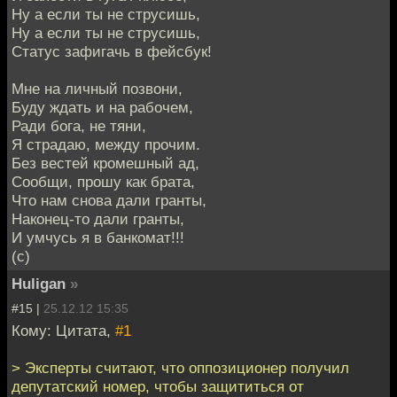
Ну а если ты не струсишь,
Ну а если ты не струсишь,
Статус зафигачь в фейсбук!
Мне на личный позвони,
Буду ждать и на рабочем,
Ради бога, не тяни,
Я страдаю, между прочим.
Без вестей кромешный ад,
Сообщи, прошу как брата,
Что нам снова дали гранты,
Наконец-то дали гранты,
И умчусь я в банкомат!!!
(с)
Huligan
»
#15 |
25.12.12 15:35
Кому: Цитата,
#1
> Эксперты считают, что оппозиционeр получил
депутатский номер, чтобы защититься от