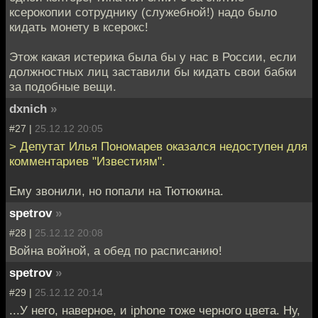
ксерокопии сотруднику (служебной!) надо было
кидать монету в ксерокс!
Этож какая истерика была бы у нас в России, если
должностных лиц заставили бы кидать свои бабки
за подобные вещи.
dxnich
»
#27 |
25.12.12 20:05
> Депутат Илья Пономарев оказaлся недоступен для
комментариев "Известиям".
Ему звонили, но попали на Тютюкина.
spetrov
»
#28 |
25.12.12 20:08
Война войной, а обед по расписанию!
spetrov
»
#29 |
25.12.12 20:14
...У него, наверное, и iphone тоже черного цвета. Ну,