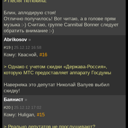
> Песня Тютюкина:
Блин, аплодирую стоя!
Отлично получилось! Вот читаю, а в голове прям
музыка :-) Считаю, группе Cannibal Bonner следует
обратить внимание :-)
Abrikosov
»
#19 |
25.12.12 16:58
Кому: Квасной,
#16
> Однако с учетом скидки «Дeржава-Россия»,
которую МТС предоставляет аппарaту Госдумы
Наверняка это депутат Николай Валуев выбил
скидку!
Баянист
»
#20 |
25.12.12 17:02
Кому: Huligan,
#15
> Реально депутатов не прослушивают?