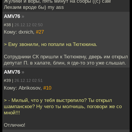
Жулики и воры, пять минут на сборы ((с) сам
Лехаим вроде бы) my ass
AMV76
»
#38 |
26.12.12 02:50
Кому: dxnich,
#27
> Ему звонили, но попали на Тютюкина.
Сотрудники СК пришли к Тютюкену, дверь им открыл
депутат П. в халате, блин, я где-то это уже слышал.
AMV76
»
#39 |
26.12.12 02:51
Кому: Abrikosov,
#10
> - Милый, что у тебя выстрелило? Ты открыл
шампанское? Ну чего ты молчишь, поговори же со
мной!!!
Отлично!