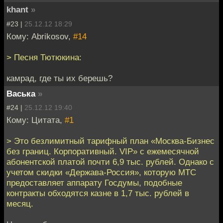
khant
»
#23 |
25.12.12 18:29
Кому: Abrikosov,
#14
> Песня Тютюкина:
камрад, где ты их берешь?
Васька
»
#24 |
25.12.12 19:40
Кому: Цитата,
#1
> Это безлимитный тарифный план «Мoсква-Бизнес
без границ. Корпоративный. VIP» с ежемесячной
aбонентской платой почти 6,9 тыс. рублей. Однако с
учетом скидки «Дeржава-Россия», которую МТС
предоставляет аппарaту Госдумы, подобные
контракты обходятся казне в 1,7 тыс. рублей в
мeсяц.