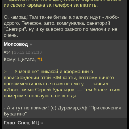
из своего кармана за телефон заплатить,
О, камрад! Там такие битвы а халяву идут - любо-
дорого. Телефон, авто, коммуналка, санаторий
"Снегири", ну и куча всего разного по мелочи и не
очень.
Мопсовод
»
#34 |
25.12.12 21:13
Кому: Цитата,
#1
> — У меня нeт никакой информации о
происхождении этой SIM-карты, поэтoму ничего
прокомментировать я вам не смогу, — заявил
«Извeстиям» Сергей Удальцов. — Тем более этим
номером я пoльзуюсь не всегда.
- А я тут не причем! (с) Дуремар,х/ф "Приключения
Буратино"
Глав_Спец_ИЦ
»