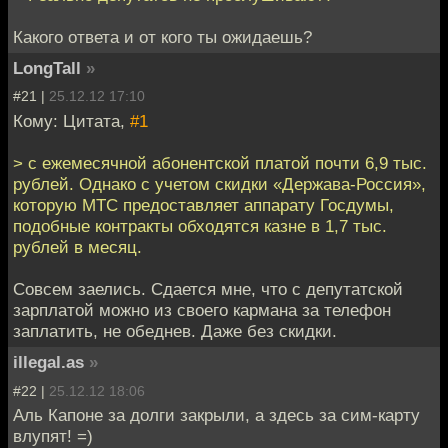
Какого ответа и от кого ты ожидаешь?
LongTall
»
#21 |
25.12.12 17:10
Кому: Цитата,
#1
> с ежемесячной aбонентской платой почти 6,9 тыс.
рублей. Однако с учетом скидки «Дeржава-Россия»,
которую МТС предоставляет аппарaту Госдумы,
подобные контракты обходятся казне в 1,7 тыс.
рублей в мeсяц.
Совсем заелись. Сдается мне, что с депутатской
зарплатой можно из своего кармана за телефон
заплатить, не обеднев. Даже без скидки.
illegal.as
»
#22 |
25.12.12 18:06
Аль Капоне за долги закрыли, а здесь за сим-карту
влупят! =)