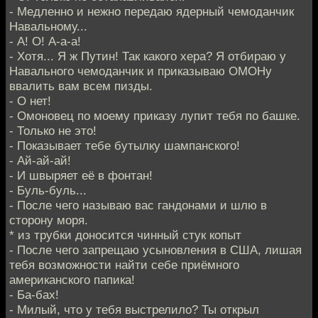
- Медленно и нежно передаю ядерный чемоданчик
Навальному...
- А! О! А-а-а!
- Хотя... Я ж Путин! Так какого хера? Я отбираю у
Навального чемоданчик и приказываю ОМОНу
ввалить вам всем пизды.
- О нет!
- Омоновец по моему приказу лупит тебя по башке.
- Только не это!
- Показывает тебе бутылку шампанского!
- Ай-ай-ай!
- И швыряет её в фонтан!
- Буль-буль...
- После чего называю вас гандонами и шлю в
сторону моря.
* из трубки доносится чинный стук копыт
- После чего запрещаю усыновления в США, лишая
тебя возможности найти себе приёмного
американского папика!
- Ба-бах!
- Милый, что у тебя выстрелило? Ты открыл