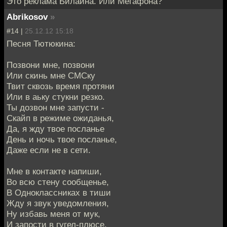
Это реклама Билайна. Или Мегафона?
Abrikosov
»
#14 |
25.12.12 15:18
Песня Тютюкина:
Позвони мне, позвони
Или скинь мне СМСку
Твит сквозь время протяни
Или в аьку стукни резко.
Ты дозвон мне запусти -
Скайп в режиме ожиданья,
Да, я жду твое посланье
День и ночь твое посланье,
Даже если не в сети.
Мне в контакте напиши,
Во всю стену сообщенье,
В Одноклассниках в тиши
Жду я звук уведомления,
Ну избавь меня от мук,
И запости в гугел-плюсе,