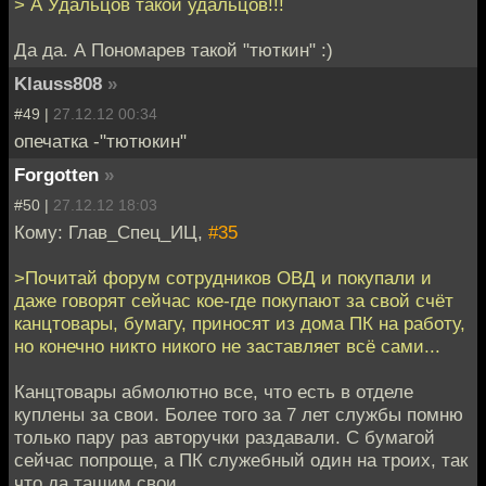
> А Удальцов такой удальцов!!!
Да да. А Пономарев такой "тюткин" :)
Klauss808
»
#49 |
27.12.12 00:34
опечатка -"тютюкин"
Forgotten
»
#50 |
27.12.12 18:03
Кому: Глав_Спец_ИЦ,
#35
>Почитай форум сотрудников ОВД и покупали и
даже говорят сейчас кое-где покупают за свой счёт
канцтовары, бумагу, приносят из дома ПК на работу,
но конечно никто никого не заставляет всё сами...
Канцтовары абмолютно все, что есть в отделе
куплены за свои. Более того за 7 лет службы помню
только пару раз авторучки раздавали. С бумагой
сейчас попроще, а ПК служебный один на троих, так
что да тащим свои.