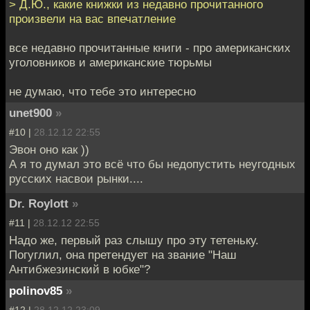
> Д.Ю., какие книжки из недавно прочитанного
произвели на вас впечатление
все недавно прочитанные книги - про американских
уголовников и американские тюрьмы
не думаю, что тебе это интересно
unet900
»
#10 |
28.12.12 22:55
Эвон оно как ))
А я то думал это всё что бы недопустить неугодных
русских насвои рынки....
Dr. Roylott
»
#11 |
28.12.12 22:55
Надо же, первый раз слышу про эту тетеньку.
Погуглил, она претендует на звание "Наш
Антибжезинский в юбке"?
polinov85
»