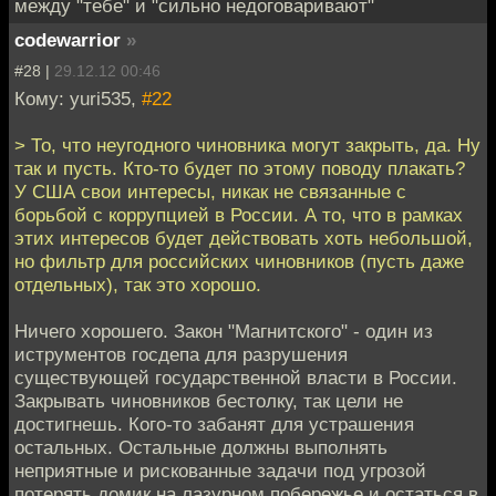
между "тебе" и "сильно недоговаривают"
codewarrior
»
#28 |
29.12.12 00:46
Кому: yuri535,
#22
> То, что неугодного чиновника могут закрыть, да. Ну
так и пусть. Кто-то будет по этому поводу плакать?
У США свои интересы, никак не связанные с
борьбой с коррупцией в России. А то, что в рамках
этих интересов будет действовать хоть небольшой,
но фильтр для российских чиновников (пусть даже
отдельных), так это хорошо.
Ничего хорошего. Закон "Магнитского" - один из
иструментов госдепа для разрушения
существующей государственной власти в России.
Закрывать чиновников бестолку, так цели не
достигнешь. Кого-то забанят для устрашения
остальных. Остальные должны выполнять
неприятные и рискованные задачи под угрозой
потерять домик на лазурном побережье и остаться в