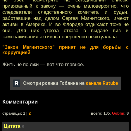
привязанный к закону — очень маловероятно, что
следователи следственного комитета и судьи,
работавшие над делом Сергея Магнитского, имеют
активы в Америке. И во Флориде отдыхают тоже не
они. Для них угроза отказа в выдаче виз и
замораживания активов совершенно неактуальна.
"Закон Магнитского" принят не для борьбы с
коррупцией
Жить не по лжи — вот что главное.
Смотри ролики Гоблина на
канале Rutube
Комментарии
cтраницы: 1 |
2
всего: 135,
Goblin
: 8
Цитата
»