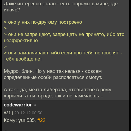
Даже интересно стало - есть тюрьмы в мире, где
иначе?
> оно у них по-другому построено
>
> они не запрещают, запрещать не принято, ибо это
неэффективно
>
> они замалчивают, ибо если про тебя не говорят -
тебя вообще нет
Мудро, блин. Но у нас так нельзя - совсем
определенные особи распоясаться смогут.
А так - да, мечта либерала, чтобы тебе в рожу
харкали, а ты, вроде, как и не замечаешь...
codewarrior
»
#31 |
29.12.12 00:50
Кому: yuri535,
#22