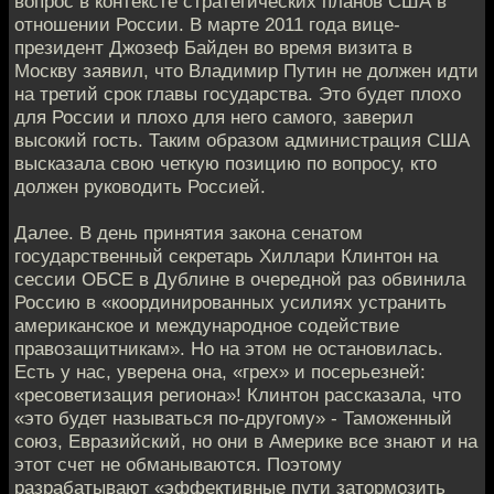
вопрос в контексте стратегических планов США в
отношении России. В марте 2011 года вице-
президент Джозеф Байден во время визита в
Москву заявил, что Владимир Путин не должен идти
на третий срок главы государства. Это будет плохо
для России и плохо для него самого, заверил
высокий гость. Таким образом администрация США
высказала свою четкую позицию по вопросу, кто
должен руководить Россией.
Далее. В день принятия закона сенатом
государственный секретарь Хиллари Клинтон на
сессии ОБСЕ в Дублине в очередной раз обвинила
Россию в «координированных усилиях устранить
американское и международное содействие
правозащитникам». Но на этом не остановилась.
Есть у нас, уверена она, «грех» и посерьезней:
«ресоветизация региона»! Клинтон рассказала, что
«это будет называться по-другому» - Таможенный
союз, Евразийский, но они в Америке все знают и на
этот счет не обманываются. Поэтому
разрабатывают «эффективные пути затормозить