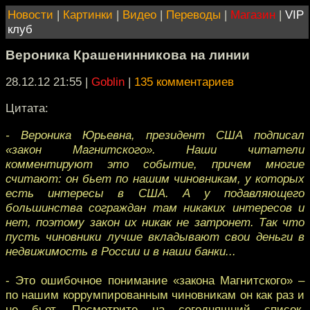
Новости
|
Картинки
|
Видео
|
Переводы
|
Магазин
|
VIP
клуб
Вероника Крашенинникова на линии
28.12.12 21:55
|
Goblin
|
135 комментариев
Цитата:
- Вероника Юрьевна, президент США подписал
«закон Магнитского». Наши читатели
комментируют это событие, причем многие
считают: он бьет по нашим чиновникам, у которых
есть интересы в США. А у подавляющего
большинства сограждан там никаких интересов и
нет, поэтому закон их никак не затронет. Так что
пусть чиновники лучше вкладывают свои деньги в
недвижимость в России и в наши банки...
- Это ошибочное понимание «закона Магнитского» –
по нашим коррумпированным чиновникам он как раз и
не бьет. Посмотрите на сегодняшний список,