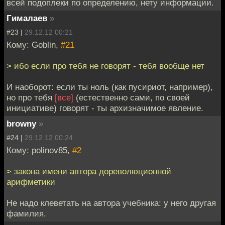
всей подоплеки по определению, нету информации.
Гималаев
»
#23 |
29.12.12 00:21
Кому: Goblin,
#21
> ибо если про тебя не говорят - тебя вообще нет
И наоборот: если ты ноль (как пусириот, например),
но про тебя
[все]
(естественно сами, по своей
инициативе) говорят - ты архизначимое явление.
browny
»
#24 |
29.12.12 00:24
Кому: polinov85,
#2
> закона имени автора дореволюционной
арифметики
Не надо клеветать на автора учебника: у него другая
фамилия.