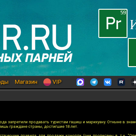
оды
Магазин
VIP
 года запретили продавать туристам гашиш и марихуану. Отныне в зна
лишь граждане страны, достигшие 18 лет.
ствующие правила для продажи конопли (они прописаны в т.н. "Опи