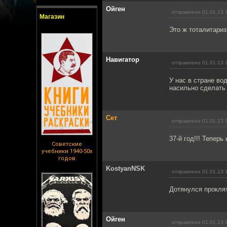
Ойген
отправлено 01.01.13 
Магазин
Это ж тоталитариз
Навигатор
отправлено 01.01.13 
У нас в стране во
насильно сделать 
Сет
отправлено 01.01.13 
37-й год!!! Теперь
Советские
учебники 1940-50х
годов
KostyanNSK
отправлено 01.01.13 
Дотянулся проклят
Ойген
отправлено 01.01.13 