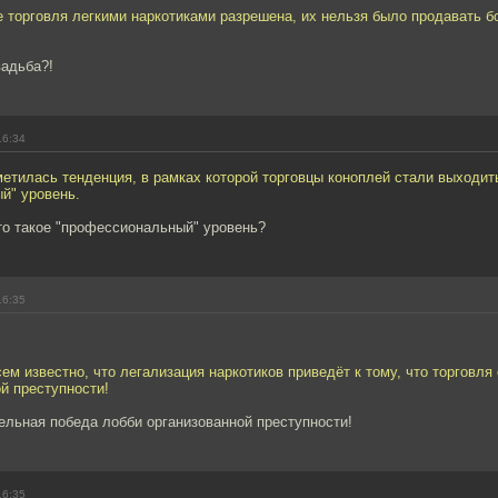
 торговля легкими наркотиками разрешена, их нельзя было продавать бол
вадьба?!
16:34
метилась тенденция, в рамках которой торговцы коноплей стали выходит
й" уровень.
то такое "профессиональный" уровень?
16:35
сем известно, что легализация наркотиков приведёт к тому, что торговля
й преступности!
ельная победа лобби организованной преступности!
16:35