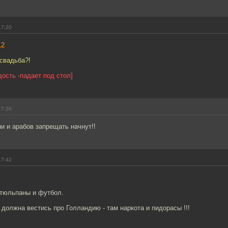
17:20
12
свадьба?!
ость -падает под стол]
17:26
и и арабов запрещать начнут!!
17:42
 тюльпаны и футбол.
 должна вестись про Голландию - там наркота и пидорасы !!!