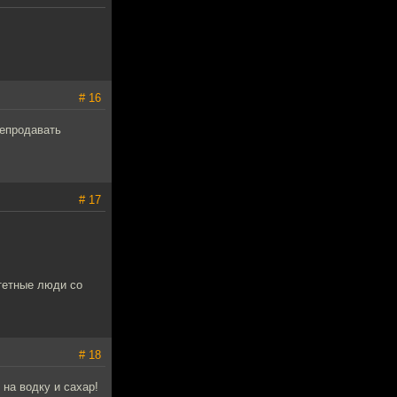
# 16
репродавать
# 17
тетные люди со
# 18
 на водку и сахар!