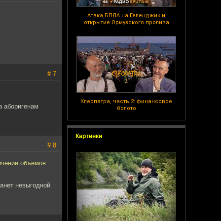
Атака БПЛА на Геленджик и
открытие Ормузского пролива
# 7
Клеопатра, часть 2: финансовое
а аборигенам
болото
Картинки
# 8
ичение объемов
танет невыгодной