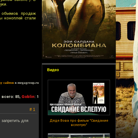
уки.
е объемов продаж
цы коноплей стали
Видео
ку сайтов
в megagroup.ru
всего: 85,
Goblin
: 1
# 1
 запретить для
Дядя Вова про фильм "Свидание
вслепую"