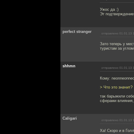
Ужос да :)
Эт подтверждение 
perfect stranger
отправлено 01.01.13 
Зато теперь у мес
туристам за углом
shhmn
отправлено 01.01.13 
Кому: neonneonne
> Что это значит?
так барыжили себе
сферами влияния, 
Caligari
отправлено 01.01.13 
Ха! Скоро и в Гол