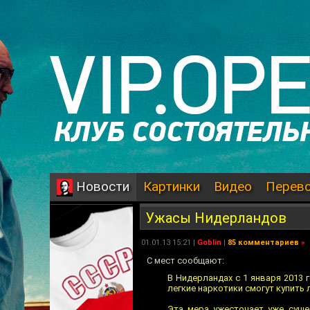
Картинки
Видео
Перев
Новости
Ужасы Нидерландов
01.01.13 15:21 |
Goblin
|
85 комментариев
»
C мест сообщают:
В Нидерландах с 1 января 2013
легкие наркотики смогут купить 
Эта мера ужесточает уже суще