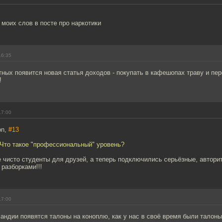
моих слов в посте про наркотики
16:35
тных появится новая статья доходов - покупать в кафешопах траву и пе
!
17:00
on,
#13
 Что такое "профессиональный" уровень?
 чисто студенты для друзей, а теперь подключились серьёзные, автори
разборками!!!
17:00
ландии появятся талоны на коноплю, как у нас в своё время были талоны