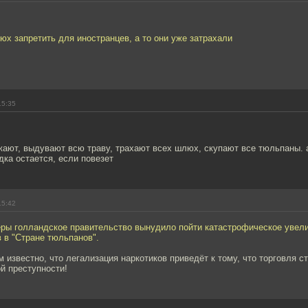
х запретить для иностранцев, а то они уже затрахали
15:35
жают, выдувают всю траву, трахают всех шлюх, скупают все тюльпаны. 
дка остается, если повезет
15:42
ры голландское правительство вынудило пойти катастрофическое увел
 в "Стране тюльпанов".
м известно, что легализация наркотиков приведёт к тому, что торговля с
й преступности!