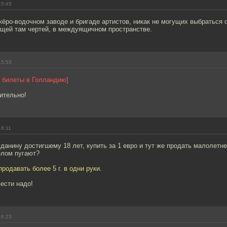
15:45
ёро-водочном заводе и бригаде артистов, никак не могущих выбраться с
ющей там чертей, в междуящичном пространстве.
15:53
а билеты в Голландию]
ительно!
16:11
данину достигшему 18 лет, купить за 1 евро и тут же продать малолетне
елом пугают?
родавать более 5 г. в одни руки.
ести надо!
16:23