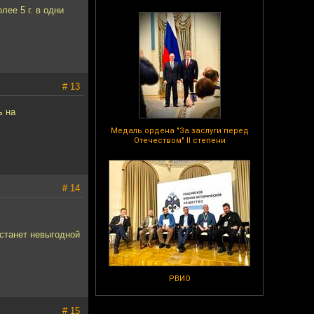
ее 5 г. в одни
# 13
ь на
Медаль ордена "За заслуги перед
Отечеством" II степени
# 14
 станет невыгодной
РВИО
# 15