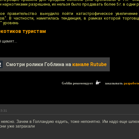
 наркотиками разрешена, их нельзя было продавать более 5 г. в одни р
ое правительство вынудило пойти катастрофическое увеличени
ов". В частности, наметилась тенденция, в рамках которой торгов
" уровень
ркотиков туристам
 щемят...
Смотри ролики Гоблина на
канале Rutube
Goblin рекомендует
заказывать
разработ
15:31
 неясно. Зачем в Голландию ездить, тоже непонятно. Им надо еще шлюх
 они уже затрахали