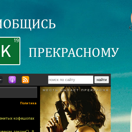
Политика
менитых кофешопах
умном законе"). В