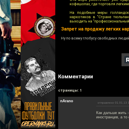
кофешопах, где торговля легкими
На подобные меры голландск
наркотиков в "Стране тюльпан
выходить на "профессиональный
Запрет на продажу легких на
Ну по всему глобусу свободных людей
Комментарии
cтраницы: 1
nArano
отправлено 01.01.13 
Как дальше жить -
иностранцев, а то