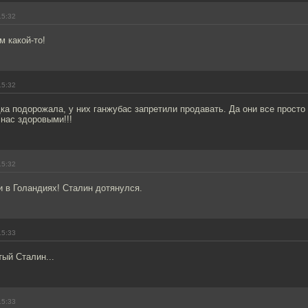
15:32
м какой-то!
15:32
дка подорожала, у них ганжубас запретили продавать. Да они все просто
нас здоровыми!!!
15:32
 и в Голандиях! Сталин дотянулся.
15:33
ый Сталин...
15:33