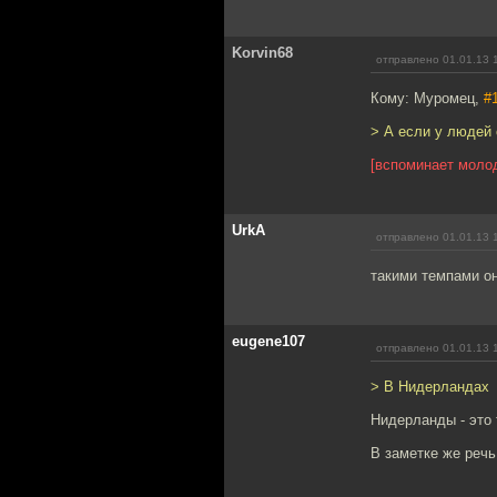
Korvin68
отправлено 01.01.13 
Кому: Муромец,
#
> А если у людей 
[вспоминает молод
UrkA
отправлено 01.01.13 
такими темпами он
eugene107
отправлено 01.01.13 
> В Нидерландах
Нидерланды - это
В заметке же речь