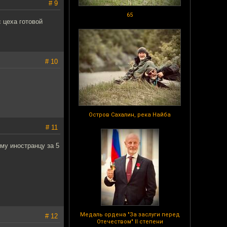
# 9
65
 цеха готовой
# 10
Остров Сахалин, река Найба
# 11
му иностранцу за 5
Медаль ордена "За заслуги перед
# 12
Отечеством" II степени