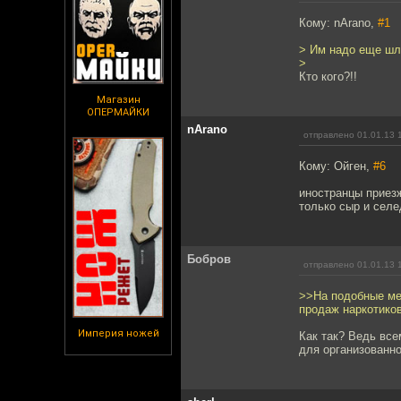
Кому: nArano,
#1
> Им надо еще шлю
>
Кто кого?!!
Магазин
ОПЕРМАЙКИ
nArano
отправлено 01.01.13 
Кому: Ойген,
#6
иностранцы приез
только сыр и селе
Бобров
отправлено 01.01.13 
>>На подобные ме
продаж наркотиков
Империя ножей
Как так? Ведь все
для организованно