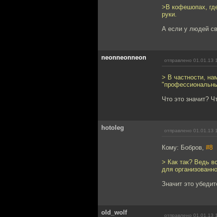
>В кофешопах, где
руки.
А если у людей с
neonneonneon
отправлено 01.01.13 
> В частности, на
"профессиональны
Что это значит? Ч
hotoleg
отправлено 01.01.13 
Кому: Бобров,
#8
> Как так? Ведь в
для организованно
Значит это убедит
old_wolf
отправлено 01.01.13 