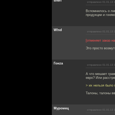
sherl
отправлено 01.01.13 
Вспомнилось о лик
продукции и гоня
W!nd
отправлено 01.01.13 
[отменяет заказ н
Это просто возмут
Гонzа
отправлено 01.01.13 
А что мешает граж
евро? Или расстр
> их нельзя было п
Талоны, талоны вв
Муромец
отправлено 01.01.13 