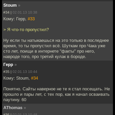
Stoum
»
#34 |
02.01.13 10:38
Кому: Герр,
#33
> Я что-то пропустил?
Ну если ты натыкаешься на это только в последнее
время, то ты пропустил всё. Шуткам про Чака уже
сто лет, поищи в интернете "факты" про него,
навроде того, про третий кулак в бороде.
Герр
»
#35 |
02.01.13 10:44
Кому: Stoum,
#34
Понятно. Сайты наверное не те я стал посещать. Не
прошло и пары лет, с тех пор, как я начал осваивать
паутину. 60
AThomas
»
#36 |
02.01.13 10:48