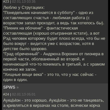
#23 |
02.01.13 03:35
Люблю у Стругацких:
"Понедельник начинается в субботу" - одно из
составляющих счастья - любимая работа (с
возрастом запал проходит, а ведь так хотелось бы).
"Пикник на обочине" - фантастическая
составляющая (хорошо отыгранная кстати), а вот
Рэд человек которому будет плохо всегда, что бы не
было вокруг - видится уже с возрастом, хотя в
детстве было здорово.
"Град обреченный" - Андрюха Воронин от пионера в
первой части, оболваненный во второй, и
начинающий что-то понимать в третьей, а с храмом
конечно же загон.
"Хищные вещи века" - это то, что у нас сейчас -
один в один.
SPWS
»
#24 |
02.01.13 05:01
АукцЫон - это хорошо, АукцЫон - это не танцевать,
а кривляться в кирзачах на столе, всячески корча