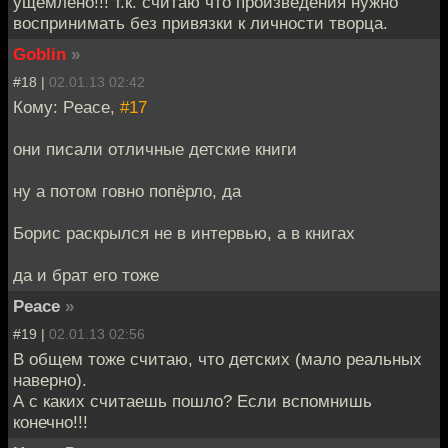
ущемлено!!! т.к. считаю что произведения нужно
воспринимать без привязки к личности творца.
Goblin
»
#18 |
02.01.13 02:42
Кому: Peace,
#17
они писали отличные детские книги
ну а потом говно попёрло, да
Борис раскрылся не в интервью, а в книгах
да и брат его тоже
Peace
»
#19 |
02.01.13 02:56
В общем тоже считаю, что детских (мало реальных
наверно).
А с каких считаешь пошло? Если вспомнишь
конечно!!!