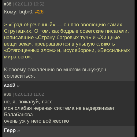
#38 |
02.01.13 10:52
Кому: bqbr0,
#26
> «Град обреченный» — он про эволюцию самих
Стругацких. О том, как бодрые советские писатели,
написавшие «Страну багровых туч» и «Хищные
вещи века», превращаются в унылую слякоть
«Отягощенных злом» и, исусеборони, «Бессильных
мира сего».
К своему сожалению во многом вынужден
согласиться.
sad2
»
#39 |
02.01.13 11:02
не, я, пожалуй, пасс
моя слабая нервная система не выдерживает
Балабанова
очень уж у него всё жестко
Герр
»