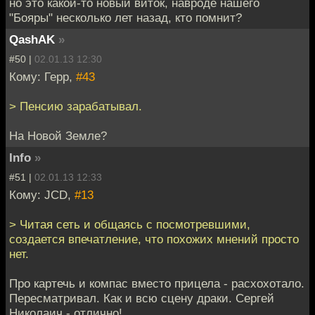
но это какой-то новый виток, навроде нашего
"Бояры" несколько лет назад, кто помнит?
QashAK
»
#50 |
02.01.13 12:30
Кому: Герр,
#43
> Пенсию зарабатывал.
На Новой Земле?
Info
»
#51 |
02.01.13 12:33
Кому: JCD,
#13
> Читая сеть и общаясь с посмотревшими,
создается впечатление, что похожих мнений просто
нет.
Про картечь и компас вместо прицела - расхохотало.
Пересматривал. Как и всю сцену драки. Сергей
Николаич - отлично!