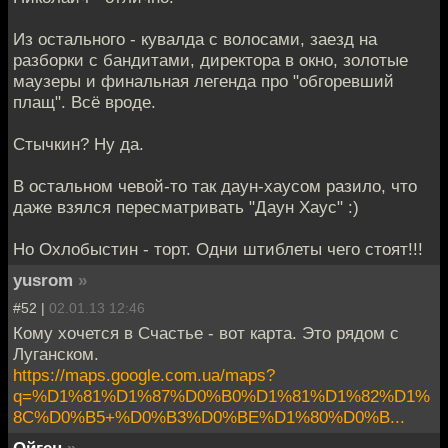
Из остального - кувалда с волосами, заезд на
разборки с бандитами, директора в окно, золотые
маузеры и финальная легенда про "обгоревший
плащ". Всё вроде.
Стычкин? Ну да.
В остальном чевой-то так даун-хаусом разило, что
даже взялся пересматривать "Даун Хаус" :)
Но Охлобыстин - торт. Одни штиблеты чего стоят!!!
yusrom
»
#52 |
02.01.13 12:46
Кому хочется в Счастье - вот карта. Это рядом с
Луганском.
https://maps.google.com.ua/maps?
q=%D1%81%D1%87%D0%B0%D1%81%D1%82%D1%
8C%D0%B5+%D0%B3%D0%BE%D1%80%D0%B...