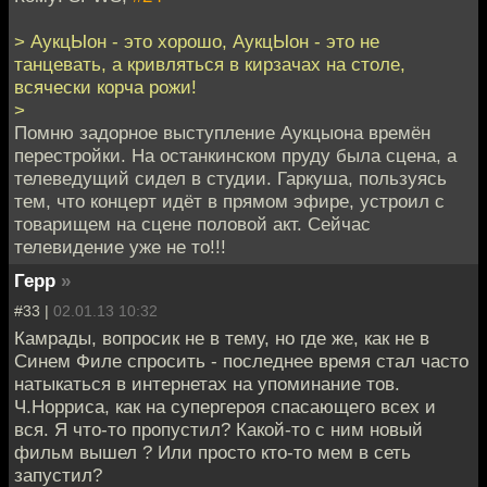
> АукцЫон - это хорошо, АукцЫон - это не
танцевать, а кривляться в кирзачах на столе,
всячески корча рожи!
>
Помню задорное выступление Аукцыона времён
перестройки. На останкинском пруду была сцена, а
телеведущий сидел в студии. Гаркуша, пользуясь
тем, что концерт идёт в прямом эфире, устроил с
товарищем на сцене половой акт. Сейчас
телевидение уже не то!!!
Герр
»
#33 |
02.01.13 10:32
Камрады, вопросик не в тему, но где же, как не в
Синем Филе спросить - последнее время стал часто
натыкаться в интернетах на упоминание тов.
Ч.Норриса, как на супергероя спасающего всех и
вся. Я что-то пропустил? Какой-то с ним новый
фильм вышел ? Или просто кто-то мем в сеть
запустил?