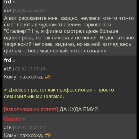
frd
»
#14 |
02.01.13 02:17
А вот расскажите мне, заодно, неужели кто-то что-то
смог понять в чудном творении Тарковского
"Сталкер"? Ну, я фильм смотрел даже больше
одного раза, но так нихера и не понял. Недостаточно
творческий человек, видимо, но на мой взгляд весь
фильм -- бессмысленный поток сознания.
frd
»
#15 |
02.01.13 02:18
Кому: naxxodka,
#9
> Джексон растет как профессионал - просто
семимильными шагами.
[взволнованно потеет]
ДА КУДА ЕМУ?!
Goblin
»
#16 |
02.01.13 02:22
Кому: naxxodka,
#9