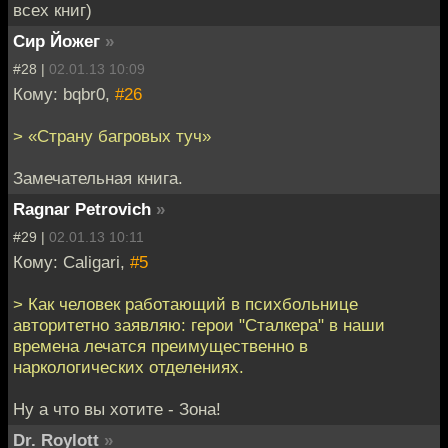
всех книг)
Сир Йожег
»
#28 |
02.01.13 10:09
Кому: bqbr0,
#26
> «Страну багровых туч»
Замечательная книга.
Ragnar Petrovich
»
#29 |
02.01.13 10:11
Кому: Caligari,
#5
> Как человек работающий в психбольнице
авторитетно заявляю: герои "Сталкера" в наши
времена лечатся преимущественно в
наркологических отделениях.
Ну а что вы хотите - Зона!
Dr. Roylott
»