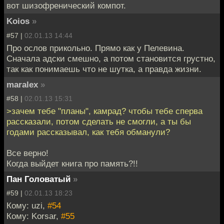
вот шизофренический компот.
Koios
»
#57 |
02.01.13 14:44
Про ослов прикольно. Прямо как у Пелевина.
Сначала адски смешно, а потом становится грустно,
так как понимаешь что не шутка, а правда жизни.
maralex
»
#58 |
02.01.13 15:31
>зачем тебе "планы", камрад? чтобы тебе сперва
рассказали, потом сделать не смогли, а ты бы
годами рассказывал, как тебя обманули?
Все верно!
Когда выйдет книга про память?!!
Пан Головатый
»
#59 |
02.01.13 18:23
Кому: uzi,
#54
Кому: Korsar,
#55