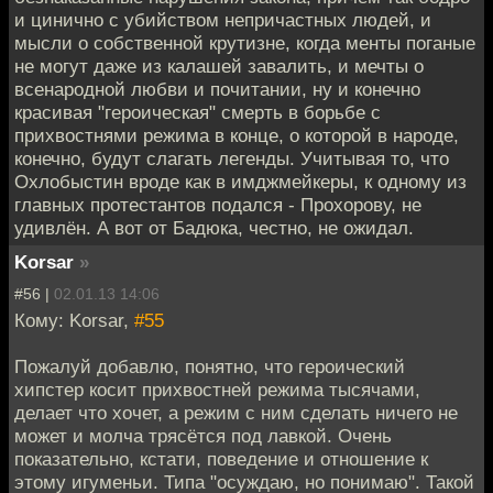
и цинично с убийством непричастных людей, и
мысли о собственной крутизне, когда менты поганые
не могут даже из калашей завалить, и мечты о
всенародной любви и почитании, ну и конечно
красивая "героическая" смерть в борьбе с
прихвостнями режима в конце, о которой в народе,
конечно, будут слагать легенды. Учитывая то, что
Охлобыстин вроде как в имджмейкеры, к одному из
главных протестантов подался - Прохорову, не
удивлён. А вот от Бадюка, честно, не ожидал.
Korsar
»
#56 |
02.01.13 14:06
Кому: Korsar,
#55
Пожалуй добавлю, понятно, что героический
хипстер косит прихвостней режима тысячами,
делает что хочет, а режим с ним сделать ничего не
может и молча трясётся под лавкой. Очень
показательно, кстати, поведение и отношение к
этому игуменьи. Типа "осуждаю, но понимаю". Такой