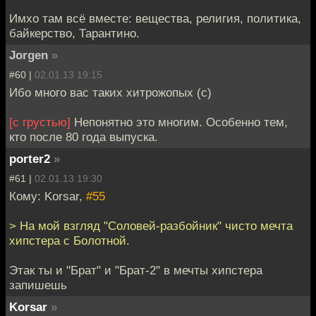
Имхо там всё вместе: вещества, религия, политика,
байкерство, Тарантино.
Jorgen
»
#60 |
02.01.13 19:15
Ибо много вас таких хитрожопых (с)
[с грустью]
Непонятно это многим. Особенно тем,
кто после 80 года выпуска.
porter2
»
#61 |
02.01.13 19:30
Кому: Korsar,
#55
> На мой взгляд "Соловей-разбойник" чисто мечта
хипстера с Болотной.
Этак ты и "Брат" и "Брат-2" в мечты хипстера
запишешь
Korsar
»