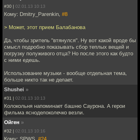
#30 |
02.01.13 10:13
Кому: Dmitry_Parenkin,
#8
> Может, этот прием Балабанова
Да, чтобы зритель "втянулся". Ну вот какой вроде бы
смысл подробно показывать сбор теплых вещей и
погрузку полуживого отца? Но после этого как будто
с ними едешь.
Использование музыки - вообще отдельная тема,
больше никто так не делает.
Shushei
»
#31 |
02.01.13 10:13
Колокольня напоминает башню Саурона. А герои
фильма ясноделоколечко везли.
Ойген
»
#32 |
02.01.13 10:16
Кому: SPWS,
#24