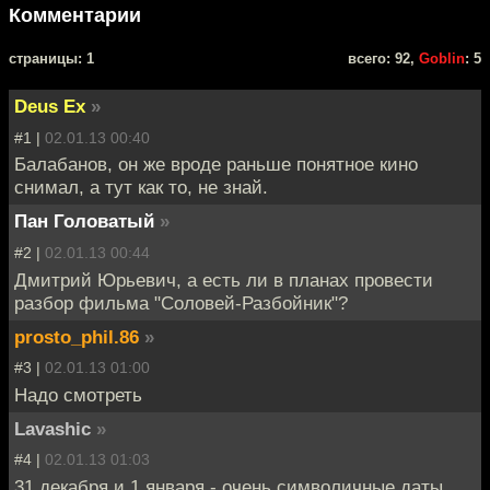
Комментарии
cтраницы: 1
всего: 92,
Goblin
: 5
Deus Ex
»
#1 |
02.01.13 00:40
Балабанов, он же вроде раньше понятное кино
снимал, а тут как то, не знай.
Пан Головатый
»
#2 |
02.01.13 00:44
Дмитрий Юрьевич, а есть ли в планах провести
разбор фильма "Соловей-Разбойник"?
prosto_phil.86
»
#3 |
02.01.13 01:00
Надо смотреть
Lavashic
»
#4 |
02.01.13 01:03
31 декабря и 1 января - очень символичные даты