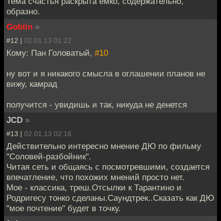
Тема счастья раскрыта емко, содержательно,
образно.
Goblin
»
#12 |
02.01.13 01:22
Кому: Пан Головатый,
#10
ну вот и я никакого смысла в оглашении планов не
вижу, камрад
получится - увидишь и так, никуда не денется
JCD
»
#13 |
02.01.13 02:16
Действительно интересно мнение ДЮ по фильму
"Соловей-разбойник".
Читая сеть и общаясь с посмотревшими, создается
впечатление, что похожих мнений просто нет.
Мое - классика, треш.Отсылки к Тарантино и
Родригесу тонко сделаны.Саундтрек..Сказать как ДЮ
"мое почтение" будет в точку.