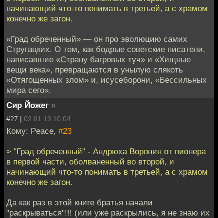
начинающий что-то понимать в третьей, а с храмом
конечно же загон.
«Град обреченный» — он про эволюцию самих
Стругацких. О том, как бодрые советские писатели,
написавшие «Страну багровых туч» и «Хищные
вещи века», превращаются в унылую слякоть
«Отягощенных злом» и, исусеборони, «Бессильных
мира сего».
Сир Йожег
»
#27 |
02.01.13 10:04
Кому: Peace,
#23
> "Град обреченный" - Андрюха Воронин от пионера
в первой части, оболваненный во второй, и
начинающий что-то понимать в третьей, а с храмом
конечно же загон.
Да как раз в этой книге братья начали
"раскрываться"!!! (или уже раскрылись, я не знаю их