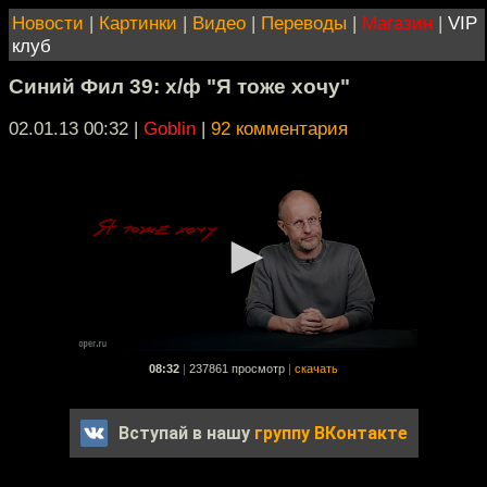
Новости
|
Картинки
|
Видео
|
Переводы
|
Магазин
|
VIP
клуб
Синий Фил 39: х/ф "Я тоже хочу"
02.01.13 00:32
|
Goblin
|
92 комментария
08:32
|
237861 просмотр
|
скачать
Вступай в нашу
группу ВКонтакте