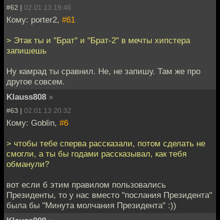
#62 |
02.01.13 19:46
Кому: porter2,
#61
> Этак ты и "Брат" и "Брат-2" в мечты хипстера
запишешь
Ну камрад ты сравнил. Не, не запишу. Там же про
другое совсем.
Klauss808
»
#63 |
02.01.13 20:32
Кому: Goblin,
#6
> чтобы тебе сперва рассказали, потом сделать не
смогли, а ты бы годами рассказывал, как тебя
обманули?
вот если б этим правилом пользовались
Президенты, то у нас вместо "послания Президента"
была бы "Минута молчания Президента" :))