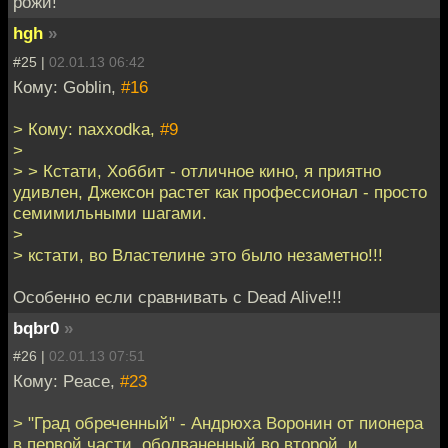
рожи!
hgh
»
#25 |
02.01.13 06:42
Кому: Goblin,
#16
> Кому: naxxodka,
#9
>
> > Кстати, Хоббит - отличное кино, я приятно
удивлен, Джексон растет как профессионал - просто
семимильными шагами.
>
> кстати, во Властелине это было незаметно!!!
Особенно если сравнивать с Dead Alive!!!
bqbr0
»
#26 |
02.01.13 07:51
Кому: Peace,
#23
> "Град обреченный" - Андрюха Воронин от пионера
в первой части, оболваненный во второй, и