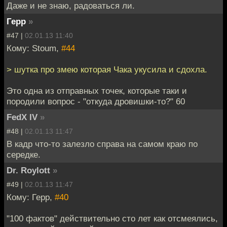
Даже и не знаю, радоваться ли.
Герр
»
#47 |
02.01.13 11:40
Кому: Stoum,
#44
> шутка про змею которая Чака укусила и сдохла.
Это одна из отправных точек, которые таки и
породили вопрос - "откуда дровишки-то?" 60
FedX IV
»
#48 |
02.01.13 11:47
В кадр что-то залезло справа на самом краю по
середке.
Dr. Roylott
»
#49 |
02.01.13 11:47
Кому: Герр,
#40
"100 фактов" действительно сто лет как отсмеялись,