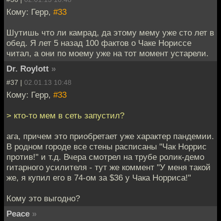
Кому: Герр,
#33
Шутишь что ли камрад, да этому мему уже сто лет в
обед. Я лет 5 назад 100 фактов о Чаке Нориссе
читал, а они по моему уже на тот момент устарели.
Dr. Roylott
»
#37 |
02.01.13 10:48
Кому: Герр,
#33
> кто-то мем в сеть запустил?
ага, причем это приобретает уже характер пандемии.
В родном городе все стены расписаны "Чак Норрис
против!" и т.д. Вчера смотрел на трубе ролик-демо
гитарного усилителя - тут же коммент "У меня такой
же, я купил его в 74-ом за $36 у Чака Норриса!"
Кому это выгодно?
Peace
»