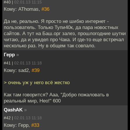
#40 |
02.01.13 11:15
Кому: AThomas,
#36
Да не, реально. Я просто не шибко интернет -
пользователь. Только Тупи40к, да пара новостных
сайтов. А тут на Баш.орг залез, прошлогодние шутки
читаю, да и увидел про Чака. И где-то еще встречал
несколько раз. Ну в общем так совпало.
Герр
»
#41 |
02.01.13 11:18
Кому: sad2,
#39
> очень уж у него всё жестко
Как там говорится? Ааа, "Добро пожаловать в
реальный мир, Нео!" 600
QashAK
»
#42 |
02.01.13 11:18
Кому: Герр,
#33