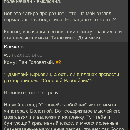
поле начали - выключил.
Вот эта сатира про разное - это, на мой взгляд
нормально, свобода типа. Но пацанов-то за что?
Короче, изначально возникший привкус развился и
стал невыносимым. Такое кино. Для меня.
Korsar
»
#55 |
02.01.13 14:01
Кому: Пан Головатый,
#2
> Дмитрий Юрьевич, а есть ли в планах провести
разбор фильма "Соловей-Разбойник"?
Извините, тоже встряну.
На мой взгляд "Соловей-разбойник" чисто мечта
хипстера с Болотной. Вот содержимое мыслей его
мозга взяли и выложили на плёнку. Тут тебе и
бунтующий креативный класс, и многочисленные
безнаказанные нарушения закона, причём так бодро