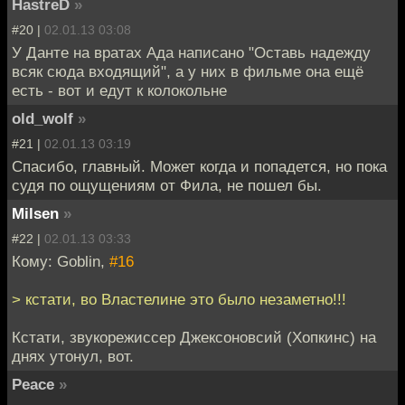
HastreD
»
#20 |
02.01.13 03:08
У Данте на вратах Ада написано "Оставь надежду
всяк сюда входящий", а у них в фильме она ещё
есть - вот и едут к колокольне
old_wolf
»
#21 |
02.01.13 03:19
Спасибо, главный. Может когда и попадется, но пока
судя по ощущениям от Фила, не пошел бы.
Milsen
»
#22 |
02.01.13 03:33
Кому: Goblin,
#16
> кстати, во Властелине это было незаметно!!!
Кстати, звукорежиссер Джексоновсий (Хопкинс) на
днях утонул, вот.
Peace
»