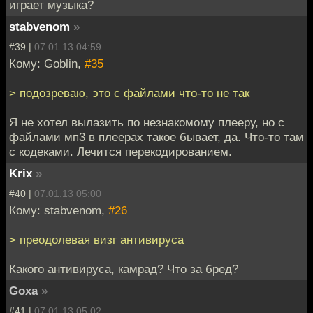
играет музыка?
stabvenom
»
#39 |
07.01.13 04:59
Кому: Goblin,
#35
> подозреваю, это с файлами что-то не так
Я не хотел вылазить по незнакомому плееру, но с
файлами мп3 в плеерах такое бывает, да. Что-то там
с кодеками. Лечится перекодированием.
Krix
»
#40 |
07.01.13 05:00
Кому: stabvenom,
#26
> преодолевая визг антивируса
Какого антивируса, камрад? Что за бред?
Goxa
»
#41 |
07.01.13 05:02