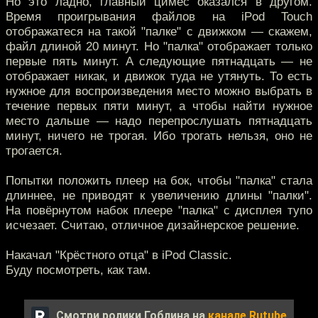
Но это ладно, главный цимес оказался в другом.
Время проигрывания файлов на iPod Touch
отображатеся на такой "палке" с движком — скажем,
файл длиной 20 минут. Но "палка" отображает только
первые пять минут. А следующие пятнадцать — не
отображает никак, и движок туда не утянуть. То есть
нужное для воспроизведения место можно выбрать в
течение первых пяти минут, а чтобы найти нужное
место дальше — надо перепрослушать пятнадцать
минут, ничего не трогая. Ибо трогать нельзя, оно не
трогается.
Попытки положить плеер на бок, чтобы "палка" стала
длиннее, не приводят к увеличению длины "палки".
На повёрнутом набок плеере "палка" с дисплея тупо
исчезает. Считаю, отличное дизайнерское решение.
Накачал "Крёстного отца" в iPod Classic.
Буду посмотреть, как там.
Смотри ролики Гоблина на
канале Rutube