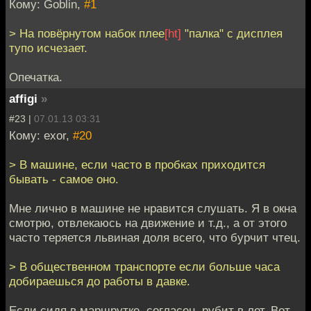
Кому: Goblin,
#1
> На повёрнутом набок плее
[ht]
"палка" с дисплея
тупо исчезает.
Опечатка.
affigi
»
#23 |
07.01.13 03:31
Кому: exor,
#20
> В машине, если часто в пробках приходится
бывать - самое оно.
Мне лично в машине не нравится слушать. Я в окна
смотрю, отвлекаюсь на движение и т.д., а от этого
часто теряется львиная доля всего, что бурчит чтец.
> В общественном транспорте если больше часа
добираешься до работы в давке.
Если сидя в маршрутке, согласен, рубит в лет. Вот