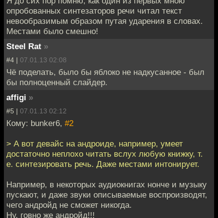
Я до сих пор помню, как один из первых мною
опробованных синтезаторов речи читал текст
невообразимым образом путая ударения в словах.
Местами было смешно!
Steel Rat
»
#4 |
07.01.13 02:08
Чё поделать, было бы яблоко не надкусанное - был
бы полноценный слайдер.
affigi
»
#5 |
07.01.13 02:12
Кому: bunker6,
#2
> А вот девайс на андроиде, например, умеет
достаточно неплохо читать вслух любую книжку, т.
е. синтезировать речь. Даже местами интонирует.
Например, в некоторых аудиокнигах нонче и музыку
пускают, и даже звуки описываемые воспроизводят,
чего андройд не сможет никогда.
Ну, говно же андройд!!!