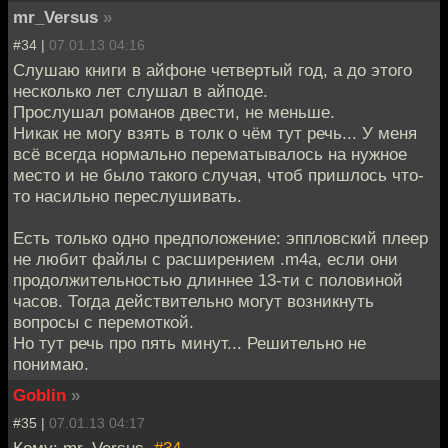
mr_Versus
»
#34 |
07.01.13 04:16
Слушаю книги в айфоне четвертый год, а до этого
несколько лет слушал в айподе.
Прослушал романов двести, не меньше.
Никак не могу взять в толк о чём тут речь... У меня
всё всегда нормально перематывалось на нужное
место и не было такого случая, чтоб пришлось что-
то насильно переслушивать.
Есть только одно предположение: эппловский плеер
не любит файлы с расширением .m4a, если они
продолжительностью длиннее 13-ти с половиной
часов. Тогда действительно могут возникнуть
вопросы с перемоткой.
Но тут речь про пять минут... Решительно не
понимаю.
Goblin
»
#35 |
07.01.13 04:17