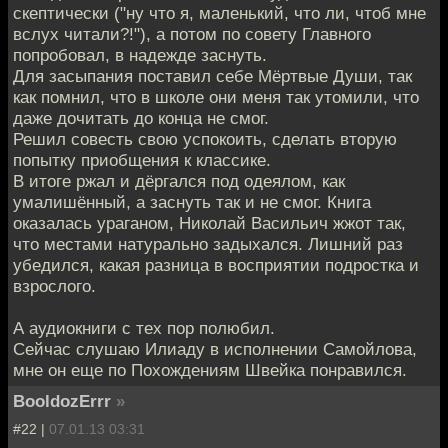
скептически ("ну что я, маленький, что ли, чтоб мне
вслух читали?!"), а потом по совету Главного
попробовал, в надежде заснуть.
Для засыпания поставил себе Мёртвые Души, так
как помнил, что в школе они меня так утомили, что
даже дочитать до конца не смог.
Решил совесть свою успокоить, сделать вторую
попытку приобщения к классике.
В итоге ржал и дёргался под одеялом, как
умалишённый, а заснуть так и не смог. Книга
оказалась ураганом, Николай Васильич жжот так,
что местами натурально задыхался. Лишний раз
убедился, какая разница в восприятии подростка и
взрослого.
А аудиокниги с тех пор полюбил.
Сейчас слушаю Илиаду в исполнении Самойлова,
мне он еще по Похождениям Швейка понравился.
BooldozErrr
»
#22 |
07.01.13 03:31