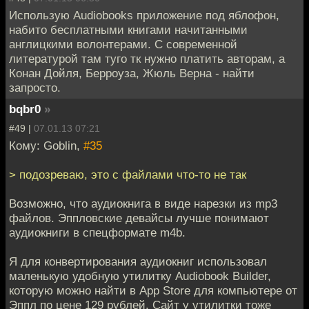
Использую Audiobooks приложение под яблофон,
набито бесплатными книгами начитанными
англицкими волонтерами. С современной
литературой там туго тк нужно платить авторам, а
Конан Дойля, Берроуза, Жюль Верна - найти
запросто.
bqbr0
»
#49 |
07.01.13 07:21
Кому: Goblin,
#35
> подозреваю, это с файлами что-то не так
Возможно, что аудиокнига в виде нарезки из mp3
файлов. Эппловские девайсы лучше понимают
аудиокниги в спецформате m4b.
Я для конвертирования аудиокниг использовал
маленькую удобную утилитку Audiobook Builder,
которую можно найти в App Store для компьютере от
Эппл по цене 129 рублей. Сайт у утилитки тоже