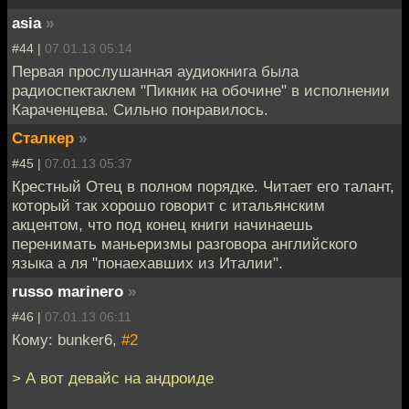
asia
»
#44 |
07.01.13 05:14
Первая прослушанная аудиокнига была
радиоспектаклем "Пикник на обочине" в исполнении
Караченцева. Сильно понравилось.
Сталкер
»
#45 |
07.01.13 05:37
Крестный Отец в полном порядке. Читает его талант,
который так хорошо говорит с итальянским
акцентом, что под конец книги начинаешь
перенимать маньеризмы разговора английского
языка а ля "понаехавших из Италии".
russo marinero
»
#46 |
07.01.13 06:11
Кому: bunker6,
#2
> А вот девайс на андроиде