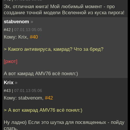
Эх, отличная книга! Мой любимый момент - про
создание точной модели Вселенной из куска пирога!
stabvenom
»
#42 |
07.01.13 05:05
Кому: Krix,
#40
> Какого антивируса, камрад? Что за бред?
[ржот]
А вот камрад AMV76 всё понял:)
Krix
»
#43 |
07.01.13 05:06
Кому: stabvenom,
#42
> А вот камрад AMV76 всё понял:)
Ну ладно) Если это шутка для посвященных - пойду
спать.