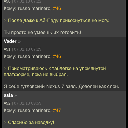
#50 |
07.01.13 07:22
Кому: russo marinero,
#46
> После даже к Ай-Паду прикоснуться не могу.
Ты просто не умеешь их готовить!
Vader
»
#51 |
07.01.13 07:29
Кому: russo marinero,
#46
> Присматриваюсь к таблетке на упомянутой
платформе, пока не выбрал.
Я себе гугловский Nexus 7 взял. Доволен как слон.
asia
»
#52 |
07.01.13 09:59
Кому: russo marinero,
#47
> Спасибо за наводку!