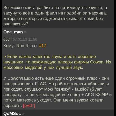
Возможно книга разбита на пятиминутные куски, а
засунуто всё в один фаил на подобии зип-архива,
которые некоторые гаджеты открывают сами без
распаковки?
One_man
»
#56 |
07.01.13 11:58
Кому: Ron Ricco,
#17
> Если важно качество звука и есть хорошие
наушники, то рекомендую плееры фирмы Cowon. Из
массовых моделей у них лучший звук.
У Cowon/Iaudio есть ещё один огромный плюс - они
воспроизводят FLAC. На работе коллеги-яблочники
приходят, слушают мою "связку" - Iaudio7 (5 лет
аппарату - а он как молодой все ещё) + AKG K324P и
потом матерясь уходят. Они меня звуком хотели
поразить
[рж0т]
QoMSoL
»