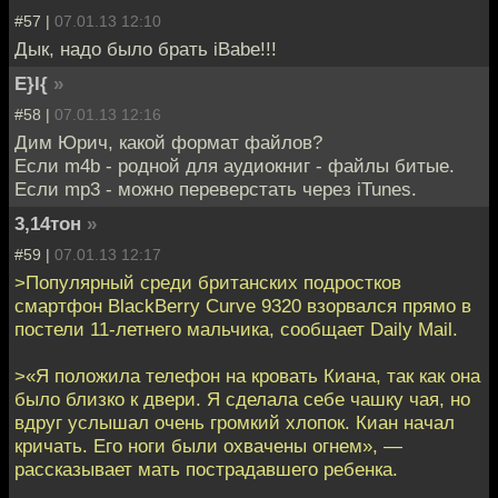
#57 |
07.01.13 12:10
Дык, надо было брать iBabe!!!
E}I{
»
#58 |
07.01.13 12:16
Дим Юрич, какой формат файлов?
Если m4b - родной для аудиокниг - файлы битые.
Если mp3 - можно переверстать через iTunes.
3,14тон
»
#59 |
07.01.13 12:17
>Популярный среди британских подростков
смартфон BlackBerry Curve 9320 взорвался прямо в
постели 11-летнего мальчика, сообщает Daily Mail.
>«Я положила телефон на кровать Киана, так как она
было близко к двери. Я сделала себе чашку чая, но
вдруг услышал очень громкий хлопок. Киан начал
кричать. Его ноги были охвачены огнем», —
рассказывает мать пострадавшего ребенка.