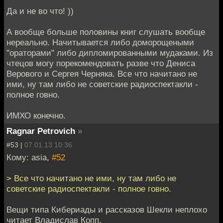
Да и не во что! ))
А вообще больше половины книг слушать вообще
нереально. Начитывается либо доморощеными
"ораторами" либо дипломированными мудаками. Из
чтецов могу порекомендовать разве что Дениса
Верового и Сергея Черняка. Все что начитано не
ими, ну там либо не советские радиоспектакли -
полное говно.
ИМХО конечно.
Ragnar Petrovich
»
#53 |
07.01.13 10:36
Кому: asia,
#52
> Все что начитано не ими, ну там либо не
советские радиоспектакли - полное говно.
Вещи типа Кибериады и рассказов Шекли неплохо
читает Владислав Копп.