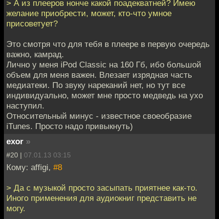
> А из плееров нонче какой поадекватней? Имею
желание приобрести, может, кто-что умное
присоветует?
Это смотря что для тебя в плеере в первую очередь
важно, камрад.
Лично у меня iPod Classic на 160 Гб, ибо большой
объем для меня важен. Влезает изрядная часть
медиатеки. По звуку нареканий нет, но тут все
индивидуально, может мне просто медведь на ухо
наступил.
Относительный минус - известное своеобразие
iTunes. Просто надо привыкнуть)
exor
»
#20 |
07.01.13 03:15
Кому: affigi,
#8
> Да с музыкой просто засыпать приятнее как-то.
Иного применения для аудиокниг представить не
могу.