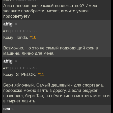
А из плееров нонче какой поадекватней? Имею
желание приобрести, может, кто-что умное
присоветует?
affigi
»
#12 |
07.01.13 02:38
Кому: Tanda,
#10
Возможно. Но это не самый подходящий фон в
машине, лично для меня.
affigi
»
#13 |
07.01.13 02:40
Кому: STPELOK,
#11
Бери яблочный. Самый дешевый - для спортзала,
подороже можно взять в дорогу, а если бюджет
позволяет, бери Тач, на нём и кино смотреть можно и
в тырнет лазить.
sea
»