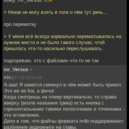
Кому: mr_Versus,
#34
> Никак не могу взять в толк о чём тут речь...
про перемотку
> У меня всё всегда нормально перематывалось на
нужное место и не было такого случая, чтоб
пришлось что-то насильно переслушивать.
подозреваю, это с файлами что-то не так
mr_Versus
»
#36 |
07.01.13 04:29
А-ааа! Я кажется смекнул в чём может быть прикол.
Это же не баг, а фича!
Когда смотришь на плеер вертикально, то справа
вверху (возле названия трека) есть кнопка с
горизонтальными такими полосочками и точечками -
это оглавление.
Дело в том, что файлы формата m4b поддерживают
разбиение аудиокниги на главы.