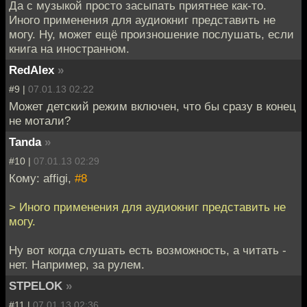
Да с музыкой просто засыпать приятнее как-то.
Иного применения для аудиокниг представить не
могу. Ну, может ещё произношение послушать, если
книга на иностранном.
RedAlex
»
#9 |
07.01.13 02:22
Может детский режим включен, что бы сразу в конец
не мотали?
Tanda
»
#10 |
07.01.13 02:29
Кому: affigi,
#8
> Иного применения для аудиокниг представить не
могу.
Ну вот когда слушать есть возможность, а читать -
нет. Например, за рулем.
STPELOK
»
#11 |
07.01.13 02:36