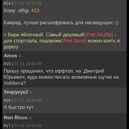
#14 |
07.01.13 02:45
Кому: affigi,
#13
Камрад, лучше расшифровать для несведущих:-):
> Бери яблочный. Самый дешевый
[iPod Shuffle]
-
для спортзала, подороже
[iPod Nano]
можно взять в
дорогу
Amos
»
#15 |
07.01.13 02:49
Прошу прощения, что оффтоп, но ,Дмитрий
Юрьевич, куда можно писать возможные шутки на
Хоббита?
Укирукук2
»
#16 |
07.01.13 02:49
А быстро тут
Ron Ricco
»
#17 |
07.01.13 02:55