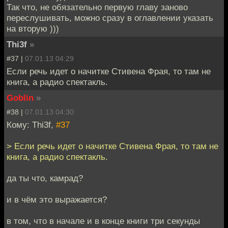
Так что, не обязательно первую главу заново
переслушивать, можно сразу в оглавлении указать
на вторую )))
Thi3f
»
#37 |
07.01.13 04:29
Если речь идет о начитке Стивена Фрая, то там не
книга, а радио спектакль.
Goblin
»
#38 |
07.01.13 04:30
Кому: Thi3f,
#37
> Если речь идет о начитке Стивена Фрая, то там не
книга, а радио спектакль.
да ты что, камрад?
и в чём это выражается?
в том, что в начале и в конце книги три секунды