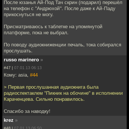
После юзанья Ай-Под Тач скрин (подарил) перешёл
на телефон с "Андрюхой". После даже к Ай-Паду
прикоснуться не могу.
Присматриваюсь к таблетке на упомянутой
платформе, пока не выбрал.
По поводу аудиокниженции печаль, тока собирался
прослушать.
russo marinero
»
#47 |
07.01.13 06:13
Кому: asia,
#44
> Первая прослушанная аудиокнига была
радиоспектаклем "Пикник на обочине" в исполнении
Караченцева. Сильно понравилось.
Спасибо за наводку!
krez
»
#48 |
07.01.13 06:50