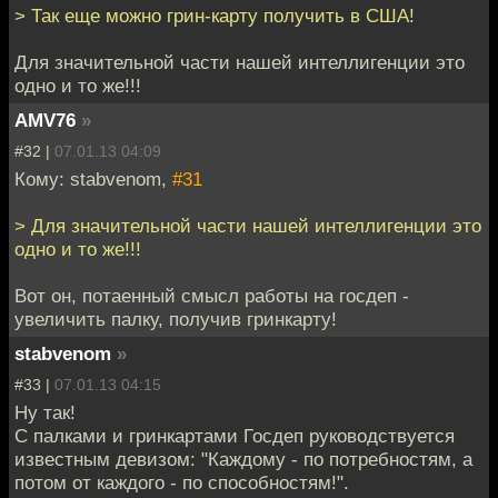
> Так еще можно грин-карту получить в США!
Для значительной части нашей интеллигенции это
одно и то же!!!
AMV76
»
#32 |
07.01.13 04:09
Кому: stabvenom,
#31
> Для значительной части нашей интеллигенции это
одно и то же!!!
Вот он, потаенный смысл работы на госдеп -
увеличить палку, получив гринкарту!
stabvenom
»
#33 |
07.01.13 04:15
Ну так!
С палками и гринкартами Госдеп руководствуется
известным девизом: "Каждому - по потребностям, а
потом от каждого - по способностям!".