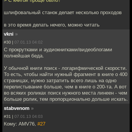
шлифовальный станок делает несколько проходов
в это время делать нечего, можно читать
vkni
»
#30 |
07.01.13 04:02
С прокрутками и аудиокнигками/видеоблогами
полнейшая беда.
У обычной книги поиск - логарифмической скорости.
То есть, чтобы найти нужный фрагмент в книге о 400
страницах, нужно затратить всего лишь на одно
перелистывание больше, чем в книге о 200-та. А вот
во всяких роликах поиск нужного места линеен - чем
больше ролик, тем пропорционально дольше искать.
stabvenom
»
#31 |
07.01.13 04:03
Кому: AMV76,
#27