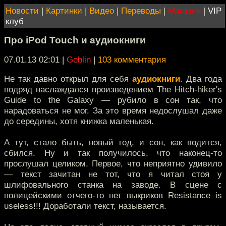
Новости
|
Картинки
|
Видео
|
Переводы
|
Магазин
|
VIP
клуб
Про iPod Touch и аудиокниги
07.01.13 02:01
|
Goblin
|
103 комментария
Не так давно открыл для себя
аудиокниги
. Два года
подряд наслаждался произведением The Hitch-hiker's
Guide to the Galaxy — рубило в сон так, что
нарадоваться не мог. За это время недослушал даже
до середины, хотя книжка маленькая.
А тут, стало быть, новый год, и сон, как водится,
сбился. Ну и так получилось, что наконец-то
прослушал целиком. Первое, что неприятно удивило
— текст зачитан не тот, что я читал стоя у
шлифовального станка на заводе. В сцене с
полицейскими отчего-то нет выкриков Resistance is
useless!!! Доработали текст, называется.