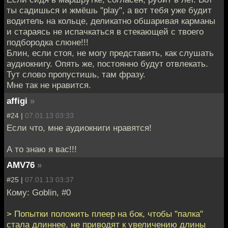
ты садишься и жмёшь "play", а вот тебя уже будит
водитель на кольце, деликатно обшаривая карманы
и стараясь не испачкаться в стекающей с твоего
подбородка слюне!!!
Блин, если стоя, не могу представить, как слушать
аудиокнигу. Опять же, постоянно будут отвлекать.
Тут слово пропустишь, там фразу.
Мне так не нравится.
affigi
»
#24 |
07.01.13 03:33
Если что, мне аудиокниги нравятся!
А то знаю я вас!!!
AMV76
»
#25 |
07.01.13 03:37
Кому: Goblin, #0
> Попытки положить плеер на бок, чтобы "палка"
стала длиннее, не приводят к увеличению длины