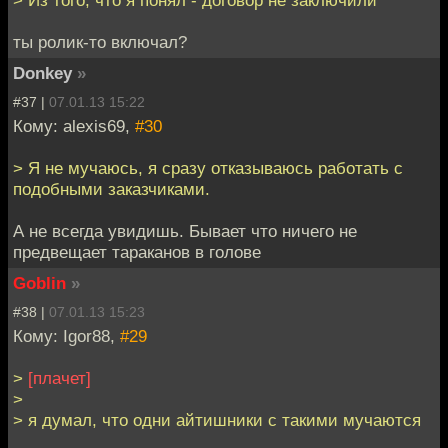
> Из того, что я понял - договор не заключили
ты ролик-то включал?
Donkey
»
#37 |
07.01.13 15:22
Кому: alexis69,
#30
> Я не мучаюсь, я сразу отказываюсь работать с
подобными заказчиками.
А не всегда увидишь. Бывает что ничего не
предвещает тараканов в голове
Goblin
»
#38 |
07.01.13 15:23
Кому: Igor88,
#29
>
[плачет]
>
> я думал, что одни айтишники с такими мучаются