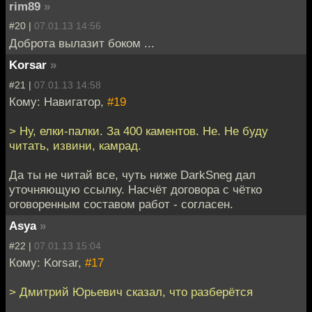
rim89
»
#20 |
07.01.13 14:56
Доброта вылазит боком ...
Korsar
»
#21 |
07.01.13 14:58
Кому: Навигатор,
#19
> Ну, елки-палки. За 400 каментов. Не. Не буду
читать, извини, камрад.
Да ты не читай все, чуть ниже DarkSneg дал
уточняющую ссылку. Насчёт договора с чётко
оговоренным составом работ - согласен.
Asya
»
#22 |
07.01.13 15:04
Кому: Korsar,
#17
> Дмитрий Юрьевич сказал, что разберётся