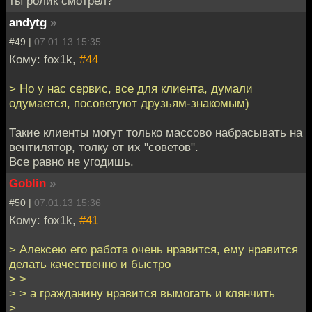
ты ролик смотрел?
andytg
»
#49 |
07.01.13 15:35
Кому: fox1k,
#44
> Но у нас сервис, все для клиента, думали
одумается, посоветуют друзьям-знакомым)
Такие клиенты могут только массово набрасывать на
вентилятор, толку от их "советов".
Все равно не угодишь.
Goblin
»
#50 |
07.01.13 15:36
Кому: fox1k,
#41
> Алексею его работа очень нравится, ему нравится
делать качественно и быстро
> >
> > а гражданину нравится вымогать и клянчить
>