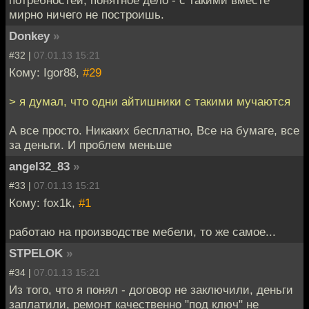
потребностей, понятное дело - с такими вместе
мирно ничего не построишь.
Donkey
»
#32 |
07.01.13 15:21
Кому: Igor88,
#29
> я думал, что одни айтишники с такими мучаются
А все просто. Никаких бесплатно, Все на бумаге, все
за деньги. И проблем меньше
angel32_83
»
#33 |
07.01.13 15:21
Кому: fox1k,
#1
работаю на производстве мебели, то же самое...
STPELOK
»
#34 |
07.01.13 15:21
Из того, что я понял - договор не заключили, деньги
заплатили, ремонт качественно "под ключ" не