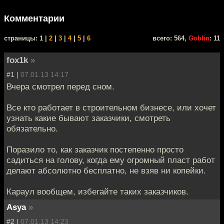
Комментарии
cтраницы: 1 |
2
|
3
|
4
|
5
|
6
всего: 564,
Goblin
: 11
fox1k
»
#1 |
07.01.13 14:17
Вчера смотрел перед сном.
Все кто работает в строительном бизнесе, или хочет
узнать какие бывают заказчики, смотреть
обязательно.
Поразило то, как заказчик постепенно просто
садиться на голову, когда ему огромный пласт работ
делают абсолютно бесплатно, не взяв ни копейки.
Караул вообщем, избегайте таких заказчиков.
Asya
»
#2 |
07.01.13 14:23