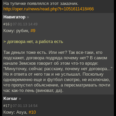
На тупичке появлялся этот заказчик.
http://oper.ru/news/read.php?t=1051611418#66
Навигатор
»
#16 |
07.01.13 14:49
Кому: рубик,
#9
> договора нет, а работа есть
Так деньги тоже есть. Или нет? Так все-таки, кто
подскажет, договора подряда почему нет? В самом
начале Земсков говорит об этом что-то вроде:
"Минуточку, сейчас расскажу, почему нет договора..."
Но я ответа от него так и не услышал. Поскольку
одновременно еще и футбол смотрю, не исключаю,
что пропустил объяснение, а пересматривать почти
час как-то лень (виноват, да).
Korsar
»
#17 |
07.01.13 14:54
Кому: Asya,
#10