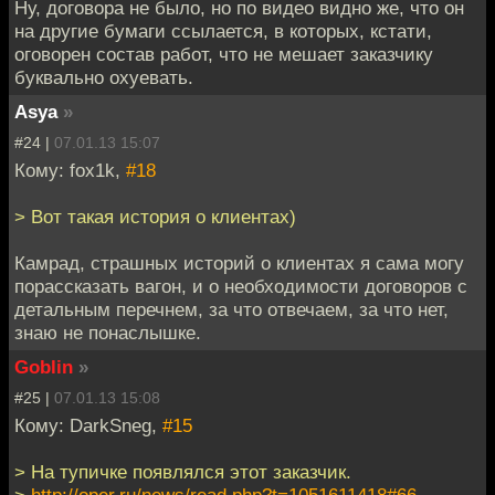
Ну, договора не было, но по видео видно же, что он
на другие бумаги ссылается, в которых, кстати,
оговорен состав работ, что не мешает заказчику
буквально охуевать.
Asya
»
#24 |
07.01.13 15:07
Кому: fox1k,
#18
> Вот такая история о клиентах)
Камрад, страшных историй о клиентах я сама могу
порассказать вагон, и о необходимости договоров с
детальным перечнем, за что отвечаем, за что нет,
знаю не понаслышке.
Goblin
»
#25 |
07.01.13 15:08
Кому: DarkSneg,
#15
> На тупичке появлялся этот заказчик.
>
http://oper.ru/news/read.php?t=1051611418#66