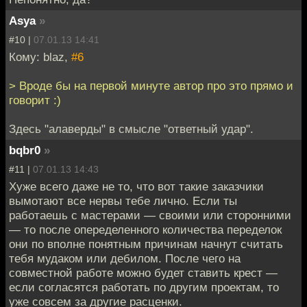
Asya
»
#10 |
07.01.13 14:41
Кому: blaz,
#6
> Вроде бы на первой минуте автор про это прямо и
говорит :)
Здесь "алаверды" в смысле "ответный удар".
bqbr0
»
#11 |
07.01.13 14:43
Хуже всего даже не то, что вот такие заказчики
вымотают все нервы тебе лично. Если ты
работаешь с мастерами — своими или сторонними
— то после опеределенного количества переделок
они по вполне понятным причинам начнут считать
тебя мудаком или дебилом. После чего на
совместной работе можно будет ставить крест —
если согласятся работать по другим проектам, то
уже совсем за другие расценки.