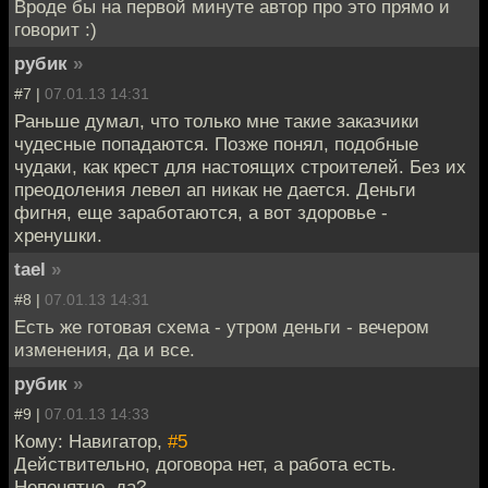
Вроде бы на первой минуте автор про это прямо и
говорит :)
рубик
»
#7 |
07.01.13 14:31
Раньше думал, что только мне такие заказчики
чудесные попадаются. Позже понял, подобные
чудаки, как крест для настоящих строителей. Без их
преодоления левел ап никак не дается. Деньги
фигня, еще заработаются, а вот здоровье -
хренушки.
tael
»
#8 |
07.01.13 14:31
Есть же готовая схема - утром деньги - вечером
изменения, да и все.
рубик
»
#9 |
07.01.13 14:33
Кому: Навигатор,
#5
Действительно, договора нет, а работа есть.
Непонятно, да?