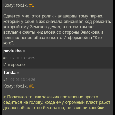
Кому: fox1k,
#1
Сдаётся мне, этот ролик - алаверды тому парню,
который у себя в жж сначала описывал ход ремонта,
который ему Земсков делал, а потом там же
всплыли факты кидалова со стороны Земскова и
невыполнение обязательств. Информвойна "Кто
кого".
pavlukha
»
#3 |
07.01.13 14:25
Интересно
Tanda
»
#4 |
07.01.13 14:26
Кому: fox1k,
#1
> Поразило то, как заказчик постепенно просто
садиться на голову, когда ему огромный пласт работ
делают абсолютно бесплатно, не взяв ни копейки.