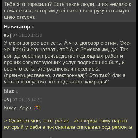
Тебя это поразило? Есть такие люди, и их немало к
сожалению, которым дай палец всю руку по самую
шею откусят.
Навигатор
»
#5 |
07.01.13 14:29
У меня вопрос вот есть. А что, договор с этим. Эхе-
хе. Как бы его назвать-то? А, с Земсковым, да. Так
вот, договор на производство подрядных работ и
прочих сопутствующих услуг подписан не был, и
все что есть, это расписка и переписка
(преимущественно, электронная)? Это так? Или я
что-то пропустил, кто подскажет, камрады?
blaz
»
#6 |
07.01.13 14:31
Кому: Asya,
#2
> Сдаётся мне, этот ролик - алаверды тому парню,
который у себя в жж сначала описывал ход ремонта