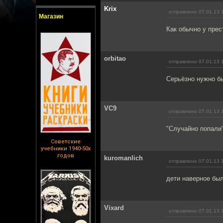
Krix
отправлено 07.01.13 
Магазин
Как обычно у прес
orbitao
отправлено 07.01.13 
Серьёзно нужно бы
VC9
отправлено 07.01.13 
"Случайно попали"
Советские
учебники 1940-50х
годов
kuromanlich
отправлено 07.01.13 
дети наверное был
Vixard
отправлено 07.01.13 