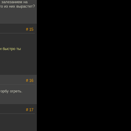
с залезанием на
то из них вырастет?
# 15
и быстро ты
# 16
орбу огреть.
# 17