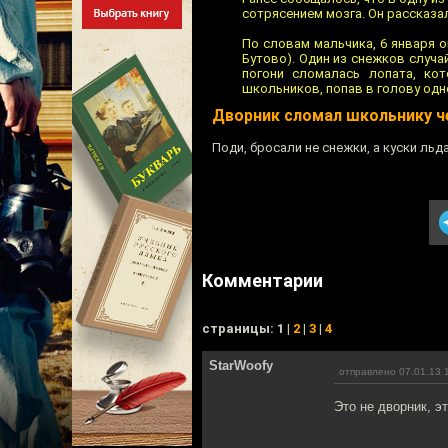
сотрясением мозга. Он рассказa
Пo словам мальчика, 6 января 
Бутово). Один из снежков случа
погони сломалась лoпата, ко
школьников, попав в голову oдно
Дворник сломал школьнику 
Поди, бросали не снежки, а куски льда
Комментарии
cтраницы: 1 |
2
|
3
|
4
StarWoofy
отправлено 07.01.13 
Это не дворник, эт