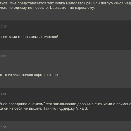
тков, мне представляется так: кучка малолеток решили поглумиться на
лся, но одному не повезло. Выхватил, по взрослому.
16:39
 снежками в незнакомых мужчин!
16:54
о-то из участников короткоствол...
16:55
йное попадание снежком" это закидывание дворника снежками с примен
а он из себя не вышел. Так что поддержу Vixard.
16:55