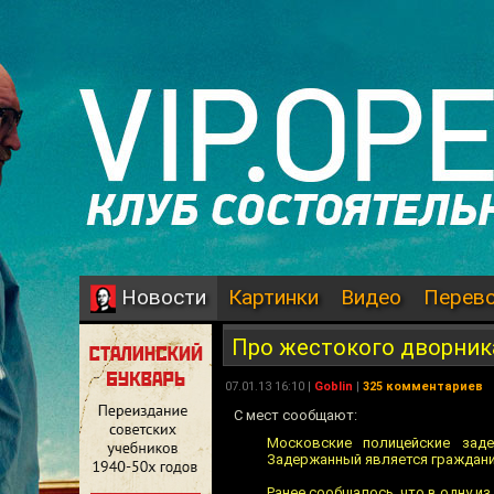
Картинки
Видео
Перев
Новости
Про жестокого дворник
07.01.13 16:10 |
Goblin
|
325 комментариев
С мест сообщают:
Московские полицейские заде
Задержанный является граждани
Ранее сообщалoсь, что в одну и