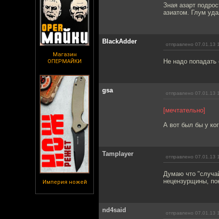
Зная азарт подрос
азиатом. Глум уда
BlackAdder
отправлено 07.01.13 
Магазин
Не надо попадать
ОПЕРМАЙКИ
gsa
отправлено 07.01.13 
[мечтательно]
А вот был бы у ког
Tamplayer
отправлено 07.01.13 
Думаю что "случа
нецензурщины, пок
Империя ножей
nd4said
отправлено 07.01.13 