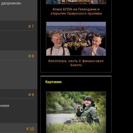
д дворником-
Атака БПЛА на Геленджик и
открытие Ормузского пролива
# 7
# 8
Клеопатра, часть 2: финансовое
болото
Картинки
# 9
ением
# 10