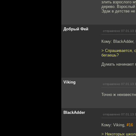
злить взрослого м
дерево. Взрослый 
Эдак в детстве не
Добрый Фей
отправлено 07.01.13 
Кому: BlackAdder,
> Спрашивается, с
бегаешь?
Думать начинают п
Viking
отправлено 07.01.13 
Точно ж неизвестн
BlackAdder
отправлено 07.01.13 
Кому: Viking,
#16
> Некоторых школь