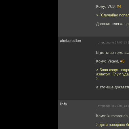
Кому: VC9,
#4
> "Случайно попал
Дворник слегка п
akelastalker
отправлено 07.01.13 
В детстве тоже ша
Кому: Vixard,
#6
> Зная азарт подр
азиатом. Глум уда
>
а это еще доказат
Info
отправлено 07.01.13 
Кому: kuromanlich
> дети наверное б