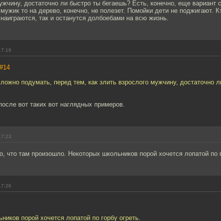
ужчину, достаточно ли быстро ты бегаешь? Есть, конечно, еще вариант 
мужик то на дерево, конечно, не полезет. Помойки дети не поджигают. К
 наиграются, так и останутся долбоебами на всю жизнь.
17:19
#14
ложно подумать, перед тем, как злить взрослого мужчину, достаточно л
осле вот таких вот наглядных примеров.
17:23
о, что там произошло. Некоторых школьников порой хочется лопатой по г
17:26
ников порой хочется лопатой по горбу огреть.