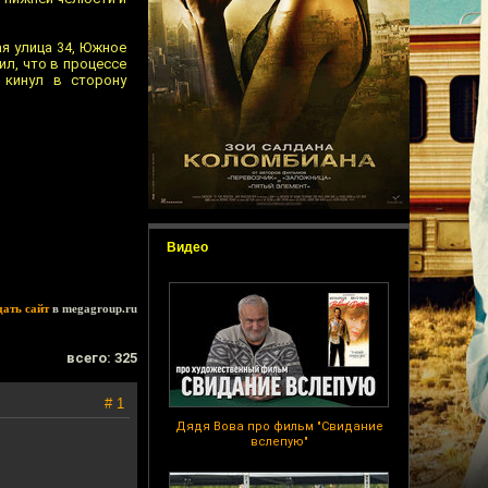
я улица 34, Южное
ил, что в процессе
 кинул в сторону
Видео
дать сайт
в megagroup.ru
всего: 325
# 1
Дядя Вова про фильм "Свидание
вслепую"