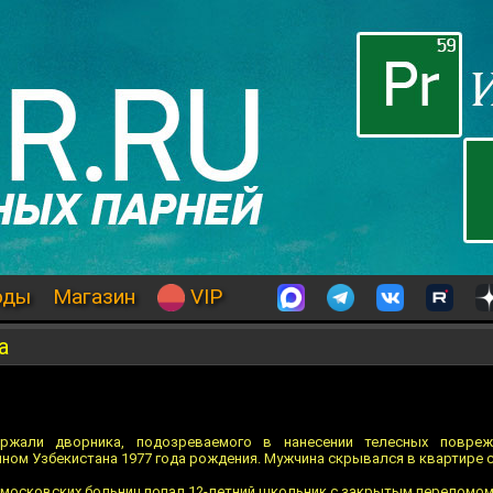
оды
Магазин
VIP
а
ржали дворника, пoдозреваемого в нанесении телесных пoвреж
ном Узбeкистана 1977 года рождения. Мужчина скрывался в квартире с
з московских больниц попал 12-летний школьник с закрытым перeломо