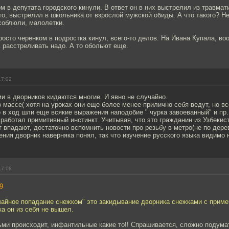
м в депутата городского кинули. В ответ он в них выстрелил из травмат
-то, выстрелил в школьника от взрослой мужской обиды. А что такого? Н
соблюли, малолетки.
росто черенком в подростка кинул, всего-то делов. На Ивана Купала, во
 расстреливать надо. А то обольют еще.
17:02
и в дворников кидаются многие. И явно не случайно.
 массе( хотя на уроках они еще более менее прилично себя ведут, но вс
 в ход шли еще всякие выражения наподобие " чурка завоеванный" и пр.
сработал примитивный инстинкт. Учитывая, что это гражданин из Узбекиста
впадают, достаточно вспомнить новости про резьбу в метро(не по дереву
ения дворник наверняка понял, так что изучение русского языка видимо 
17:08
9
чайное попадание снежком" это закидывание дворника снежками с прим
а он из себя не вышел.
тьми происходит, инфантильные какие то!! Спрашивается, сложно подумат