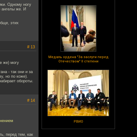
ики. Одному ногу
е ангелы же. И
обще, этих
# 13
Медаль ордена "За заслуги перед
Отечеством" II степени
е же) могу
на - так они и за
, но по коже).
набирает обороты.
# 14
енением
РВИО
ь, перед тем, как