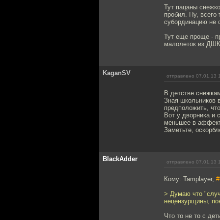
Тут пацаны снежко
пробил. Ну, всего
субординацию не 
Тут еще проще - п
малолеток из ДШК
KaganSV
отправлено 07.01.13 
В детстве снежкам
Зная школьников в
предположить, что
Вот у дворника и 
меньшее в аффект 
Заметьте, оскорбл
BlackAdder
отправлено 07.01.13 
Кому: Tamplayer,
#
> Думаю что "слу
нецензурщины, пок
Что то не то с де