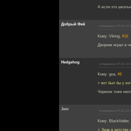
А если это школьн
Добрый Фей
отправлено 07.01.13 
Кому: Viking,
#16
Дворник играл в ч
Hedgehog
отправлено 07.01.13 
Кому: gsa,
#8
> вот был бы у ког
Черенок тоже непл
Jem
отправлено 07.01.13 
Кому: BlackAdder,
> Эдак в детстве 