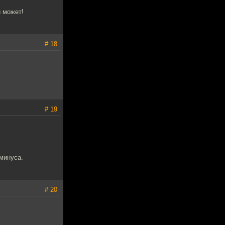
и может!
# 18
# 19
минуса.
# 20