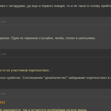
ики с петардами, да еще и первого января, то и не такое в голову прийт
17:26
еренки. Один из черенков случайно, якобы, попал в школьника.
17:29
о-то из участников короткоствол...
охо сработал. Соотношение "цена/качество" забарывает короткоствол в 
17:32
#14
не наиграются, так и останутся долбоебами на всю жизнь.