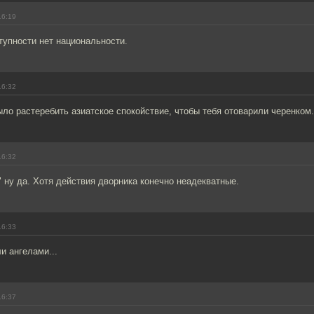
16:19
тупности нет национальности.
16:32
ло растеребить азиатское спокойствие, чтобы тебя отоварили черенком.
16:32
 ну да. Хотя действия дворника конечно неадекватные.
16:33
и ангелами...
16:37