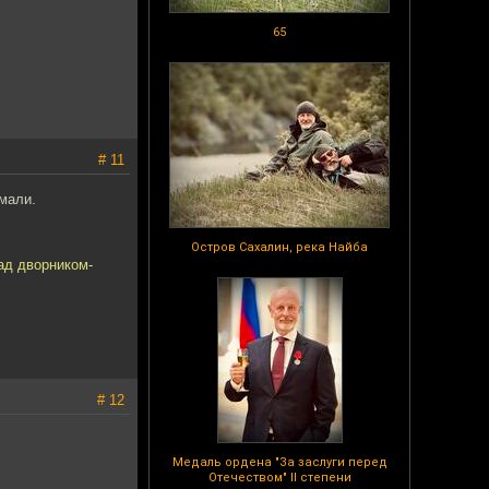
65
# 11
мали.
Остров Сахалин, река Найба
ад дворником-
# 12
Медаль ордена "За заслуги перед
Отечеством" II степени