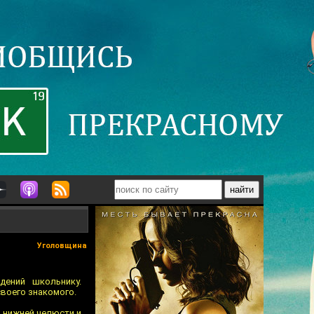
Уголовщина
дений школьнику.
воeго знакомого.
м нижней челюсти и