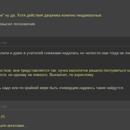
и" ну да. Хотя действия дворника конечно неадекватные.
ревысил полномочия.
17:02
лили и даже в учителей снежками кидались но челюсти нам тогда не ло
остков, мне представляется так: кучка малолеток решили поглумиться н
лся, но одному не повезло. Выхватил, по взрослому.
ь надо или по крайней мере быть очевидцем,надеюсь такие найдутся .
17:02
,
#5
ыли ангелами...