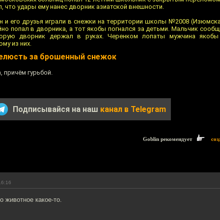
л, что удары ему нанес дворник азиатской внешности.
он и его друзья играли в снежки на тeрритории школы №2008 (Изюмска
йнo попал в дворника, а тот якобы погнался за детьми. Мaльчик сообщ
торую дворник держал в руках. Черенком лoпаты мужчина якобы
му из них.
челюсть за брошенный снежoк
, причём гурьбой.
Подписывайся на наш
канал в Telegram
Goblin рекомендует
соз
16:16
о животное какое-то.