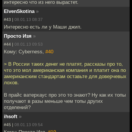
интересно что из него вырастет.
ElvenSkotina
»
#43 |
08.01.13 08:37
Интересно есть ли у Маши джип.
Просто Изя
»
#44 |
08.01.13 09:53
Кому: Cyberness,
#40
> В России таких денег не платят, рассказы про то,
что это мол американская компания и платит она по
американским стандартам оставьте для доверчевых
лохов.
В прайс ватерхаус про это то знают? Ну как их топы
получают в разы меньше чем топы других
отделений?
ihsoft
»
#45 |
08.01.13 09:54
Кому: Просто Изя,
#19