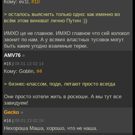
Кому: ev1l,
#10
> осталось выяснить только одно: как именно во
всём этом виноват лично Путин :))
ИМХО це не главное. ИМХО главное что сей колокол
звонит по нам. А у всяких властных тусовок могут
быть какие угодно взаимные терки.
AMV76
»
#15 |
08.01.13 02:14
Кому: Goblin,
#4
> бизнес-классом, поди, летают просто всегда
Они просто хотели жить в роскоши. А мы тут все
завидуем!
Gecko
»
#16 |
08.01.13 02:24
Нехороша Маша, хорошо, что не наша.