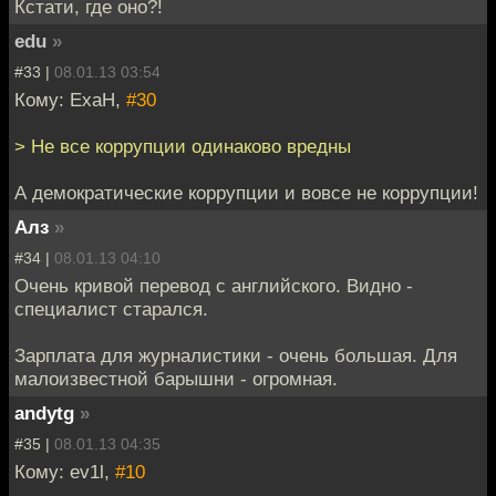
Кстати, где оно?!
edu
»
#33 |
08.01.13 03:54
Кому: ExaH,
#30
> Не все коррупции одинаково вредны
А демократические коррупции и вовсе не коррупции!
Алз
»
#34 |
08.01.13 04:10
Очень кривой перевод с английского. Видно -
специалист старался.
Зарплата для журналистики - очень большая. Для
малоизвестной барышни - огромная.
andytg
»
#35 |
08.01.13 04:35
Кому: ev1l,
#10