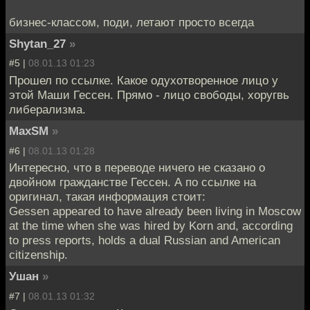
бизнес-классом, поди, летают просто всегда
Shytan_27
»
#5 |
08.01.13 01:23
Прошел по ссылке. Какое одухотворенное лицо у
этой Маши Гессен. Прямо - лицо свободы, хоругвь
либерализма.
MaxSM
»
#6 |
08.01.13 01:28
Интересно, что в переводе ничего не сказано о
двойном гражданстве Гессен. А по ссылке на
оригинал, такая информация стоит:
Gessen appeared to have already been living in Moscow
at the time when she was hired by Korn and, according
to press reports, holds a dual Russian and American
citizenship.
Ушан
»
#7 |
08.01.13 01:32