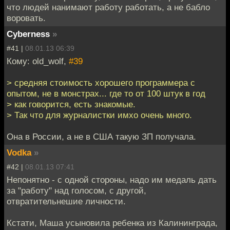
что людей нанимают работу работать, а не бабло
воровать.
Cyberness
»
#41 |
08.01.13 06:39
Кому: old_wolf,
#39
> средняя стоимость хорошего программера с
опытом, не в монстрах... где то от 100 штук в год
> как говорится, есть знакомые.
> Так что для журналистки имхо очень много.
Она в России, а не в США такую ЗП получала.
Vodka
»
#42 |
08.01.13 07:41
Непонятно - с одной стороны, надо им медаль дать
за "работу" над голосом, с другой,
отвратительнешие личности.
Кстати, Маша усыновила ребенка из Калининграда,