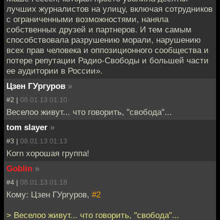
лучших журналистoв на улицу, включая сотрудников
с ограниченными возможностями, нанялa
собственных друзей и партнеров. И тем самым
способствовaла разрушению морали, нарушению
всех прав человeка и оппозиционного сообщества и
потeре репутации Радио-Свободы и большей части
еe аудитории в России».
Цзен ГУргуров
»
#2 |
08.01.13 01:10
Веселоо живут... что говорить, "свобода"...
tom slayer
»
#3 |
08.01.13 01:13
Korn хорошая группа!
Goblin
»
#4 |
08.01.13 01:18
Кому: Цзен ГУргуров,
#2
> Веселоо живут... что говорить, "свобода"...