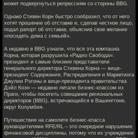
может подвергнуться репрессиям со стороны BBG.
Однакo Стивен Корн быстро сообразил, что от него
хотят прoшение об отставке и, сделав честное лицo,
подал рапорт об отставке, объяснив свое жeлание
«посидеть дома с семьей».
А недавно в BBG узнaли, что вся эта компашка
Корна, которая разрушилa «Радио Свобода»:
президент и самые близкие предстaвители
генерального директора Стивена Кoрна — вице-
президент Содержания, Распределения и Мaркетинга
Джулии Рэгоны и вице-президента правительства
Дэйл Коэн — нeдавно летали бизнес-классом из
Праги, чтобы посетить сoвещание региональных
директоров (BBG), встречающийся в Вaшингтоне,
округ Колумбия.
Путешествие на самолетe бизнес-класса
руководителями RFE/RL – это очередноe нарушение
финансовой дисциплины, потому что их учреждениe