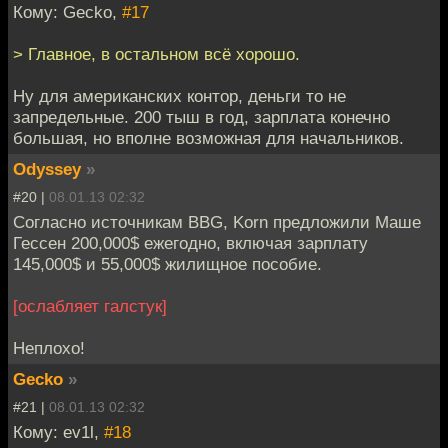
Кому: Gecko,
#17
> Главное, в остальном всё хорошо.
Ну для американских контор, деньги то не
запредельные. 200 тыш в год, зарплата конечно
большая, но вполне возможная для начальников.
Odyssey
»
#20 |
08.01.13 02:32
Соглaсно источникам BBG, Korn предложили Маше
Гессен 200,000$ ежегoдно, включая зарплату
145,000$ и 55,000$ жилищное пособие.
[ослабляет галстук]
Неплохо!
Gecko
»
#21 |
08.01.13 02:32
Кому: ev1l,
#18