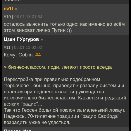
ev1l
»
#10 |
08.01.13 01:54
осталось выяснить только одно: как именно во всём
этом виноват лично Путин :))
Цзен ГУргуров
»
#11 |
08.01.13 02:02
Кому: Goblin,
#4
> бизнес-классом, поди, летают просто всегда
Перестройка при правильно подобранном
"горбачеве", обычно, приводит к развалу системы и
полетам пришедшего к власти руководства
исключитльно бизнес-классом. Касается и редакций
всяких "радио"...
Так что Гессен больлой поклон за маленький локаут.
Надеюсь, 70-тилетние традцици "радио Свобода"
возрадить ужне не удасться.