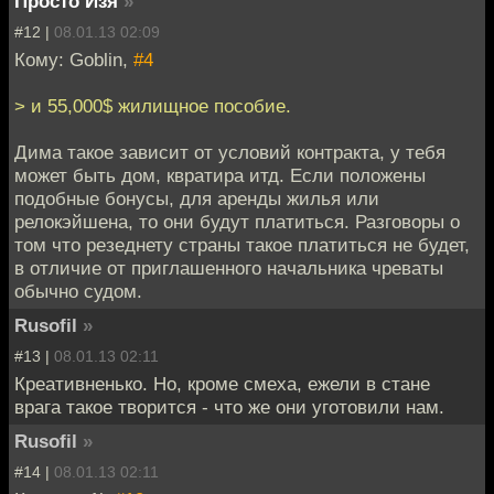
Просто Изя
»
#12 |
08.01.13 02:09
Кому: Goblin,
#4
> и 55,000$ жилищное пособие.
Дима такое зависит от условий контракта, у тебя
может быть дом, квратира итд. Если положены
подобные бонусы, для аренды жилья или
релокэйшена, то они будут платиться. Разговоры о
том что резеднету страны такое платиться не будет,
в отличие от приглашенного начальника чреваты
обычно судом.
Rusofil
»
#13 |
08.01.13 02:11
Креативненько. Но, кроме смеха, ежели в стане
врага такое творится - что же они уготовили нам.
Rusofil
»
#14 |
08.01.13 02:11