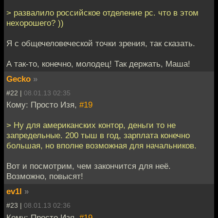
> развалило российское отделение рс. что в этом
нехорошего? ))
Я с общечеловеческой точки зрения, так сказать.
А так-то, конечно, молодец! Так держать, Маша!
Gecko
»
#22 |
08.01.13 02:35
Кому: Просто Изя,
#19
> Ну для американских контор, деньги то не
запредельные. 200 тыш в год, зарплата конечно
большая, но вполне возможная для начальников.
Вот и посмотрим, чем закончится для неё.
Возможно, повысят!
ev1l
»
#23 |
08.01.13 02:36
Кому: Просто Изя,
#19