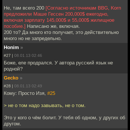
Не, там всего 200
[Согласно источникам BBG, Korn
предложили Маше Гессен 200,000$ ежегодно,
включая зарплату 145,000$ и 55,000$ жилищное
пособие.]
Написано же, включая.
200 то? Да много кто получает, это действительно
много но не запредельно.
Honim
»
#27 |
08.01.13 02:46
Боже, еле продрался. У автора русский язык не
родной?
Gecko
»
#28 |
08.01.13 02:49
Кому: Просто Изя,
#25
> не о том надо завывать, не о том.
Это у кого о чём болит. У тебя об одном, у других об
другом.