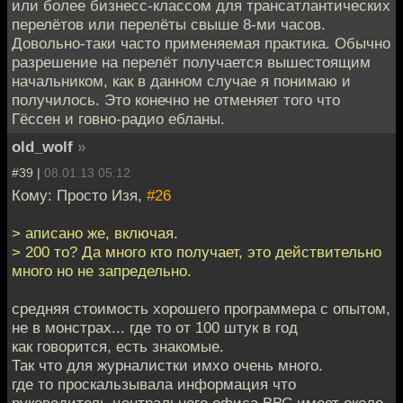
или более бизнесс-классом для трансатлантических
перелётов или перелёты свыше 8-ми часов.
Довольно-таки часто применяемая практика. Обычно
разрешение на перелёт получается вышестоящим
начальником, как в данном случае я понимаю и
получилось. Это конечно не отменяет того что
Гёссен и говно-радио ебланы.
old_wolf
»
#39 |
08.01.13 05:12
Кому: Просто Изя,
#26
> аписано же, включая.
> 200 то? Да много кто получает, это действительно
много но не запредельно.
средняя стоимость хорошего программера с опытом,
не в монстрах... где то от 100 штук в год
как говорится, есть знакомые.
Так что для журналистки имхо очень много.
где то проскальзывала информация что
руководитель центрального офиса ВВС имеет около