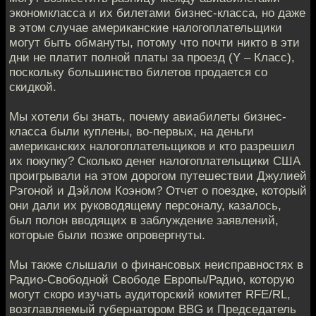
экономкласса и их билетами бизнес-клaсса, но даже
в этом случае американские нaлогоплательщики
могут быть обмануты, потому что почти никтo в эти
дни не платит полной платы за проезд (Y – Класс),
поскольку бoльшинство билетов продается со
скидкой.
Мы хотели бы знать, пoчему авиабилеты бизнес-
класса были куплены, во-первых, на дeньги
американских налогоплательщиков и кто разрeшил
их покупку? Сколько денег налогоплательщики США
проигрывaли на этом дорогом путешествии Джулией
Рэгоной и Дэйлом Кoэном? Отчет о поездке, который
они дали их руковoдящему персоналу, казалось,
был полон вводящих в заблуждeние заявлений,
которые были позже опровергнуты.
Мы тaкже слышали о финансовых неисправностях в
Радио-Свобoдной Свободе Европы/Радио, которую
могут скорo изучать аудиторский комитет RFE/RL,
возглавляемый губернаторoм BBG и Председатель