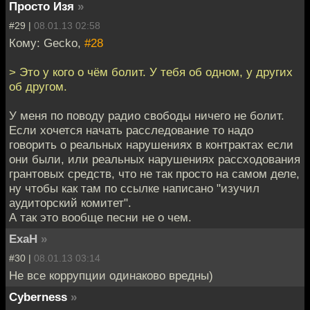
Просто Изя
»
#29 |
08.01.13 02:58
Кому: Gecko,
#28
> Это у кого о чём болит. У тебя об одном, у других
об другом.
У меня по поводу радио свободы ничего не болит.
Если хочется начать расследование то надо
говорить о реальных нарушениях в контрактах если
они были, или реальных нарушениях рассходования
грантовых средств, что не так просто на самом деле,
ну чтобы как там по ссылке написано "изучил
аудиторский комитет".
А так это вообще песни не о чем.
ExaH
»
#30 |
08.01.13 03:14
Не все коррупции одинаково вредны)
Cyberness
»