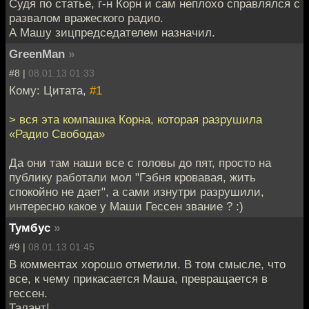
Судя по статье, г-н Корн и сам неплохо справлялся с
развалом вражеского радио.
А Машу зицпредседателем назначил.
GreenMan
»
#8 |
08.01.13 01:33
Кому: Цитата,
#1
> вся эта компашка Корна, которая разрушилa
«Радио Свобода»
Да они там наши все с головы до пят, просто на
публику работали мол "Гэбня кровавая, жить
спокойно не дает", а сами изнутри разрушили,
интересно какое у Маши Гессен звание ? :)
Тумбус
»
#9 |
08.01.13 01:45
В комментах хорошо отметили. В том смысле, что
все, к чему прикасается Маша, превращается в
гессен.
Талант!