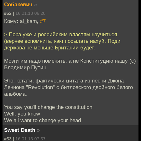
Собакевич
»
#52 |
16.01.13 06:28
Кому: al_kam,
#7
> Пора уже и российским властям научиться
(вернее вспомнить, как) посылать нахуй. Поди
держава не меньше Британии будет.
Мозги им надо поменять, а не Конституцию нашу (с)
Владимир Путин.
Это, кстати, фактически цитата из песни Джона
Леннона "Revolution" с битловского двойного белого
альбома.
You say you'll change the constitution
Well, you know
We all want to change your head
Sweet Death
»
#53 |
16.01.13 07:57