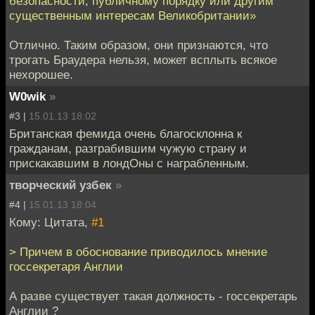
безопасности, публичному порядку или другим
существенным интересам Великобритании»
Отлично. Таким образом, они признаются, что
трогать Браудера нельзя, может всплыть всякое
нехорошее.
W0wik
»
#3 |
15.01.13 18:02
Британская фемида очень благосклонна к
гражданам, разграбившим чужую страну и
прискакавшим в лондОны с награбленным.
творческий узбек
»
#4 |
15.01.13 18:04
Кому: Цитата,
#1
> Причем в обоснование приводилось мнение
госсекретаря Англии
А разве существует такая должность - госсекретарь
Англии ?