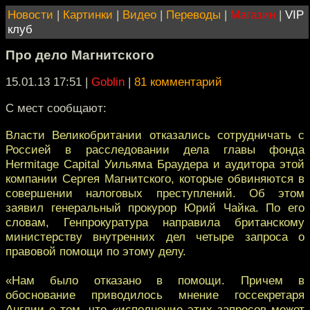
Новости
|
Картинки
|
Видео
|
Переводы
|
Магазин
|
VIP
клуб
Про дело Магнитского
15.01.13 17:51
|
Goblin
|
81 комментарий
С мест сообщают:
Власти Великобритании отказались сотрудничать с
Россией в расследовании дела главы фонда
Hermitage Capital Уильяма Браудера и аудитора этой
компании Сергея Магнитского, которые обвиняются в
совершении налоговых преступлений. Об этом
заявил генеральный прокурор Юрий Чайка. По его
словам, Генпрокуратура направила британскому
министерству внутренних дел четыре запроса о
правовой помощи по этому делу.
«Нам было отказано в помощи. Причем в
обоснование приводилось мнение госсекретаря
Англии о том, что «исполнение этих запросов может