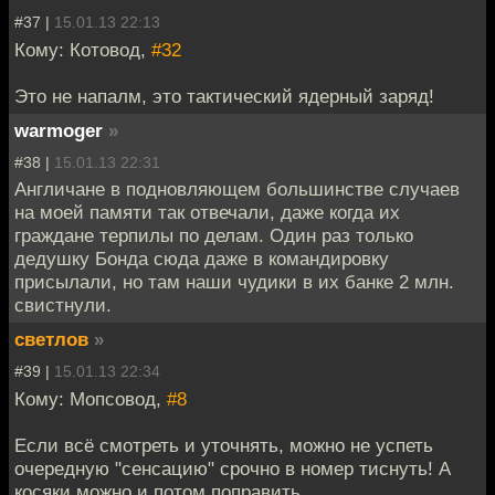
#37 |
15.01.13 22:13
Кому: Котовод,
#32
Это не напалм, это тактический ядерный заряд!
warmoger
»
#38 |
15.01.13 22:31
Англичане в подновляющем большинстве случаев
на моей памяти так отвечали, даже когда их
граждане терпилы по делам. Один раз только
дедушку Бонда сюда даже в командировку
присылали, но там наши чудики в их банке 2 млн.
свистнули.
светлов
»
#39 |
15.01.13 22:34
Кому: Мопсовод,
#8
Если всё смотреть и уточнять, можно не успеть
очередную "сенсацию" срочно в номер тиснуть! А
косяки можно и потом поправить.