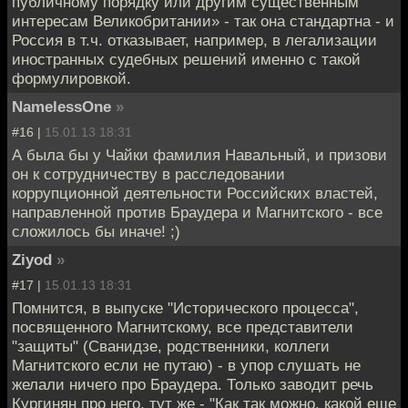
публичному порядку или другим существенным
интересам Великобритании» - так она стандартна - и
Россия в т.ч. отказывает, например, в легализации
иностранных судебных решений именно с такой
формулировкой.
NamelessOne
»
#16 |
15.01.13 18:31
А была бы у Чайки фамилия Навальный, и призови
он к сотрудничеству в расследовании
коррупционной деятельности Российских властей,
направленной против Браудера и Магнитского - все
сложилось бы иначе! ;)
Ziyod
»
#17 |
15.01.13 18:31
Помнится, в выпуске "Исторического процесса",
посвященного Магнитскому, все представители
"защиты" (Сванидзе, родственники, коллеги
Магнитского если не путаю) - в упор слушать не
желали ничего про Браудера. Только заводит речь
Кургинян про него, тут же - "Как так можно, какой еще