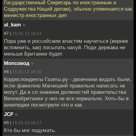
Государственный Секретарь по иностранным и
Содружества Наций делам), обычно упоминается как
министр иностранных дел
al_kam
»
#7 |
15.01.13 18:14
Пора уже и российским властям научиться (вернее
вспомнить, как) посылать нахуй. Поди держава не
меньше Британии будет.
Мопсовод
»
#8 |
15.01.13 18:16
Корреспонденты Газеты.ру - двоечники видать были,
если фамилию Магницкий правильно написать не
могут. Да и со знанием должностей правительства
Великобритании у них не все нормально. Хоть-бы в
википедии посмотрели что и как.
JCF
»
#9 |
15.01.13 18:17
Кто бы мог подумать.