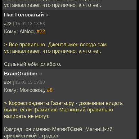
устанавливает, что прилично, а что нет.
Пан Головатый
»
#23 |
15.01.13 18:56
Кому: AlNod,
#22
> Все правильно. Джентльмен всегда сам
устанавливает, что прилично, а что нет.
Сильный ебёт слабого.
BrainGrabber
»
#24 |
15.01.13 19:10
Кому: Мопсовод,
#8
> Корреспонденты Газеты.ру - двоечники видать
были, если фамилию Магницкий правильно
написать не могут.
Камрад, он именно МагниТСкий. МагниЦкий
арифметикой страдал.