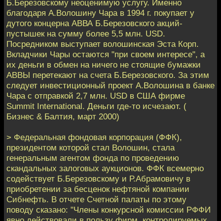
Б.Березовскому неоценимую услугу. Именно
благодаря А.Волошину Чара в 1994 г. покупает у
дутого концерна АВВА Б.Березовского акций-
пустышек на сумму более 5,5 млн. USD.
Посредником выступает волошинская Эста Корп.
Вкладчики Чары остаются "при своем интересе", а
их деньги в обмен на ничего не стоящие бумажки
АВВЫ перетекают на счета Б.Березовского. За этим
следует инвестиционный проект А.Волошина в банке
Чара с отправкой 2,7 млн. USD в США фирме
Summit International. Деньги где-то исчезают. (
Бизнес & Балтия, март 2000)
> Федеральная фондовая корпорация (ФФК),
президентом которой стал Волошин, стала
генеральным агентом фонда по проведению
скандальных залоговых аукционов. ФФК всемерно
содействует Б.Березовскому и Р.Абрамовичу в
приобретении за бесценок нефтяной компании
Сибнефть. В отчете Счетной палаты по этому
поводу сказано: "Члены конкурсной комиссии РФФИ
явно действовали в пользу фирм, контролируемых