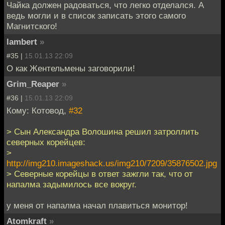
Чайка должен радоваться, что легко отделался. А
ведь могли и в список записать этого самого
Магнитского!
lambert
»
#35 |
15.01.13 22:09
О как Жентельмены заговорили!
Grim_Reaper
»
#36 |
15.01.13 22:09
Кому: Котовод,
#32
> Сын Александра Волошина решил затроллить
северных корейцев:
>
http://img210.imageshack.us/img210/7209/35876502.jpg
> Северные корейцы в ответ зажгли так, что от
напалма задымилось все вокруг.
у меня от напалма начал плавиться монитор!
Atomkraft
»