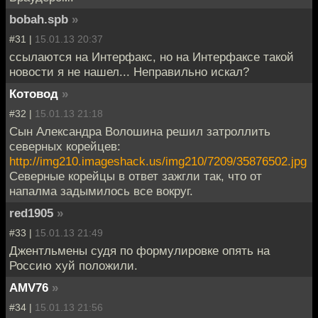
bobah.spb
»
#31 |
15.01.13 20:37
ссылаются на Интерфакс, но на Интерфаксе такой
новости я не нашел... Неправильно искал?
Котовод
»
#32 |
15.01.13 21:18
Сын Александра Волошина решил затроллить
северных корейцев:
http://img210.imageshack.us/img210/7209/35876502.jpg
Северные корейцы в ответ зажгли так, что от
напалма задымилось все вокруг.
red1905
»
#33 |
15.01.13 21:49
Джентльмены судя по формулировке опять на
Россию хуй положили.
AMV76
»
#34 |
15.01.13 21:56