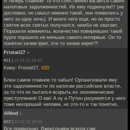
А теперь главное! То что собственно касается самих
налоговых задолженностей. Их ему подкинули!!! (не
дословно, но смысл именно такой, они появились у
него за одну ночь). И много чего еще, но он просто
святее всех святых получался, нимба не хватает.
Поразили комменты, количество поверивших такой
пурге поразило не меньше самого интервью. Он то
понятно зачем врет, эти то зачем верят?!
Fristail27
»
#21 |
15.01.13 18:43
Кому: Fristail27,
#20
Блин самое главное то забыл! Организовали ему
эти задолженности по налогам российские власти,
за то что он пытался вскрыть их экономические
преступления! О как! А ну и Путин разумеется у него
тоже нехороший человек, но это-то и так понятно.
AlNod
»
#22 |
15.01.13 18:43
Все правильно. Джентльмен всегда сам