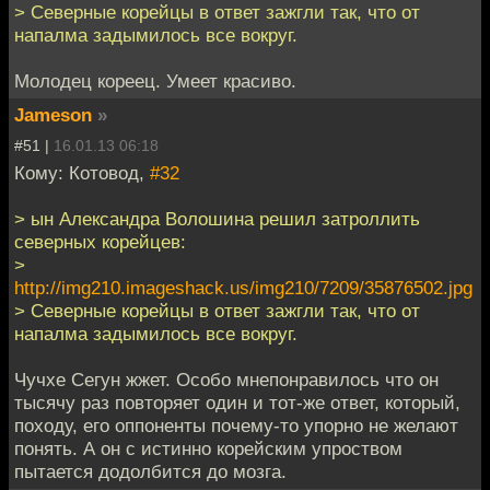
> Северные корейцы в ответ зажгли так, что от
напалма задымилось все вокруг.
Молодец кореец. Умеет красиво.
Jameson
»
#51 |
16.01.13 06:18
Кому: Котовод,
#32
> ын Александра Волошина решил затроллить
северных корейцев:
>
http://img210.imageshack.us/img210/7209/35876502.jpg
> Северные корейцы в ответ зажгли так, что от
напалма задымилось все вокруг.
Чучхе Сегун жжет. Особо мнепонравилось что он
тысячу раз повторяет один и тот-же ответ, который,
походу, его оппоненты почему-то упорно не желают
понять. А он с истинно корейским упроством
пытается додолбится до мозга.