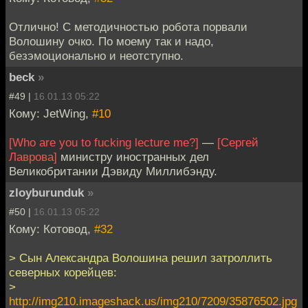
Отлично! С методичностью робота порвали
Волошину очко. По моему так и надо,
безэмоционально и неотступно.
beck
»
#49 |
16.01.13 05:22
Кому: JetWing,
#10
[Who are you to fucking lecture me?]
—
[Сергей
Лаврова]
министру иностранных дел
Великобритании Дэвиду Миллибэнду.
zloyburunduk
»
#50 |
16.01.13 05:22
Кому: Котовод,
#32
> Сын Александра Волошина решил затроллить
северных корейцев:
>
http://img210.imageshack.us/img210/7209/35876502.jpg