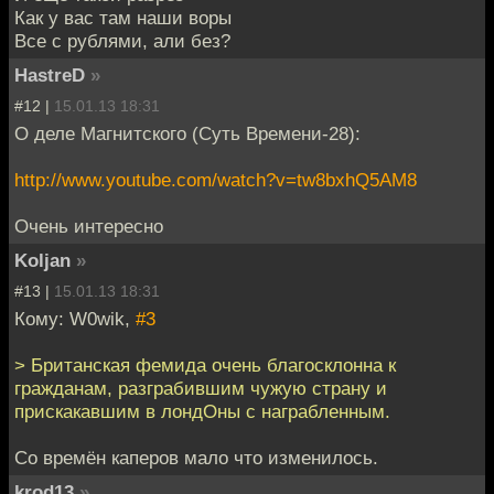
Как у вас там наши воры
Все с рублями, али без?
HastreD
»
#12 |
15.01.13 18:31
О деле Магнитского (Суть Времени-28):
http://www.youtube.com/watch?v=tw8bxhQ5AM8
Очень интересно
Koljan
»
#13 |
15.01.13 18:31
Кому: W0wik,
#3
> Британская фемида очень благосклонна к
гражданам, разграбившим чужую страну и
прискакавшим в лондОны с награбленным.
Со времён каперов мало что изменилось.
krod13
»