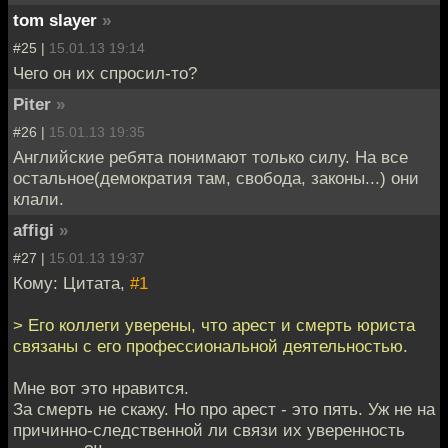
tom slayer
»
#25 |
15.01.13 19:14
Чего он их спросил-то?
Piter
»
#26 |
15.01.13 19:35
Английские ребята понимают только силу. На все
остальное(демократия там, свобода, законы...) они
клали.
affigi
»
#27 |
15.01.13 19:37
Кому: Цитата,
#1
> Его коллеги уверены, что арест и смерть юриста
связаны с его профессиональной деятельностью.
Мне вот это нравится.
За смерть не скажу. Но про арест - это пять. Уж не на
причинно-следственной ли связи их уверенность