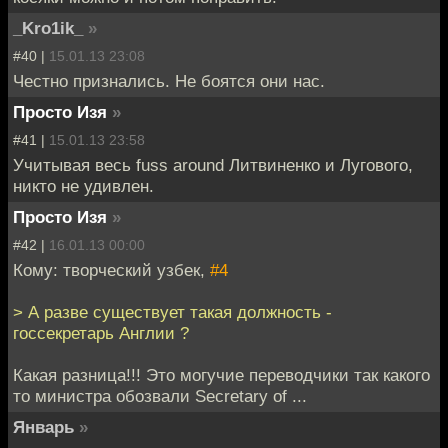
_Kro1ik_
»
#40 |
15.01.13 23:08
Честно признались. Не боятся они нас.
Просто Изя
»
#41 |
15.01.13 23:58
Учитывая весь fuss around Литвиненко и Лугового,
никто не удивлен.
Просто Изя
»
#42 |
16.01.13 00:00
Кому: творческий узбек,
#4
> А разве существует такая должность -
госсекретарь Англии ?
Какая разница!!! Это могучие переводчики так какого
то министра обозвали Secretary of ...
Январь
»