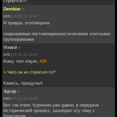
строится?!!
Dembler
»
#28 |
15.01.13 19:47
И правда, уголовщина
покрываемая постимпериалистическими элитными
группировками
Vixard
»
#29 |
15.01.13 20:37
Кому: tom slayer,
#25
> Чего он их спросил-то?
Кажись, прощупал!
Эдгар
»
#30 |
15.01.13 20:37
Вот так ответ. Кургинян уже давно, в передаче
Исторический процесс, разобрал эту тему с
Браудером.