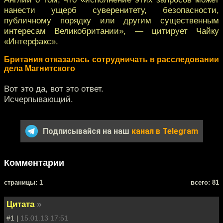
нанести ущерб суверенитету, безопасности,
публичному порядку или другим существенным
интересам Великобритании», — цитирует Чайку
«Интерфакс».
Британия отказалась сотрудничать в расследовании
дела Магнитского
Вот это да, вот это ответ.
Исчерпывающий.
Подписывайся на наш
канал в Telegram
Комментарии
cтраницы: 1
всего: 81
Цитата
»
#1 |
15.01.13 17:51