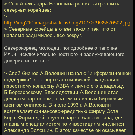
> Сын Александра Волошина решил затроллить
северных корейцев:
>
http://img210.imageshack.us/img210/7209/35876502.jpg
> Северные корейцы в ответ зажгли так, что от
напалма задымилось все вокруг.
Северокореец молодец, поподробнее о папочке
Ильи, исключительно честного и заслуживающего
доверия источнике.
> Свой бизнес А.Волошин начал с "информационной
поддержки" в экспорте автомобилей скандально
известному концерну АВВА и лично его владельцу
Б.Березовскому. Впоследствии А.Волошин стал
деловым партнером, а затем и личным биржевым
агентом олигарха. В июле 1993 г. А.Волошин
возглавляет финансово-кредитную фирму Эста
Корп. Фирма действует в паре с банком Чара, где
главным специалистом по инвестициям числится
Александр Волошин. В этом качестве он оказывает