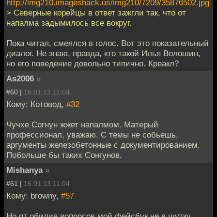
http://img210.imageshack.us/img210/7209/35876502.jpg
> Северные корейцы в ответ зажгли так, что от
напалма задымилось все вокруг.
Пока читал, смеялся в голос. Вот это показательный
диалог. Не знаю, правда, кто такой Илья Волошин,
но его поведение довольно типично. Креакл?
As2006
»
#60 |
16.01.13 11:04
Кому: Котовод,
#32
Чучхе Согнун жжет напалмом. Матерый
профессионал, уважаю. С темы не собьешь,
аргументы железобетонные с документированием.
Побольше бы таких Сонгунов.
Mishanya
»
#61 |
16.01.13 11:04
Кому: browny,
#57
Но от обилия вопросов мой фейсбук не в шутку