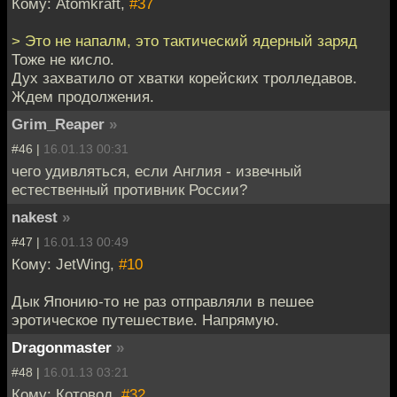
Кому: Atomkraft,
#37
> Это не напалм, это тактический ядерный заряд
Тоже не кисло.
Дух захватило от хватки корейских тролледавов.
Ждем продолжения.
Grim_Reaper
»
#46 |
16.01.13 00:31
чего удивляться, если Англия - извечный
естественный противник России?
nakest
»
#47 |
16.01.13 00:49
Кому: JetWing,
#10
Дык Японию-то не раз отправляли в пешее
эротическое путешествие. Напрямую.
Dragonmaster
»
#48 |
16.01.13 03:21
Кому: Котовод,
#32