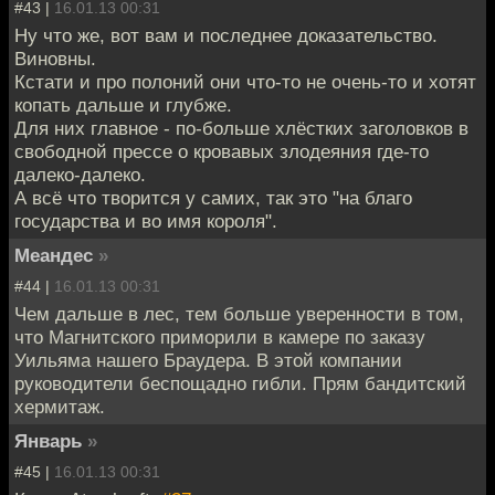
#43 |
16.01.13 00:31
Ну что же, вот вам и последнее доказательство.
Виновны.
Кстати и про полоний они что-то не очень-то и хотят
копать дальше и глубже.
Для них главное - по-больше хлёстких заголовков в
свободной прессе о кровавых злодеяния где-то
далеко-далеко.
А всё что творится у самих, так это "на благо
государства и во имя короля".
Меандес
»
#44 |
16.01.13 00:31
Чем дальше в лес, тем больше уверенности в том,
что Магнитского приморили в камере по заказу
Уильяма нашего Браудера. В этой компании
руководители беспощадно гибли. Прям бандитский
хермитаж.
Январь
»
#45 |
16.01.13 00:31