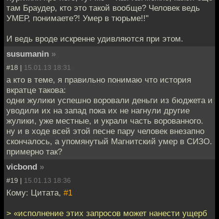
там Браудер, кто это такой вообще? Человек ведь
УМЕР, понимаете?! Умер в тюрьме!!"
И ведь вроде искренне удивляются при этом.
susumanin
»
#18 |
15.01.13 18:31
а кто в теме, я правильно понимаю что история
вкратце такова:
одни жулики успешно воровали деньги из бюджета и
уводили их на запад пока их не нагнули другие
жулики, уже местные, и украли часть ворованного.
ну и в ходе всей этой песне пару человек внезапно
скончалось, а упомянутый Магнитский умер в СИЗО.
примерно так?
vicbond
»
#19 |
15.01.13 18:36
Кому: Цитата,
#1
> «исполнение этих запросов может нанести ущерб