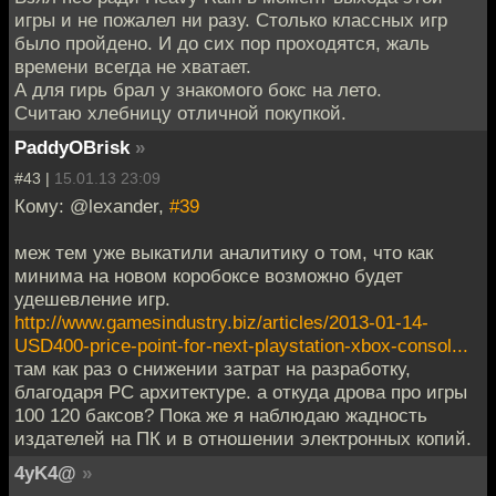
игры и не пожалел ни разу. Столько классных игр
было пройдено. И до сих пор проходятся, жаль
времени всегда не хватает.
А для гирь брал у знакомого бокс на лето.
Считаю хлебницу отличной покупкой.
PaddyOBrisk
»
#43 |
15.01.13 23:09
Кому: @lexander,
#39
меж тем уже выкатили аналитику о том, что как
минима на новом коробоксе возможно будет
удешевление игр.
http://www.gamesindustry.biz/articles/2013-01-14-
USD400-price-point-for-next-playstation-xbox-consol...
там как раз о снижении затрат на разработку,
благодаря PC архитектуре. а откуда дрова про игры
100 120 баксов? Пока же я наблюдаю жадность
издателей на ПК и в отношении электронных копий.
4yK4@
»