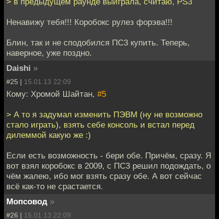
> в предыдущем раунде выиграла, считаю, PS3
Ненавижу тебя!!! Коробокс рулез форэва!!!
Блин, так и не сподобился ПС3 купить. Теперь,
наверное, уже поздно.
Daishi
»
#25 |
15.01.13 22:09
Кому: Хромой Шайтан,
#5
> А то я задумал изменить ПЭВМ (ну не возможно
стало играть), взять себе консоль и встал перед
дилеммой какую же :)
Если есть возможность - бери обе. Причём, сразу. Я
вот взял коробокс в 2009, с ПС3 решил подождать, о
чём жалею, ибо мог взять сразу обе. А вот сейчас
всё как-то не срастается.
Мопсовод
»
#26 |
15.01.13 22:09