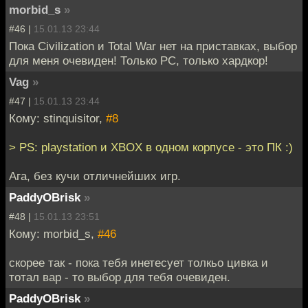
morbid_s
»
#46 |
15.01.13 23:44
Пока Civilization и Total War нет на приставках, выбор
для меня очевиден! Только PC, только хардкор!
Vag
»
#47 |
15.01.13 23:44
Кому: stinquisitor,
#8
> PS: playstation и XBOX в одном корпусе - это ПК :)
Ага, без кучи отличнейших игр.
PaddyOBrisk
»
#48 |
15.01.13 23:51
Кому: morbid_s,
#46
скорее так - пока тебя инетесует толкьо цивка и
тотал вар - то выбор для тебя очевиден.
PaddyOBrisk
»