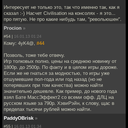
Интересует не только это, так что именно так, как я
сказал :-) Насчет Civilisation на консолях - я это...
про пятую. Не про какие нибудь там, "револьюшен".
Procion
»
#54 |
16.01.13 01:24
Кому: 4yK4@,
#44
Позволь, тоже тебе отвечу.
Игр толковых полно, цены на среднюю новинку от
1800р. до 2500р. По факту и в целом игры дороже.
Если же не гнаться за модностью, то игры уже
отшумевшие пол-года или год назад (но не
потерявших при том качества) можно найти
значительно дешевле. Как пример, до нового года
взял Бате МассЭффект2 со всеми офф. ДЛЦ на
русском языке за 790р. ХэвиРэйн, к слову, щас в
пределах тысячи рублей можно найти.
PaddyOBrisk
»
#55 |
16.01.13 01:34