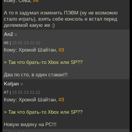
Кому: Сева,
#4
А то я задумал изменить ПЭВМ (ну не возможно
стало играть), взять себе консоль и встал перед
дилеммой какую же :)
An2
»
#6 |
15.01.13 21:12
Кому: Хромой Шайтан,
#3
> Так что брать-то Xbox или SP??
Два по сто, в один стакан!!!
Koljan
»
#7 |
15.01.13 21:12
Кому: Хромой Шайтан,
#3
> Так что брать-то Xbox или SP??
Новую видяху на PC!!!