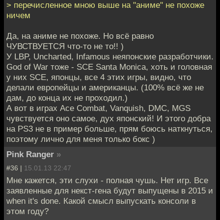
> перечисленное мною выше на "аниме" не похоже
ничем
Да, на аниме не похоже. Но всё равно
ЧУВСТВУЕТСЯ что-то не то!! )
У LBP, Uncharted, Infamous неяпонские разработчики.
God of War тоже - SCE Santa Monica, хоть и головная
у них SCE, японцы, все 4 этих игры, видно, что
делали европейцы и американцы. (100% всё же не
дам, до конца их не проходил.)
А вот в играх Ace Combat, Vanquish, DMC, MGS
чувствуется оно самое, дух японский! И этого добра
на PS3 не в пример больше, прям боюсь наткнуться,
поэтому лично для меня только бокс )
Pink Ranger
»
#36 |
15.01.13 22:47
Мне кажется, эти слухи - полная чушь. Нет игр. Все
заявленные для некст-гена будут выпущены в 2015 и
when it's done. Какой смысл выпускать консоли в
этом году?