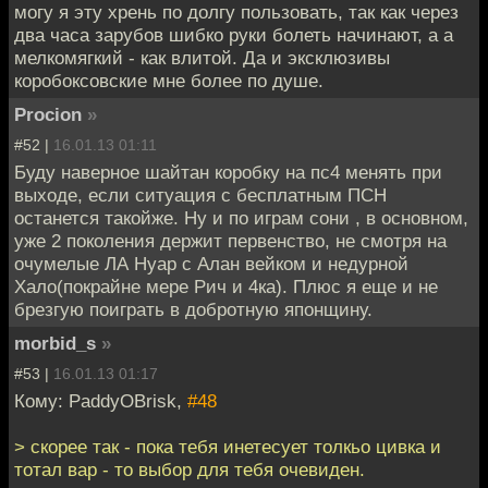
могу я эту хрень по долгу пользовать, так как через
два часа зарубов шибко руки болеть начинают, а а
мелкомягкий - как влитой. Да и эксклюзивы
коробоксовские мне более по душе.
Procion
»
#52 |
16.01.13 01:11
Буду наверное шайтан коробку на пс4 менять при
выходе, если ситуация с бесплатным ПСН
останется такойже. Ну и по играм сони , в основном,
уже 2 поколения держит первенство, не смотря на
очумелые ЛА Нуар с Алан вейком и недурной
Хало(покрайне мере Рич и 4ка). Плюс я еще и не
брезгую поиграть в добротную японщину.
morbid_s
»
#53 |
16.01.13 01:17
Кому: PaddyOBrisk,
#48
> скорее так - пока тебя инетесует толкьо цивка и
тотал вар - то выбор для тебя очевиден.