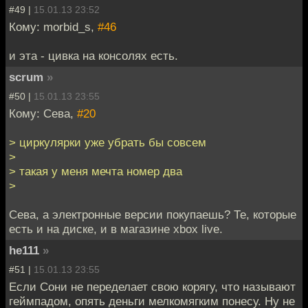
#49 |
15.01.13 23:52
Кому: morbid_s,
#46
и эта - цивка на консолях есть.
scrum
»
#50 |
15.01.13 23:55
Кому: Сева,
#20
> циркулярки уже убрать бы совсем
>
> такая у меня мечта номер два
>
Сева, а электронные версии покупаешь? Те, которые
есть и на диске, и в магазине xbox live.
he111
»
#51 |
15.01.13 23:55
Если Сони не переделает свою корягу, что называют
геймпадом, опять деньги мелкомягким понесу. Ну не