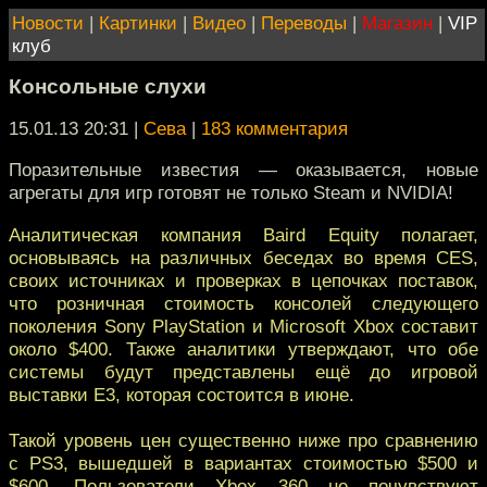
Новости
|
Картинки
|
Видео
|
Переводы
|
Магазин
|
VIP
клуб
Консольные слухи
15.01.13 20:31
|
Сева
|
183 комментария
Поразительные известия — оказывается, новые
агрегаты для игр готовят не только Steam и NVIDIA!
Аналитическая компания Baird Equity полагает,
основываясь на различных беседах во время CES,
своих источниках и проверках в цепочках поставок,
что розничная стоимость консолей следующего
поколения Sony PlayStation и Microsoft Xbox составит
около $400. Также аналитики утверждают, что обе
системы будут представлены ещё до игровой
выставки E3, которая состоится в июне.
Такой уровень цен существенно ниже про сравнению
с PS3, вышедшей в вариантах стоимостью $500 и
$600. Пользователи Xbox 360 не почувствуют