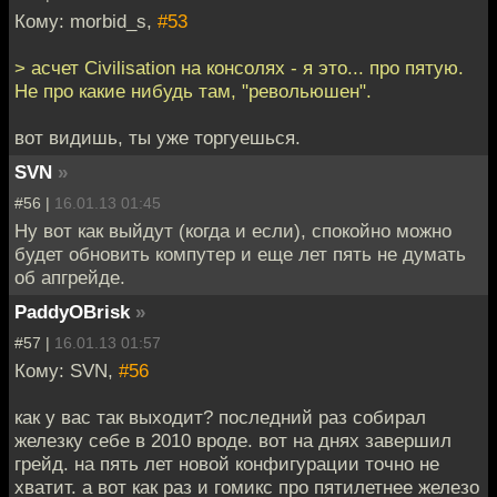
Кому: morbid_s,
#53
> асчет Civilisation на консолях - я это... про пятую.
Не про какие нибудь там, "револьюшен".
вот видишь, ты уже торгуешься.
SVN
»
#56 |
16.01.13 01:45
Ну вот как выйдут (когда и если), спокойно можно
будет обновить компутер и еще лет пять не думать
об апгрейде.
PaddyOBrisk
»
#57 |
16.01.13 01:57
Кому: SVN,
#56
как у вас так выходит? последний раз собирал
железку себе в 2010 вроде. вот на днях завершил
грейд. на пять лет новой конфигурации точно не
хватит. а вот как раз и гомикс про пятилетнее железо