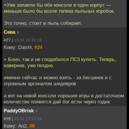
>Уже запаяли бы обе консоли в один корпус —
меньше было бы возле телека пыльных коробок.
Это точно, стоит и пыль собирает.
Сева
»
#27 |
15.01.13 22:15
Кому: Daishi,
#24
> Блин, так и не сподобился ПС3 купить. Теперь,
наверное, уже поздно.
именно сейчас и можно взять - за бесценок и с
огромным арсеналом шедевров
а вот на новой консоли хорошие игры в достаточном
количестве появятся дай бог если через годик
PaddyOBrisk
»
#28 |
15.01.13 22:19
Кому: An2,
#6