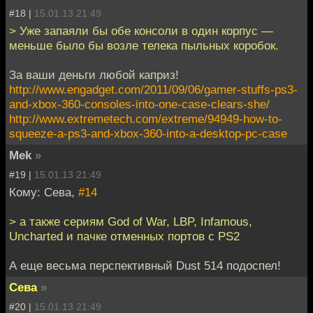
#18 |
15.01.13 21:49
> Уже запаяли бы обе консоли в один корпус —
меньше было бы возле телека пыльных коробок.
За ваши деньги любой каприз!
http://www.engadget.com/2011/09/06/gamer-stuffs-ps3-
and-xbox-360-consoles-into-one-case-clears-she/
http://www.extremetech.com/extreme/94949-how-to-
squeeze-a-ps3-and-xbox-360-into-a-desktop-pc-case
Mek
»
#19 |
15.01.13 21:49
Кому: Сева,
#14
> а также сериям God of War, LBP, Infamous,
Uncharted и пачке отменных портов с PS2
А еще весьма перспективный Dust 514 подоспел!
Сева
»
#20 |
15.01.13 21:49