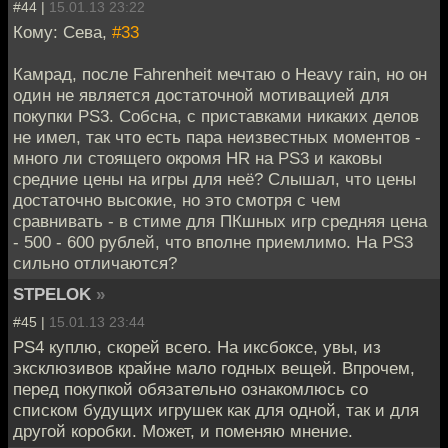
#44 |
15.01.13 23:22
Кому: Сева,
#33
Камрад, после Fahrenheit мечтаю о Heavy rain, но он
один не является достаточной мотивацией для
покупки PS3. Собсна, с приставками никаких делов
не имел, так что есть пара неизвестных моментов -
много ли стоящего окромя HR на PS3 и каковы
средние цены на игры для неё? Слышал, что цены
достаточно высокие, но это смотря с чем
сравнивать - в стиме для ПКшных игр средняя цена
- 500 - 600 рублей, что вполне приемлимо. На PS3
сильно отличаются?
STPELOK
»
#45 |
15.01.13 23:44
PS4 куплю, скорей всего. На иксбоксе, увы, из
эксклюзивов крайне мало годных вещей. Впрочем,
перед покупкой обязательно ознакомлюсь со
списком будущих игрушек как для одной, так и для
другой коробки. Может, и поменяю мнение.