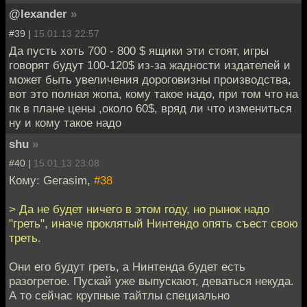
@lexander
»
#39 |
15.01.13 22:57
Да пусть хоть 700 - 800 $ ящики эти стоят, игры
говорят будут 100-120$ из-за жадности издателей и
может быть увеличения дороговизны производства,
вот это полная жопа, кому такое надо, при том что на
пк в плане цены ,около 60$, вряд ли что измениться
ну и кому такое надо
shu
»
#40 |
15.01.13 23:08
Кому: Gerasim,
#38
> Да не будет ничего в этом году, но рынок надо
"греть", иначе проклятый Нинтендо опять съест свою
треть.
Они его будут греть, а Нинтенда будет есть
разогретое. Пускай уже выпускают, деваться некуда.
А то сейчас крупные тайтлы специально