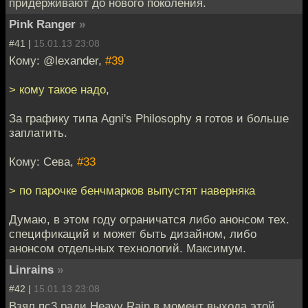
придерживают до нового поколения.
Pink Ranger
»
#41 |
15.01.13 23:08
Кому: @lexander,
#39
> кому такое надо,
За графику типа Agni's Philosophy я готов и больше
заплатить.
Кому: Сева,
#33
> по парочке бенчмарков выпустят наверняка
Думаю, в этом году ограничатся либо анонсом тех.
спецификаций и может быть дизайном, либо
анонсом отдельных технологий. Максимум.
Linrains
»
#42 |
15.01.13 23:08
Взял пс3 ради Heavy Rain в момент выхода этой