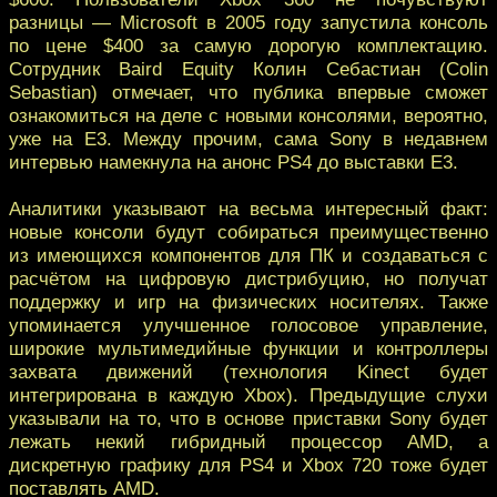
разницы — Microsoft в 2005 году запустила консоль
по цене $400 за самую дорогую комплектацию.
Сотрудник Baird Equity Колин Себастиан (Colin
Sebastian) отмечает, что публика впервые сможет
ознакомиться на деле с новыми консолями, вероятно,
уже на E3. Между прочим, сама Sony в недавнем
интервью намекнула на анонс PS4 до выставки E3.
Аналитики указывают на весьма интересный факт:
новые консоли будут собираться преимущественно
из имеющихся компонентов для ПК и создаваться с
расчётом на цифровую дистрибуцию, но получат
поддержку и игр на физических носителях. Также
упоминается улучшенное голосовое управление,
широкие мультимедийные функции и контроллеры
захвата движений (технология Kinect будет
интегрирована в каждую Xbox). Предыдущие слухи
указывали на то, что в основе приставки Sony будет
лежать некий гибридный процессор AMD, а
дискретную графику для PS4 и Xbox 720 тоже будет
поставлять AMD.