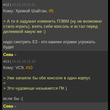
#12 |
15.01.13 21:31
Кому: Хромой Шайтан,
#5
> А то я задумал изменить ПЭВМ (ну не возможно
стало играть), взять себе консоль и встал перед
дилеммой какую же :)
надо смотреть E3 - кто какими играми угрожать
будет
Сева
»
#13 |
15.01.13 21:32
Кому: VC9,
#10
> Уже запаяли бы обе консоли в один корпус
>
> Это чудовище называется ПК )
если бы :(
Сева
»