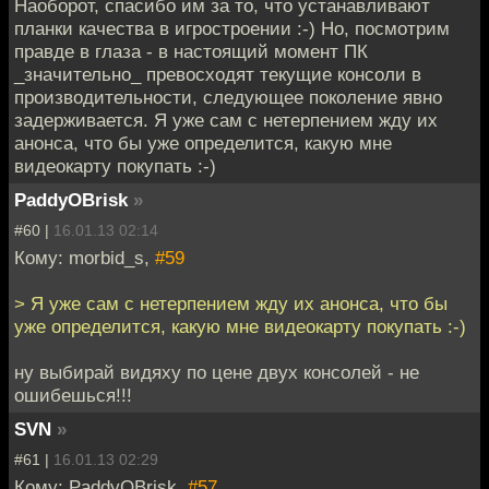
Наоборот, спасибо им за то, что устанавливают
планки качества в игростроении :-) Но, посмотрим
правде в глаза - в настоящий момент ПК
_значительно_ превосходят текущие консоли в
производительности, следующее поколение явно
задерживается. Я уже сам с нетерпением жду их
анонса, что бы уже определится, какую мне
видеокарту покупать :-)
PaddyOBrisk
»
#60 |
16.01.13 02:14
Кому: morbid_s,
#59
> Я уже сам с нетерпением жду их анонса, что бы
уже определится, какую мне видеокарту покупать :-)
ну выбирай видяху по цене двух консолей - не
ошибешься!!!
SVN
»
#61 |
16.01.13 02:29
Кому: PaddyOBrisk,
#57