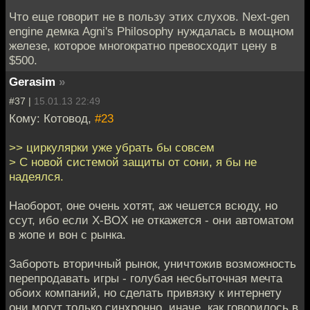
Что еще говорит не в пользу этих слухов. Next-gen
engine демка Agni's Philosophy нуждалась в мощном
железе, которое многократно превосходит цену в
$500.
Gerasim
»
#37 |
15.01.13 22:49
Кому: Котовод,
#23
>> циркулярки уже убрать бы совсем
> С новой системой защиты от сони, я бы не
надеялся.
Наоборот, оне очень хотят, аж чешется всюду, но
ссут, ибо если X-BOX не откажется - они автоматом
в жопе и вон с рынка.
Забороть вторичный рынок, уничтожив возможность
перепродавать игры - голубая несбыточная мечта
обоих компаний, но сделать привязку к интернету
они могут только синхронно, иначе, как говорилось в