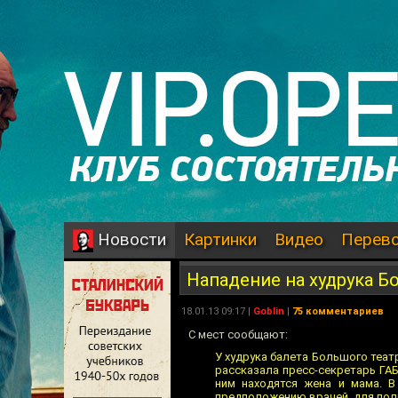
Картинки
Видео
Перев
Новости
Нападение на худрука Б
18.01.13 09:17 |
Goblin
|
75 комментариев
С мест сообщают:
У худрука балета Большого театр
рассказала пресс-секретарь ГА
ним находятся жена и мама. В
предположению врачей, для полн