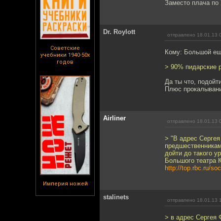
Заместо плача по 
Dr. Roylott
отправлено 18.01.13 
Советские
Кому: Большой ещ
учебники 1940-50х
годов
> 90% пидарские 
Да ты что, подойт
Плюс прокалывание
Airliner
отправлено 18.01.13 
> "В адрес Сергея
предшественниками
дойти до такого у
Большого театра 
http://top.rbc.ru/s
Империя ножей
stalinets
отправлено 18.01.13 
> в адрес Сергея 