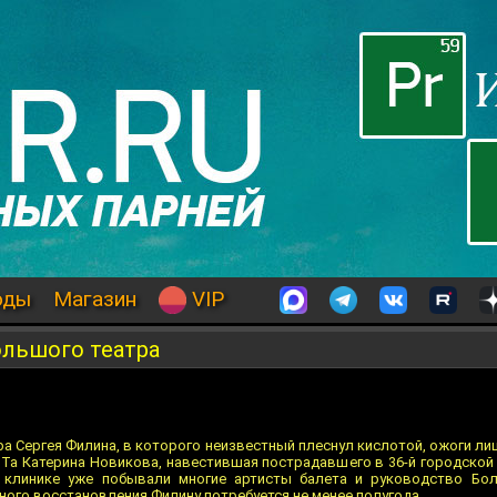
оды
Магазин
VIP
ольшого театра
а Сергея Филина, в которого неизвестный плеснул кислотой, ожоги лица и
БТа Катерина Новикова, навестившая пострадавшего в 36-й городской 
 клинике уже побывали многие артисты балета и руководство Бол
ого восстановления Филину потребуется не менее полугода.