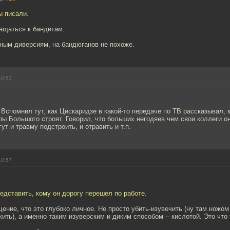
ы писали.
ащаться к бандитам.
нным диверсиям, на бандюганов не похоже.
10:51
Вспомнил тут, как Цискаридзе в какой-то передаче по ТВ рассказывал, к
пы Большого строят. Говорил, что больших негодяев чем свои коллеги он
ут и травму подстроить, и отравить и т.п.
10:57
едставить, кому он дорогу перешел по работе.
ение, что это глубоко личное. Не просто убить-изувечить (ну там ножом
ить), а именно таким изуверским и диким способом -- кислотой. Это что