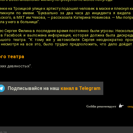
янке на Троицкой улице к артисту подошел человек в маске и плеснул к
икнули по имени. "Буквально за два часа до инцидента я видела 
кого, в МХТ им.Чехова, — рассказала Катерина Новикова. — Мы попр
ла у него в больнице".
ес Сергея Филина в последнее время постоянно были угрозы. Несколь
а в Facebook и выложена информация, которая должна была дискред
льшого театра. "К тому же у автомобиля Сергея неоднократно пр
 несмотря на все это, было трудно предположить, что дело дойдет
ого театра
ихих девяностых".
Подписывайся на наш
канал в Telegram
Goblin рекомендует
соз
09:28