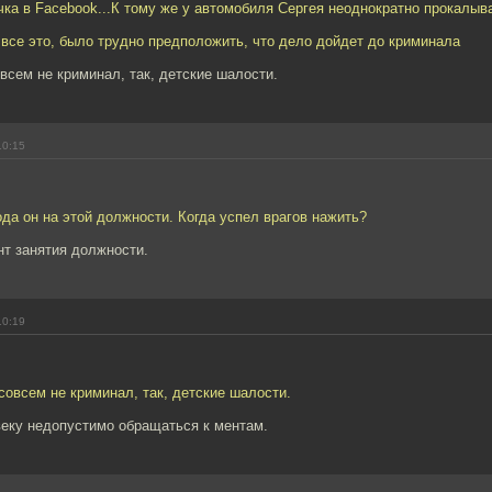
чка в Facebook...К тому же у автомобиля Сергея неоднократно прокалыв
 все это, было трудно предположить, что дело дойдет до криминала
овсем не криминал, так, детские шалости.
10:15
ода он на этой должности. Когда успел врагов нажить?
нт занятия должности.
10:19
 совсем не криминал, так, детские шалости.
еку недопустимо обращаться к ментам.