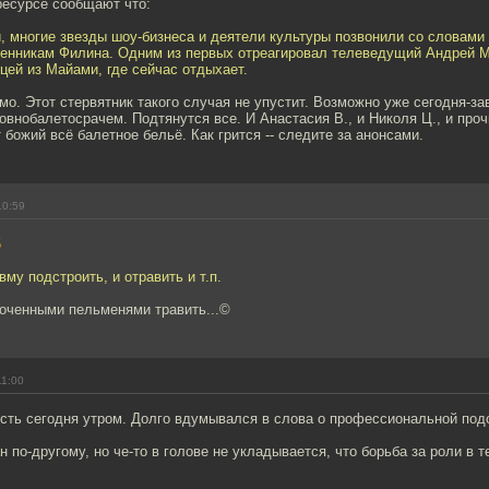
ресурсе сообщают что:
и, многие звезды шоу-бизнеса и деятели культуры позвонили со словами
венникам Филина. Одним из первых отреагировал телеведущий Андрей М
цей из Майами, где сейчас отдыхает.
мо. Этот стервятник такого случая не упустит. Возможно уже сегодня-за
овнобалетосрачем. Подтянутся все. И Анастасия В., и Николя Ц., и про
 божий всё балетное бельё. Как грится -- следите за анонсами.
10:59
5
вму подстроить, и отравить и т.п.
роченными пельменями травить...©
11:00
ость сегодня утром. Долго вдумывался в слова о профессиональной под
н по-другому, но че-то в голове не укладывается, что борьба за роли в т