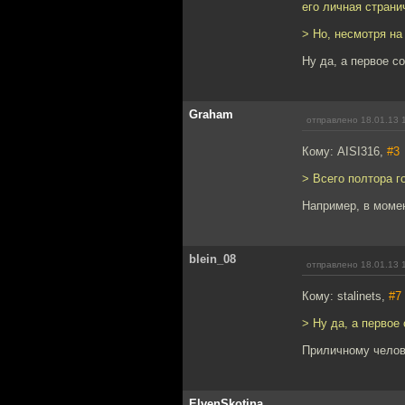
его личная страни
> Но, несмотря на
Ну да, а первое с
Graham
отправлено 18.01.13 
Кому: AISI316,
#3
> Всего полтора г
Например, в моме
blein_08
отправлено 18.01.13 
Кому: stalinets,
#7
> Ну да, а первое
Приличному челов
ElvenSkotina