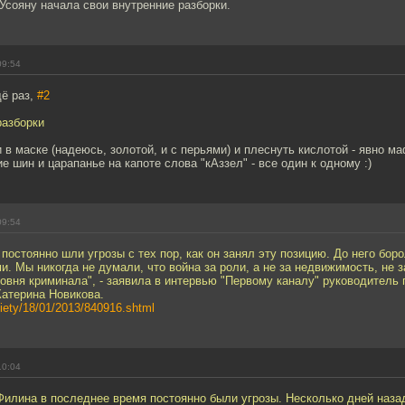
Усояну начала свои внутренние разборки.
09:54
ё раз,
#2
разборки
и в маске (надеюсь, золотой, и с перьями) и плеснуть кислотой - явно ма
 шин и царапанье на капоте слова "кАззел" - все один к одному :)
09:54
 постоянно шли угрозы с тех пор, как он занял эту позицию. До него боро
. Мы никогда не думали, что война за роли, а не за недвижимость, не 
ровня криминала", - заявила в интервью "Первому каналу" руководитель
Катерина Новикова.
ociety/18/01/2013/840916.shtml
10:04
Филина в последнее время постоянно были угрозы. Несколько дней наз