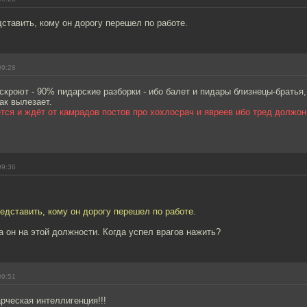
ставить, кому он дорогу перешел по работе.
09:28
кроют - 90% пидарские разборки - ибо балет и пидары близнецы-братья,
ак вылезает.
тся и ждёт от камрадов постов про хохлосрач и явреев ибо тред должон 
09:36
едставить, кому он дорогу перешел по работе.
а он на этой должности. Когда успел врагов нажить?
09:51
рческая интеллигенция!!!