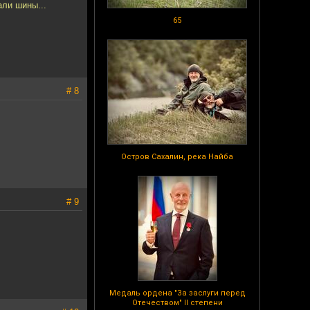
али шины...
65
# 8
Остров Сахалин, река Найба
# 9
Медаль ордена "За заслуги перед
Отечеством" II степени