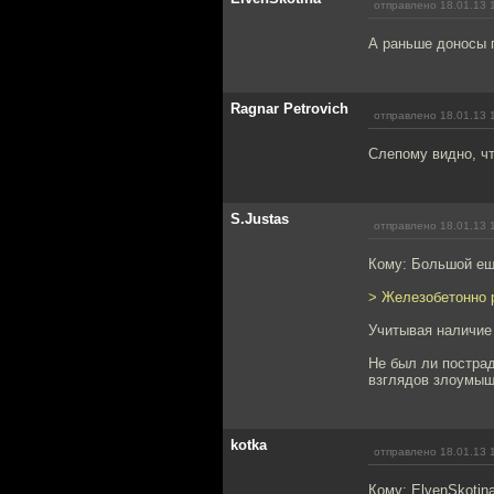
отправлено 18.01.13 
А раньше доносы 
Ragnar Petrovich
отправлено 18.01.13 
Слепому видно, ч
S.Justas
отправлено 18.01.13 
Кому: Большой ещ
> Железобетонно 
Учитывая наличие
Не был ли пострад
взглядов злоумы
kotka
отправлено 18.01.13 
Кому: ElvenSkotin