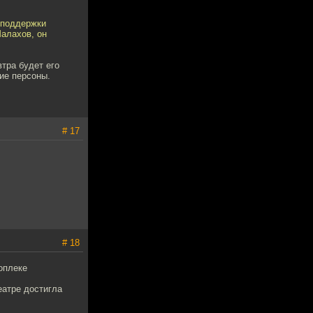
 поддержки
алахов, он
втра будет его
чие персоны.
# 17
# 18
оплеке
еатре достигла