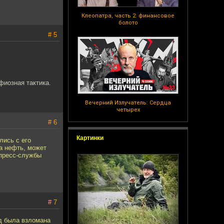
Клеопатра, часть 2: финансовое
болото
# 5
фиозная тактика.
Вечерний Излучатель: Сердца
четырех
# 6
Картинки
лись с его
за нефть, может
 пресс-службы
# 7
ад была взломана