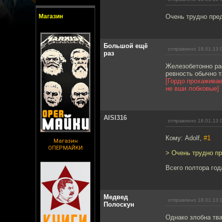
Магазин
Очень трудно пред
Большой ещё
отправлено 18.01.13 
раз
Железобетонно рас
ревность обычно т
[Гордо прохаживае
не вши лобковые]
AISI316
отправлено 18.01.13 
Кому: Adolf,
#1
Магазин
ОПЕРМАЙКИ
> Очень трудно пр
Всего полтора год
Медвед
отправлено 18.01.13 
Полоскун
Однако злобна тва