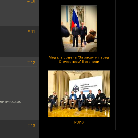
# 10
# 11
Медаль ордена "За заслуги перед
Отечеством" II степени
# 12
олитических
РВИО
# 13