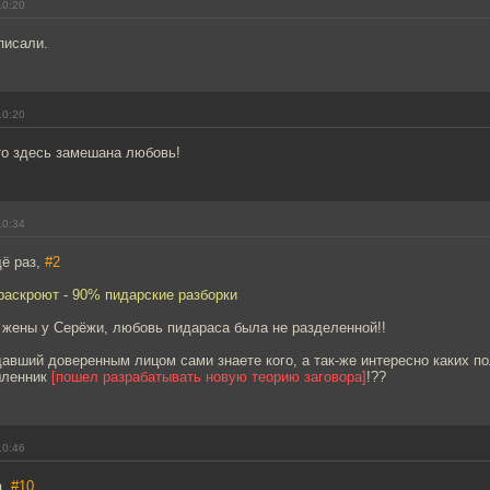
10:20
писали.
10:20
то здесь замешана любовь!
10:34
ё раз,
#2
раскроют - 90% пидарские разборки
 жены у Серёжи, любовь пидараса была не разделенной!!
авший доверенным лицом сами знаете кого, а так-же интересно каких п
шленник
[пошел разрабатывать новую теорию заговора]
!??
10:46
a,
#10