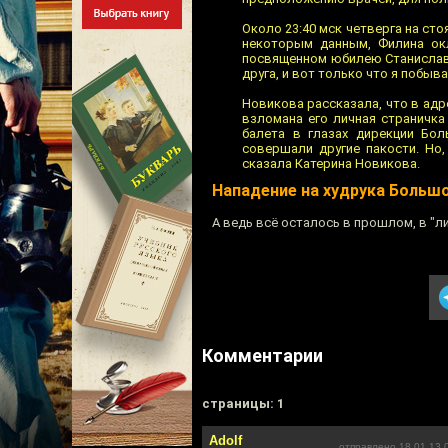
Около 23:40 мск четверга на сто
некоторым данным, Филина окл
посвященном юбилею Станиславс
друга, и вот только что я побыва
Новикова рассказала, что в адр
взломана его личная страничк
балета в глазах дирекции Бо
совершали другие пакости. Но,
сказала Катерина Новикова.
Нападение на худрука Больш
А ведь всё осталось в прошлом, в "л
Комментарии
cтраницы: 1
Adolf
отправлено 18.01.13 