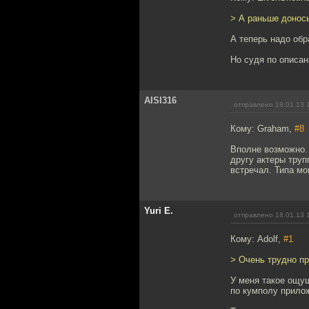
> А раньше донос
А теперь надо обр
Но судя по описа
AISI316
отправлено 18.01.13 
Кому: Graham,
#8
Вполне возможно. 
другу актеры труп
встречал. Типа мог
Yuri E.
отправлено 18.01.13 
Кому: Adolf,
#1
> Очень трудно пр
У меня такое ощущ
по кумполу прилож