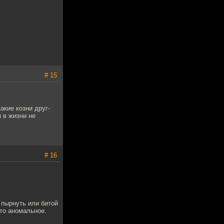
# 15
акие козни друг-
 в жизни не
# 16
 пырнуть или битой
 то аномальное.