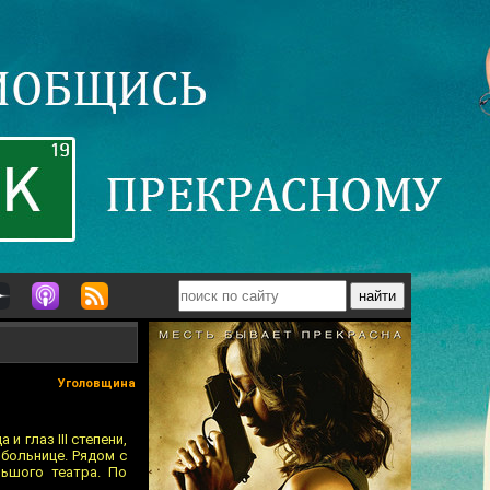
Уголовщина
 глаз III степени,
больнице. Рядом с
ьшого театра. По