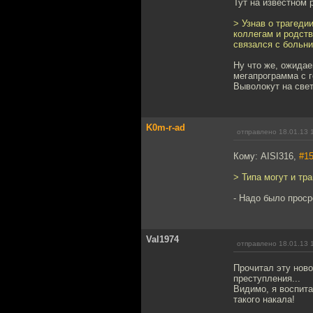
Тут на известном 
> Узнав о трагеди
коллегам и родст
связался с больни
Ну что же, ожидае
мегапрограмма с г
Выволокут на свет
K0m-r-ad
отправлено 18.01.13 
Кому: AISI316,
#1
> Типа могут и тра
- Надо было прос
Val1974
отправлено 18.01.13 
Прочитал эту нов
преступления...
Видимо, я воспита
такого накала!