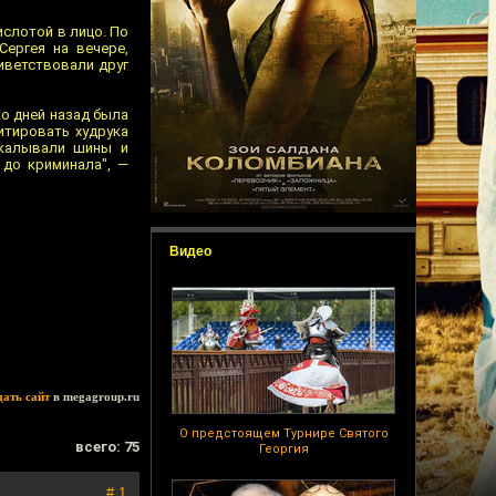
ислотой в лицо. По
Сергея на вечере,
иветствовали друг
ко дней назад была
итировать худрука
окалывали шины и
 до криминала", —
Видео
дать сайт
в megagroup.ru
О предстоящем Турнире Святого
всего: 75
Георгия
# 1