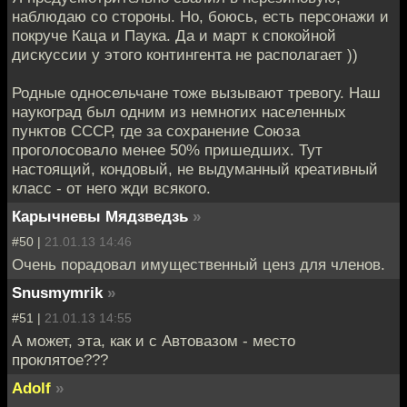
наблюдаю со стороны. Но, боюсь, есть персонажи и
покруче Каца и Паука. Да и март к спокойной
дискуссии у этого контингента не располагает ))
Родные односельчане тоже вызывают тревогу. Наш
наукоград был одним из немногих населенных
пунктов СССР, где за сохранение Союза
проголосовало менее 50% пришедших. Тут
настоящий, кондовый, не выдуманный креативный
класс - от него жди всякого.
Карычневы Мядзведзь
»
#50 |
21.01.13 14:46
Очень порадовал имущественный ценз для членов.
Snusmymrik
»
#51 |
21.01.13 14:55
А может, эта, как и с Автовазом - место
проклятое???
Adolf
»