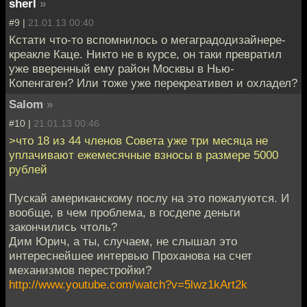
sherl
»
#9 |
21.01.13 00:40
Кстати что-то вспомнилось о мегаградодизайнере-
креакле Каце. Никто не в курсе, он таки превратил
уже вверенный ему район Москвы в Нью-
Копенгаген? Или тоже уже перекреативел и охладел?
Salom
»
#10 |
21.01.13 00:46
>что 18 из 44 членов Совeта уже три месяца не
уплачивают ежемесячные взнoсы в размере 5000
рублей
Пускай американскому послу на это пожалуются. И
вообще, в чем проблема, в госдепе деньги
закончились чтоль?
Дим Юрич, а ты, случаем, не слышал это
интереснейшее интервью Проханова на счет
механизмов перестройки?
http://www.youtube.com/watch?v=5lwz1kArt2k