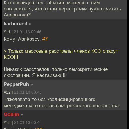
Как очевидец тех событий, можешь с ним
согласиться, что отцом перестройки нужно считать
Андропова?
karborund
»
#11 |
21.01.13 00:46
Кому: Abrikosov,
#7
> Только массовые расстрелы членов КСО спасут
КСО!!!
Никаких расстрелов, только демократические
люстрации. Я настаиваю!!!
PepperPuh
»
#12 |
21.01.13 00:46
Тяжеловато-то без квалифицированного
менеджерского состава американского посольства.
Goblin
»
#13 |
21.01.13 00:48