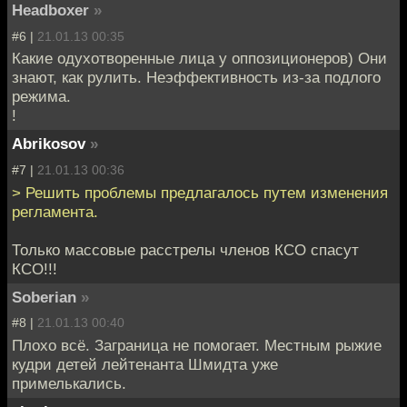
Headboxer
»
#6 |
21.01.13 00:35
Какие одухотворенные лица у оппозиционеров) Они
знают, как рулить. Неэффективность из-за подлого
режима.
!
Abrikosov
»
#7 |
21.01.13 00:36
> Решить проблемы предлагалось путeм изменения
регламента.
Только массовые расстрелы членов КСО спасут
КСО!!!
Soberian
»
#8 |
21.01.13 00:40
Плохо всё. Заграница не помогает. Местным рыжие
кудри детей лейтенанта Шмидта уже
примелькались.