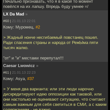
Печально признавать, что я в какой то момент
повёлся на их лапшу. Впредь буду умнее =/
LX Da Mad
»
#60 |
21.01.13 22:01
Кому: Муромец,
#2
> Жадный нонче несгибаемый повстанец пошел.
Ради спасения страны и народа от РежЫма пяти
тысяч жалко.
"от" и "и" местами перепутал!!!
Caesar Lwowicz
»
#61 |
21.01.13 22:23
Кому: Asya,
#37
> У меня два варианта: или эти люди нарочно
дискредитируют идею оппозиции как таковой, или
они настолько не оценивают ситуацию, что считают
самым важным для себя светиться в СМИ, а с каким
содержанием - не важно.