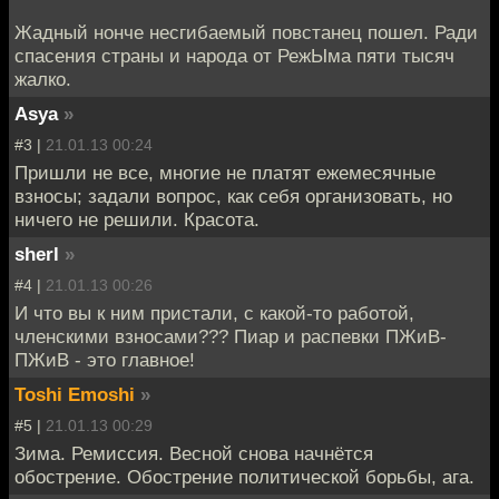
Жадный нонче несгибаемый повстанец пошел. Ради
спасения страны и народа от РежЫма пяти тысяч
жалко.
Asya
»
#3 |
21.01.13 00:24
Пришли не все, многие не платят ежемесячные
взносы; задали вопрос, как себя организовать, но
ничего не решили. Красота.
sherl
»
#4 |
21.01.13 00:26
И что вы к ним пристали, с какой-то работой,
членскими взносами??? Пиар и распевки ПЖиВ-
ПЖиВ - это главное!
Toshi Emoshi
»
#5 |
21.01.13 00:29
Зима. Ремиссия. Весной снова начнётся
обострение. Обострение политической борьбы, ага.