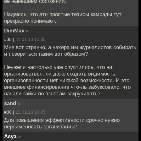
её нынешнем состоянии.
Надеюсь, что эти простые тезисы камрады тут
прекрасно понимают.
DimMax
»
#35 |
21.01.13 10:05
Мне вот странно, а нахера им журналистов собирать
и позориться таким вот образом?
Неужели настолько уже опустились, что ни
организоваться, ни даже создать видимость
организованности нет никакой возможности. И это,
внешнее финансирование что-ль забуксовало, что
начали гайки по взносам закручивать?
sand
»
#36 |
21.01.13 10:05
Для повышения эффективности срочно нужно
переименовать организацию!
Asya
»