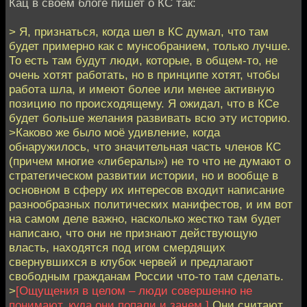
Кац в своем блоге пишет о КС так:
> Я, признаться, когда шел в КС думал, что там
будет примерно как с мунсобранием, только лучше.
То есть там будут люди, которые, в общем-то, не
очень хотят работать, но в принципе хотят, чтобы
работа шла, и имеют более или менее активную
позицию по происходящему. Я ожидал, что в КСе
будет больше желания развивать всю эту историю.
>Каково же было моё удивление, когда
обнаружилось, что значительная часть членов КС
(причем многие «либералы») не то что не думают о
стратегическом развитии истории, но и вообще в
основном в сферу их интересов входит написание
разнообразных политических манифестов, и им вот
на самом деле важно, насколько жестко там будет
написано, что они не признают действующую
власть, находятся под игом смердящих
свернувшихся в клубок червей и предлагают
свободным гражданам России что-то там сделать.
>
[Ощущения в целом – люди совершенно не
понимают, куда они попали и зачем.]
Они считают,