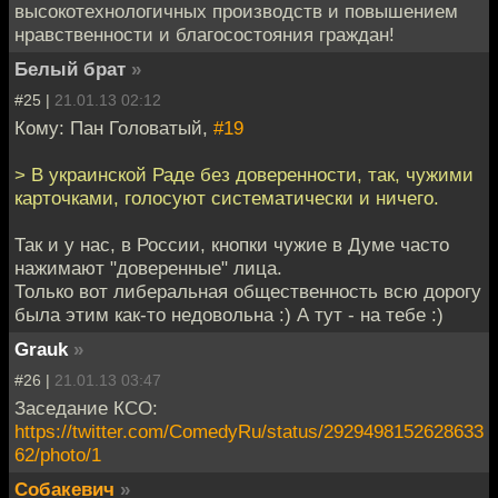
высокотехнологичных производств и повышением
нравственности и благосостояния граждан!
Белый брат
»
#25 |
21.01.13 02:12
Кому: Пан Головатый,
#19
> В украинской Раде без доверенности, так, чужими
карточками, голосуют систематически и ничего.
Так и у нас, в России, кнопки чужие в Думе часто
нажимают "доверенные" лица.
Только вот либеральная общественность всю дорогу
была этим как-то недовольна :) А тут - на тебе :)
Grauk
»
#26 |
21.01.13 03:47
Заседание КСО:
https://twitter.com/ComedyRu/status/2929498152628633
62/photo/1
Собакевич
»