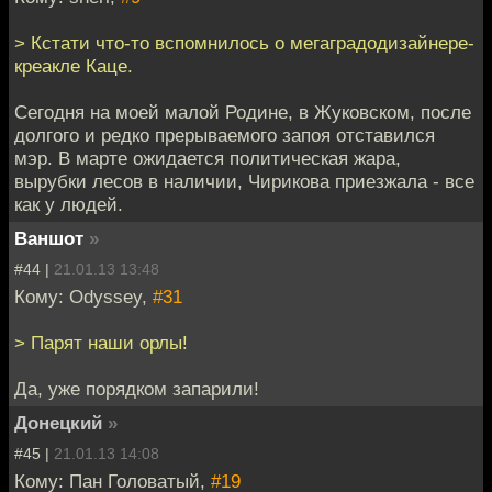
> Кстати что-то вспомнилось о мегаградодизайнере-
креакле Каце.
Сегодня на моей малой Родине, в Жуковском, после
долгого и редко прерываемого запоя отставился
мэр. В марте ожидается политическая жара,
вырубки лесов в наличии, Чирикова приезжала - все
как у людей.
Ваншот
»
#44 |
21.01.13 13:48
Кому: Odyssey,
#31
> Парят наши орлы!
Да, уже порядком запарили!
Донецкий
»
#45 |
21.01.13 14:08
Кому: Пан Головатый,
#19