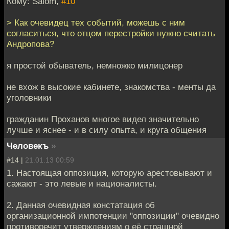
Кому: Salom,
#10
> Как очевидец тех событий, можешь с ним
согласиться, что отцом перестройки нужно считать
Андропова?
я простой обыватель, немножко милицонер
не вхож в высокие кабинете, знакомства - менты да
уголовники
гражданин Проханов многое видел значительно
лучше и яснее - и в силу опыта, и круга общения
Человекъ
»
#14 |
21.01.13 00:59
1. Настоящая оппозиция, которую арестовывают и
сажают - это левые и националисты.
2. Данная очевидная констатация об
организационной импотенции "оппозиции" очевидно
противоречит утверждениям о её страшной