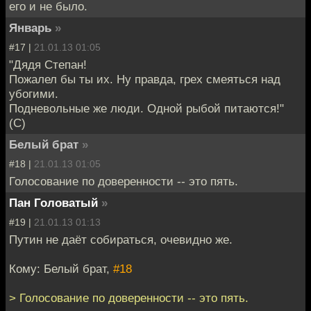
его и не было.
Январь
»
#17 |
21.01.13 01:05
"Дядя Степан!
Пожалел бы ты их. Ну правда, грех смеяться над
убогими.
Подневольные же люди. Одной рыбой питаются!"
(С)
Белый брат
»
#18 |
21.01.13 01:05
Голосование по доверенности -- это пять.
Пан Головатый
»
#19 |
21.01.13 01:13
Путин не даёт собираться, очевидно же.
Кому: Белый брат,
#18
> Голосование по доверенности -- это пять.