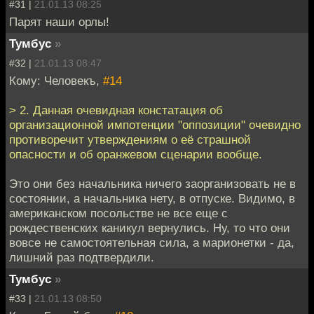
#31 |
21.01.13 08:25
Парят наши орлы!
Тумбус
»
#32 |
21.01.13 08:47
Кому: Человекъ,
#14
> 2. Данная очевидная констатация об
организационной импотенции "оппозиции" очевидно
противоречит утверждениям о её страшной
опасности и об оранжевом сценарии вообще.
Это они без начальника ничего заорганизовать не в
состоянии, а начальника нету, в отпуске. Видимо, в
американском посольстве не все еще с
рождественских каникул вернулись. Ну, то что они
вовсе не самостоятельная сила, а марионетки - да,
лишний раз подтвердили.
Тумбус
»
#33 |
21.01.13 08:50