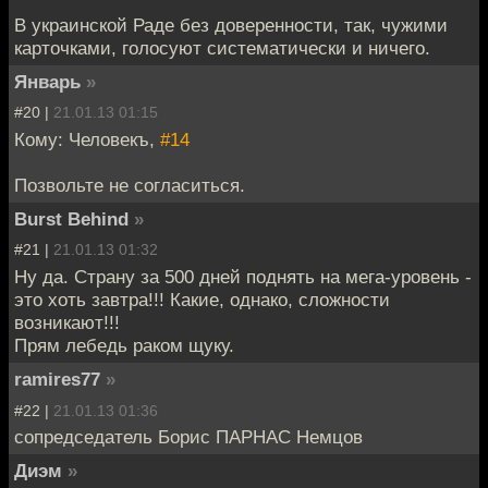
В украинской Раде без доверенности, так, чужими
карточками, голосуют систематически и ничего.
Январь
»
#20 |
21.01.13 01:15
Кому: Человекъ,
#14
Позвольте не согласиться.
Burst Behind
»
#21 |
21.01.13 01:32
Ну да. Страну за 500 дней поднять на мега-уровень -
это хоть завтра!!! Какие, однако, сложности
возникают!!!
Прям лебедь раком щуку.
ramires77
»
#22 |
21.01.13 01:36
сопредседатель Борис ПАРНАС Немцов
Диэм
»