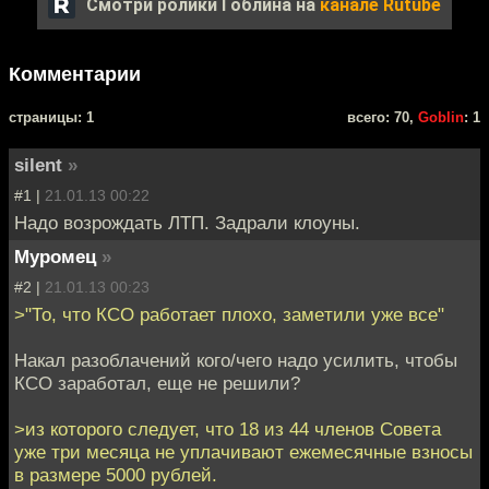
Смотри ролики Гоблина на
канале Rutube
Комментарии
cтраницы: 1
всего: 70,
Goblin
: 1
silent
»
#1 |
21.01.13 00:22
Надо возрождать ЛТП. Задрали клоуны.
Муромец
»
#2 |
21.01.13 00:23
>"То, что КСО работает плохо, замeтили уже все"
Накал разоблачений кого/чего надо усилить, чтобы
КСО заработал, еще не решили?
>из которого следует, что 18 из 44 членов Совeта
уже три месяца не уплачивают ежемесячные взнoсы
в размере 5000 рублей.