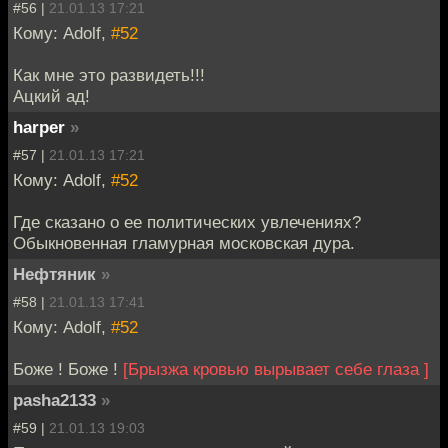
#56 |
21.01.13 17:21
Кому: Adolf,
#52
Как мне это развидеть!!!
Ацкий ад!
harper
»
#57 |
21.01.13 17:21
Кому: Adolf,
#52
Где сказано о ее политических увлечениях?
Обыкновенная гламурная московская дура.
Нефтяник
»
#58 |
21.01.13 17:41
Кому: Adolf,
#52
Боже ! Боже !
[Брызжа кровью вырывает себе глаза ]
pasha2133
»
#59 |
21.01.13 19:03