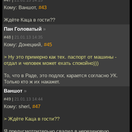
#47 |
21.01.13 14:15
Кому: Ваншот,
#43
Ждёте Каца в гости??
Пан Головатый
»
#48 |
21.01.13 14:35
Кому: Донецкий,
#45
> Ну это примерно как тех. паспорт от машины -
отдал и человек может ехать спокойно)))
То, что в Раде, это подлог, карается согласно УК.
Только кто ж их накажет.
Ваншот
»
#49 |
21.01.13 14:44
Кому: sherl,
#47
> Ждёте Каца в гости??
Я предусмотрительно свалил в нерезиновую,