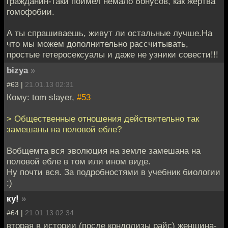
гражданин-таки поимел немало бонусов, как жертва
гомофобии.
А ты спрашиваешь, живут ли остальные лучше.На
что мы можем дополнительно рассчитывать,
простые гетеросексуалы и даже не узники совести!!!
bizya
»
#63 |
21.01.13 02:31
Кому: tom slayer,
#53
> Общественные отношения действительно так
замешаны на половой ебле?
Вобщемта вся эволюция на земле замешана на
половой ебле в том или ином виде.
Ну почти вся. За подробностями в учебник биологии
:)
ку!
»
#64 |
21.01.13 02:34
вторая в истории (после кондолизы райс) женщина-