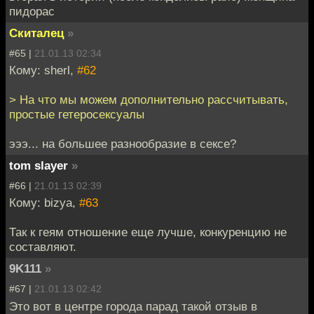
пидорас
Скиталец
»
#65 |
21.01.13 02:34
Кому: sherl,
#62
> На что мы можем дополнительно рассчитывать,
простые гетеросексуалы
эээ... на большее разнообразие в сексе?
tom slayer
»
#66 |
21.01.13 02:39
Кому: bizya,
#63
Так к геям отношение еще лучше, конкуренцию не
составляют.
9K111
»
#67 |
21.01.13 02:42
Это вот в центре города парад такой отзыв в