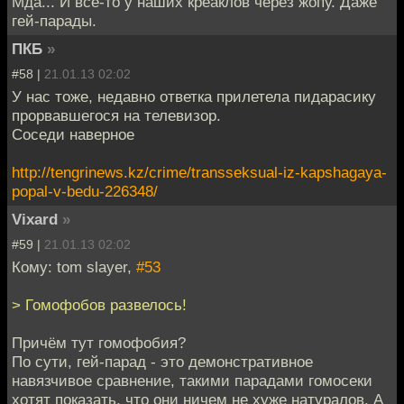
Мда... И все-то у наших креаклов через жопу. Даже
гей-парады.
ПКБ
»
#58 |
21.01.13 02:02
У нас тоже, недавно ответка прилетела пидарасику
прорвавшегося на телевизор.
Соседи наверное
http://tengrinews.kz/crime/transseksual-iz-kapshagaya-
popal-v-bedu-226348/
Vixard
»
#59 |
21.01.13 02:02
Кому: tom slayer,
#53
> Гомофобов развелось!
Причём тут гомофобия?
По сути, гей-парад - это демонстративное
навязчивое сравнение, такими парадами гомосеки
хотят показать, что они ничем не хуже натуралов. А