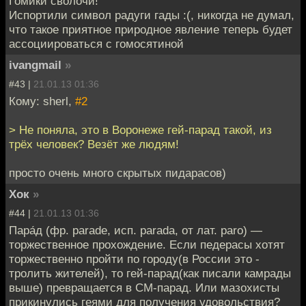
Гомики сволочи!
Испортили символ радуги гады :(, никогда не думал,
что такое приятное природное явление теперь будет
ассоциироваться с гомосятиной
ivangmail
»
#43 |
21.01.13 01:36
Кому: sherl,
#2
> Не поняла, это в Воронеже гей-парад такой, из
трёх человек? Везёт же людям!
просто очень много скрытых пидарасов)
Хок
»
#44 |
21.01.13 01:36
Пара́д (фр. parade, исп. parada, от лат. paro) —
торжественное прохождение. Если педерасы хотят
торжественно пройти по городу(в России это -
тролить жителей), то гей-парад(как писали камрады
выше) превращается в СМ-парад. Или мазохисты
прикинулись геями для получения удовольствия?