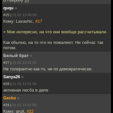
ququ
»
#25 |
21.01.13 00:59
Кому: Lavashic,
#17
> Мне интересно, на что они вообще рассчитывали.
Как обычно, на то что их пожалеют. Ни сейчас так
потом.
Белый брат
»
#27 |
21.01.13 01:01
Не толерантно как-то, не по демократически.
Sanya26
»
#28 |
21.01.13 01:04
активная лесба в деле
Gecko
»
#29 |
21.01.13 01:05
Кому: gruit,
#22