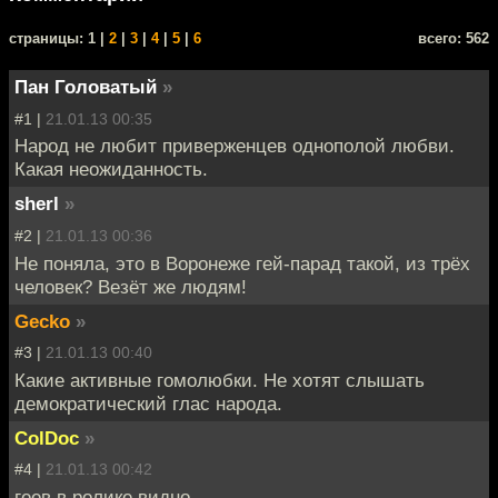
cтраницы: 1 |
2
|
3
|
4
|
5
|
6
всего: 562
Пан Головатый
»
#1 |
21.01.13 00:35
Народ не любит приверженцев однополой любви.
Какая неожиданность.
sherl
»
#2 |
21.01.13 00:36
Не поняла, это в Воронеже гей-парад такой, из трёх
человек? Везёт же людям!
Gecko
»
#3 |
21.01.13 00:40
Какие активные гомолюбки. Не хотят слышать
демократический глас народа.
ColDoc
»
#4 |
21.01.13 00:42
геев в ролике видно.