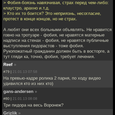
> Фобия-боязнь навязчивая, страх перед чем-либо:
клаустро, арахно и.т.д.
> Кто их то боится? Это неприязнь, несогласие,
протест в конце концов, но не страх.
А любят они всех больными объявлять. Не нравится
говно на тротуаре - фобия, не нравятся матерные
надписи на стенах - фобия, не нравятся публичные
выступления пидорастов - тоже фобия.
Рукопожатный гражданин должен быть в восторге, а
тут гляди ка, точно, фобия, требует лечения.
Reef
»
#79 |
21.01.13 07:58
На превью-кадре ролика 2 парня, по ходу видео
удивился кто из них кто)
gans-andersen
»
#80 |
21.01.13 08:08
Три пидора на весь Воронеж?
Grizlik
»