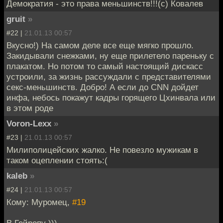
Демократия - это права меньшинств!!!(с) Ковалев
gruit
»
#22 |
21.01.13 00:57
Вкусно!) На самом деле все еще мягко прошло.
Закидывали снежками, ну еще прилетело пареньку с
плакатом. Но потом то самый настоящий дискасс
устроили, за жизнь рассуждали с представителями
секс-меньшинств. Добро! А если до CNN дойдет
инфа, небось покажут кадры горящего Цхинвала или
в этом роде
Voron-Lexx
»
#23 |
21.01.13 00:57
Милиполицейских жалко. Не повезло мужикам в
таком оцеплении стоять:(
kaleb
»
#24 |
21.01.13 00:57
Кому: Муромец,
#19
В Гейропу )))