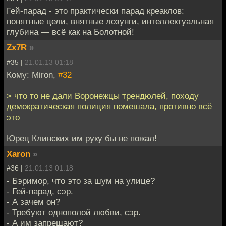
Гей-парад - это практически парад креаклов:
понятные цели, внятные лозунги, интеллектуальная
глубина — всё как на Болотной!
Zx7R
»
#35 |
21.01.13 01:18
Кому: Miron,
#32
> что то не дали Воронежцы трендюлей, походу
демократическая полиция помешала, противно всё
это
Юрец Клинских им руку бы не пожал!
Xaron
»
#36 |
21.01.13 01:18
- Бэримор, что это за шум на улице?
- Гей-парад, сэр.
- А зачем он?
- Требуют однополой любви, сэр.
- А им запрещают?