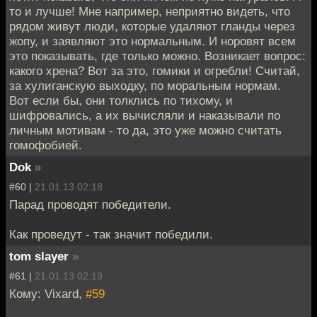
то и лучше! Мне например, неприятно видеть, что
рядом живут люди, которые удаляют гланды через
жопу, и заявляют это нормальным. И норовят всем
это показывать, где только можно. Возникает вопрос:
какого хрена? Вот за это, гомики и огребли! Считай,
за хулиганскую выходку, по моральным нормам.
Вот если бы, они толклись по тихому, и
шифровались, а их вычисляли и наказывали по
личным мотивам - то да, это уже можно считать
гомофобией.
Dok
»
#60 |
21.01.13 02:18
Парад проводят победители.
Как проведут - так значит победили.
tom slayer
»
#61 |
21.01.13 02:19
Кому: Vixard,
#59