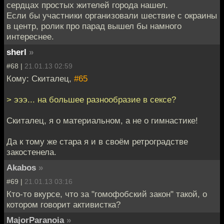
сердцах простых жителей города нашел.
Если бы участники организовали шествие с окраины
в центр, ролик про парад вышел бы намного
интереснее.
sherl
»
#68 |
21.01.13 02:59
Кому: Скиталец,
#65
> эээ... на большее разнообразие в сексе?
Скиталец, я о материальном, а не о гимнастике!
Да к тому же стара я и в своём ретроградстве
закостенела.
Akabos
»
#69 |
21.01.13 03:16
Кто-то вкурсе, что за "гомофобский закон" такой, о
котором говорит активистка?
MajorParanoia
»