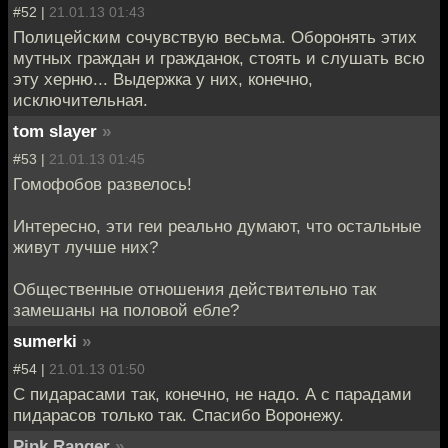
#52 |
21.01.13 01:43
Полицейским сочувствую весьма. Оборонять этих
мутных граждан и гражданок, стоять и слушать всю
эту херню... Выдержка у них, конечно,
исключительная.
tom slayer
»
#53 |
21.01.13 01:45
Гомофобов развелось!
Интересно, эти геи реально думают, что остальные
живут лучше них?
Общественные отношения действительно так
замешаны на половой ебле?
sumerki
»
#54 |
21.01.13 01:50
С пидарасами так, конечно, не надо. А с парадами
пидарасов только так. Спасибо Воронежу.
Pink Ranger
»