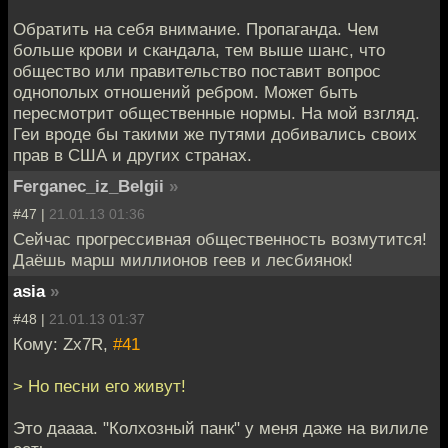
Обратить на себя внимание. Пропаганда. Чем
больше крови и скандала, тем выше шанс, что
общество или правительство поставит вопрос
однополых отношений ребром. Может быть
пересмотрит общественные нормы. На мой взгляд.
Геи вроде бы такими же путями добивались своих
прав в США и других странах.
Ferganec_iz_Belgii
»
#47 |
21.01.13 01:36
Сейчас прогрессивная общественность возмутится!
Даёшь марш миллионов геев и лесбиянок!
asia
»
#48 |
21.01.13 01:37
Кому: Zx7R,
#41
> Но песни его живут!
Это даааа. "Колхозный панк" у меня даже на вилиле