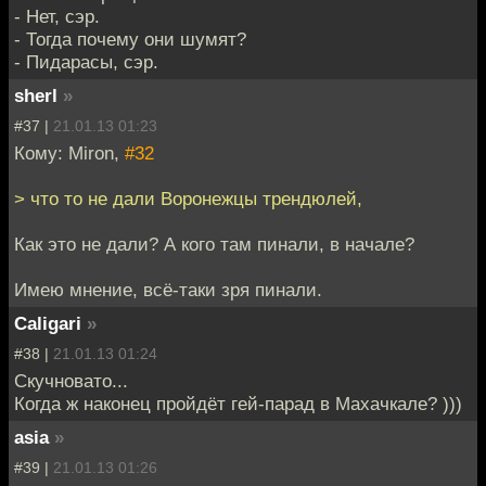
- Нет, сэр.
- Тогда почему они шумят?
- Пидарасы, сэр.
sherl
»
#37 |
21.01.13 01:23
Кому: Miron,
#32
> что то не дали Воронежцы трендюлей,
Как это не дали? А кого там пинали, в начале?
Имею мнение, всё-таки зря пинали.
Caligari
»
#38 |
21.01.13 01:24
Скучновато...
Когда ж наконец пройдёт гей-парад в Махачкале? )))
asia
»
#39 |
21.01.13 01:26