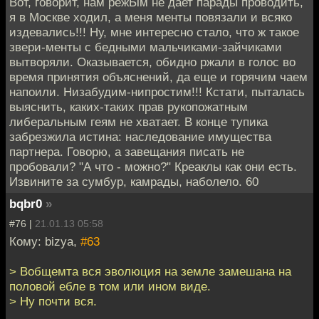
Вот, говорит, нам режЫм не дает парады проводить,
я в Москве ходил, а меня менты повязали и всяко
издевались!!! Ну, мне интересно стало, что ж такое
звери-менты с бедными мальчиками-зайчиками
вытворяли. Оказывается, обидно ржали в голос во
время принятия объяснений, да еще и горячим чаем
напоили. Низабудим-нипростим!!! Кстати, пыталась
выяснить, каких-таких прав рукопожатным
либеральным геям не хватает. В конце тупика
забрезжила истина: наследование имущества
партнера. Говорю, а завещания писать не
пробовали? "А что - можно?" Креаклы как они есть.
Извините за сумбур, камрады, наболело. 60
bqbr0
»
#76 |
21.01.13 05:58
Кому: bizya,
#63
> Вобщемта вся эволюция на земле замешана на
половой ебле в том или ином виде.
> Ну почти вся.