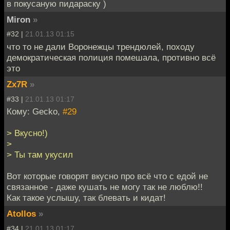
в покусаную пидараску )
Miron
»
#32 |
21.01.13 01:15
что то не дали Воронежцы трендюлей, походу
демократическая полиция помешала, противно всё
это
Zx7R
»
#33 |
21.01.13 01:17
Кому: Gecko,
#29
> Вкусно!)
>
> Ты там укусил
Вот которые говорят вкусно про всё что с едой не
связанное - даже кушать не могу так не люблю!!
Как такое услышу, так блевать и кидат!
Atollos
»
#34 |
21.01.13 01:17