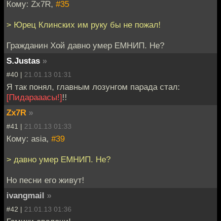
Кому: Zx7R,
#35
> Юрец Клинских им руку бы не пожал!
Гражданин Хой давно умер ЕМНИП. Не?
S.Justas
»
#40 |
21.01.13 01:31
Я так понял, главным лозунгом парада стал:
[Пидарааасы!]
!!
Zx7R
»
#41 |
21.01.13 01:33
Кому: asia,
#39
> давно умер ЕМНИП. Не?
Но песни его живут!
ivangmail
»
#42 |
21.01.13 01:36