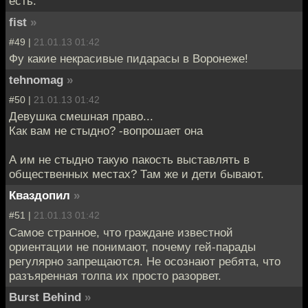
есть.
fist
»
#49 |
21.01.13 01:42
Фу какие некрасивые пидарасы в Воронеже!
tehnomag
»
#50 |
21.01.13 01:42
Девушка смешная право...
Как вам не стыдно? -вопрошает она
А им не стыдно такую пакость выставлять в
общественных местах? Там же и дети бывают.
Кваздопил
»
#51 |
21.01.13 01:42
Самое странное, что граждане известной
ориентации не понимают, почему гей-парады
регулярно запрещаются. Не осознают ребята, что
разъяренная толпа их просто разорвет.
Burst Behind
»