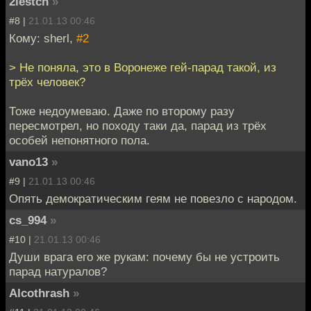
2lestch
»
#8 |
21.01.13 00:46
Кому: sherl,
#2
> Не поняла, это в Воронеже гей-парад такой, из
трёх человек?
Тоже недоумеваю. Даже по второму разу
пересмотрел, но походу таки да, парад из трёх
особей непонятного пола.
vano13
»
#9 |
21.01.13 00:46
Опять демократическим геям не повезло с народом.
cs_994
»
#10 |
21.01.13 00:46
Души врага его же рукам: почему бы не устроить
парад натуралов?
Alcothrash
»