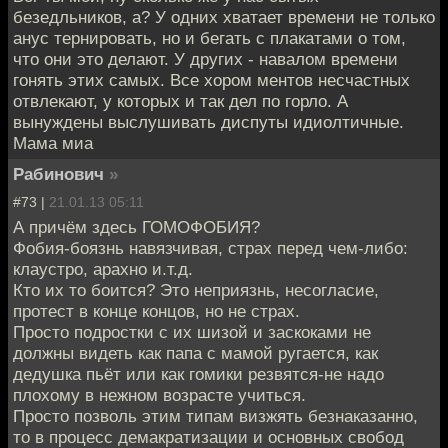
безедльников, а? У одних хватает времени не только
анус тернировать, но и бегать с плакатами о том,
что они это делают. У других - навалом времени
гонять этих самых. Все хором ментов несчастных
отвлекают, у которых и так дел по горло. А
вынуждены выслушивать диспуты идиолтичные.
Мама миа
Рабинович
»
#73 |
21.01.13 05:11
А причём здесь ГОМОФОБИЯ?
Фобия-боязнь навязчивая, страх перед чем-либо:
клаустро, арахно и.т.д.
Кто их то боится? Это неприязнь, несогласие,
протест в конце концов, но не страх.
Просто подростки с их шизой и заскоками не
должны видеть как папа с мамой ругается, как
дедушка пьёт или как гомики резвятся-не надо
плохому в нежном возрасте учиться.
Просто позволь этим типам визжять безнаказанно,
то в процесс демакратизации и основных свобод