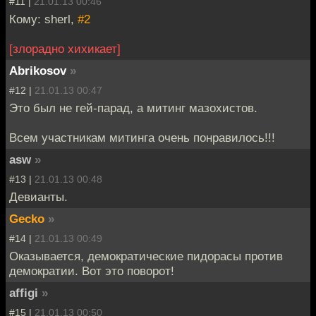
#11 |
21.01.13 00:46
Кому: sherl,
#2
[злорадно хихикает]
Abrikosov
»
#12 |
21.01.13 00:47
Это был не гей-парад, а митинг мазохистов.
Всем участникам митинга очень понравилось!!!
asw
»
#13 |
21.01.13 00:48
Девианты.
Gecko
»
#14 |
21.01.13 00:49
Оказывается, демократические пидорасы против
демократии. Вот это поворот!
affigi
»
#15 |
21.01.13 00:50