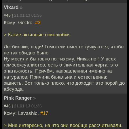
Vixard
»
#45 |
21.01.13 01:36
Кому: Gecko,
#3
> Какие активные гомолюбки.
Лесбиянки, поди! Гомосеки вместе кучкуются, чтобы
не так обидно было.
Ну месили бы говно по тихому. Никак нет! У всех
гомосексуалистов, есть отличительная черта: это
эпатажность. Причём, направленная именно на
натуралов. Причина банальна и естественна:
зависть. Вот только плохо, что доходит это порой до
абсурда.
Pink Ranger
»
#46 |
21.01.13 01:36
Кому: Lavashic,
#17
> Мне интересно, на что они вообще рассчитывали.