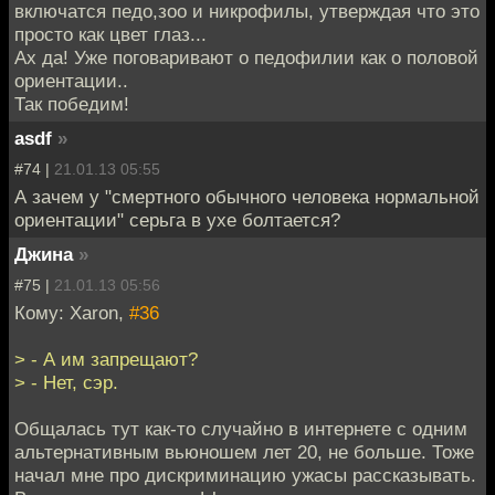
включатся педо,зоо и никрофилы, утверждая что это
просто как цвет глаз...
Ах да! Уже поговаривают о педофилии как о половой
ориентации..
Так победим!
asdf
»
#74 |
21.01.13 05:55
А зачем у "смертного обычного человека нормальной
ориентации" серьга в ухе болтается?
Джина
»
#75 |
21.01.13 05:56
Кому: Xaron,
#36
> - А им запрещают?
> - Нет, сэр.
Общалась тут как-то случайно в интернете с одним
альтернативным вьюношем лет 20, не больше. Тоже
начал мне про дискриминацию ужасы рассказывать.