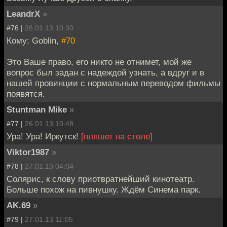
LeandrX
»
#76 |
26.01.13 10:30
Кому: Goblin,
#70
Это Ваше право, его никто не отнимет, мой же
вопрос был задан с надеждой узнать, а вдруг и в
нашей провинции с нормальным переводом фильмы
появятся.
Stuntman Mike
»
#77 |
26.01.13 10:48
Ура! Ура! Иркутск!
[пляшет на столе]
Viktor1987
»
#78 |
27.01.13 04:04
Солярис, к слову приотвратнейший кинотеатр.
Больше похож на пивнушку. Ждём Синема парк.
AK.69
»
#79 |
27.01.13 11:05