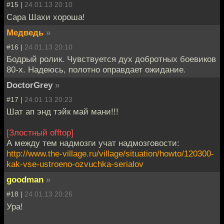
#15 |
24.01.13 20:10
Сара Шахи хороша!
Медведь
»
#16 |
24.01.13 20:10
Бодрый ролик. Чувствуется дух добротных боевиков
80-х. Надеюсь, полотно оправдает ожидание.
DoctorGrey
»
#17 |
24.01.13 20:23
Шат ап энд тэйк май мани!!!
[Злостный offtop]
А между тем надмозги учат надмозговости:
http://www.the-village.ru/village/situation/howto/120300-
kak-vse-ustroeno-ozvuchka-serialov
goodman
»
#18 |
24.01.13 20:26
Ура!