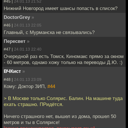
#45 |
24.01.13 21:52
Нижний Новгород имеет шансы попасть в список?
DoctorGrey
»
#46 |
24.01.13 22:05
Главный, с Мурманска не связывались?
Пересвет
»
#47 |
24.01.13 22:40
Очередной раз есть Томск, Киномакс прямо за окном
- 60 метров, однако хожу только на переводы Д.Ю. :)
ВЧКист
»
#48 |
24.01.13 23:09
Кому: Доктор ЗИП,
#44
> В Москве только Солярис. Балин. На машине туда
ехать страшно. ПРидётся.
Ничего страшного нет, вышел из дома, прошел 50
метров и ты в Солярисе!