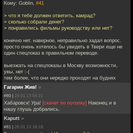
Кому: Goblin,
#41
> что я тебе должен ответить, камрад?
> сколько собрали денег?
> понравились фильмы руководству или нет?
конечно нет. наверное, неправильно задал вопрос.
просто очень хотелось бы увидеть в Твери еще не
один спецпоказ в правильном переводе.
выезжать на спецпоказы в Москву возможности,
увы, нет :-(
тем более, что они нередко проходят на буднях
Гагарин Жив!
»
#80 |
28.01.13 04:21
Хабаровск! Ура!
[скачет по потолку]
Наконец и в
нашу глушь добрались.
Kaputt
»
#81 |
28.01.13 18:18