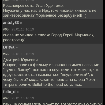
Красноярск есть, Улан-Удэ тоже.
Неужели у нас нас в Иркутске никакая киносеть не
заинтересована? Форменное безарбузие!!! :(
antoly83
»
#65 |
25.01.13 10:19
снова не увидел в списке Город Герой Мурманск,
расстроен((
Britva
»
#66 |
25.01.13 10:19
Дмитрий Юрьевич.
Вопрос, ролик к фильму изначально имел название
"пуля в башку", все как то опустили тот момент, что
вдруг фильм стал называться "неудержимый", к
чему бы это? мода какая то пошла на слова ? хотя
титры в ролике Bullet to the head остались.
felix_d
»
#67 |
25.01.13 10:19
раньше сомневался- может по возрасту физкультуру