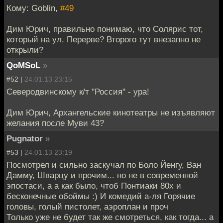
Кому: Goblin,
#49
Дим Юрич, правильно понимаю, что Солярис тот,
который на ул. Перерве? Второго тут внезапно не
открыли?
QoMSoL
»
#52 |
24.01.13 23:15
Северодвинскому к/т "Россия" - ура!
Дим Юрич, Архангельские кинотеатры не изъявляют
желания после Муви 43?
Pugnator
»
#53 |
24.01.13 23:19
Посмотрел и сильно заскучал по Боло Йенгу, Ван
Дамму, Шварцу и прочим... но не в современной
эпостаси, а а как было, чтоб Понтиаки 80х и
бесконечные обоймы :) И комедий а-ля Горячие
головы, голый пистолет, аэроплан и проч
Только уже не будет так же смотреться, как тогда... а