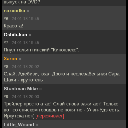
выпуск на DVD?
naxxodka
»
#6 |
24.01.13 19:45
Красота!
Oshib-kun
»
#7 |
24.01.13 19:45
Пнул тольяттинский "Киноплекс".
Xaron
»
#8 |
24.01.13 20:02
Слай, Адебизи, кхал Дрого и неслезабельная Сара
Шахи - крутотень
Stuntman Mike
»
#9 |
24.01.13 20:03
Трейлер просто атас! Слай снова зажигает! Только
вот со списком городов не понятно - Улан-Удэ есть,
Иркутска нет(
[переживает]
Little_Wound
»