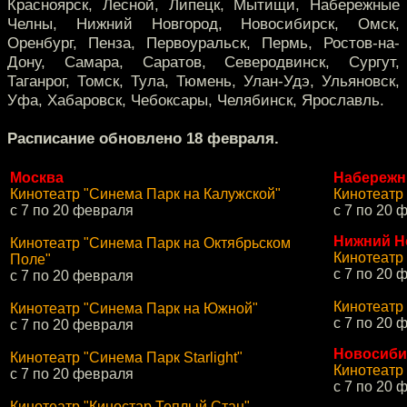
Красноярск, Лесной, Липецк, Мытищи, Набережные
Челны, Нижний Новгород, Новосибирск, Омск,
Оренбург, Пенза, Первоуральск, Пермь, Ростов-на-
Дону, Самара, Саратов, Северодвинск, Cургут,
Таганрог, Томск, Тула, Тюмень, Улан-Удэ, Ульяновск,
Уфа, Хабаровск, Чебоксары, Челябинск, Ярославль.
Расписание обновлено 18 февраля.
Москва
Набережн
Кинотеатр "Синема Парк на Калужской"
Кинотеатр
с 7 по 20 февраля
с 7 по 20 
Нижний Н
Кинотеатр "Синема Парк на Октябрьском
Кинотеатр
Поле"
с 7 по 20 
с 7 по 20 февраля
Кинотеатр
Кинотеатр "Синема Парк на Южной"
с 7 по 20 
с 7 по 20 февраля
Новосиби
Кинотеатр "Синема Парк Starlight"
Кинотеатр
с 7 по 20 февраля
с 7 по 20 
Кинотеатр "Киностар Теплый Стан"