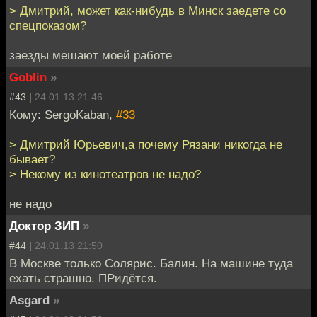
> Дмитрий, может как-нибудь в Минск заедете со
спецпоказом?
заезды мешают моей работе
Goblin
»
#43 |
24.01.13 21:46
Кому: SergoKaban,
#33
> Дмитрий Юрьевич,а почему Рязани никогда не
бывает?
> Некому из кинотеатров не надо?
не надо
Доктор ЗИП
»
#44 |
24.01.13 21:50
В Москве только Солярис. Балин. На машине туда
ехать страшно. ПРидётся.
Asgard
»