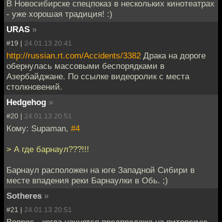
В Новосибирске спецпоказ в нескольких кинотеатрах
- уже хорошая традиция! :)
URAS
»
#19 |
24.01.13 20:41
http://russian.rt.com/Accidents/3382
Драка на дороге
обернулась массовыми беспорядками в
Азербайджане. По ссылке видеоролик с места
столкновений.
Hedgehog
»
#20 |
24.01.13 20:51
Кому: Supaman,
#4
> А где барнаул???!!!
Барнаул расположен на юге Западной Сибири в
месте впадения реки Барнаулки в Обь. ;)
Sotheres
»
#21 |
24.01.13 20:51
Вопрос - когда начнется предпродажа на питерскую