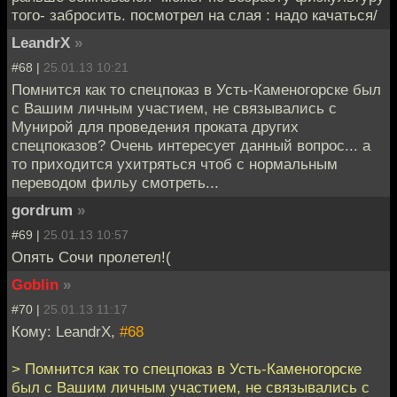
того- забросить. посмотрел на слая : надо качаться/
LeandrX
»
#68 |
25.01.13 10:21
Помнится как то спецпоказ в Усть-Каменогорске был
с Вашим личным участием, не связывались с
Мунирой для проведения проката других
спецпоказов? Очень интересует данный вопрос... а
то приходится ухитряться чтоб с нормальным
переводом фильу смотреть...
gordrum
»
#69 |
25.01.13 10:57
Опять Сочи пролетел!(
Goblin
»
#70 |
25.01.13 11:17
Кому: LeandrX,
#68
> Помнится как то спецпоказ в Усть-Каменогорске
был с Вашим личным участием, не связывались с