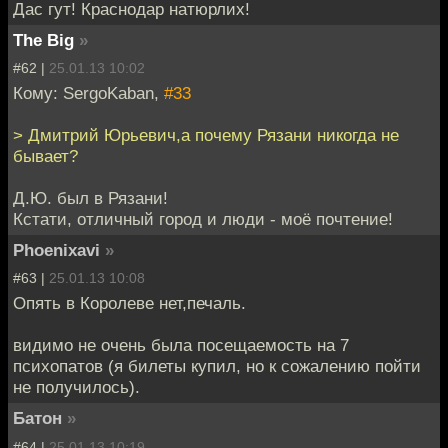
Дас гут! Краснодар натюрлих!
The Big
»
#62 |
25.01.13 10:02
Кому: SergoKaban,
#33
> Дмитрий Юрьевич,а почему Рязани никогда не
бывает?
Д.Ю. был в Рязани!
Кстати, отличный город и люди - моё почтение!
Phoenixavi
»
#63 |
25.01.13 10:08
Опять в Королеве нет,печаль.
видимо не очень была посещаемость на 7
психопатов (я билеты купил, но к сожалению пойти
не получилось).
Батон
»
#64 |
25.01.13 10:19