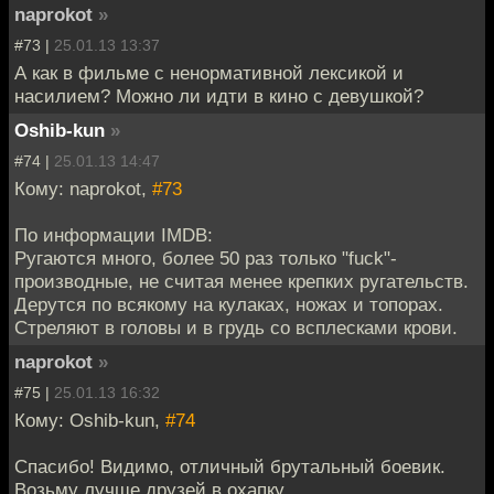
naprokot
»
#73 |
25.01.13 13:37
А как в фильме с ненормативной лексикой и
насилием? Можно ли идти в кино с девушкой?
Oshib-kun
»
#74 |
25.01.13 14:47
Кому: naprokot,
#73
По информации IMDB:
Ругаются много, более 50 раз только "fuck"-
производные, не считая менее крепких ругательств.
Дерутся по всякому на кулаках, ножах и топорах.
Стреляют в головы и в грудь со всплесками крови.
naprokot
»
#75 |
25.01.13 16:32
Кому: Oshib-kun,
#74
Спасибо! Видимо, отличный брутальный боевик.
Возьму лучше друзей в охапку.