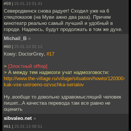
#59 |
25.01.13 01:41
Северодвинск снова радует! Сходил уже на 6
спецпоказов (на Муви ажно два раза). Причем
кинотеатр реально самый лучший и удобный в
городе. Надеюсь, будут продолжать в том же духе.
Michail_B
»
#60 |
25.01.13 02:12
Кому: DoctorGrey,
#17
>
[Злостный offtop]
> А между тем надмозги учат надмозговости:
http://www.the-village.ru/village/situation/howto/120300-
kak-vse-ustroeno-ozvuchka-serialov
Ну..вообще то довольно здравомыслящий человек
пишет...А качества перевода там все равно не
оценить
sibvaleo.net
»
#61 |
25.01.13 08:51