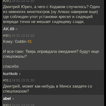
#29 |
24.01.13 21:10
Дмитрий Юрич, а чего с Кодаком случилось? Один
из немногих кинотеатров (ну Алмаз наверное еще)
где соблюден угол установки кресел и сидящий
впереди точно не мешает сидящему сзади.
AK.69
»
#30 |
24.01.13 21:10
Кому: Goblin
#1
И все-таки: Тверь оправдала ожидания? будут еще
спецпоказы?
спасибо
kurtkob
»
#31 |
24.01.13 21:10
Дмитрий, может как-нибудь в Минск заедете со
спецпоказом?
abel
»
#32 |
24.01.13 21:18