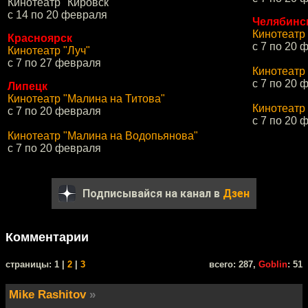
Кинотеатр "Кировск"
с 14 по 20 февраля
Челябинс
Кинотеатр
Красноярск
с 7 по 20 
Кинотеатр "Луч"
с 7 по 27 февраля
Кинотеатр
с 7 по 20 
Липецк
Кинотеатр "Малина на Титова"
Кинотеатр
с 7 по 20 февраля
с 7 по 20 
Кинотеатр "Малина на Водопьянова"
с 7 по 20 февраля
Подписывайся на канал в
Дзен
Комментарии
cтраницы: 1 |
2
|
3
всего: 287,
Goblin
: 51
Mike Rashitov
»