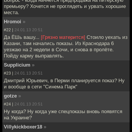
премьеру? Хочется не проглядеть и урвать хорошие
места.
Hromoi
»
#22 |
24.01.13 20:51
Да ЁШь вашу...
[Грязно матерится]
Стоило уехать из
Казани, там начались показы. Из Краснодара 6
уезжаю на 2 недели в Сочи, и снова в пролёте.
Пойду карму выправлять.
Supplicium
»
#23 |
24.01.13 20:51
Дмитрий Юрьевич, в Перми планируется показ? Ну
и вообще в сети "Синема Парк"
gotze
»
#24 |
24.01.13 20:51
Ну когда? Ну когда уже спецпоказы вновь появятся
на Украине?
Villykickboxer18
»