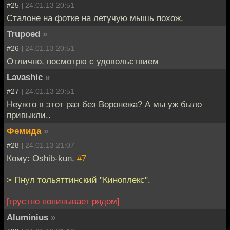
#25 |
24.01.13 20:51
Сталоне на фотке на летучую мышь похож.
Trupoed
»
#26 |
24.01.13 20:51
Отлично, посмотрю с удовольствием
Lavashic
»
#27 |
24.01.13 20:51
Неужто в этот раз без Воронежа? А мы уж было
привыкли..
Фемида
»
#28 |
24.01.13 21:07
Кому: Oshib-kun,
#7
> Пнул тольяттинский "Киноплекс".
[грустно попинывает рядом]
Aluminius
»