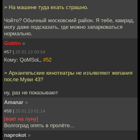
> На машине туда ехать страшно.
Чойто? Обычный московский район. Я тебе, камрад,
могу даже подсказать, где можно запарковаться
нормально.
Goblin
»
#57 |
25.01.13 00:54
Кому: QoMSoL,
#52
> Архангельские кинотеатры не изъявляют желания
после Муви 43?
ну, раз не показывают
Amanar
»
#58 |
25.01.13 01:14
[воет на луну]
Волгоград опять в пролёте...
naprokot
»