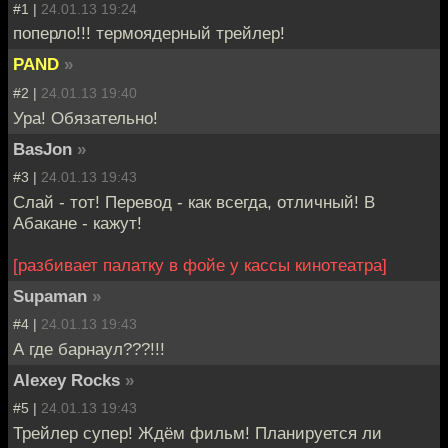
#1 |
24.01.13 19:24
поперло!!! термоядерный трейлер!
PAND
»
#2 |
24.01.13 19:40
Ура! Обязательно!
BasJon
»
#3 |
24.01.13 19:43
Слай - тот! Перевод - как всегда, отличный! В
Абакане - кажут!
[разбивает палатку в фойе у кассы кинотеатра]
Supaman
»
#4 |
24.01.13 19:43
А где барнаул???!!!
Alexey Rocks
»
#5 |
24.01.13 19:43
Трейлер супер! Ждём фильм! Планируется ли