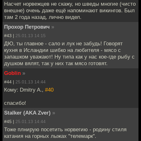
Насчет норвежцев не скажу, но шведы многие (чисто
внешне) очень даже ещё напоминают викингов. Был
там 2 года назад, лично видел.
Прохор Петрович
»
#43 |
25.01.13 14:15
ДЮ, ты главное - сало и лук не забудь! Говорят
кухня в Исландии шибко на любителя - мясо с
запашком уважают! Ну типа как у нас кое-где рыбу с
душком вялят, так у них так мясо готовят.
Goblin
»
#44 |
25.01.13 14:44
Кому: Dmitry A.,
#40
спасибо!
Stalker (AKA Zver)
»
#45 |
25.01.13 14:44
Тоже плнирую посетить норвегию - родину стиля
катания на горных лыжах "телемарк".