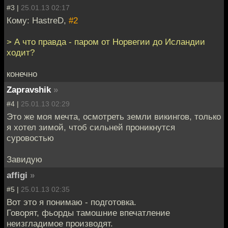
#3 |
25.01.13 02:17
Кому: HastreD,
#2
> А что правда - паром от Норвегии до Исландии
ходит?
конечно
Zapravshik
»
#4 |
25.01.13 02:29
Это же моя мечта, осмотреть земли викингов, только
я хотел зимой, чтоб сильней проникнутся
суровостью
Завидую
affigi
»
#5 |
25.01.13 02:35
Вот это я понимаю - подготовка.
Говорят, фьорды тамошние впечатление
неизгладимое производят.