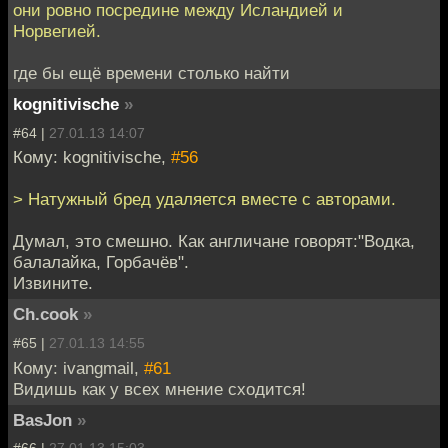
они ровно посредине между Исландией и
Норвегией.
где бы ещё времени столько найти
kognitivische
»
#64 |
27.01.13 14:07
Кому: kognitivische,
#56
> Натужный бред удаляется вместе с авторами.
Думал, это смешно. Как англичане говорят:"Водка,
балалайка, Горбачёв".
Извините.
Ch.cook
»
#65 |
27.01.13 14:55
Кому: ivangmail,
#61
Видишь как у всех мнение сходится!
BasJon
»
#66 |
27.01.13 15:03