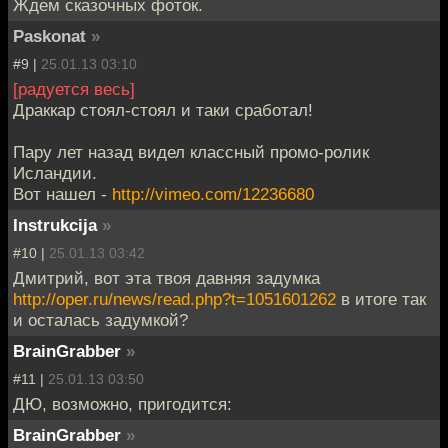
Ждем сказочных фоток.
Paskonat
»
#9 |
25.01.13 03:10
[радуется весь]
Драккар стоял-стоял и таки сработал!
Пару лет назад видел классный промо-ролик
Исландии.
Вот нашел -
http://vimeo.com/12236680
Instrukcija
»
#10 |
25.01.13 03:42
Дмитрий, вот эта твоя давняя задумка
http://oper.ru/news/read.php?t=1051601262
в итоге так
и осталась задумкой?
BrainGrabber
»
#11 |
25.01.13 03:50
ДЮ, возможно, пригодится:
BrainGrabber
»