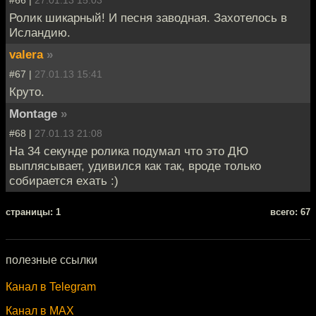
Ролик шикарный! И песня заводная. Захотелось в
Исландию.
valera
»
#67 |
27.01.13 15:41
Круто.
Montage
»
#68 |
27.01.13 21:08
На 34 секунде ролика подумал что это ДЮ
выплясывает, удивился как так, вроде только
собирается ехать :)
cтраницы: 1
всего: 67
полезные ссылки
Канал в Telegram
Канал в MAX