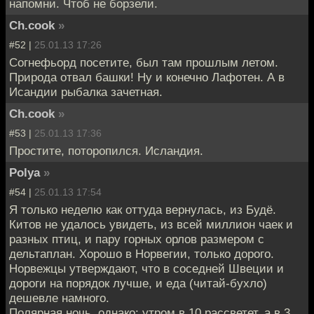
напомни. Чтоб не борзели.
Ch.cook
»
#52 |
25.01.13 17:26
Согнефьорд посетите, был там прошлым летом.
Природа отвал башки! Ну и конечно Лафотен. А в
Исандии рыбалка зачетная.
Ch.cook
»
#53 |
25.01.13 17:36
Простите, поторопился. Исландия.
Polya
»
#54 |
25.01.13 17:54
Я только неделю как оттуда вернулась, из Будё.
Китов не удалось увидеть, из всей миллион чаек и
разных птиц, и пару горных орлов размером с
дельтаплан. Хорошо в Норвегии, только дорого.
Норвежцы утверждают, что в соседней Швеции и
дороги на порядок лучше, и еда (читай-бухло)
дешевле намного.
Полярная ночь, однако: утром в 10 рассветет, а в 3