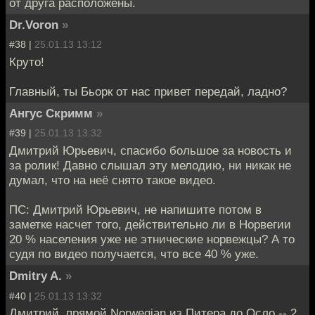
от друга расположены.
Dr.Voron
»
#38 |
25.01.13 13:12
Круто!
Главный, ты Бьорк от нас привет передай, ладно?
Ангус Скримм
»
#39 |
25.01.13 13:32
Дмитрий Юрьевич, спасибо большое за новость и
за ролик! Давно слышал эту мелодию, ни никак не
думал, что на неё снято такое видео.
ПС: Дмитрий Юрьевич, не напишите потом в
заметке насчет того, действительно ли в Норвегии
20 % населения уже не этнические норвежцы? А то
судя по видео получается, что все 40 % уже.
Dmitry A.
»
#40 |
25.01.13 13:32
Дмитрий, прямой Norwegian из Питера до Осло -- 2