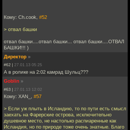
Кому: Ch.cook,
#52
> отвал башки
отвал башки....отвал башки... отвал башки....ОТВАЛ
БАШКИ!!! )
Директор
»
#62 |
27.01.13 05:25
А в ролике на 2:02 камрад Шульц???
Goblin
»
#63 |
27.01.13 12:02
Кому: XAN_,
#57
> Если уж плыть в Исландию, то по пути есть смысл
заехать на Фарерские острова, исключительно
душевное место, не настолько распиаренные как
Исландия, но по природе тоже очень знатные. Благо