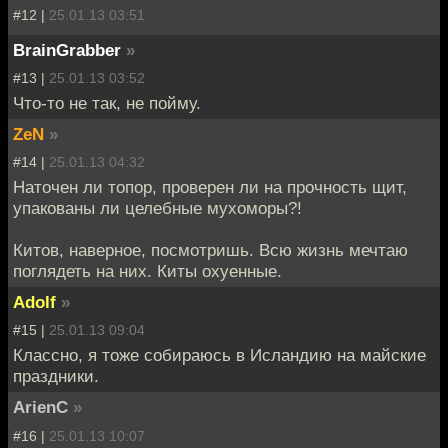
#12 |
25.01.13 03:51
BrainGrabber
»
#13 |
25.01.13 03:52
Что-то не так, не пойму.
ZeN
»
#14 |
25.01.13 04:32
Наточен ли топор, проверен ли на прочность щит,
упакованы ли целебные мухоморы?!
Китов, наверное, посмотришь. Всю жизнь мечтаю
поглядеть на них. Киты охуенные.
Adolf
»
#15 |
25.01.13 09:04
Классно, я тоже собираюсь в Исландию на майские
праздники.
ArienC
»
#16 |
25.01.13 10:07