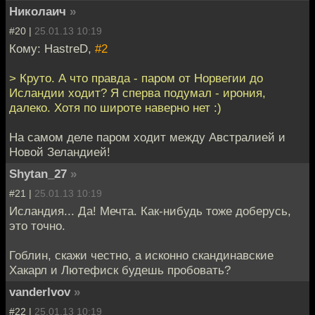
Николаич
»
#20 |
25.01.13 10:19
Кому: HastreD,
#2
> Круто. А что правда - паром от Норвегии до
Исландии ходит? Я сперва подумал - ирония,
далеко. Хотя по широте наверно нет :)
На самом деле паром ходит между Австралией и
Новой Зеландией!
Shytan_27
»
#21 |
25.01.13 10:19
Исландия... Да! Мечта. Как-нибудь тоже доберусь,
это точно.
Гоблин, скажи честно, а исконно скандинавские
Хакарл и Лютефиск будешь пробовать?
vanderlvov
»
#22 |
25.01.13 10:19