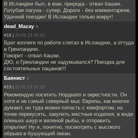
В Исландии был, в мае, природа - отвал башки.
Голубая лагуна - супер. Дороги - без комментариев.
Удачной поездки! В Исландии только вокруг!
dead_Mazay
»
#18 |
25.01.13 10:15
Брат коллеги по работе слетал в Исландию, а оттуда
в Гренландию.
Говорит - отвал башки.
ДЮ, о Гренландии не задумывался? Поездка для
состоятельных пацанов!!!
Баянист
»
#19 |
25.01.13 10:18
Рекомендую посетить Нордкапп и окрестности. Он
хотя и не самый северный мыс Европы, как многие
думают, но туда можно попасть с комфортом, на
точке перекусить, закупить местные изделия, в виде
оленьих шкур и вяленой рыбы, и отправить
открытки! Ну и, понятно, посмотреть с высокого
обрыва в бушующий океан.