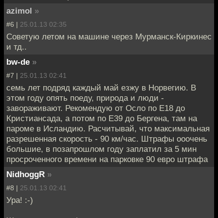
azimol
»
#6 |
25.01.13 02:35
Советую летом на машине через Мурманск-Киркинес
и тд..
bw-de
»
#7 |
25.01.13 02:41
семь лет подряд каждый май езжу в Норвегию. В
этом году опять поеду, природа и люди -
завораживают. Рекомендую от Осло по Е18 до
Кристиансада, а потом по Е39 до Бергена, там на
пароме в Исландию. Расчитывай, что максимальная
разрешенная скорость - 90 км/час. Штрафы ооочень
большие, в позапрошлом году заплатил за 5 мин
просроченного времени на парковке 90 евро штрафа
NidhoggR
»
#8 |
25.01.13 02:41
Ура! :-)