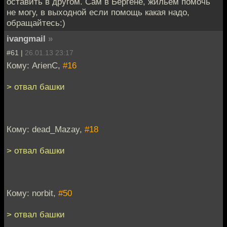
оставить в другом. Сам в Бергене, жильем помочь
не могу, в выходной если помощь какая надо,
обращайтесь:)
ivangmail
»
#61 |
26.01.13 23:17
Кому: ArienC,
#16
> отвал башки
Кому: dead_Mazay,
#18
> отвал башки
Кому: norbit,
#50
> отвал башки