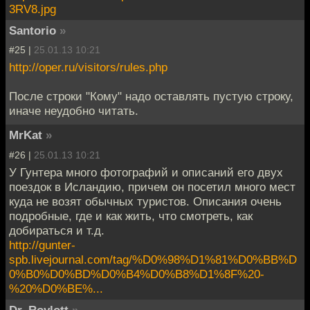
3RV8.jpg
Santorio
»
#25 |
25.01.13 10:21
http://oper.ru/visitors/rules.php
После строки "Кому" надо оставлять пустую строку,
иначе неудобно читать.
MrKat
»
#26 |
25.01.13 10:21
У Гунтера много фотографий и описаний его двух
поездок в Исландию, причем он посетил много мест
куда не возят обычных туристов. Описания очень
подробные, где и как жить, что смотреть, как
добираться и т.д.
http://gunter-
spb.livejournal.com/tag/%D0%98%D1%81%D0%BB%D
0%B0%D0%BD%D0%B4%D0%B8%D1%8F%20-
%20%D0%BE%...
Dr. Roylott
»