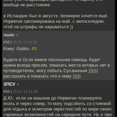
вообще не расстояние
в Исландии был в августе. безмерно хочется ещё.
Норвегия запланирована на май. с велосипедом,
чтоб на штрафы не нарываться ))
пшек
»
#33 |
25.01.13 11:52
Кому: Goblin,
#3
Будете в Осло ежели посильная помощь будет
нужна всегда просим, показать места которых нет в
путеводителях, могу побыть Сусаниным ))))))
рассказать и показать что к чему )))))
ЗПСУ
»
#34 |
25.01.13 11:58
Д.Ю., если на машине до Норвегии планируете
ехать и через север, то могу подсобить со стоянкой
для отдыха и осмотром окрестностей по мере своих
скромных возможностей на середине пути. Ну и при