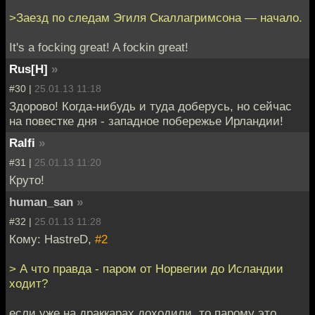
>Заезд по следам Эгиля Скаллагримсона — начало.
It's a focking great! A fockin great!
Rus[H]
»
#30 |
25.01.13 11:18
Здорово! Когда-нибудь и туда доберусь, но сейчас
на повестке дня - западное побережье Ирландии!
Ralfi
»
#31 |
25.01.13 11:20
Круто!
human_san
»
#32 |
25.01.13 11:28
Кому: HastreD,
#2
> А что правда - паром от Норвегии до Исландии
ходит?
если уже на драккарах доходили, то парому это