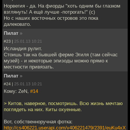
Норвегия - да. На фиорды "хоть одним бы глазком
взглянуть! А ещё лучше -потрогать!" (с)
Но с наших восточных островов это пока
далековато.
Пилат
»
#23 |
25.01.13 10:21
Исландия рулит.
Стоишь так на бывшей ферме Эгиля (там сейчас
музей) - и некоторые эпизоды можно прямо к
местности привязать.
Пилат
»
#24 |
25.01.13 10:21
Кому: ZeN,
#14
> Китов, наверное, посмотришь. Всю жизнь мечтаю
поглядеть на них. Киты охуенные.
Вот, собственноручная фотка:
http://cs406221.userapi.com/v406221479/2391/euKu4xX