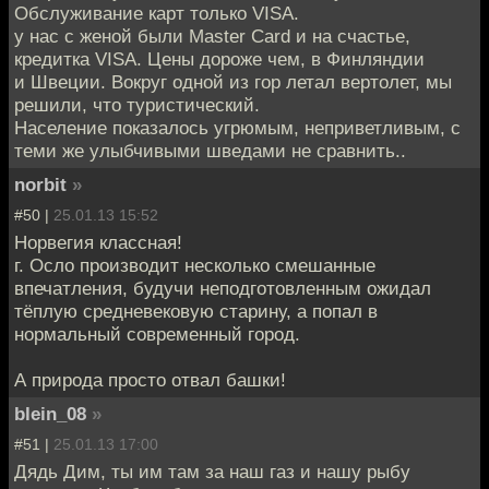
Обслуживание карт только VISA.
у нас с женой были Master Card и на счастье,
кредитка VISA. Цены дороже чем, в Финляндии
и Швеции. Вокруг одной из гор летал вертолет, мы
решили, что туристический.
Население показалось угрюмым, неприветливым, с
теми же улыбчивыми шведами не сравнить..
norbit
»
#50 |
25.01.13 15:52
Норвегия классная!
г. Осло производит несколько смешанные
впечатления, будучи неподготовленным ожидал
тёплую средневековую старину, а попал в
нормальный современный город.
А природа просто отвал башки!
blein_08
»
#51 |
25.01.13 17:00
Дядь Дим, ты им там за наш газ и нашу рыбу