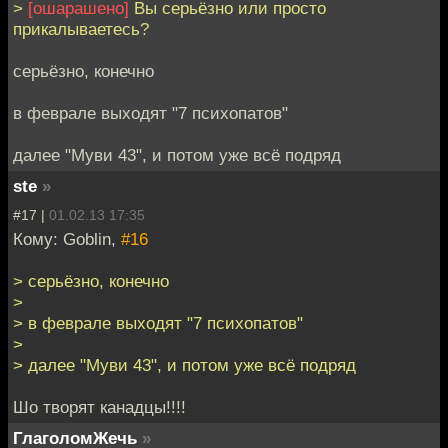
>
[ошарашено]
Вы серьёзно или просто
прикалываетесь?
серьёзно, конечно
в феврале выходят "7 психопатов"
далее "Муви 43", и потом уже всё подряд
ste
»
#17 |
01.02.13 17:35
Кому: Goblin,
#16
> серьёзно, конечно
>
> в феврале выходят "7 психопатов"
>
> далее "Муви 43", и потом уже всё подряд
Шо творят канадцы!!!!
ГлаголомЖечь
»