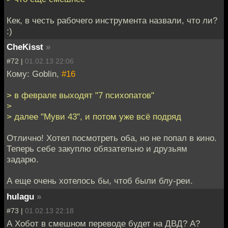
Кек, в честь рабочего инструмента назвали, что ли?
:)
CheKisst
»
#72 |
01.02.13 22:06
Кому: Goblin,
#16
> в феврале выходят "7 психопатов"
>
> далее "Муви 43", и потом уже всё подряд
Отлично! Хотел посмотреть оба, но не попал в кино.
Теперь себе закуплю обязательно и друзьям
задарю.
А еще очень хотелось бы, чтоб были блу-реи.
hulagu
»
#73 |
01.02.13 22:18
А Хобот в смешном переводе будет на ДВД? А?