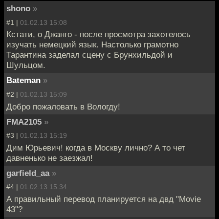
shono
»
#1 |
01.02.13 15:08
Кстати, о Джанго - после просмотра захотелось
изучать немецкий язык. Настолько грамотно
Тарантина заделал сцену с Брунхильдой и
Шульцом.
Bateman
»
#2 |
01.02.13 15:09
Добро пожаловать в Вологду!
FMA2105
»
#3 |
01.02.13 15:19
Дим Юрьевич! когда в Москву лично? А то чет
давненько не заезжал!
garfield_aa
»
#4 |
01.02.13 15:34
А правильный перевод планируется на двд "Movie
43"?