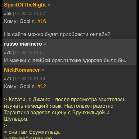
SpiritOfTheNight
»
#69 |
01.02.13 21:32
Кому: Goblin,
#16
На сайте можно будет приобрести онлайн?
russo marinero
»
#70 |
01.02.13 21:34
И маечки с лейбой oper.ru тоже здорово было бы.
NickRomancer
»
#71 |
01.02.13 21:46
Кому: Goblin,
#12
> Кстати, о Джанго - после просмотра захотелось
изучать немецкий язык. Настолько грамотно
Тарантина заделал сцену с Брунхильдой и
Шульцом.
>
> она там Брумхильда
> что ещё смешнее