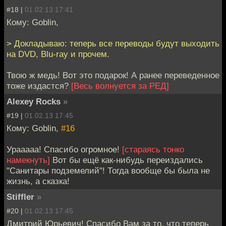
#18 |
01.02.13 17:41
Кому: Goblin,
> Докладываю: теперь все переводы будут выходить
на DVD, Blu-ray и прочем.
Твою ж медь! Вот это подарок! А ранее переведенное
тоже издастся?
[Весь волнуется за РЕД]
Alexey Rocks
»
#19 |
01.02.13 17:45
Кому: Goblin,
#16
Урааааа! Спасибо огромное!
[стараясь тонко
намекнуть]
Вот бы ещё как-нибудь переиздались
"Санитары подземелий"! Тогда вообще бы была не
жизнь, а сказка!
Stiffler
»
#20 |
01.02.13 17:45
Дмитрий Юрьевич! Спасибо Вам за то, что теперь