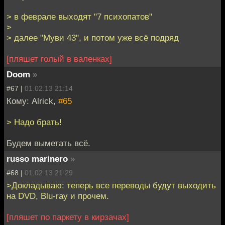
> в феврале выходят "7 психопатов"
>
> далее "Муви 43", и потом уже всё подряд
[пляшет голый в валенках]
Doom
»
#67 |
01.02.13 21:14
Кому: Alrick,
#65
> Надо брать!
Будем выметать всё.
russo marinero
»
#68 |
01.02.13 21:29
>Докладываю: теперь все переводы будут выходить
на DVD, Blu-ray и прочем.
[пляшет по паркету в кирзачах]