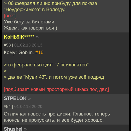
> 06 февраля лично прибуду для показа
"Неудержимого" в Вологду.
[воет]
Уже бегу за билетами.
Ждем, как говориться )
KoHb9IK*****
»
#53 |
01.02.13 20:13
Кому: Goblin,
#16
> в феврале выходят "7 психопатов"
>
> далее "Муви 43", и потом уже всё подряд
[подбирает новый просторный шкаф под двд]
STPELOK
»
#54 |
01.02.13 20:20
Отличная новость про диски. Главное, теперь
анонсы не пропускать, и все будет хорошо.
Shushei
»