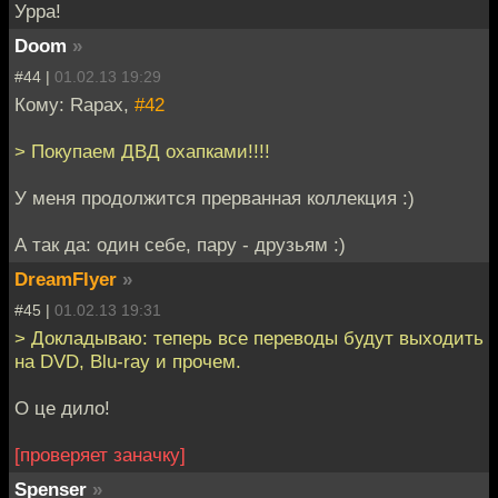
Урра!
Doom
»
#44 |
01.02.13 19:29
Кому: Rapax,
#42
> Покупаем ДВД охапками!!!!
У меня продолжится прерванная коллекция :)
А так да: один себе, пару - друзьям :)
DreamFlyer
»
#45 |
01.02.13 19:31
> Докладываю: теперь все переводы будут выходить
на DVD, Blu-ray и прочем.
О це дило!
[проверяет заначку]
Spenser
»