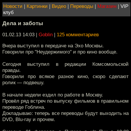
Новости
|
Картинки
|
Видео
|
Переводы
|
Магазин
|
VIP
клуб
Дела и заботы
01.02.13 14:03
|
Goblin
|
125 комментариев
Вчера выступил в передаче на Эхо Москвы.
Говорили про "Неудержимого" и про кино вообще.
Сегодня выступил в редакции Комсомольской
правды.
Говорили про всякое разное кино, скоро сделают
ролик — подвешу.
В начале недели ездил по работе в Москву.
Провёл ряд встреч по выпуску фильмов в правильном
переводе Гоблина.
Докладываю: теперь все переводы будут выходить на
DVD, Blu-ray и прочем.