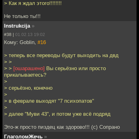
> Как я ждал этого!!!!!!!!
Не только ты!!!
Instrukcija
»
#38 |
01.02.13 19:02
Кому: Goblin,
#16
> теперь все переводы будут выходить на двд
> >
> >
[ошарашено]
Вы серьёзно или просто
прикалываетесь?
>
> серьёзно, конечно
>
> в феврале выходят "7 психопатов"
>
> далее "Муви 43", и потом уже всё подряд
Это-ж просто пиздец как здорово!!! (с) Сопрано
ГлаголомЖечь
»