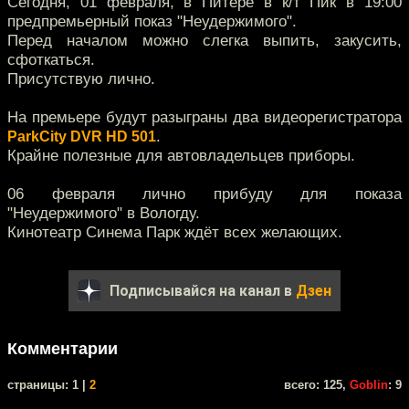
Сегодня, 01 февраля, в Питере в к/т Пик в 19:00
предпремьерный показ "Неудержимого".
Перед началом можно слегка выпить, закусить,
сфоткаться.
Присутствую лично.
На премьере будут разыграны два видеорегистратора
.
ParkCity DVR HD 501
Крайне полезные для автовладельцев приборы.
06 февраля лично прибуду для показа
"Неудержимого" в Вологду.
Кинотеатр Синема Парк ждёт всех желающих.
Подписывайся на канал в
Дзен
Комментарии
cтраницы: 1 |
2
всего: 125,
Goblin
: 9