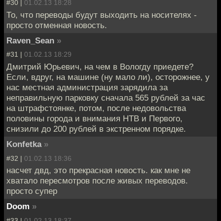
#30 |
01.02.13 18:28
То, что переводы будут выходить на носителях -
просто отменная новость.
Raven_Sean
»
#31 |
01.02.13 18:29
Дмитрий Юрьевич, на чем в Вологду приедете?
Если, вдруг, на машине (ну мало ли), осторожнее, у
нас местная администрация зарядила за
неправильную парковку сначала 565 рублей за час
на штрафстоянке, потом, после недовольства
половины города и внимания НТВ и Первого,
снизили до 200 рублей в экстренном порядке.
Konfetka
»
#32 |
01.02.13 18:36
насчет двд, это прекрасная новость. как мне не
хватало пересмотров после живых переводов.
просто супер
Doom
»
#33 |
01.02.13 18:37