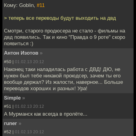
Кому: Goblin,
#11
> теперь все переводы будут выходить на двд
Смотри, старого продюсера не стало - фильмы на
двд появились. Так и кино "Правда о 9 роте" скоро
появиться :)
Антон Изотов
»
#50 |
01.02.13 20:12
Наконец таки наладилась работа с ДВД! ДЮ, не
нужен был тебе никакой проюдсер, зачем ты его
вообще держал? Из жалости, наверное... Больше
переводов хороших и разных! Ура!
Simple
»
#51 |
01.02.13 20:12
А Мурманск как всегда в пролёте...
runer
»
#52 |
01.02.13 20:12