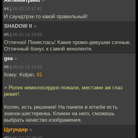
#4 |
05.02.13 17:41
И саундтрэк-то какой правильный!
SHADOW II
»
#5 |
05.02.13 19:09
Отлично! Понеслась! Какие промо-девушки сочные.
Отличный бонус к самой киноленте.
gsa
»
#6 |
05.02.13 23:42
Кому: Koljan,
#1
> Ролик немилосердно пожали, местами аж глаз
режет!
Колян, есть решение! На панели в ютюбе есть
значок-шестеренка. Кликни на него, сможешь
выбрать качество изображения.
Цугундер
»
#7 |
06.02.13 08:28