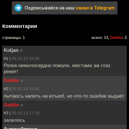
Подписывайся на наш
канал в Telegram
Комментарии
cтраницы: 1
всего: 13,
Goblin
: 2
Koljan
»
#1 |
05.02.13 16:06
Ролик немилосердно пожали, местами аж глаз
режет!
Goblin
»
#2 |
05.02.13 16:40
пытаюсь налить на ютьюб, но что-то ошибки выдаёт
Goblin
»
#3 |
05.02.13 17:10
залилось
Антинейтрино
»