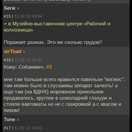
Serж
»
#15 |
11.02.13 09:04
> в Музейно-выставочном центре «Рабочий и
колхозница»
Поражает размах. Это-же сколько трудов!!
sirToad
»
#16 |
11.02.13 16:21
Кому: Собакевич,
#3
мне там больше всего нравился павильон "космос".
там можно было в спускаемы аппарат залезть! а
еще там (на ВДНХ) мороженое прикольное
продавалось, круглое в шоколадной глазури и
стояли вавтоматы но не с газировкой а с квасом и
пивом!
Tone
»
#17 |
11.02.13 18:01