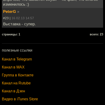
изменилось :)
PeterG
»
#23 |
16.02.13 14:57
Выставка - супер.
cтраницы: 1
всего: 23
полезные ссылки
Канал в Telegram
Канал в MAX
Группа в Контакте
Канал на Rutube
Канал в Дзен
Видео в iTunes Store