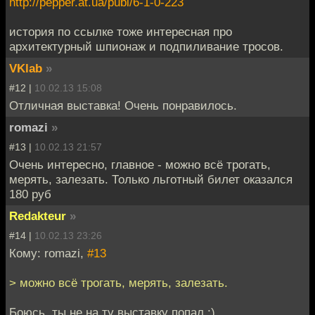
http://pepper.at.ua/publ/6-1-0-223
история по ссылке тоже интересная про
архитектурный шпионаж и подпиливание тросов.
VKlab
»
#12 |
10.02.13 15:08
Отличная выставка! Очень понравилось.
romazi
»
#13 |
10.02.13 21:57
Очень интересно, главное - можно всё трогать,
мерять, залезать. Только льготный билет оказался
180 руб
Redakteur
»
#14 |
10.02.13 23:26
Кому: romazi,
#13
> можно всё трогать, мерять, залезать.
Боюсь, ты не на ту выставку попал :)