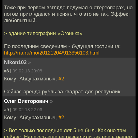
Тоже при первом взгляде подумал о стереопарах, но
потом пригляделся и понял, что это не так. Эффект
любопытный.
> здание типографии «Огонька»
По последним сведениям - будущая гостиница:
http://ria.ru/mo/20121204/913356103.html
Nikon102
»
#8 |
09.02.13 20:08
Кому: Абдурахманыч,
#2
Сейчас аренда рубль за квадрат для республик.
Олег Викторович
»
#9 |
09.02.13 22:06
Кому: Абдурахманыч,
#2
> Вот только последние лет 5 не был. Как оно там
сейчас. Надеюсь еще не развалили как все в нашем