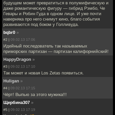
будущем может превратиться в полумифическую и
даже романтическую фигуру — гибрид Рэмбо, Че
Гевары и Робин Гуда в одном лице. И уже почти
наверняка про него снимут кино, благо события
развиваются под боком у Голливуда.
bqbr0
»
#2 |
09.02.13 17:06
Идейный последователь так называемых
приморских партизан — партизан калифорнийский!
HappyDragon
»
#3 |
09.02.13 17:10
Так может и новая Los Zetas появиться.
Huligan
»
#4 |
09.02.13 17:15
Чёрт! Выпью за этого мужика!!!
Щербина307
»
#5 |
09.02.13 17:19