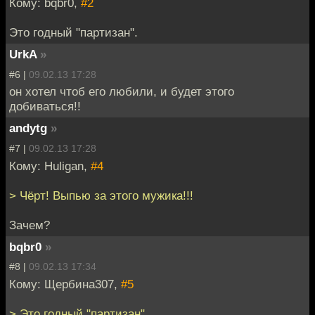
Кому: bqbr0,
#2
Это годный "партизан".
UrkA
»
#6 |
09.02.13 17:28
он хотел чтоб его любили, и будет этого
добиваться!!
andytg
»
#7 |
09.02.13 17:28
Кому: Huligan,
#4
> Чёрт! Выпью за этого мужика!!!
Зачем?
bqbr0
»
#8 |
09.02.13 17:34
Кому: Щербина307,
#5
> Это годный "партизан".