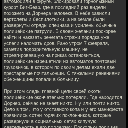
автомобили в округе, блокировали горнолыжный
курорт Биг-Беар, где в последний раз видели
похожего на Дорнера человека. В небе зависли
вертолеты и беспилотники, а на земле были
развернуты отряды спецназа и усилены обычные
полицейские патрули. В своем желании поскорее
найти и наказать ренегата стражи порядка уже
успели наломать дров. Рано утром 7 февраля,
заметив подозрительную машину, не
отреагировавшую на приказ остановиться,
полицейские изрешетили из автоматов почтовый
грузовичок, в котором по своим делам ехали две
престарелые почтальонши. С тяжелыми ранениями
обе женщины попали в больницу.
При этом следы главной цели своей охоты
полицейские окончательно потеряли. Где находится
Дорнер, сейчас не знает никто. Ну или почти никто.
Дело в том, что у отставного копа и у его манифеста
появились сотни горячих поклонников, которые
развернули в социальных сетях кипучую
деятельность в его поддержку. Поскольку полиция