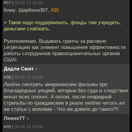
#37 |
09.02.13 19:03
Кому: Щербина307,
#35
> Такое надо поддерживать, фонды там учредить,
деньгами снабжать.
Рукопожимаю. Выдавать гранты за расовую
сегрегацию как элемент повышения эффективности
работы сотрудников правоохранительных органов
США!
Дадли Смит
»
#38 |
09.02.13 19:08
Люблю смотреть американские фильмы про
благаародных упырей, которые без суда и следствия
мочат всех плохих. А потом, после очередной
стрельбы по гражданским в реале люблю читать их
же статьи с воплями - Что же довело до такого?!!
ЛемкеТТ
»
#39 |
09.02.13 19:09