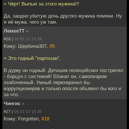
> Чёрт! Выпью за этого мужика!!!
Да, заодно убитую дочь другого мужика помяни. Ну
и её мужа, чего уж там.
ЛемкеТТ
»
#26 |
09.02.13 18:34
Кому: Щербина307,
#5
> Это годный "партизан".
В дурку он годный. Детишек полицейских пострелял
- борцун с системой! Ебанат он, самопиаром
озабоченный. Умный перехерачил бы
коррупционеров и только опосля объявил бы кого и
за что.
Чингис
»
#27 |
09.02.13 18:35
Кому: Forgotten,
#18