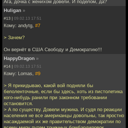
Ага, дочка с женихом довели. И поделом, да?
Huligan
»
#13 |
09.02.13 17:51
Кому: andytg,
#7
> Зачем?
Он вернёт в США Свободу и Демократию!!!
HappyDragon
»
#14 |
09.02.13 17:51
Кому: Lomas,
#9
> Я прикидываю, какой вой подняли бы
белоленточные, если бы здесь, хоть из пистолетика
кого-нибудь ранили при законном требовании
остановится.
> А по существу. Довели мужика. И судя по реакции
населения не все американцы довольны, так яростно
насаждаемой их же правительством демократии по
всему миру путем точечных бомбардировок.