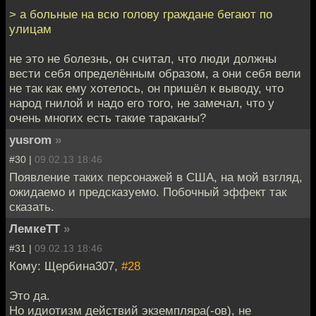
> а больные на всю голову граждане бегают по
улицам
не это не болезнь, он считал, что люди должны
вести себя определённым образом, а они себя вели
не так как ему хотелось, он пришёл к выводу, что
народ гнилой и надо его того, не замечал, что у
очень многих есть такие тараканы?
yusrom
»
#30 |
09.02.13 18:46
Появление таких персонажей в США, на мой взгляд,
ожидаемо и предсказуемо. Побочный эффект так
сказать.
ЛемкеТТ
»
#31 |
09.02.13 18:46
Кому: Щербина307,
#28
Это да.
Но идиотизм действий экземпляра(-ов), не