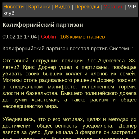
Новости
|
Картинки
|
Видео
|
Переводы
|
Магазин
|
VIP
клуб
Калифорнийский партизан
09.02.13 17:04
|
Goblin
|
168 комментариев
Калифорнийский партизан восстал против Системы:
Отставной сотрудник полиции Лос-Анджелеса 33-
летний Крис Дорнер ушел в партизаны, пообещав
убивать своих бывших коллег и членов их семей.
Мотивы столь радикального решения Дорнер пояснил
в специальном манифесте, исполненном горечи,
злости и бахвальства. Бывшего полицейского довела
до ручки «система», а также расизм и общее
несовершенство мира.
Убедившись, что о его мотивах, целях и методах их
достижения общественность уведомлена, Дорнер
взялся за дело. Для начала 3 февраля он застрелил
дочь одного из бывших коллег, упомянутых в