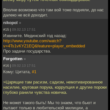
Вполне возможно что там вой тоже подняли, до нас
далеко не всё доходит.
nikopol
»
#15 |
09.02.13 17:51
Извините. Мединский год назад:
http://www.youtube.com/watch?
v=4Ts1vKYZ1EQ&feature=player_embedded
Про задачи государства.
Forgotten
»
#16 |
09.02.13 17:51
Кому: Цитата,
#1
>Царящие там расизм, садизм, немотивированное
насилие, круговая порука, коррупция и другие пороки
глубоко ранили чувства новичка.
Не может такого быть! Мы то знаем, что бьют и
пытают только в любительской милиции, а