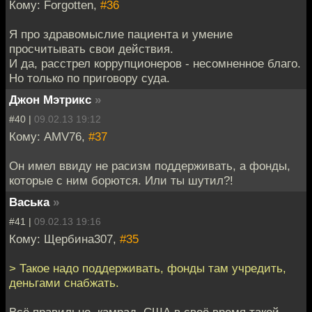
Кому: Forgotten,
#36
Я про здравомыслие пациента и умение
просчитывать свои действия.
И да, расстрел коррупционеров - несомненное благо.
Но только по приговору суда.
Джон Мэтрикс
»
#40 |
09.02.13 19:12
Кому: AMV76,
#37
Он имел ввиду не расизм поддерживать, а фонды,
которые с ним борются. Или ты шутил?!
Васька
»
#41 |
09.02.13 19:16
Кому: Щербина307,
#35
> Такое надо поддерживать, фонды там учредить,
деньгами снабжать.
Всё правильно, камрад. США в своё время такой