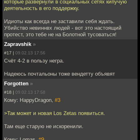
которые развернули в социальных сетях кипучую
деятельность в его поддержку.
Идиоты как всегда не заставили себя ждать.
Убийство невиннвх людей - вот это настоящий
протест, это тебе не на Болотной тусоваться!
Zapravshik
»
#17 |
09.02.13 17:56
Счёт 4-2 в пользу негра.
Надеюсь почтальоны тоже вендетту объявят
Forgotten
»
#18 |
09.02.13 17:58
Кому: HappyDragon,
#3
>Так может и новая Los Zetas появиться.
Там еще старую не искоренили.
Кому: Lomas,
#9