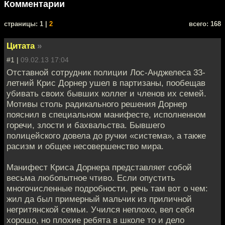
Комментарии
cтраницы: 1 |
2
всего: 168
Цитата
»
#1 |
09.02.13 17:04
Отставной сотрудник полиции Лос-Анджелеса 33-
летний Крис Дорнер ушел в партизаны, пообещав
убивать своих бывших коллег и членов их семей.
Мотивы столь радикального решения Дорнер
пояснил в специальном манифесте, исполненном
горечи, злости и бахвальства. Бывшего
полицейского довела до ручки «система», а также
расизм и общее несовершенство мира.
Манифест Криса Дорнера представляет собой
весьма любопытное чтиво. Если опустить
многочисленные подробности, речь там вот о чем:
жил да был примерный мальчик из приличной
негритянской семьи. Учился неплохо, вел себя
хорошо, но плохие ребята в школе то и дело