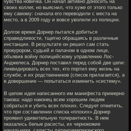
чувства новичка. Он начал активно доносить на
своих коллег, но выяснил, что хуже от этого только
ему самому: сначала его переводили с места на
место, а в 2009 году и вовсе уволили из полиции.
Долгое время Дорнер пытался добиться
справедливости, тщетно обращаясь в различные
инстанции. В результате он решил сам стать
прокурором, судьей и палачом в одном лице,
объявив войну полицейскому управлению Лос-
Анджелеса. Дорнер поставил перед собой две цели:
ликвидировать всех тех, кто портил ему жизнь на
службе, и их родственников (список прилагается), а
в довершение — попытаться изменить «систему».
В целом идея написанного им манифеста примерно
такова: надо наконец всем хорошим людям
собраться и убить всех плохих. Следует отметить,
что при составлении списка «плохих» Дорнер
проявил удивительную толерантность. В нем
оказались белые расисты, их чернокожие
начальники, садисты латиноамериканского