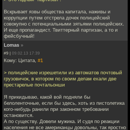
Вскрывает язвы общества капитала, наживы и
коррупции путем отстрела дочек полицейский
совокупно с потенциальными зятьями полицейских.
И еще пропагандист. Твиттерный партизан, а то и
фейсбучный!
Lomas
»
#9 |
09.02.13 17:39
Кому: Цитата,
#1
> полицейские изрешетили из автоматов почтовый
грузовичок, в котором по своим делам ехали две
престарелые почтальонши
Я прикидываю, какой вой подняли бы
белоленточные, если бы здесь, хоть из пистолетика
кого-нибудь ранили при законном требовании
остановится.
А по существу. Довели мужика. И судя по реакции
населения не все американцы довольны, так яростно