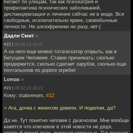
бегают по улицам, так как психиатрия и
профилактика психических заболеваний,
диспанцеризация и лечение сейчас не в моде. Все
свободные, исключительно яркие, своеобычные
личности. Не шизофреники ни разу, нет:(
Дадли Смит
»
#22 |
09.02.13 18:07
А на него еще можно тотализатор открыть, как в
Бегущем Человеке. Ставки принимать: сколько
продержится, сколько сделает зарубок, сколько еще
почтальонов по дороге огребет
Lomas
»
#23 |
09.02.13 18:22
Кому: stabvenom,
#12
> Ага, дочка с женихом довели. И поделом, да?
Да не. Тут понятно человек с диагнозом. Мне вообще
кажется что ключевое в этой новости не дядя,
который мочит всех, включая невинных. Тут реакция