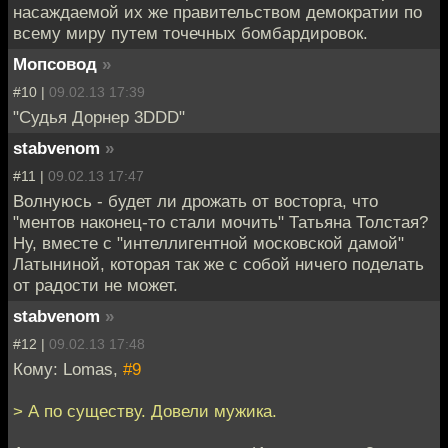
насаждаемой их же правительством демократии по
всему миру путем точечных бомбардировок.
Мопсовод
»
#10 |
09.02.13 17:39
"Судья Дорнер 3DDD"
stabvenom
»
#11 |
09.02.13 17:47
Волнуюсь - будет ли дрожать от восторга, что
"ментов наконец-то стали мочить" Татьяна Толстая?
Ну, вместе с "интеллигентной московской дамой"
Латыниной, которая так же с собой ничего поделать
от радости не может.
stabvenom
»
#12 |
09.02.13 17:48
Кому: Lomas,
#9
> А по существу. Довели мужика.