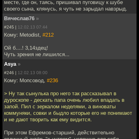
месте, где он, таясь, пришивал пуговицу к шубе
своего сына, клянусь, я чуть не зарыдал навзрыд.
Вячеслав76
»
#245 |
12.02.13 07:44
Кому: Metodist,
#212
Ой б....! 3,14здец!
Чуть зрения не лишился...
Asya
»
#246 |
12.02.13 08:00
Кому: Мопсовод,
#236
> Ну так сынулька про него так рассказывал в
дуроскопе - дескать папа очень любил впадать в
запой. Пил с зеркалом неделями, а виноваты
коммуняки, совки и быдло которые его не понимают
и не дают творить как ему видится.
При этом Ефремов-старший, действительно
отличный актёр, "с нутром", успешно для себя