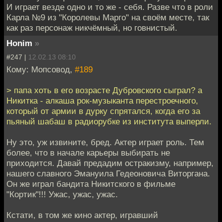
И играет везде одно и то же - себя. Разве что в роли
Карла №9 из "Королевы Марго" на своём месте, так
как раз персонаж никчёмный, но говнистый.
Honim
»
#247 |
12.02.13 08:10
Кому: Мопсовод,
#189
> папа хоть в его возрасте Дубровского сыграл? а
Никитка - алкаша рок-музыканта перестроечного,
который от армии в дурку спрятался, когда его за
пьяный шабаш в радиорубке из института выперли.
Ну это, уж извините, бред. Актер играет роль. Тем
более, что в начале карьеры выбирать не
приходится. Давай предадим остракизму, например,
нашего славного Эмануила Гедеоновича Виторгана.
Он же играл бандита Никитского в фильме
"Кортик"!!! Ужас, ужас, ужас.
Кстати, в том же кино актер, игравший