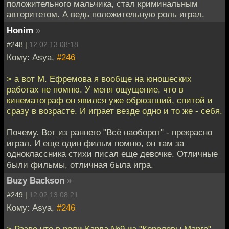
положительного мальчика, стал криминальным
авторитетом. А ведь положительную роль играл.
Honim
»
#248 |
12.02.13 08:18
Кому: Asya,
#246
> а вот М. Ефремова я вообще на юношеских
работах не помню. У меня ощущение, что в
кинематограф он явился уже обрюзгший, спитой и
сразу в возрасте. И играет везде одно и то же - себя.
Почему. Вот из раннего "Всё наоборот" - прекрасно
играл. И еще один фильм помню, он там за
одноклассника стихи писал еще девочке. Отличные
были фильмы, отличная была игра.
Buzy Backson
»
#249 |
12.02.13 08:21
Кому: Asya,
#246