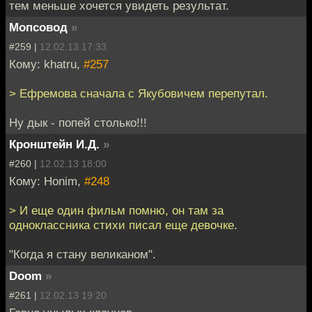
тем меньше хочется увидеть результат.
Мопсовод
»
#259 |
12.02.13 17:33
Кому: khatru,
#257
> Ефремова сначала с Якубовичем перепутал.
Ну дык - попей столько!!!
Кронштейн И.Д.
»
#260 |
12.02.13 18:00
Кому: Honim,
#248
> И еще один фильм помню, он там за
одноклассника стихи писал еще девочке.
"Когда я стану великаном".
Doom
»
#261 |
12.02.13 19:20