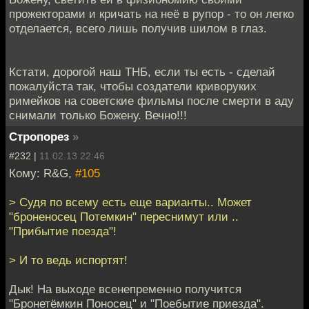
прожекторами и кричать на неё в рупор - то он легко
отделается, всего лишь получив шилом в глаз.
Кстати, дорогой наш ТНБ, если ты есть - сделай
пожалуйста так, чтобы создатели криворуких
римейков на советские фильмы после смерти в аду
снимали только Божену. Вечно!!!
Стропорез
»
#232 |
11.02.13 22:46
Кому: R&G,
#105
> Судя по всему есть еще варианты.. Может
"броненосец Потемкин" переснимут или ..
"Прибытие поезда"!
> И то ведь испортят!
Дык! На выходе всенепременно получится
"Бронетёмкин Поносец" и "Поебытие приезда".