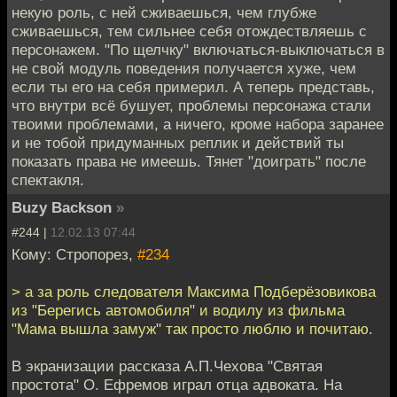
некую роль, с ней сживаешься, чем глубже
сживаешься, тем сильнее себя отождествляешь с
персонажем. "По щелчку" включаться-выключаться в
не свой модуль поведения получается хуже, чем
если ты его на себя примерил. А теперь представь,
что внутри всё бушует, проблемы персонажа стали
твоими проблемами, а ничего, кроме набора заранее
и не тобой придуманных реплик и действий ты
показать права не имеешь. Тянет "доиграть" после
спектакля.
Buzy Backson
»
#244 |
12.02.13 07:44
Кому: Стропорез,
#234
> а за роль следователя Максима Подберёзовикова
из "Берегись автомобиля" и водилу из фильма
"Мама вышла замуж" так просто люблю и почитаю.
В экранизации рассказа А.П.Чехова "Святая
простота" О. Ефремов играл отца адвоката. На