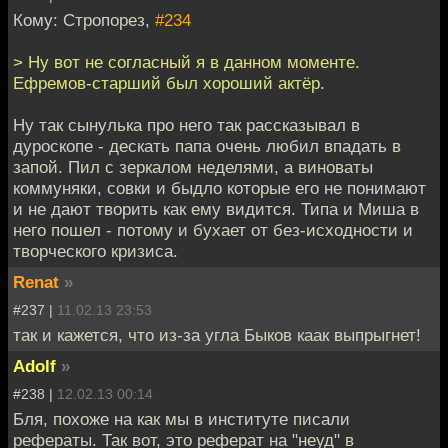
Кому: Стропорез,
#234
> Ну вот не согласный я в данном моменте.
Ефремов-старший был хороший актёр.
Ну так сынулька про него так рассказывал в
дуроскопе - дескать папа очень любил впадать в
запой. Пил с зеркалом неделями, а виноваты
коммуняки, совки и быдло которые его не понимают
и не дают творить как ему видится. Типа и Миша в
него пошел - потому и бухает от без-исходности и
творческого кризиса.
Renat
»
#237 |
11.02.13 23:53
так и кажется, что из-за угла Быков каак выпрыгнет!
Adolf
»
#238 |
12.02.13 00:14
Бля, похоже на как мы в институте писали
рефераты. Так вот, это реферат на "неуд" в