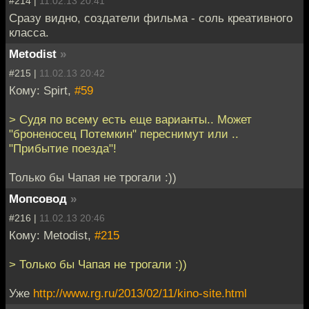
#214 |
11.02.13 20:41
Сразу видно, создатели фильма - соль креативного
класса.
Metodist
»
#215 |
11.02.13 20:42
Кому: Spirt,
#59
> Судя по всему есть еще варианты.. Может
"броненосец Потемкин" переснимут или ..
"Прибытие поезда"!
Только бы Чапая не трогали :))
Мопсовод
»
#216 |
11.02.13 20:46
Кому: Metodist,
#215
> Только бы Чапая не трогали :))
Уже
http://www.rg.ru/2013/02/11/kino-site.html