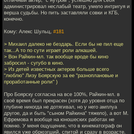
администрировал неслабый театр, умело интригуя и
верша судьбы. Но пить заставляли совки и КГБ,
конечно.
Кому: Алекс Шульц,
#181
> Михаил далеко не бездарь. Если бы не пил еще
так...А то по сути играет роли алкашей.
> Вон Райкин-мл. так вообще вроде бы кино
забросил - сугубо в кино.
> Из детей известных актеров больше всего
"люблю" Лизу Боярскую за ее "разноплановые и
проработанные роли" )
Про Боярску согласна на все 100%, Райкин-мл. в
своё время был прекрасен (хотя до уровня отца по
глубине никогда не дотягивал, но у него амплуа
другое, да и быть "сыном Райкина" тяжело), а вот М.
Ефремова я вообще на юношеских работах не
помню. У меня ощущение, что в кинематограф он
явился уже обрюзгший, спитой и сразу в возрасте.