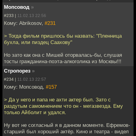
Мопсовод
»
#233 |
11.02.13 22:56
Кому: Abrikosov,
#231
> Тогда фильм пришлось бы назвать: "Пленница
бухла, или пиздец Саахову"
Но зато как она с Мишей оторвалась-бы, слушая
тосты гражданина-поэта-алкоголика из Москвы!!!
Стропорез
»
#234 |
11.02.13 22:57
Кому: Мопсовод,
#157
> Да у него и папа не ахти актер был. Зато с
раздутым самомнением что он - мегазвезда. Ему
только Айболит и удался.
Ну вот не согласный я в данном моменте. Ефремов-
старший был хороший актёр. Кино и театра - видел