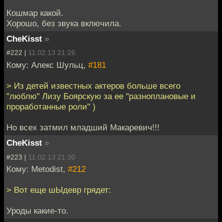
Кошмар какой.
Хорошо, без звука включила.
CheKisst
»
#222 |
11.02.13 21:26
Кому: Алекс Шульц,
#181
> Из детей известных актеров больше всего
"люблю" Лизу Боярскую за ее "разноплановые и
проработанные роли" )
Но всех затмил младший Макаревич!!!
CheKisst
»
#223 |
11.02.13 21:30
Кому: Metodist,
#212
> Вот еще шЫдевр грядет:
Уроды какие-то.