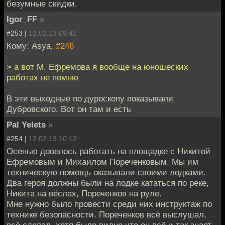
безумные скидки.
Igor_FF
»
#253 |
12.02.13 09:41
Кому: Asya,
#246
> а вот М. Ефремова я вообще на юношеских
работах не помню
В эти выходные по дуроскопу показывали
Дубровского. Вот он там и есть
Pal Yelets
»
#254 |
12.02.13 10:12
Осенью довелось работать на площадке с Никитой
Ефремовым и Михаилом Пореченковым. Мы им
техническую помощь оказывали своими лодками.
Два героя должны были на лодке кататься по реке,
Никита на вёслах, Пореченков на руле.
Мне нужно было провести среди них инструктаж по
технике безопасности. Пореченков всё выслушал,