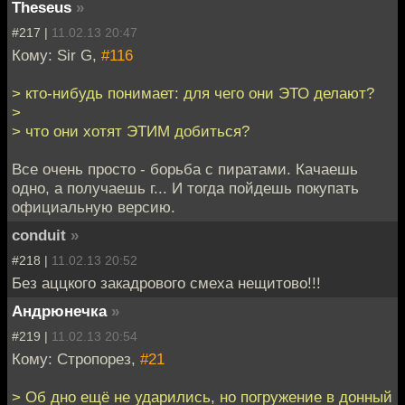
Theseus
»
#217 |
11.02.13 20:47
Кому: Sir G,
#116
> кто-нибудь понимает: для чего они ЭТО делают?
>
> что они хотят ЭТИМ добиться?
Все очень просто - борьба с пиратами. Качаешь
одно, а получаешь г... И тогда пойдешь покупать
официальную версию.
conduit
»
#218 |
11.02.13 20:52
Без аццкого закадрового смеха нещитово!!!
Андрюнечка
»
#219 |
11.02.13 20:54
Кому: Стропорез,
#21
> Об дно ещё не ударились, но погружение в донный