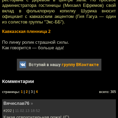
администратора гостиницы (Михаил Ефремов) свой
вклад в фольклорную копилку Шурика вносит
официант с кавказским акцентом (Гия Гагуа — один
из солистов группы "Экс-ББ").
Кавказская пленница 2
По линку ролик страшной силы.
Как говорится — больше ада!
Вступай в нашу
группу ВКонтакте
Комментарии
cтраницы:
1
|
2
| 3 |
4
всего: 305
Вячеслав76
»
#202 |
11.02.13 18:52
Какая отвратительная рожа! (С)