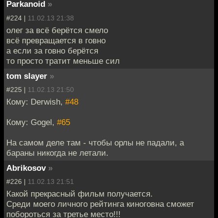
Parkanoid
»
#224 |
11.02.13 21:38
олег за всё берётся смело
всё превращается в говно
а если за говно берётся
то просто тратит меньше сил
tom slayer
»
#225 |
11.02.13 21:50
Кому: Derwish,
#48
Кому: Gogel,
#65
На самом деле там - чтобы орлы не падали, а
бараны никогда не летали.
Abrikosov
»
#226 |
11.02.13 21:51
Какой прекрасный фильм получается.
Среди моего личного рейтинга киноговна сможет
побороться за третье место!!!