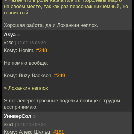
> Разве что в роли Карла №9 из "Королевы Марго"
на своём месте, так как раз персонаж никчёмный, но
говнистый.
Хорошая работа, да и Лоханкин неплох.
Asya
»
#250 |
12.02.13 08:30
Кому: Honim,
#248
Не помню вообще.
Кому: Buzy Backson,
#249
> Лоханкин неплох
Я послеперестроечные поделки вообще с трудом
воспринимаю.
УниверСол
»
#251 |
12.02.13 09:26
Кому: Алекс Шульц,
#181