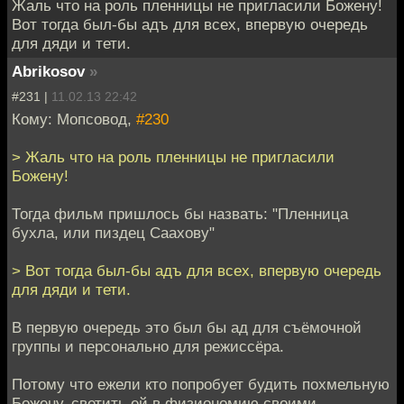
Жаль что на роль пленницы не пригласили Божену!
Вот тогда был-бы адъ для всех, впервую очередь
для дяди и тети.
Abrikosov
»
#231 |
11.02.13 22:42
Кому: Мопсовод,
#230
> Жаль что на роль пленницы не пригласили
Божену!
Тогда фильм пришлось бы назвать: "Пленница
бухла, или пиздец Саахову"
> Вот тогда был-бы адъ для всех, впервую очередь
для дяди и тети.
В первую очередь это был бы ад для съёмочной
группы и персонально для режиссёра.
Потому что ежели кто попробует будить похмельную
Божену, светить ей в физиономию своими