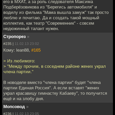
его в МХАТ, а за роль следователя Максима
Подберёзовикова из "Берегись автомобиля" и
водилу из фильма "Мама вышла замуж" так просто
люблю и почитаю. Да и создать такой мощный
коллектив, как театр "Современник" - совсем
недюжинный талант нужен.
Стропорез
»
#235 |
11.02.13 23:02
Кому: lean88,
#165
> Из любимого:
> "Между прочим, в соседнем районе жених украл
члена партии."
В новоделе вместо "члена партии" будет "члена
партии Единая Россия". А если вставят "жених
украл красавицу гимнастку Кабаеву", то получится
ещё и на злобу дня.
Мопсовод
»
#236 |
11.02.13 23:05