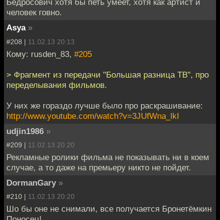
Бедросович хотя бы петь умеет, хотя как артист и
человек говно.
Asya
»
#208 |
11.02.13 20:13
Кому: rusden_83,
#205
> Фрагмент из передачи "Большая разница ТВ", про
переделывания фильмов.
У них же гораздо лучше было про раскрашивание:
http://www.youtube.com/watch?v=3JUfWna_lkI
udjin1986
»
#209 |
11.02.13 20:20
Рекламные ролики фильма не показывать ни в коем
случае, а то даже на премьеру никто не пойдет.
DormanGary
»
#210 |
11.02.13 20:20
Шо бы оне не снимали, все получается Бронетёмкин
Поносец!