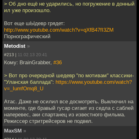
> Об дно ещё не ударились, но погружение в донный
ил уже произошло.
Вот еще шЫдевр грядет:
http://www.youtube.com/watch?v=qXfB47fI3ZM
Порнографический
Metodist
»
#213 |
11.02.13 20:41
Кому: BrainGrabber,
#36
> Вот про очередной шедевр "по мотивам" классики-
"Уланская баллада":
https://www.youtube.com/watch?
v=_IumfOmq8_U
Атас. Даже не осилил все досмотреть. Выключил на
моменте, где бравый гусар сигает из седла с саблей
наперевес, аки спартанец из известного фильма.
Режиссер стритрейсеров не подвел.
MaxSM
»