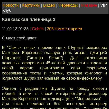
Новости
|
Картинки
|
Видео
|
Переводы
|
Магазин
|
VIP
клуб
Кавказская пленница 2
11.02.13 01:33
|
Goblin
|
305 комментариев
С мест сообщают:
В "Самых новых приключениях Шурика" режиссера
Максима Воронкова главную роль играет Дмитрий
Шаракоис ("интерн Левин"). Для поклонников
чеканных афоризмов 45-летней давности создатели
новой версии приготовили свои сюрпризы,
осовременив тосты и притчи, которые филолог и
журналист Шурик записывает на свою видеокамеру.
Эпизод с рыданиями Шурика по поводу смерти
гордой птички в своей интерпретации режиссер
Максим Воронков снял в декорациях "Мосфильма" —
для этого специально был воссоздан интерьер
ресторана с деревом в центре зала. По просьбе