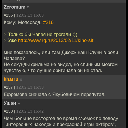
Zeromum
»
#256 |
12.02.13 16:03
Кому: Мопсовод,
#216
> Только бы Чапая не трогали :))
> Уже
http://www.rg.ru/2013/02/11/kino-sit
мне показалось, или там Джорж наш Клуни в роли
Чапаева?
Не секунды фильма не видел, но спинным мозгом
чувствую, что лучше оригинала он не стал.
khatru
»
#257 |
12.02.13 16:33
Ефремова сначала с Якубовичем перепутал.
Ушан
»
#258 |
12.02.13 16:42
Чем больше восторгов во время съёмок по поводу
"интересных находок и прекрасной игры актёров",