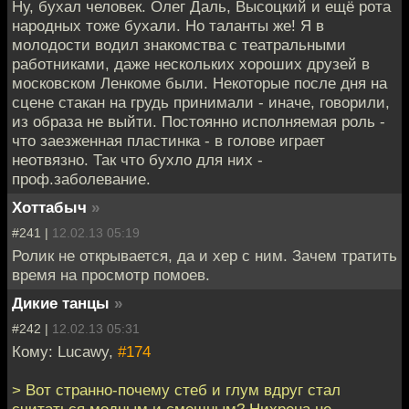
Ну, бухал человек. Олег Даль, Высоцкий и ещё рота
народных тоже бухали. Но таланты же! Я в
молодости водил знакомства с театральными
работниками, даже нескольких хороших друзей в
московском Ленкоме были. Некоторые после дня на
сцене стакан на грудь принимали - иначе, говорили,
из образа не выйти. Постоянно исполняемая роль -
что заезженная пластинка - в голове играет
неотвязно. Так что бухло для них -
проф.заболевание.
Хоттабыч
»
#241 |
12.02.13 05:19
Ролик не открывается, да и хер с ним. Зачем тратить
время на просмотр помоев.
Дикие танцы
»
#242 |
12.02.13 05:31
Кому: Lucawy,
#174
> Вот странно-почему стеб и глум вдруг стал
считаться модным и смешным? Нихрена не