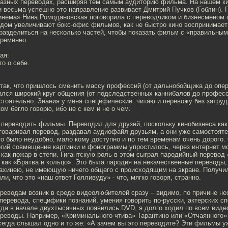
разных переводах, расширяя тем самым аудиторию фильма. На нашем к
 весьма успешно это направление развивает Дмитрий Пучков (Гоблин). 
нема» Нина Ромодановская поговорила с переводчиком и бизнесменом о
водом увеличивают бокс-офис фильмов, как не быстро кино воспринимае
разделиться на несколько частей, чтобы показать фильм с «правильным
временно.
ая:
о о себе.
так, что пришлось сменить массу профессий (от дальнобойщика до опер
ался широкий круг общения (от подследственных каннибалов до професс
тоятельно. Знания у меня специфические: читаю и перевожу без затруд
ом бегло говорю, ибо не с кем и не о чем.
 переводить фильмы. Переводил для друзей, поскольку кинобизнеса как 
говаривал перевод, раздавал аудиофайл друзьям, а они уже самостоя
о было неудобно, мало кому доступно и по тем временам очень дорого.
гий совмещение картинки и фонограммы упростилось, через интернет м
как пожар в степи. Гигантскую роль в этом сыграл пародийный перевод
 как «Братва и кольцо». Это была пародия на некачественные переводы,
 ахинею, не имеющую ничего общего с происходящим на экране. Получи
ли, что это «наш ответ Голливуду» - что, мягко говоря, странно.
реводам возник в среде видеолюбителей сразу – видимо, по причине не
перевода, специфики познаний, умения говорить по-русски, актерских с
огда в начале двухтысячных появились DVD, я долго ходил по всем вид
реводы. Например, «Криминального чтива» Тарантино или «Отчаянного» 
сегда слышал одно и то же: «А зачем вы это переводите? Эти фильмы у