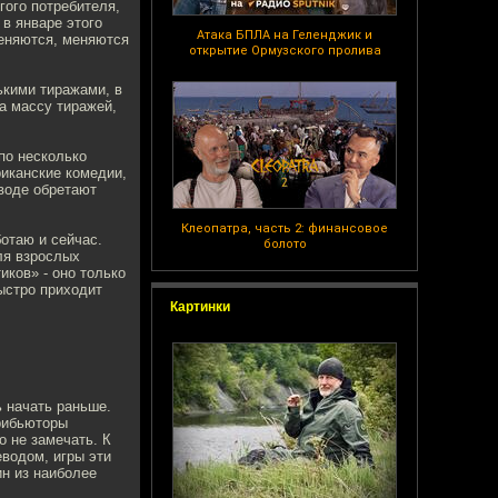
гого потребителя,
 в январе этого
Атака БПЛА на Геленджик и
меняются, меняются
открытие Ормузского пролива
ькими тиражами, в
а массу тиражей,
по несколько
риканские комедии,
еводе обретают
Клеопатра, часть 2: финансовое
отаю и сейчас.
болото
ля взрослых
иков» - оно только
быстро приходит
Картинки
ь начать раньше.
рибьюторы
о не замечать. К
водом, игры эти
н из наиболее