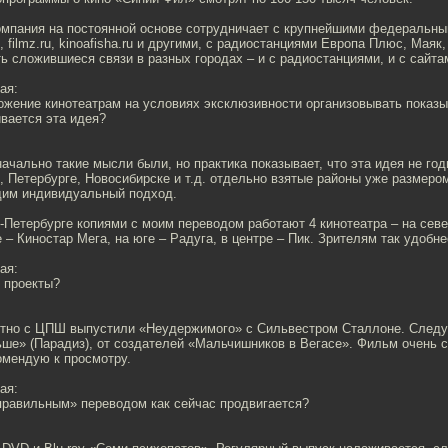
компания на постоянной основе сотрудничает с крупнейшими федеральн
.ru, filmz.ru, kinoafisha.ru и другими, с радиостанциями Европа Плюс, Маяк
ь сложившиеся связи в разных городах – и с радиостанциями, и с сайта
ая:
ожение кинотеатрам на условиях эксклюзивности организовывать показы
ивается эта идея?
ачально такие мысли были, но практика показывает, что эта идея не го
, Петербурге, Новосибирске и т.д. отдельно взятые районы уже размеро
одим индивидуальный подход.
-Петербурге копиями с моим переводом работают 4 кинотеатра – на севе
е – Киностар Мега, на юге – Радуга, в центре – Пик. Зрителям так удобне
ая:
 проекты?
стно с ЦПШ выпустили «Неудержимого» с Сильвестром Сталлоне. След
ьше» (Парадиз), от создателей «Мальчишников в Вегасе». Фильм очень 
омендую к просмотру.
ая:
правильным» переводом как сейчас продвигается?