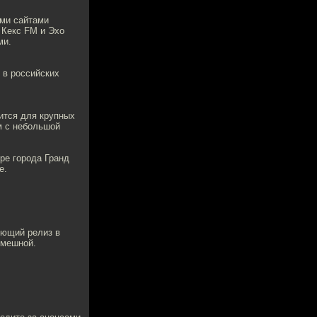
ыми сайтами
, Кекс FM и Эхо
ми.
 в российских
дится для крупных
м с небольшой
ре города Гранд
е.
ующий релиз в
смешной.