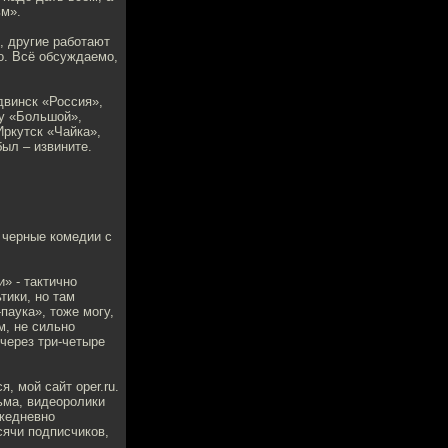
ьм».
, другие работают
о. Всё обсуждаемо,
двинск «Россия»,
ну «Большой»,
Иркутск «Чайка»,
был – извините.
 черные комедии с
» - тактично
тики, но там
паука», тоже могу,
м, не сильно
 через три-четыре
 мой сайт oper.ru.
ьма, видеоролики
ежедневно
сячи подписчиков,