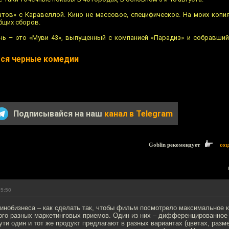
тов» с Каравеллой. Кино не массовое, специфическое. На моих копия
бщих сборов.
нь – это «Муви 43», выпущенный с компанией «Парадиз» и собравши
тся черные комедии
Подписывайся на наш
канал в Telegram
Goblin рекомендует
соз
15:50
кинобизнеса – как сделать так, чтобы фильм посмотрело максимальное 
ного разных маркетинговых приемов. Один из них – дифференцированно
ути один и тот же продукт предлагают в разных вариантах (цветах, размер