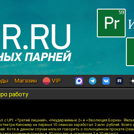
оды
Магазин
VIP
ро работу
л с UPI: «Третий лишний», «Неудержимые 2» и «Эволюция Борна». Филь
театре Киномир на первых 10 сеансах заработал 3 млн. рублей. Всего 
лей. Хотя в данном случае нельзя говорить о полноценном прокате (се
ё-таки точечные показы в 40 городах, в основном 3 и 10 августа.