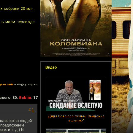
х собрали 20 млн.
й в моём переводе
Видео
дать сайт
в megagroup.ru
всего: 80,
Goblin
: 17
# 1
Дядя Вова про фильм "Свидание
количество людей.
вслепую"
е предложение
ах и т. д.) В