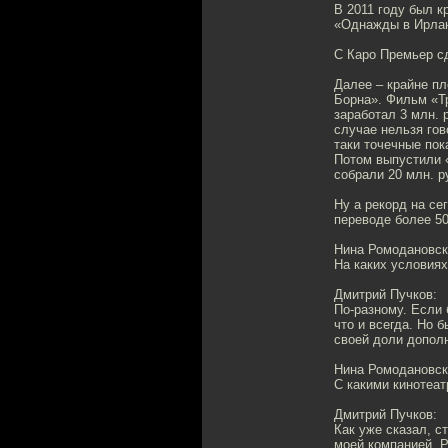
В 2011 году был к
«Однажды в Ирла
С Каро Премьер с
Далее – крайне п
Борна». Фильм «Т
заработал 3 млн. 
случае нельзя гов
таки точечные пока
Потом выпустили 
собрали 20 млн. р
Ну а рекорд на с
переводе более 50
Нина Ромодановск
На каких условия
Дмитрий Пучков:
По-разному. Если 
что и всегда. Но 
своей доли дополн
Нина Ромодановск
С какими кинотеат
Дмитрий Пучков:
Как уже сказал, 
моей компанией. 