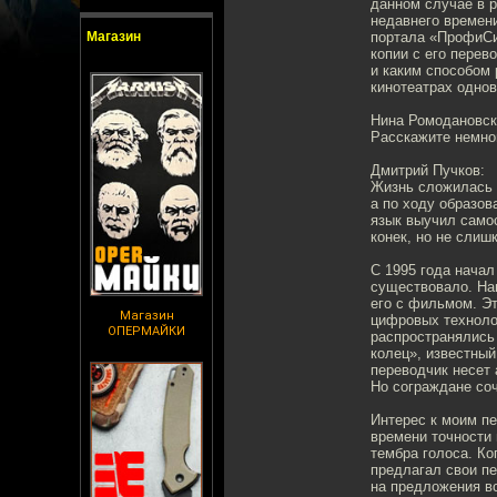
данном случае в 
недавнего времени
Магазин
портала «ПрофиСи
копии с его пере
и каким способом 
кинотеатрах одно
Нина Ромодановск
Расскажите немног
Дмитрий Пучков:
Жизнь сложилась 
а по ходу образов
язык выучил самос
конек, но не слишк
С 1995 года начал
существовало. На
его с фильмом. Эт
Магазин
цифровых техноло
ОПЕРМАЙКИ
распространялись 
колец», известный
переводчик несет
Но сограждане соч
Интерес к моим пе
времени точности 
тембра голоса. К
предлагал свои пе
на предложения в