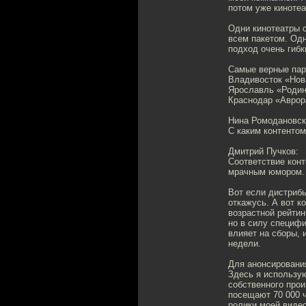
потом уже кинотеа
Одни кинотеатры 
всем пакетом. Одн
подход очень гибк
Самые верные пар
Владивосток «Нов
Ярославль «Родина
Краснодар «Аврора
Нина Ромодановск
С каким контентом
Дмитрий Пучков:
Соответствие кон
мрачным юмором. 
Вот если дистриб
откажусь. А вот к
возрастной рейтин
но в силу специфи
влияет на сборы, 
недели.
Для анонсирования
Здесь я использую
собственного прои
посещают 70 000 ч
ролики моей видео