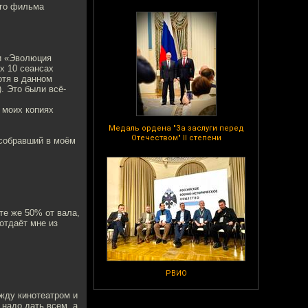
ого фильма
 и «Эволюция
х 10 сеансах
отя в данном
. Это были всё-
 моих копиях
Медаль ордена "За заслуги перед
Отечеством" II степени
 собравший в моём
те же 50% от вала,
отдаёт мне из
РВИО
жду кинотеатром и
надо дать всем, а