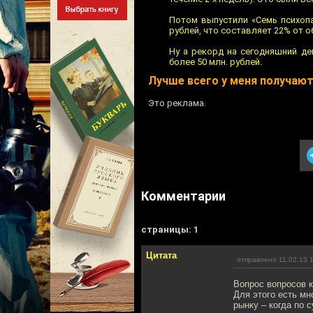
Потом выпустили «Семь психопа
рублей, что составляет 22% от о
Ну а рекорд на сегодняшний де
более 50 млн. рублей.
Лучше всего у меня получаю
Это реклама.
Комментарии
cтраницы: 1
Цитата
отправлено 11.02.13 
Вопрос вопросов 
Для этого есть м
рынку – когда по с