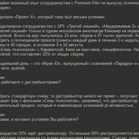
райне полезный опыт сотрудничества с Premium Film по выпуску отличн
ндии».
делали «Проект Х», который тоже был весьма успешен.
лодотворное сотрудничество с UPI: «Третий лишний», «Неудержимые 2»
ретий лишний» только в одном московском кинотеатре Киномир на первы
рублей. Всего на круг получилось 15 млн. сборов и 37 тысяч зрителей. Х
орить о полноценном прокате (сеансы каждый день в течение 2-х недель)
зы в 40 городах, в основном 3 и 10 августа.
«Семь психопатов» с Каравеллой. Кино не массовое, специфическое. На
ублей, что составляет 22% от общих сборов.
егодняшний день – это «Муви 43», выпущенный с компанией «Парадиз» и
 млн. рублей.
ая:
х работаете с дистрибьюторами?
брать стандартную схему, то дистрибьютор ничего не теряет – получает 
бывает (как с фильмом «Семь психопатов», например), что дистрибьютор 
ительный процент, который я компенсирую усиленной pr-активностью.
ая:
рами, и на каких условиях Вы работаете?
стандартно 50% идёт дистрибьютору. Остальные 50% распределяются ме
Работаем практически со всеми желающими кинотеатрами. Считаю, шанс 