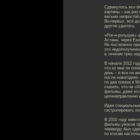
Сдвинулось все б
картины – как раз
весьма непростой,
Во-первых, всё до
другое удалось.
«Рок-н-рольщик» ш
Астаны, через Ека
Но постепенно при
это недополученна
в течение трех не
В начале 2012 го
что ко мне он поп
день – и все на а
после новогодних 
по два показа в М
сказать, что на «
фильмы, даже есл
целенаправленно 
Идея специальных 
гастролировать по
В 2010 году вмест
фильмы ужасов пр
переводу был сде
по итогам настоль