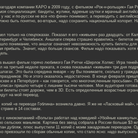
лагодаря компании КАРО в 2009 году, с фильмом «Рок-н-рольщик» Гая Р
 моя специализация: бандиты, жулики, ядреные шутки и мрачный англий
 у нас и по-русски не все «по фене» понимают, а переводить с английск
лжно быть понятно, во-вторых, надо сохранить национальный колорит. На
ел только на спецпоказах. Показал я его «живьем» раз двадцать: от Ка
теринбург и Челябинск. Аншлаги сперва страшно нравились – билетов не
шло понимание, что аншлаг означает невозможность купить билеты для 
я прибыль. Значит, надо больше сеансов. Фильм надо показывать хотя б
дель.
да вышел фильм горячо любимого Гая Ритчи «Шерлок Холмс: Игра теней»
ал на третьей неделе проката, я снова показывал «живьем» три дня подря
ншлагах. Это была середина января – ну Вы понимаете, сколько у гражда
праздников. Но и этого оказалось недостаточно. В конце февраля приш
оскве и в Петербурге – как говорится, «по многочисленным просьбам». П
Холмса» пришло четыре с лишним тысячи человек. Моя аудитория готова
и билеты стоят дороже, чем в 3D. Есть определенные возрастные огран
идут на мой перевод.
копий «в переводе Гоблина» возникла давно. Я же не «Ласковый май», 
 стране в 14 составах.
е с кинокомпанией «Вольга» работал над комедией «Убойные каникулы»,
о сельских маньяков. Картина без звезд собрала в России больше $3 м
лан дубляж, плюс выпустили 11 копий с моим закадровым переводом. О
ко превзошли по сборам обычные копии, что стало ясно: надо выпускать