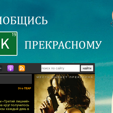
Это ПЕАР
м «Третий лишний»
на круг получилось
ансы каждый день в