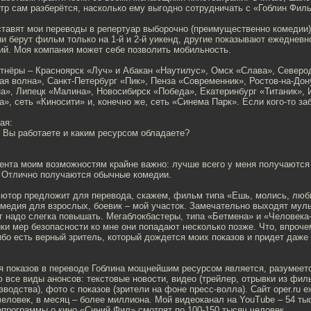
тр сам разберётся, насколько ему выгодно сотрудничать с «Гоблин Фил
ставят мои переводы в репертуар выборочно (преимущественно комедии)
и берут фильм только на 1-й и 2-й уикенд, другие показывают ежедневн
ий. Моя компания может себе позволить мобильность.
тнёры – Красноярск «Луч» и Абакан «Наутилус», Омск «Слава», Северо
ая волна», Санкт-Петербург «Пик», Пенза «Современник», Ростов-на-До
», Липецк «Малина», Новосибирск «Победа», Екатеринбург «Титаник», 
», сеть «Киносити» и, конечно же, сеть «Синема Парк». Если кого-то за
ая:
 Вы работаете и каким ресурсом обладаете?
тента моим возможностям крайне важно: лучше всего у меня получаются
Отлично получаются обычные комедии.
ьютор предложит для перевода, скажем, фильм типа «Ешь, молись, люби
омедия для взрослых, боевик – мой участок. Замечательно выходят муль
г надо слегка повышать. Мегаблокбастеры, типа «Бетмена» и «Человека-
ки мер безопасности ко мне они попадают несколько позже. Что, впроче
ибо есть верный зритель, который дождется моих показов и придет даже
 показов в переводе Гоблина мощнейшим ресурсом является, разумеется,
 все виды анонсов: текстовые новости, видео (трейлер, отрывки из фил
зводства), фото с показов (зрители на фоне пресс-волла). Сайт оper.ru 
еловек, в месяц – более миллиона. Мой видеоканал на YouTube – 54 ты
программы о кино «Синий Фил» смотрят по 100-150 тысяч человек.