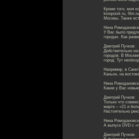
Кроме того, моя 
kinopoisk.ru, film
Москвы. Также ест
Нина Ромодановск
У Вас было предл
городах. Как разв
Дмитрий Пучков:
Действительно изн
городов. В Москве
город. Тут необх
Например, в Санкт
Каньон, на восток
Нина Ромодановск
Какие у Вас новые
Дмитрий Пучков:
Только что совме
марте – «21 и бол
Настоятельно рек
Нина Ромодановск
А выпуск DVD с «
Дмитрий Пучков: