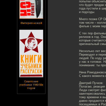
попытки объяснить
что будет продан 
года пустили в ши
и подходы.
Много позже CP D
том числе – колле
Империя ножей
фильм с моим пер
С тех пор фильмы 
релизов в год. Он
которые считаются
оригинальный смы
Несколько лет вес
Переводил и пере
людей. По ходу ра
у нас в головах. 
понимание: ты про
Нина Ромодановск
С какого момента
Советские
Дмитрий Пучков:
учебники 1940-50х
Полагаю, реакция 
годов
Люди смотрят фил
заинтересовались 
тому времени я вы
давно продаются 
посещаемых в Росс