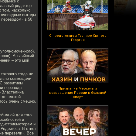
инорынке с
Главный редактор
 том, насколько
т очевидные выгоды
 переводом» в 50
О предстоящем Турнире Святого
Георгия
уполномоченного),
оров). Английский
нений – это мой
такового тогда не
тельно совмещали
 С развитием
ои переводы
Признание Меркель и
 «Властелина
возвращение России в большой
 где плохой
спорт
лось очень смешно.
обычной для того
пособностей и
еодистрибьюторам и
Родригеса. В ответ
же перевели». Все