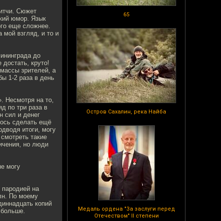
итчи. Сюжет
65
ский юмор. Язык
ого еще сложнее.
 мой взгляд, и то и
лининграда до
 достать, круто!
массы зрителей, а
ы 1-2 раза в день
. Несмотря на то,
д по три раза в
Остров Сахалин, река Найба
н сил и денег
лось сделать ещё
одводя итоги, могу
 смотреть такие
ичения, но люди
не могу
 пародией на
лн. По моему
диннадцать копий
Медаль ордена "За заслуги перед
 больше.
Отечеством" II степени