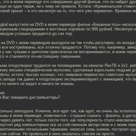
, что в моем переводе это совершенно другой фильм, что он найдет дру
еще не один тираж, ни к чему не привели. Кстати, «Криминальное чтиво»
рокий прокат – и это несмотря на то, что «его уже перевели». Времена 
igital выпустили на DVD в моем переводе фильм «Бешеные псы» нескол
кционным специзданием в жестяных коробках по 800 рублей. Несмотря н
еводом успешно продается до сих пор.
на DVD с моим переводом выходили не так чтобы регулярно, но иногда 
и все востребованы, все отлично продаются. Потому что, например, аме
 у нас тупыми и зрителем практически не воспринимаются, в моем пер
сл и становятся по-настоящему смешными.
ьма плодотворно трудился на телевидении, на каналах РенТВ и 2х2, раб
вожу весьма специфические мультики, сделанные взрослыми людьми д
боты, кстати, быстро осознал, что «мировое первенство советских мульт
На западе так давно и плодотворно экспериментируют с анимацией, что 
сто ничего не видел и ничего не знаешь.
ая:
 в Вас поверили дистрибьюторы?
сильно запоздала. Конечно, все идет так, как идет, но очень бы хотелос
ьмы в моем переводе, появляются – страшно сказать – фанаты, а дист
через девять лет, только после того, как популярность стало невозможн
пустил ряд компьютерных игр за собственным авторством и с моим пере
миллионными легальными тиражами, написал семь книжек, построил оди
ии сайтов. Но пробиться в кино оказалось совсем не просто.