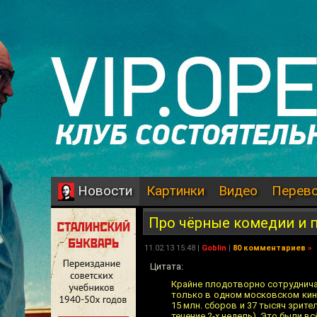
Картинки
Видео
Перев
Новости
Про чёрные комедии и п
11.02.13 15:48 |
Goblin
|
80 комментариев
»
Цитата:
Крайне плодотворно сотруднича
только в одном московском кино
15 млн. сборов и 37 тысяч зрите
течение 2-х недель). Это были вс