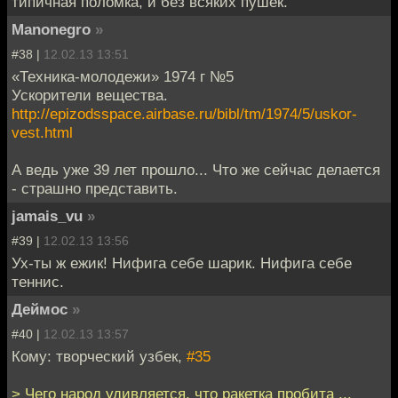
типичная поломка, и без всяких пушек.
Manonegro
»
#38 |
12.02.13 13:51
«Техника-молодежи» 1974 г №5
Ускорители вещества.
http://epizodsspace.airbase.ru/bibl/tm/1974/5/uskor-
vest.html
А ведь уже 39 лет прошло... Что же сейчас делается
- страшно представить.
jamais_vu
»
#39 |
12.02.13 13:56
Ух-ты ж ежик! Нифига себе шарик. Нифига себе
теннис.
Деймос
»
#40 |
12.02.13 13:57
Кому: творческий узбек,
#35
> Чего народ удивляется, что ракетка пробита ...