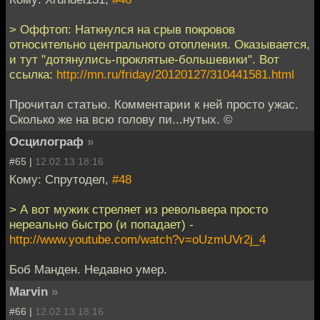
> Оффтоп: Наткнулся на срыв покровов
относительно центрального отопления. Оказывается,
и тут "дотянулись-проклятые-большевики". Вот
ссылка:
http://mn.ru/friday/20120127/310441581.html
Прочитал статью. Комментарии к ней просто ужас.
Сколько же на всю голову пи...нутых. ©
Осцилограф
»
#65 |
12.02.13 18:16
Кому: Спрутодел,
#48
> А вот мужик стреляет из револьвера просто
нереально быстро (и попадает) -
http://www.youtube.com/watch?v=oUzmUVr2j_4
Боб Манден. Недавно умер.
Marvin
»
#66 |
12.02.13 18:16