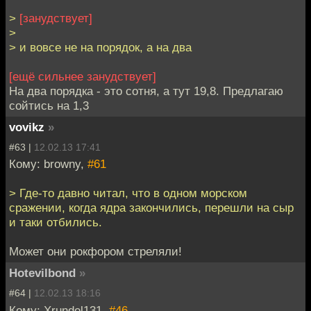
>
[занудствует]
>
> и вовсе не на порядок, а на два
[ещё сильнее занудствует]
На два порядка - это сотня, а тут 19,8. Предлагаю
сойтись на 1,3
vovikz
»
#63 |
12.02.13 17:41
Кому: browny,
#61
> Где-то давно читал, что в одном морском
сражении, когда ядра закончились, перешли на сыр
и таки отбились.
Может они рокфором стреляли!
Hotevilbond
»
#64 |
12.02.13 18:16
Кому: Xrundel131,
#46