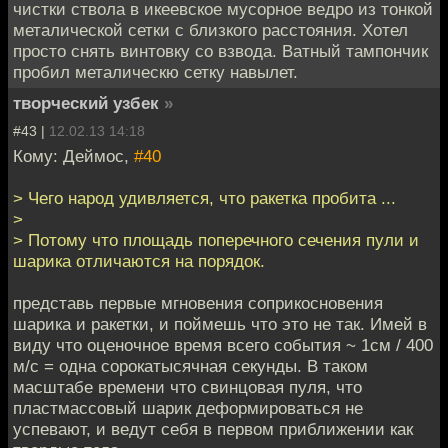
чистки ствола в икеевское мусорное ведро из тонкой
металической сетки с близкого расстояния. Хотел
просто снять винтовку со взвода. Ватный тампончик
пробил металическю сетку навылет.
творческий узбек
»
#43 |
12.02.13 14:18
Кому: Деймос,
#40
> Чего народ удивляется, что ракетка пробита ...
>
> Потому что площадь поперечного сечения пули и
шарика отличаются на порядок.
представь первые мгновения соприкосновения
шарика и ракетки, и поймешь что это не так. Имей в
виду что оценочное время всего события ~ 1см / 400
м/с = одна сорокатысячная секунды. В таком
масштабе времени что свинцовая пуля, что
пластмассовый шарик деформироваться не
успевают, и ведут себя в первом приближении как