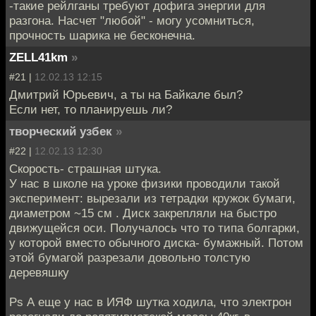
-такие рейлганы требуют дофига энергии для
разгона. Насчет "любой" - могу усомниться,
прочность шарика не бесконечна.
ZELL41km
»
#21 |
12.02.13 12:15
Дмитрий Юрьевич, а ты на Байкале был?
Если нет, то планируешь ли?
творческий узбек
»
#22 |
12.02.13 12:30
Скорость- страшная штука.
У нас в школе на уроке физики проводили такой
эксперимент: вырезали из тетрадки кружок бумаги,
диаметром ~15 см . Диск закрепляли на быстро
движущейся оси. Получалось что то типа болгарки,
у которой вместо обычного диска- бумажный. Потом
этой бумагой разрезали довольно толстую
деревяшку
Ps А еще у нас в ИЯФ шутка ходила, что электрон