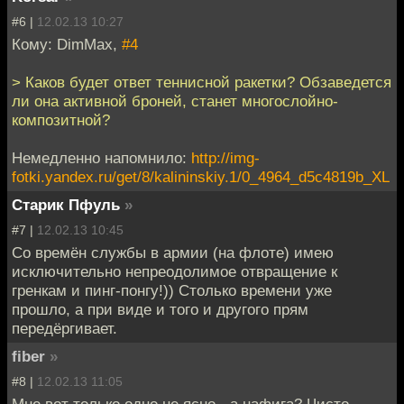
#6 |
12.02.13 10:27
Кому: DimMax,
#4
> Каков будет ответ теннисной ракетки? Обзаведется
ли она активной броней, станет многослойно-
композитной?
Немедленно напомнило:
http://img-
fotki.yandex.ru/get/8/kalininskiy.1/0_4964_d5c4819b_XL
Старик Пфуль
»
#7 |
12.02.13 10:45
Со времён службы в армии (на флоте) имею
исключительно непреодолимое отвращение к
гренкам и пинг-понгу!)) Столько времени уже
прошло, а при виде и того и другого прям
передёргивает.
fiber
»
#8 |
12.02.13 11:05
Мне вот только одно не ясно - а нафига? Чисто