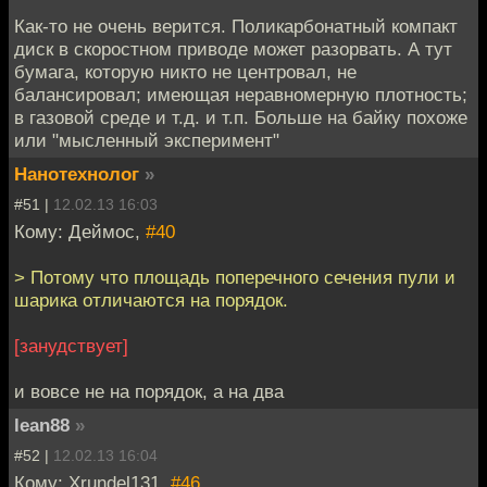
Как-то не очень верится. Поликарбонатный компакт
диск в скоростном приводе может разорвать. А тут
бумага, которую никто не центровал, не
балансировал; имеющая неравномерную плотность;
в газовой среде и т.д. и т.п. Больше на байку похоже
или "мысленный эксперимент"
Нанотехнолог
»
#51 |
12.02.13 16:03
Кому: Деймос,
#40
> Потому что площадь поперечного сечения пули и
шарика отличаются на порядок.
[занудствует]
и вовсе не на порядок, а на два
lean88
»
#52 |
12.02.13 16:04
Кому: Xrundel131,
#46