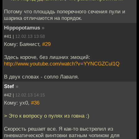
Потому что площадь поперечного сечения пули и
шарика отличаются на порядок.
Hippopotamus
»
#41 |
12.02.13 13:58
Кому: Баянист,
#29
Здесь короче, без лишних эмоций:
http://www.youtube.com/watch?v=YYNCGZCul1Q
В двух словах - сопло Лаваля.
Stef
»
#42 |
12.02.13 14:15
Кому: yx0,
#36
> Это к вопросу о пулях из говна :)
Скорость решает все. Я как-то выстрелил из
пневматической винтовки ватным чопиком для