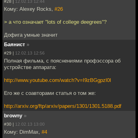
#28 |
12.02.13 12:44
Кому: Alexey Rocks,
#26
> а что означает "lots of college deegrees"?
Дофига умные значит
Баянист
»
#29 |
12.02.13 12:56
Полная фильма, с пояснениями профэссора об
устройстве аппарата:
http://www.youtube.com/watch?v=I9zBGgpzl0I
Его же с соавторами статья о том же:
http://arxiv.org/ftp/arxiv/papers/1301/1301.5188.pdf
browny
»
#30 |
12.02.13 13:00
Кому: DimMax,
#4