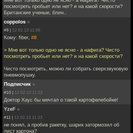
посмотреть пробьет или нет? и на какой скорости?
Британские ученые, блин..
coppolos
»
#9 |
12.02.13 11:06
Кому: fiber,
#8
> Мне вот только одно не ясно - а нафига? Чисто
посмотреть пробьет или нет? и на какой скорости?
Чисто посмотреть, можно ли собрать сверхзвуковую
пневмопушку.
Подписчик
»
#10 |
12.02.13 11:22
Доктор Хаус бы мечтал о такой картофелебойке!
YzeF
»
#11 |
12.02.13 11:23
не понял, а пробив ракетку, шарик затормозил об
лист картона?