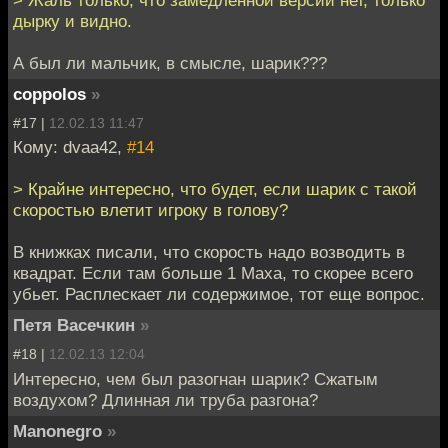
> Жаль только, что замедленной версии нет, только
дырку и видно.
А был ли мальчик, в смысле, шарик???
coppolos
»
#17 |
12.02.13 11:47
Кому: dvaa42,
#14
> Крайне интересно, что будет, если шарик с такой
скоростью влетит игроку в голову?
В книжках писали, что скорость надо возводить в
квадрат. Если там больше 1 Маха, то скорее всего
убьет. Расплескает ли содержимое, тот еще вопрос.
Петя Васечкин
»
#18 |
12.02.13 12:04
Интересно, чем был разогнан шарик? Сжатым
воздухом? Длинная ли труба разгона?
Manonegro
»