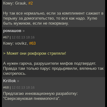
Кому: Grauk,
#2
Ну так все нормально, если за комплимент сажают в
тюрьму за домогательство, то все как надо. Хулю
быть мужиком, если не покорману.
ромашов
»
#67 |
12.02.13 18:16
Кому: vovikz,
#63
> Может они рокфором стреляли!
А нужен гароча, разрушители мифов подтвердят.
Правда там только парус продырявили, вяленько так
смотрелось.
Krillok
»
#68 |
12.02.13 18:16
Предлагаю инновационную разработку:
"Сверхзвуковая пневмопочта".