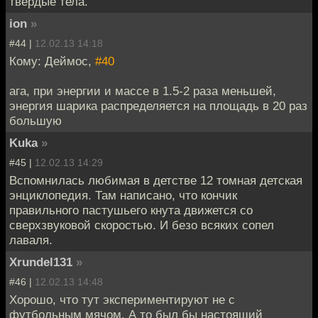
твердые тела.
ion
»
#44 |
12.02.13 14:18
Кому: Деймос,
#40
ага, при энергии и массе в 1.5-2 раза меньшей,
энергия шарика распределяется на площадь в 20 раз
большую
Kuka
»
#45 |
12.02.13 14:29
Вспомнилась любимая в детстве 12 томная детская
энциклопедия. Там написано, что кончик
правильного пастушьего кнута движется со
сверхзвуковой скоростью. И безо всяких сопел
лаваля.
Xrundel131
»
#46 |
12.02.13 14:48
Хорошо, что тут экспериментируют не с
футбольным мячом. А то был бы настоящий