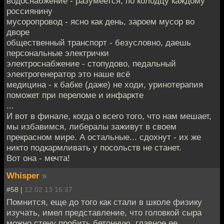
водоснабжение - разумеется, по колодцу каждому
россиянину
мусоропровод - ясно как день, зароем мусор во
дворе
общественный транспорт - безусловно, даешь
персональные электрички
электроснабжение - стопудово, педальный
электрогенератор это наше всё
медицина - к бабке (даже) не ходи, уринотерапия
поможет при переломе и инфаркте
...
И вот в финале, когда о всего того, что нам мешает,
мы избавимся, либералы заживут в своем
прекрасном мире. А остальные... сдохнут - их же
никто подкармливать у посольств не станет.
Вот она - мечта!
Whisper
»
#58 |
12.02.13 16:37
Помнится, еще до того как стали в школе физику
изучать, имел представление, что головкой сыра
можно стену пробить бетонную, главное ее