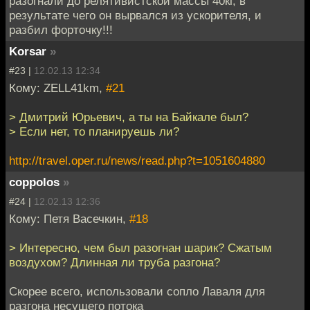
разогнали до релятивистской массы 40кг, в
результате чего он вырвался из ускорителя, и
разбил форточку!!!
Korsar
»
#23 |
12.02.13 12:34
Кому: ZELL41km,
#21
> Дмитрий Юрьевич, а ты на Байкале был?
> Если нет, то планируешь ли?
http://travel.oper.ru/news/read.php?t=1051604880
coppolos
»
#24 |
12.02.13 12:36
Кому: Петя Васечкин,
#18
> Интересно, чем был разогнан шарик? Сжатым
воздухом? Длинная ли труба разгона?
Скорее всего, использовали сопло Лаваля для
разгона несущего потока