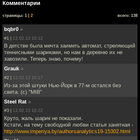
Комментарии
cтраницы: 1 |
2
всего: 138
bqbr0
»
#1 |
12.02.13 10:12
В детстве была мечта заиметь автомат, стреляющий
теннисными шариками, но нам в деревню их не
завозили. Теперь знаю, почему!
Grauk
»
#2 |
12.02.13 10:17
Из-за этой штуки Нью-Йорк в 77-м остался без
света. (с) "MIB"
Steel Rat
»
#3 |
12.02.13 10:22
Круто, жаль шарик не показали.
Кстати, на тему свободной любви статья занятная -
http://www.imperiya.by/authorsanalytics19-15302.html