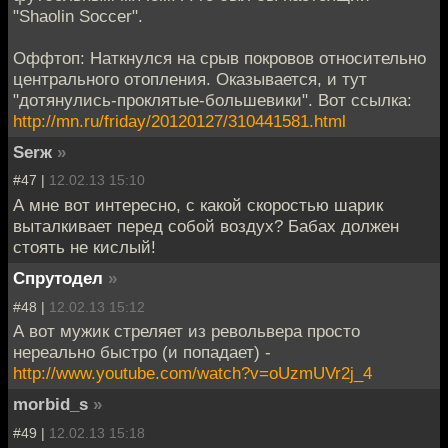
"Shaolin Soccer".
Оффтоп: Наткнулся на срыв покровов относительно
центрального отопления. Оказывается, и тут
"дотянулись-проклятые-большевики". Вот ссылка:
http://mn.ru/friday/20120127/310441581.html
Serж
»
#47 |
12.02.13 15:10
А мне вот интересно, с какой скоростью шарик
выталкивает перед собой воздух? Бабах должен
стоять не кислый!
Спрутодел
»
#48 |
12.02.13 15:12
А вот мужик стреляет из револьвера просто
нереально быстро (и попадает) -
http://www.youtube.com/watch?v=oUzmUVr2j_4
morbid_s
»
#49 |
12.02.13 15:18