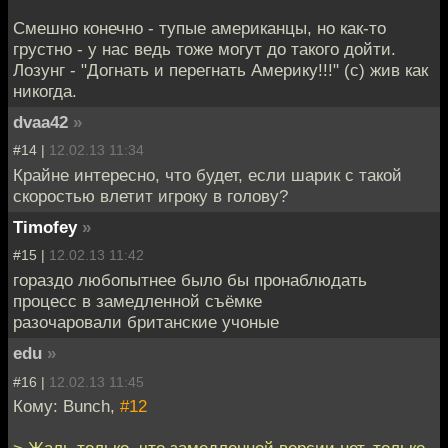
Смешно конечно - тупые американцы, но как-то
грустно - у нас ведь тоже могут до такого дойти.
Лозунг - "Догнать и перегнать Америку!!!" (с) жив как
никогда.
dvaa42
»
#14 |
12.02.13 11:34
Крайне интересно, что будет, если шарик с такой
скоростью влетит игроку в голову?
Timofey
»
#15 |
12.02.13 11:42
гораздо любопытнее было бы пронаблюдать
процесс в замедленной съёмке
разочаровали британские учоные
edu
»
#16 |
12.02.13 11:45
Кому: Bunch,
#12