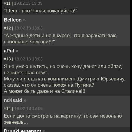
#11 |
19.02.13 13:03
"Шеф - про Чапая,пожалуйста!"
Belleon
»
#12 |
19.02.13 13:05
"А жадные дети и не в курсе, что я зарабатываю
побольше, чем они!!!"
aPul
»
#13 |
19.02.13 13:05
Я не умею шутить, но очень хочу денег или айпэд
не ниже "ipad new".
Могу ли я сделать комплимент Дмитрию Юрьевичу,
сказав, что он очень похож на Путина?
А может быть даже и на Сталина!!!
nd4said
»
#14 |
19.02.13 13:06
Если долго смотреть на картинку, то сам невольно
зевнешь...
DrunkLeutenant
»