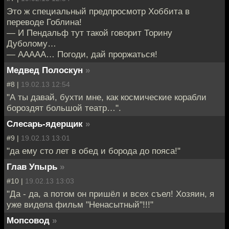
Это ж специальный предпросмотр Хоббита в
переводе Гоблина!
— И Пендальф тут такой говорит Торину
Дуболому…
— ААААА… Погоди, дай проржаться!
Медвед Полоскун
»
#8 |
19.02.13 12:54
"А ты давай, бухти мне, как космические корабли
бороздят большой театр…".
Слесарь-ядерщик
»
#9 |
19.02.13 13:01
"да ему сто лет в обед и борода до пояса!"
Глав Упырь
»
#10 |
19.02.13 13:03
"Да - да, а потом он пришёл и всех съел! Хозяин, я
уже видела фильм "Ненасытный"!!!"
Мопсовод
»