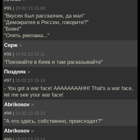
#95 |
19.02.13 15:08
"Вкусен был рассказчик, да мал"
"Демократия в России, говорите?"
"Боян!"
"Опять реклама..."
Серж
»
#96 |
19.02.13 15:11
"Поезжайте в Киев и там расказывайте"
Поздняк
»
#97 |
19.02.13 15:14
- You got a war face! AAAAAAAAHH! That's a war face,
let me see your war face!
Abrikosov
»
#98 |
19.02.13 15:21
"А что здесь, собственно, происходит?"
Abrikosov
»
#99 |
19.02.13 15:24