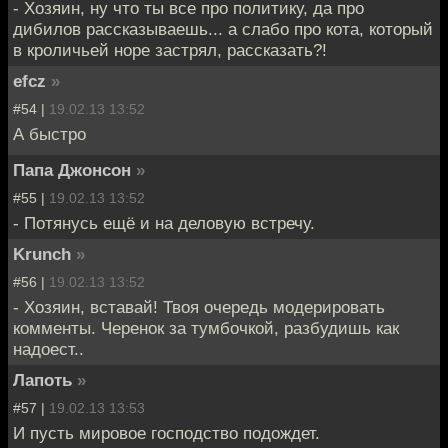
- Хозяин, ну что ты все про политику, да про
дибилов рассказываешь... а слабо про кота, который
в кроличьей норе застрял, рассказать?!
efcz
»
#54 |
19.02.13 13:52
А быстро
Папа Джонсон
»
#55 |
19.02.13 13:52
- Потянусь ещё и на деловую встречу.
Krunch
»
#56 |
19.02.13 13:52
- Хозяин, вставай! Твоя очередь модерировать
комменты. Черенок за тумбочкой, разбудишь как
надоест..
Лапоть
»
#57 |
19.02.13 13:53
И пусть мировое господство подождет.