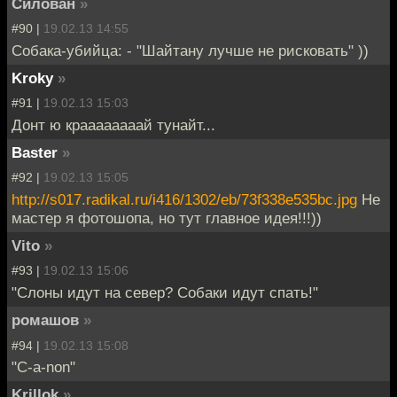
Силован
»
#90 |
19.02.13 14:55
Собака-убийца: - "Шайтану лучше не рисковать" ))
Kroky
»
#91 |
19.02.13 15:03
Донт ю краааааааай тунайт...
Baster
»
#92 |
19.02.13 15:05
http://s017.radikal.ru/i416/1302/eb/73f338e535bc.jpg
Не
мастер я фотошопа, но тут главное идея!!!))
Vito
»
#93 |
19.02.13 15:06
"Слоны идут на север? Собаки идут спать!"
ромашов
»
#94 |
19.02.13 15:08
"C-a-non"
Krillok
»