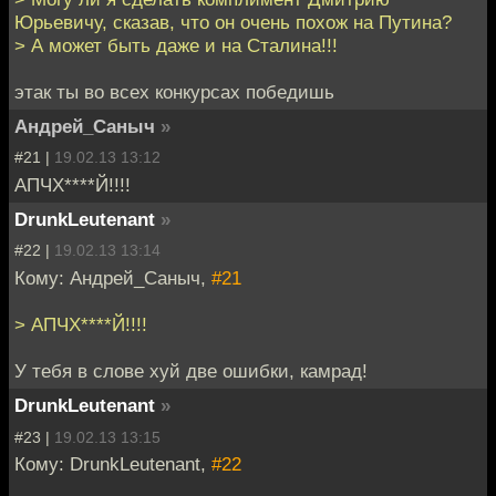
Юрьевичу, сказав, что он очень похож на Путина?
> А может быть даже и на Сталина!!!
этак ты во всех конкурсах победишь
Андрей_Саныч
»
#21 |
19.02.13 13:12
АПЧХ****Й!!!!
DrunkLeutenant
»
#22 |
19.02.13 13:14
Кому: Андрей_Саныч,
#21
> АПЧХ****Й!!!!
У тебя в слове хуй две ошибки, камрад!
DrunkLeutenant
»
#23 |
19.02.13 13:15
Кому: DrunkLeutenant,
#22