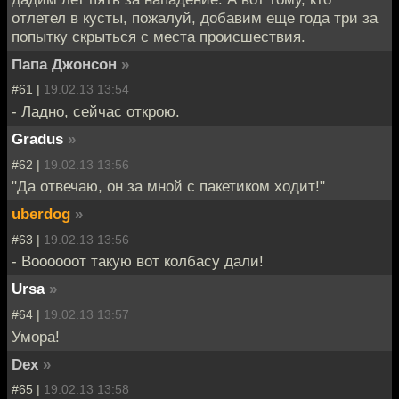
отлетел в кусты, пожалуй, добавим еще года три за
попытку скрыться с места происшествия.
Папа Джонсон
»
#61 |
19.02.13 13:54
- Ладно, сейчас открою.
Gradus
»
#62 |
19.02.13 13:56
"Да отвечаю, он за мной с пакетиком ходит!"
uberdog
»
#63 |
19.02.13 13:56
- Воооооот такую вот колбасу дали!
Ursa
»
#64 |
19.02.13 13:57
Умора!
Dex
»
#65 |
19.02.13 13:58