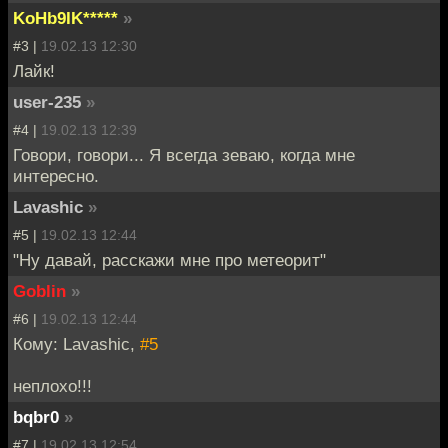
KoHb9IK*****
»
#3 |
19.02.13 12:30
Лайк!
user-235
»
#4 |
19.02.13 12:39
Говори, говори... Я всегда зеваю, когда мне
интересно.
Lavashic
»
#5 |
19.02.13 12:44
"Ну давай, расскажи мне про метеорит"
Goblin
»
#6 |
19.02.13 12:44
Кому: Lavashic,
#5
неплохо!!!
bqbr0
»
#7 |
19.02.13 12:54