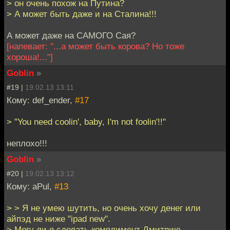
> он очень похож на Путина?
> А может быть даже и на Сталина!!!
А может даже на САМОГО Сая?
[напевает: "...а может быть корова? Но тоже
хороша!..."]
Goblin
»
#19 |
19.02.13 13:11
Кому: def_ender,
#17
> "You need coolin', baby, I'm not foolin'!!"
неплохо!!!
Goblin
»
#20 |
19.02.13 13:12
Кому: aPul,
#13
> > Я не умею шутить, но очень хочу денег или
айпэд не ниже "ipad new".
> Могу ли я сделать комплимент Дмитрию