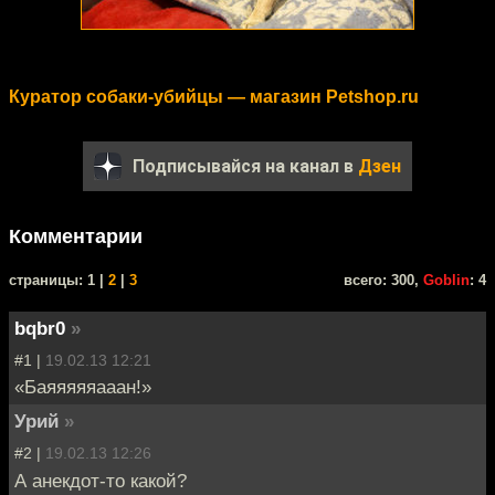
Куратор собаки-убийцы — магазин Petshop.ru
Подписывайся на канал в
Дзен
Комментарии
cтраницы: 1 |
2
|
3
всего: 300,
Goblin
: 4
bqbr0
»
#1 |
19.02.13 12:21
«Баяяяяяааан!»
Урий
»
#2 |
19.02.13 12:26
А анекдот-то какой?