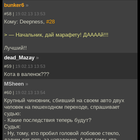
bunker6
»
#58 |
19.02.13 13:53
Кому: Deepness,
#28
> — Начальник, дай марафету! ДААААй!!!
Лучший!!
dead_Mazay
»
#59 |
19.02.13 13:53
Кота в валенок???
MSheen
»
#60 |
19.02.13 13:54
Крупный чиновник, сбивший на своем авто двух
человек на пешеходном переходе, спрашивает
судью:
- Какие последствия теперь будут?
Судья:
- Ну, тому, кто пробил головой лобовое стекло,
дадим лет пять за нападение. А вот тому, кто