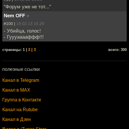
"Форум уже не тот..."
Nem OFF
»
#100 |
19.02.13 15:29
- Убийца, голос!
- Гуууааааффф!!!
cтраницы: 1 |
2
|
3
всего: 300
полезные ссылки
Канал в Telegram
Канал в MAX
Группа в Контакте
Канал на Rutube
Канал в Дзен