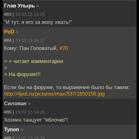
Глав Упырь
»
#83 |
19.02.13 14:25
"И тут, я его за жопу хвать!"
PoD
»
#84 |
19.02.13 14:27
Кому: Пан Головатый,
#70
> > читает комментарии
>
> На форуме!!!
Если бы на форуме, то выражение было бы таким:
http://4put.ru/pictures/max/537/1650156.jpg
Силован
»
#85 |
19.02.13 14:28
Хозяин танцует "яблочко"!
Тупоп
»
#86 |
19.02.13 14:34