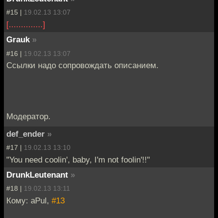
#15 |
19.02.13 13:07
[..............]
Grauk
»
#16 |
19.02.13 13:07
Ссылки надо сопровождать описанием.
Модератор.
def_ender
»
#17 |
19.02.13 13:10
"You need coolin', baby, I'm not foolin'!!"
DrunkLeutenant
»
#18 |
19.02.13 13:11
Кому: aPul,
#13