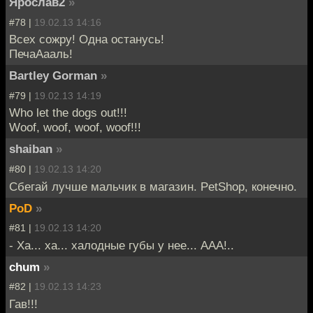
Ярослав2
»
#78 |
19.02.13 14:16
Всех сожру! Одна останусь!
ПечаАааль!
Bartley Gorman
»
#79 |
19.02.13 14:19
Who let the dogs out!!!
Woof, woof, woof, woof!!!
shaiban
»
#80 |
19.02.13 14:20
Сбегай лучше мальчик в магазин. PetShop, конечно.
PoD
»
#81 |
19.02.13 14:20
- Ха... ха... халодные губы у нее... ААА!..
chum
»
#82 |
19.02.13 14:23
Гав!!!