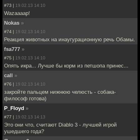
#73 |
19.02.13 14:10
Wazaaaap!
Nokas
»
#74 |
19.02.13 14:10
Реакция животных на инаугурационную речь Обамы.
fsa777
»
#75 |
19.02.13 14:10
Опять икра... Лучше бы корм из петшопа принес...
call
»
#76 |
19.02.13 14:10
закройте пальцем нижнюю челюсть - собака-
философ готова)
P_Floyd
»
#77 |
19.02.13 14:13
Это они что, считают Diablo 3 - лучшей игрой
ушедшего года?