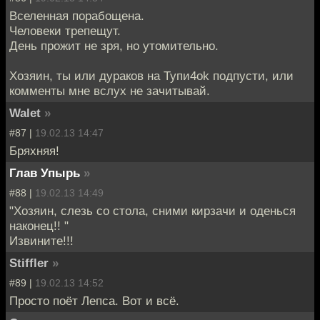
Вселенная порабощена.
Человеки трепещут.
День прожит не зря, но утомительно.
Хозяин, ты или дураков на Тупи4оk подпусти, или
комменты мне вслух не зачитывай.
Walet
»
#87 |
19.02.13 14:47
Бряхняя!
Глав Упырь
»
#88 |
19.02.13 14:49
"Хозяин, слезь со стола, сними кирзачи и оденься
наконец!! "
Извините!!!
Stiffler
»
#89 |
19.02.13 14:52
Просто поёт Лепса. Вот и всё.