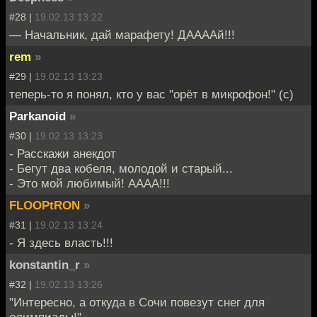
#28 |
19.02.13 13:22
— Начальник, дай марафету! ДААААй!!!
rem
»
#29 |
19.02.13 13:23
теперь-то я понял, кто у вас "орёт в микрофон!" (с)
Parkanoid
»
#30 |
19.02.13 13:23
- Расскажи анекдот
- Бегут два кобеля, молодой и старый...
- Это мой любимый! АААА!!!
FLOOPtRON
»
#31 |
19.02.13 13:24
- Я здесь власть!!!
konstantin_r
»
#32 |
19.02.13 13:26
"Интересно, а откуда в Сочи повезут снег для
олимпиады!"