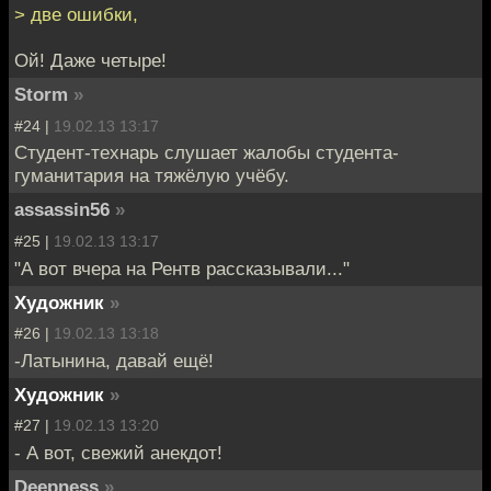
> две ошибки,
Ой! Даже четыре!
Storm
»
#24 |
19.02.13 13:17
Студент-технарь слушает жалобы студента-
гуманитария на тяжёлую учёбу.
assassin56
»
#25 |
19.02.13 13:17
"А вот вчера на Рентв рассказывали..."
Художник
»
#26 |
19.02.13 13:18
-Латынина, давай ещё!
Художник
»
#27 |
19.02.13 13:20
- А вот, свежий анекдот!
Deepness
»