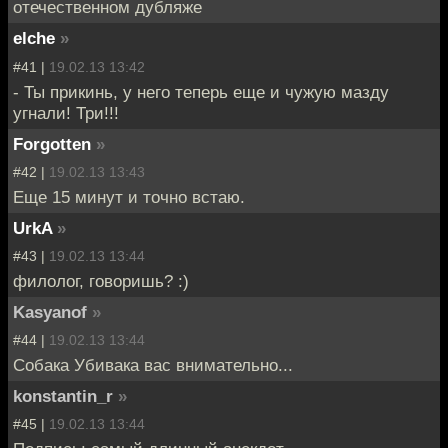
отечественном дубляже
elche
»
#41 |
19.02.13 13:42
- Ты прикинь, у него теперь еще и чужую мазду
угнали! Три!!!
Forgotten
»
#42 |
19.02.13 13:43
Еще 15 минут и точно встаю.
UrkA
»
#43 |
19.02.13 13:44
филолог, говоришь? :)
Kasyanof
»
#44 |
19.02.13 13:44
Собака Убивака вас внимательно...
konstantin_r
»
#45 |
19.02.13 13:44