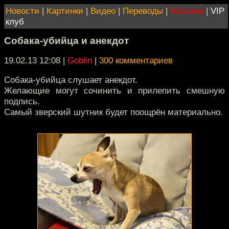
Новости
|
Картинки
|
Видео
|
Переводы
|
Магазин
|
VIP
клуб
Собака-убийца и анекдот
19.02.13 12:08
|
Goblin
|
300 комментариев
Собака-убийца слушает анекдот.
Желающие могут сочинить и прилепить смешную
подпись.
Самый зверский шутник будет поощрён материально.