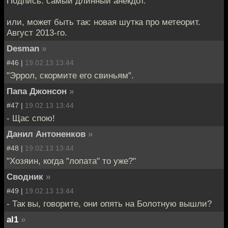
Подпись: самый длинный анекдот.
или, может быть так: новая шутка про метеорит.
Август 2013-го.
Desman
»
#46 |
19.02.13 13:44
"Эррол, скормите его свиньям".
Папа Джонсон
»
#47 |
19.02.13 13:44
- Щас спою!
Данил Антоненков
»
#48 |
19.02.13 13:44
"Хозяин, когда "лопата" то уже?"
Сводник
»
#49 |
19.02.13 13:44
- Так вы, говорите, они опять на Болотную вышли?
al1
»