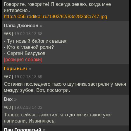
Говорите, говорите! Я всегда зеваю, когда мне
интересно..
http://i056.radikal.ru/1302/82/83e282b8a747.jpg
Папа Джонсон
»
#66 |
19.02.13 13:58
- Тут новый байопик вышел
- Кто в главной роли?
- Сергей Безруков
[реакция собаки]
Горыныч
»
#67 |
19.02.13 13:59
Останки последнего такого шутника застряли у меня
между зубов. Вот, посмотри.
Dex
»
#68 |
19.02.13 14:02
Только сейчас заметил, что до меня такое уже
написали. Извиняюсь.
Пан Головатый
»