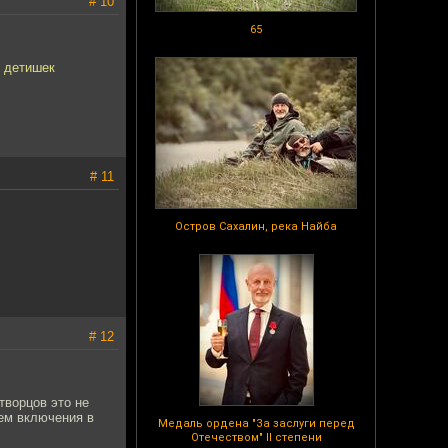
# 10
65
ы детишек
# 11
Остров Сахалин, река Найба
# 12
творцов это не
ем включения в
Медаль ордена "За заслуги перед
Отечеством" II степени