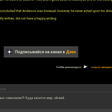
oncluded that Anderson was bisexual; however, he never acted upon his driv
lly written, did not have a happy ending.
Подписывайся на канал в
Дзен
Goblin рекомендует
создать интерне
13:13
ыл гомосеком?! Куда катится мир, ой-вей.