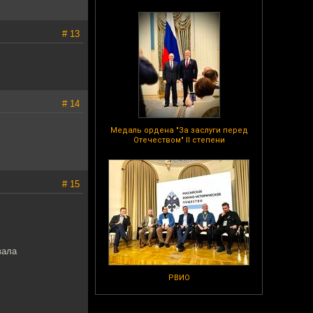
# 13
# 14
Медаль ордена "За заслуги перед
Отечеством" II степени
# 15
вала
РВИО