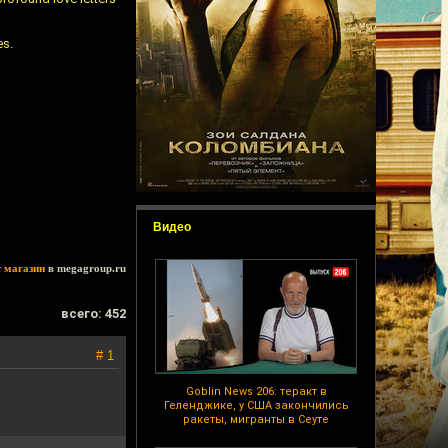
es.
Видео
т магазин
в megagroup.ru
всего: 452
# 1
Goblin News 206: теракт в
Геленджике, у США закончились
ракеты, мигранты в Сеуте