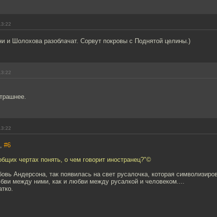
13:22
и и Шолохова разоблачат. Сорвут покровы с Поднятой целины.)
13:22
трашнее.
13:22
7,
#6
общих чертах понять, о чем говорит иностранец?"©
овь Андерсона, так появилась на свет русалочка, которая символизиро
ви между ними, как и любви между русалкой и человеком....
атко.