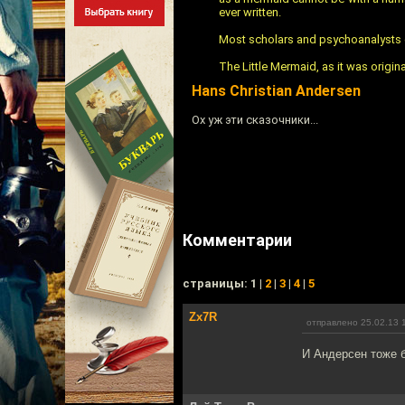
ever written.
Most scholars and psychoanalysts c
The Little Mermaid, as it was origina
Hans Christian Andersen
Ох уж эти сказочники...
Комментарии
cтраницы: 1 |
2
|
3
|
4
|
5
Zx7R
отправлено 25.02.13 
И Андерсен тоже б