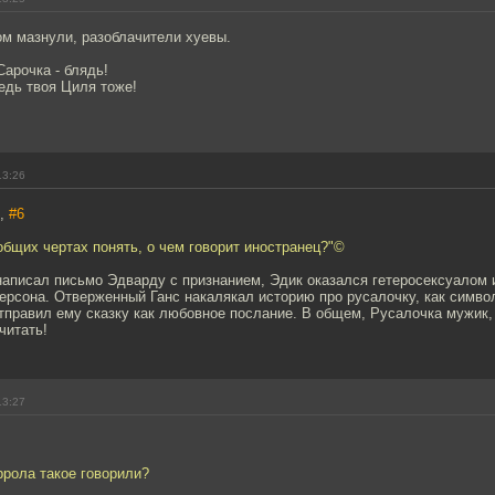
ом мазнули, разоблачители хуевы.
Сарочка - блядь!
ведь твоя Циля тоже!
13:26
7,
#6
общих чертах понять, о чем говорит иностранец?"©
 написал письмо Эдварду с признанием, Эдик оказался гетеросексуалом 
ерсона. Отверженный Ганс накалякал историю про русалочку, как симво
тправил ему сказку как любовное послание. В общем, Русалочка мужик,
читать!
13:27
ррола такое говорили?