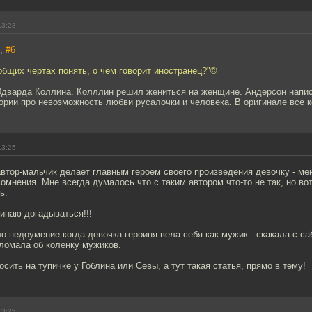
13:23
7,
#6
общих чертах понять, о чем говорит иностранец?"©
дварда Коллина. Колллин решил жениться на женщине. Андерсон напи
ории про невозможность любви русалочки и человека. В оригинале все 
13:25
автор-мальчик делает главным героем своего произведения девочку - ме
омнения. Мне всегда думалось что с таким автором что-то не так, но вот
ь.
чинаю догадываться!!!
 недоумение когда девочка-героиня вела себя как мужик - скакала с са
ломала об коленку мужиков.
осить на тупичке у Гоблина или Севы, а тут такая статья, прямо в тему!
13:25