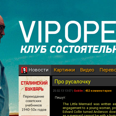
Картинки
Видео
Перев
Новости
Про русалочку
25.02.13 13:07 |
Goblin
|
452 комментария
Пишут:
The Little Mermaid was written as
engagement to a young woman, procla
Edvard Collin turned Anderson down,
as a mermaid cannot be with a human