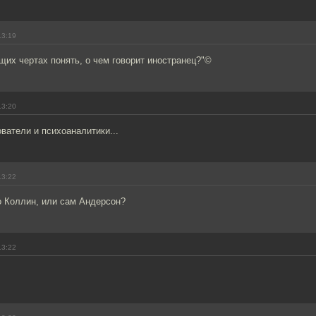
13:19
щих чертах понять, о чем говорит иностранец?"©
13:20
ватели и психоаналитики...
13:22
о Коллин, или сам Андерсон?
13:22