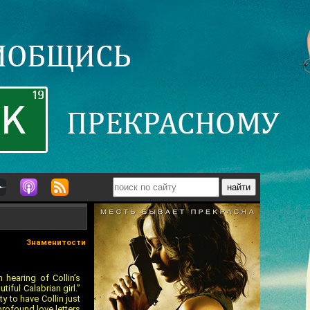
Знаменитости
 hearing of Collin’s
ful Calabrian girl.”
 to have Collin just
profound love letters