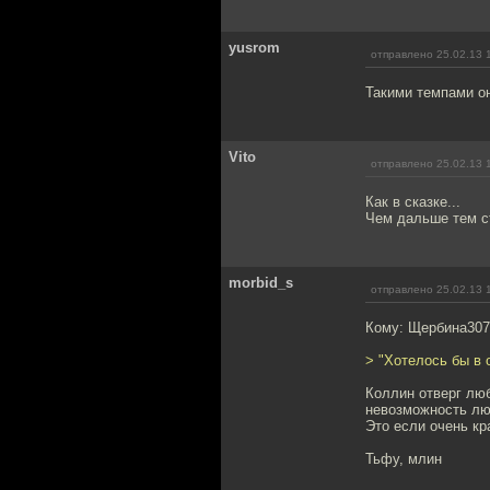
yusrom
отправлено 25.02.13 
Такими темпами он
Vito
отправлено 25.02.13 
Как в сказке...
Чем дальше тем с
morbid_s
отправлено 25.02.13 
Кому: Щербина30
> "Хотелось бы в 
Коллин отверг люб
невозможность люб
Это если очень кр
Тьфу, млин