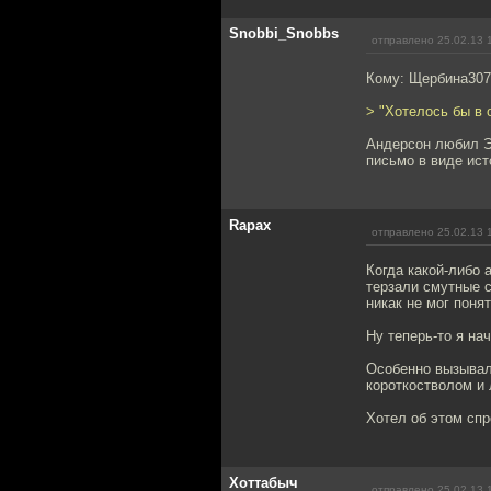
Snobbi_Snobbs
отправлено 25.02.13 
Кому: Щербина30
> "Хотелось бы в 
Андерсон любил Э
письмо в виде ист
Rapax
отправлено 25.02.13 
Когда какой-либо 
терзали смутные с
никак не мог понят
Ну теперь-то я на
Особенно вызывало
короткостволом и 
Хотел об этом спр
Хоттабыч
отправлено 25.02.13 