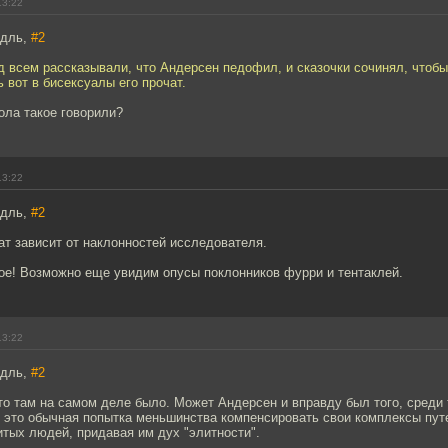
13:22
идль,
#2
д всем рассказывали, что Андерсен педофил, и сказочки сочинял, чтоб
ь вот в бисексуалы его прочат.
ола такое говорили?
13:22
идль,
#2
ат зависит от наклонностей исследователя.
ное! Возможно еще увидим опусы поклонников фурри и тентаклей.
13:22
идль,
#2
то там на самом деле было. Может Андерсен и вправду был того, среди 
т это обычная попытка меньшинства компенсировать свои комплексы пут
тых людей, придавая им дух "элитности".