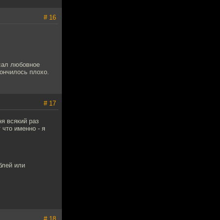
# 16
сал любовное
кончилось плохо.
# 17
ня всякий раз
 что именно - я
блей или
# 18