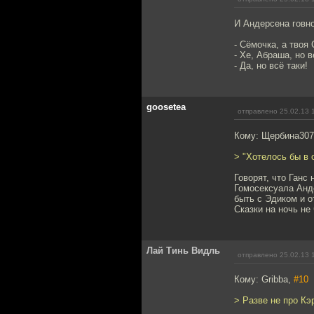
И Андерсена говн
- Сёмочка, а твоя 
- Хе, Абраша, но 
- Да, но всё таки!
goosetea
отправлено 25.02.13 
Кому: Щербина30
> "Хотелось бы в 
Говорят, что Ганс
Гомосексуала Анд
быть с Эдиком и о
Сказки на ночь не 
Лай Тинь Видль
отправлено 25.02.13 
Кому: Gribba,
#10
> Разве не про Кэ