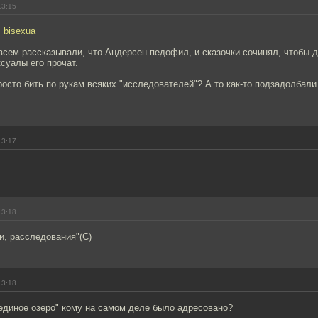
13:15
 bisexua
всем рассказывали, что Андерсен педофил, и сказочки сочинял, чтобы д
ксуалы его прочат.
осто бить по рукам всяких "исследователей"? А то как-то подзадолбали
13:17
13:18
и, расследования"(С)
13:18
единое озеро" кому на самом деле было адресовано?