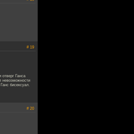
# 19
и отверг Ганса
л невозможности
 Ганс бисексуал.
# 20