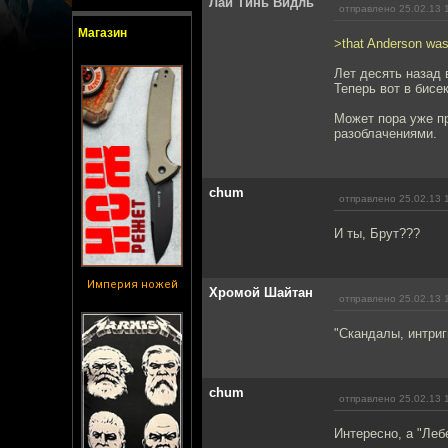
Лай Тинь Видль
отправлено 25.02.13 
Магазин
>that Anderson was
Лет десять назад 
Теперь вот в бисе
Может пора уже пр
разоблачениями.
chum
отправлено 25.02.13 
И ты, Брут???
Империя ножей
Хромой Шайтан
отправлено 25.02.13 
"Скандалы, интриг
chum
отправлено 25.02.13 
Интересно, а "Леб