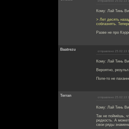
отправлено 25.02.13 
Кому: Лай Тинь В
> Лет десять наза
соблазнять. Тепер
Разве не про Кэрр
Baatrezu
отправлено 25.02.13 
Кому: Лай Тинь В
Вероятно, результ
Поле-то не пахан
Terran
отправлено 25.02.13 
Кому: Лай Тинь В
Так не поймёшь, ч
редкость. А може
свои ряды знамени