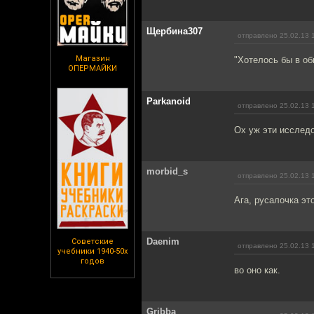
Щербина307
отправлено 25.02.13 
Магазин
"Хотелось бы в об
ОПЕРМАЙКИ
Parkanoid
отправлено 25.02.13 
Ох уж эти исследо
morbid_s
отправлено 25.02.13 
Ага, русалочка эт
Daenim
Советские
отправлено 25.02.13 
учебники 1940-50х
годов
во оно как.
Gribba