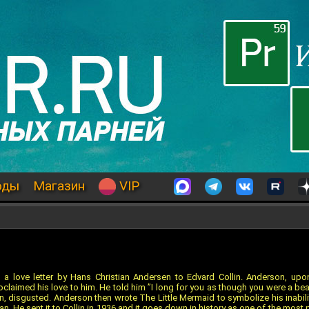
оды
Магазин
VIP
 a love letter by Hans Christian Andersen to Edvard Collin. Anderson, upon
imed his love to him. He told him ”I long for you as though you were a beauti
 disgusted. Anderson then wrote The Little Mermaid to symbolize his inability
. He sent it to Collin in 1936 and it goes down in history as one of the most 