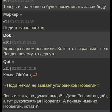
#8 |
02.03.13 12:50
Теперь из-за кордона будет поскуливать за свободу.
Маркер
»
#9 |
02.03.13 12:50
Поди в турне поехал.
Dok
»
#10 |
02.03.13 13:12
Беженцы валом повалили. Хотя этот странный - не в
Лондон почему-то дернул.
Qot
»
#11 |
02.03.13 13:15
Кому: OldYura,
#1
> Поди Чехия не выдаёт уголовников Норвегии?
Лень искать, но думаю выдаёт. Даже России выдаёт,
а тут рукопожатная Норвегия. А почему именно
Норвегии, кстати?