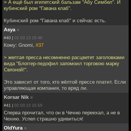
> А ещё был египетский бальзам "Абу Симбел". И
кубинский ром "Гавана клаб".
Кубинский ром "Гавана клаб" и сейчас есть.
Asya
»
#40 |
02.03.13 15:46
Кому: Gnomi,
#37
> желтая пресса несомненно расцветет заголовками
вида "Блоггер-педофил запомоил торговою марку
Связной!".
Это зависит от того, кто жёлтой прессе платит. Если
управляющая компания, то вряд ли.
Korsar Nik
»
#41 |
02.03.13 15:59
Сперва прочитал, что он в Чечню переехал, а не в
Чехию. Успел страшно удивиться!
OldYura
»