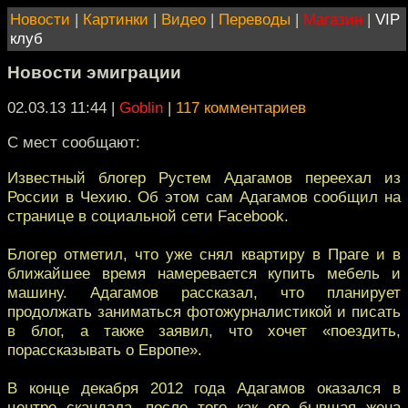
Новости
|
Картинки
|
Видео
|
Переводы
|
Магазин
|
VIP
клуб
Новости эмиграции
02.03.13 11:44
|
Goblin
|
117 комментариев
С мест сообщают:
Известный блогер Рустем Адагамов переехал из
России в Чехию. Об этом сам Адагамов сообщил на
странице в социальной сети Facebook.
Блогер отметил, что уже снял квартиру в Праге и в
ближайшее время намеревается купить мебель и
машину. Адагамов рассказал, что планирует
продолжать заниматься фотожурналистикой и писать
в блог, а также заявил, что хочет «поездить,
порассказывать о Европе».
В конце декабря 2012 года Адагамов оказался в
центре скандала, после того как его бывшая жена