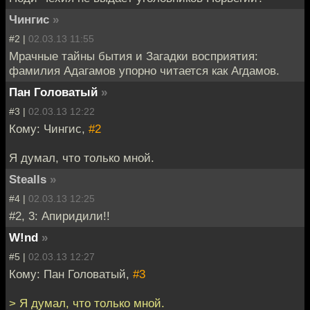
Чингис
»
#2 |
02.03.13 11:55
Мрачные тайны бытия и Загадки восприятия:
фамилия Адагамов упорно читается как Агдамов.
Пан Головатый
»
#3 |
02.03.13 12:22
Кому: Чингис,
#2
Я думал, что только мной.
Stealls
»
#4 |
02.03.13 12:25
#2, 3: Апиридили!!
W!nd
»
#5 |
02.03.13 12:27
Кому: Пан Головатый,
#3
> Я думал, что только мной.