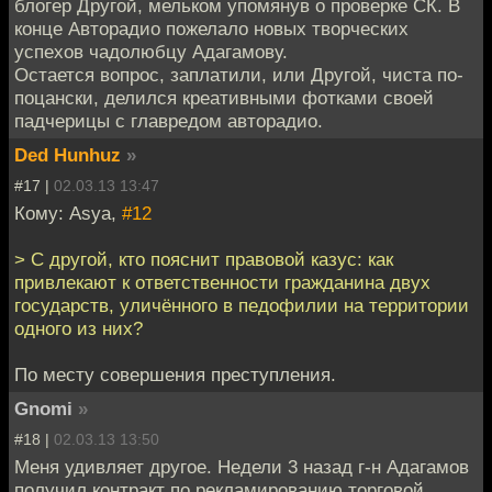
блогер Другой, мельком упомянув о проверке СК. В
конце Авторадио пожелало новых творческих
успехов чадолюбцу Адагамову.
Остается вопрос, заплатили, или Другой, чиста по-
поцански, делился креативными фотками своей
падчерицы с главредом авторадио.
Ded Hunhuz
»
#17 |
02.03.13 13:47
Кому: Asya,
#12
> С другой, кто пояснит правовой казус: как
привлекают к ответственности гражданина двух
государств, уличённого в педофилии на территории
одного из них?
По месту совершения преступления.
Gnomi
»
#18 |
02.03.13 13:50
Меня удивляет другое. Недели 3 назад г-н Адагамов
получил контракт по рекламированию торговой