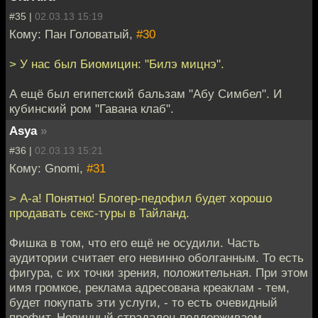
#35 |
02.03.13 15:19
Кому: Пан Головатый,
#30
> У нас был Биомицин: "Билэ мицнэ".
А ещё был египетский бальзам "Абу Симбел". И
кубинский ром "Гавана клаб".
Asya
»
#36 |
02.03.13 15:21
Кому: Gnomi,
#31
> А-а! Понятно! Блогер-педофил будет хорошо
продавать секс-туры в Тайланд.
Фишка в том, что его ещё не осудили. Часть
аудитории считает его невинно оболганным. То есть
фигура, с их точки зрения, положительная. При этом
имя громкое, реклама адресована креаклам - тем,
будет покупать эти услуги, - то есть очевидный
профит. Невинный страдалец поддерживаем