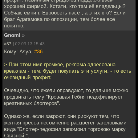
хорошей фирмой. Кстати, кто там её владельцы?
Собчак, емнип, Евроосеть пасёт, а этих кто? Если
брат Адагамова по оппозиции, тем более всё
понятно.
Gnomi
»
#37 |
02.03.13 15:43
Кому: Asya,
#36
> При этом имя громкое, реклама адресована
креаклам - тем, будет покупать эти услуги, - то есть
очевидный профит.
Очевидно, что ежели оправдают, то дальше можно
продвигать тему "Кровавая Гебня педофилирует
креативных блоггеров".
Однако же, если закроют, они рискуют тем, что
желтая пресса несомненно расцветет заголовками
вида "Блоггер-педофил запомоил торговою марку
Связной!".