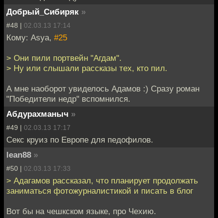
Добрый_Сибиряк
»
#48 |
02.03.13 17:14
Кому: Asya,
#25
> Они пили портвейн "Агдам".
> Ну или слышали рассказы тех, кто пил.
А мне наоборот увиделось Адамов :) Сразу роман
"Победители недр" вспомнился.
Абдурахманыч
»
#49 |
02.03.13 17:17
Секс круиз по Европе для педофилов.
lean88
»
#50 |
02.03.13 17:33
> Адагамов рассказал, что планирует продолжать
заниматься фотожурналистикой и писать в блог
Вот бы на чешкском языке, про Чехию.