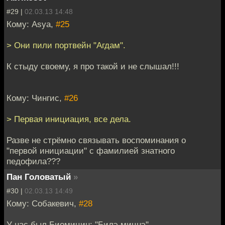
#29 |
02.03.13 14:48
Кому: Asya,
#25
> Они пили портвейн "Агдам".
К стыду своему, я про такой и не слышал!!!
Кому: Чингис,
#26
> Первая инициация, все дела.
Разве не стрёмно связывать воспоминания о
"первой инициации" с фамилией знатного
педофила???
Пан Головатый
»
#30 |
02.03.13 14:49
Кому: Собакевич,
#28
У нас был Биомицин: "Билэ мицнэ".