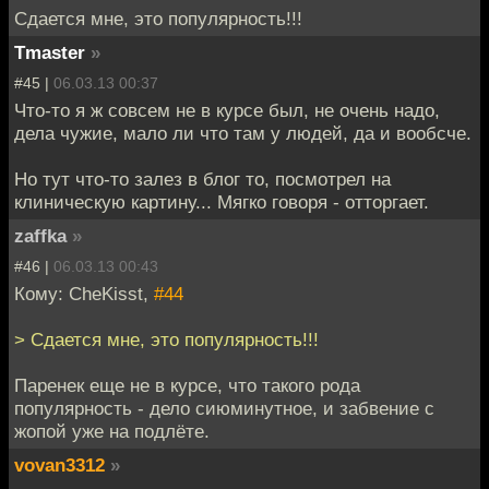
Сдается мне, это популярность!!!
Tmaster
»
#45 |
06.03.13 00:37
Что-то я ж совсем не в курсе был, не очень надо,
дела чужие, мало ли что там у людей, да и вообсче.
Но тут что-то залез в блог то, посмотрел на
клиническую картину... Мягко говоря - отторгает.
zaffka
»
#46 |
06.03.13 00:43
Кому: CheKisst,
#44
> Сдается мне, это популярность!!!
Паренек еще не в курсе, что такого рода
популярность - дело сиюминутное, и забвение с
жопой уже на подлёте.
vovan3312
»