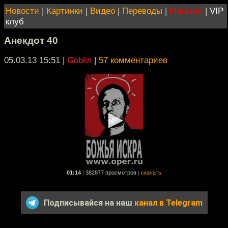
Новости
|
Картинки
|
Видео
|
Переводы
|
Магазин
|
VIP
клуб
Анекдот 40
05.03.13 15:51
|
Goblin
|
57 комментариев
01:14
|
382877 просмотров
|
скачать
Подписывайся на наш
канал в Telegram