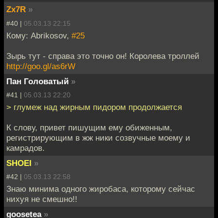
Zx7R
»
#40 |
05.03.13 22:15
Кому: Abrikosov,
#25
Зырь тут - справа это точно он! Королева троллей
http://goo.gl/as6rW
Пан Головатый
»
#41 |
05.03.13 22:20
> глумеж над жирным пидором продолжается
К слову, привет пишущим ему обиженным,
регистрирующим в жж ники созвучные моему и
камрадов.
SHOEI
»
#42 |
05.03.13 22:58
Знаю минима одного жиробаса, которому сейчас
нихуя не смешно!!
goosetea
»