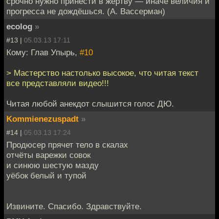
срочно нужно принести в жертву — иначе величия и
прогресса не дождёшься. (А. Вассерман)
ecolog
»
#13 |
05.03.13 17:11
Кому: Глав Упырь,
#10
> Мастерство настолько высокое, что читая текст
все представляли видео!!!
Читая любой анекдот слышится голос ДЮ.
Kommienezuspadt
»
#14 |
05.03.13 17:24
Продюсер прячет тело в скалах
отчёты варежки совок
и синюю шестую мазду
уёбок белый и тупой
Извините. Спасибо. Здравствуйте.