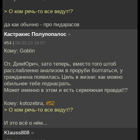
> О ком речь-то все ведут!?
да как обычно - про пидарасов
Кастракис Полупопалос
»
#54 |
06.03.13 18:57
Кому: Goblin
От, ДимЮрич, зато теперь, вместо того штоб
расслабленно анализом в проруби болтаться, у
гражданина появилась Цель в жизни: как можно
обильнее тебе поднасрать.
Может именно в этом и есть сермяжная правда!!?
Кому: kotozebra,
#52
> О ком речь-то все ведут!?
И это всё о нём...
Klauss808
»