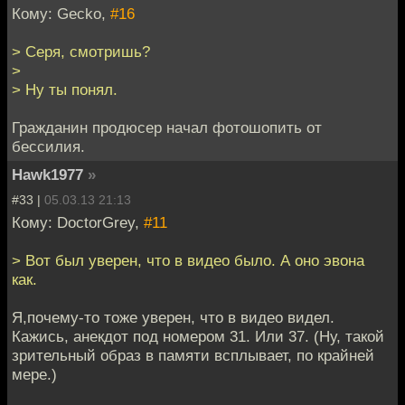
Кому: Gecko,
#16
> Серя, смотришь?
>
> Ну ты понял.
Гражданин продюсер начал фотошопить от
бессилия.
Hawk1977
»
#33 |
05.03.13 21:13
Кому: DoctorGrey,
#11
> Вот был уверен, что в видео было. А оно эвона
как.
Я,почему-то тоже уверен, что в видео видел.
Кажись, анекдот под номером 31. Или 37. (Ну, такой
зрительный образ в памяти всплывает, по крайней
мере.)