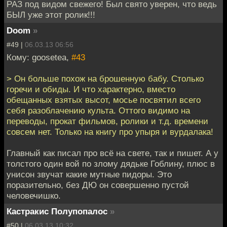
РАЗ под видом свежего! Был свято уверен, что ведь
БЫЛ уже этот ролик!!!
Doom
»
#49 |
06.03.13 06:56
Кому: goosetea,
#43
> Он больше похож на брошенную бабу. Столько
горечи и обиды. И что характерно, вместо
обещанных взятых высот, мосье посвятил всего
себя разоблачению культа. Оттого видимо на
переводы, прокат фильмов, ролики и т.д. времени
совсем нет. Только на книгу про упыря и вурдалака!
Главный как писал про всё на свете, так и пишет. А у
толстого один вой по злому дядьке Гоблину, плюс в
унисон звучат какие мутные пидоры. Это
поразительно, без ДЮ он совершенно пустой
человечишко.
Кастракис Полупопалос
»
#50 |
06.03.13 10:32