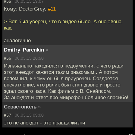
#55 |
06.03.13 19:07
Кому: DoctorGrey,
#11
> Вот был уверен, что в видео было. А оно эвона
как.
аналогично
Dmitry_Parenkin
»
#56 |
06.03.13 20:50
Изначально находился в недоумении, с чего ради
этот анекдот кажется таким знакомым.. А потом
вспомнил, к чему он был приурочен. Создаётся
впечатление, что ролик был снят давно и просто
ждал своего часа. Как фильм с В. Снайпсом.
За анекдот и ответ про микрофон большое спасибо!
Севастополь
»
#57 |
08.03.13 09:00
это не анекдот - это правда жизни