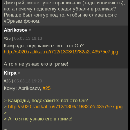
Дмитрий, может уже спрашивали (тады извиняюсь),
но: а почему подсветку сзади убрали в роликах?
Раньше был контур под то, чтобы не сливаться с
чОрным фоном.
Abrikosov
»
#25 |
05.03.13 19:13
Камрады, подскажите: вот это Он?
http://s020.radikal.ru/i712/1303/19/82a2c43575e7.jpg
А то я не узнаю его в гриме!
Kirpa
»
#26 |
05.03.13 19:20
Кому: Abrikosov,
#25
> Камрады, подскажите: вот это Он?
>
http://s020.radikal.ru/i712/1303/19/82a2c43575e7.jpg
>
> А то я не узнаю его в гриме!