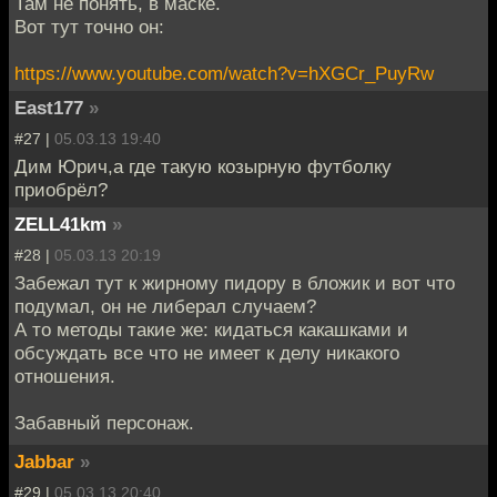
Там не понять, в маске.
Вот тут точно он:
https://www.youtube.com/watch?v=hXGCr_PuyRw
East177
»
#27 |
05.03.13 19:40
Дим Юрич,а где такую козырную футболку
приобрёл?
ZELL41km
»
#28 |
05.03.13 20:19
Забежал тут к жирному пидору в бложик и вот что
подумал, он не либерал случаем?
А то методы такие же: кидаться какашками и
обсуждать все что не имеет к делу никакого
отношения.
Забавный персонаж.
Jabbar
»
#29 |
05.03.13 20:40