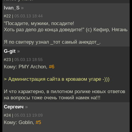
Ivan_S
»
#22 |
05.03.13 18:44
"Посадите, мужики, посадите!
Хоть раз дело до конца доведите!" (с) Кефир, Нягань
Я по свитеру узнал _тот самый анекдот_.
G-git
»
#23 |
05.03.13 18:55
Кому: PMY Archon,
#6
> Администрация сайта в кровавом угаре -)))
И что характерно, в пилотном ролике новых ответов
на вопросы тоже очень тонкий намек на!!!
Сергеич
»
#24 |
05.03.13 19:09
Кому: Goblin,
#5