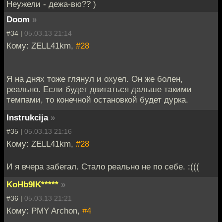
Неужели - дежа-вю?? )
Doom
»
#34 |
05.03.13 21:14
Кому: ZELL41km,
#28
Я на днях тоже глянул и охуел. Он же болен,
реально. Если будет двигаться дальше такими
темпами, то конечной остановкой будет дурка.
Instrukcija
»
#35 |
05.03.13 21:16
Кому: ZELL41km,
#28
И я вчера забегал. Стало реально не по себе. :(((
KoHb9IK*****
»
#36 |
05.03.13 21:21
Кому: PMY Archon,
#4