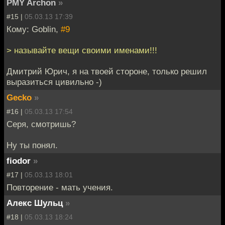
PMY Archon
»
#15 |
05.03.13 17:39
Кому: Goblin,
#9
> называйте вещи своими именами!!!
Дмитрий Юрич, я на твоей стороне, только решил
выразиться цивильно -)
Gecko
»
#16 |
05.03.13 17:54
Серя, смотришь?
Ну ты понял.
fiodor
»
#17 |
05.03.13 18:01
Повторение - мать учения.
Алекс Шульц
»
#18 |
05.03.13 18:24