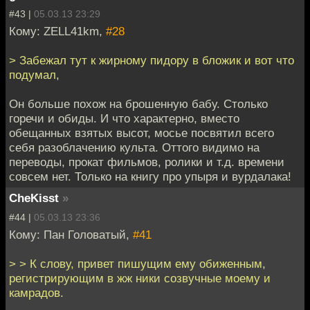
#43 |
05.03.13 23:29
Кому: ZELL41km,
#28
> Забежал тут к жирному пидору в бложик и вот что
подумал,
Он больше похож на брошенную бабу. Столько
горечи и обиды. И что характерно, вместо
обещанных взятых высот, мосье посвятил всего
себя разоблачению культа. Оттого видимо на
переводы, прокат фильмов, ролики и т.д. времени
совсем нет. Только на книгу про упыря и вурдалака!
CheKisst
»
#44 |
05.03.13 23:36
Кому: Пан Головатый,
#41
> > К слову, привет пишущим ему обиженным,
регистрирующим в жж ники созвучные моему и
камрадов.