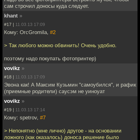
сам строчил доносы куда следует.
khant
»
#17 |
11.03.13 17:09
Кому: OrcGromila,
#2
> Так любого можно обвинить! Очень удобно.
поэтому надо покупать фотопринтер)
vovikz
»
#18 |
11.03.13 17:09
Эвона как! А Максим Кузьмин "самоубился", и рафик
(приемные родители) саусэм не уиноуат
vovikz
»
#19 |
11.03.13 17:14
Кому: spetrov,
#7
> Непонятно (мне лично) другое - на основании
ложного (как оказалось) доноса решение было