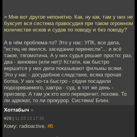
> Мне вот другое непонятно. Как, ну как, там у них не
буксует вся система правосудия при таком огромном
количестве исков и судов по поводу и без поводу?
А в чём проблема-то? Это у нас: УПК, все дела,
"истец не явился, заседание перенесли"... и всё
такое, тягомотина. А у них судья решает просто: раз,
два - виновен (или нет)! Кстати, как быстро
вершатся у них дела показывают фильмы всяки.
Это у нас - досудебное следствие, всяка прочая
ботва. У них чо-та быстро - сёдня посадили
подозреваемого, завтра - суд, в тот же день -
приговор. А там уж кто кого перекричит, похоже. То
ли адвокат, то ли прокурор. Система! Блин.
Хоттабыч
»
#29 |
11.03.13 17:30
Кому: radioactive,
#6