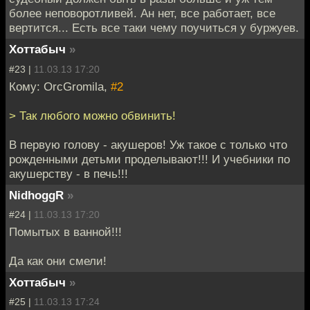
более неповоротливей. Ан нет, все работает, все
вертится... Есть все таки чему поучиться у буржуев.
Хоттабыч
»
#23 |
11.03.13 17:20
Кому: OrcGromila,
#2
> Так любого можно обвинить!
В первую голову - акушеров! Уж такое с только что
рожденными детьми проделывают!!! И учебники по
акушерству - в печь!!!
NidhoggR
»
#24 |
11.03.13 17:20
Помытых в ванной!!!
Да как они смели!
Хоттабыч
»
#25 |
11.03.13 17:24