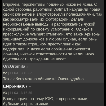
Впрочем, перспективы поданных исков не ясны. С
одной стороны, работники Walmart нарушили права
своих клиентов и злоупотребили полномочиями, так
как рассматривали их фотографии, делали
необоснованные выводы и распоряжались чужой
информацией по своему усмотрению. Однако в
пресс-службе Walmart отметили, что закон Аризоны
защищает доносчиков в любом случае, если речь
идет о таком страшном преступлении как
педофилия. И даже если сообщение окажется
ложным, никакой ответственности за излишнюю
бдительность гражданин не несет.
OrcGromila
»
#2 |
11.03.13 16:52
Так любого можно обвинить! Очень удобно.
Щербина307
»
#3 |
11.03.13 16:55
Вангую срачь на тему ЮЮ, с пророчествами,
бубнами и проклятиями.