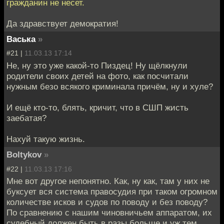
гражданин не несет.
Да здравствует демократия!
Васька
»
#21 |
11.03.13 17:14
Не, ну это уже какой-то Пиздец! Ну щёлкнули
родители своих детей на фото, как посчитали
нужным безо всякого криминала причём, ну и хуле?
И ещё кто-то, блять, кричит, что в СШП жисть
заебатая?
Нахуй такую жизнь.
Boltykov
»
#22 |
11.03.13 17:16
Мне вот другое непонятно. Как, ну как, там у них не
буксует вся система правосудия при таком огромном
количестве исков и судов по поводу и без поводу?
По сравнению с нашим чиновничьем аппаратом, их
судебный должен быть в разы больше и уж тем