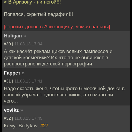
> В Аризону - ни ногой!!!
Попался, скрытый педафил!!!
[строчит донос в Аризонщину, ломая пальцы]
Huligan
»
#30 |
11.03.13 17:34
А как насчёт рекламщиков всяких памперсов и
детской косметики? Их что-то не обвиняют в
распространени детской порнографии.
Гаррет
»
#31 |
11.03.13 17:41
Надо сказать жене, чтобы фото 6-месячной дочки в
ванной убрала с одноклассников, а то мало ли
чего...
vovikz
»
#32 |
11.03.13 17:45
Кому: Boltykov,
#27