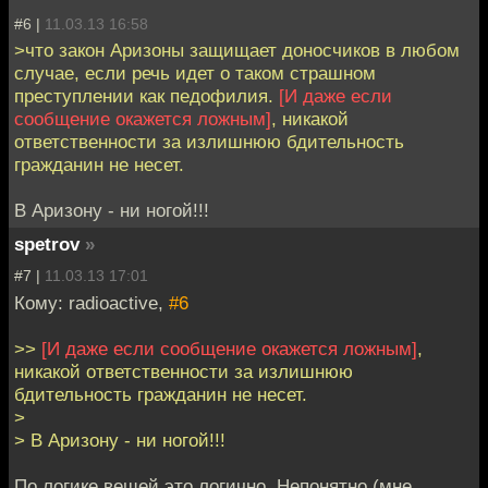
#6 |
11.03.13 16:58
>что закон Аризоны защищает доносчиков в любом
случае, если речь идет о таком страшном
преступлении как педофилия.
[И даже если
сообщение окажется ложным]
, никакой
ответственности за излишнюю бдительность
гражданин не несет.
В Аризону - ни ногой!!!
spetrov
»
#7 |
11.03.13 17:01
Кому: radioactive,
#6
>>
[И даже если сообщение окажется ложным]
,
никакой ответственности за излишнюю
бдительность гражданин не несет.
>
> В Аризону - ни ногой!!!
По логике вещей это логично. Непонятно (мне