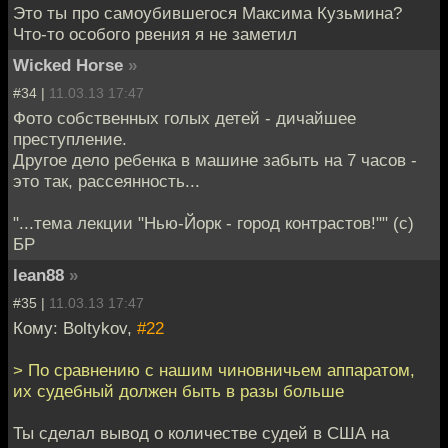
Это ты про самоубившегося Максима Кузьмина?
Что-то особого рвения я не заметил
Wicked Horse
»
#34 |
11.03.13 17:47
Фото собственных голых детей - дичайшее
преступление.
Другое дело ребенка в машине забыть на 7 часов -
это так, рассеянность...
"...тема лекции "Нью-Йорк - город контрастов!"" (с)
БР
lean88
»
#35 |
11.03.13 17:47
Кому: Boltykov,
#22
> По сравнению с нашим чиновничьем аппаратом,
их судебный должен быть в разы больше
Ты сделал вывод о количестве судей в США на