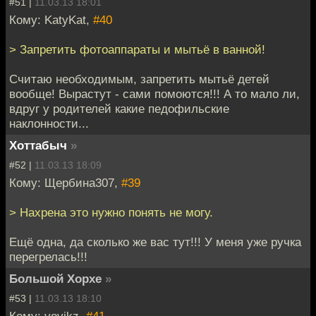
#51 |
11.03.13 18:01
Кому: KatyKat,
#40
> Запретить фотоаппараты и мытьё в ванной!
Считаю необходимым, запретить мытьё детей
вообще! Вырастут - сами помоются!!! А то мало ли,
вдруг у родителей какие педофильские
наклонности...
Хоттабыч
»
#52 |
11.03.13 18:09
Кому: Щербина307,
#39
> Нахрена это нужно понять не могу.
Ещё одна, да сколько же вас тут!!! У меня уже ручка
перегрелась!!!
Большой Хорхе
»
#53 |
11.03.13 18:10