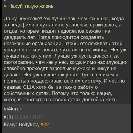
> Нахуй такую жизнь.
Да ну неужели?! Уж лучше так, чем как у нас, когда
за педофилию чуть ли не условные сроки дают, а
отцов, которые пиздят педофилов сажают на
двадцать лет. Когда приходится создавать
незаконные организации, чтобы отслеживать этих
уродов в сети и ловить чуть ли не на живца. Нет уж
лучше так, как у них. Лучше уж пусть доносят за
фотографии, чем как у нас, когда мимо насилующих
спокойно проходят взрослые мужики и никуя не
делают. Нет уж лучше как у них. Тут я целиком и
полностью поддерживаю всю их систему. И честно
уважаю США хотя бы за такую заботу о
собственных детях. Потому что только нация,
которая заботится о своих детях достойна жить.
vi4kin
»
#28 |
11.03.13 17:30
Кому: Boltykov,
#22