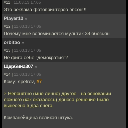
#11 |
11.03.13 17:05
Это реклама фотопринтеров эпсон!!!
Player10
»
#12 |
11.03.13 17:05
Почему мне вспоминается мультик 38 обезьян
orbitao
»
#13 |
11.03.13 17:05
Не фига себе "демократия"?
Щербина307
»
#14 |
11.03.13 17:05
Кому: spetrov,
#7
> Непонятно (мне лично) другое - на основании
ложного (как оказалось) доноса решение было
вынесено в два счета.
Компанейщина великая штука.