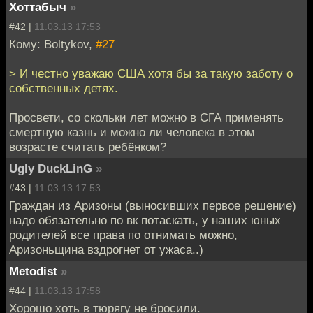
Хоттабыч
»
#42 |
11.03.13 17:53
Кому: Boltykov,
#27
> И честно уважаю США хотя бы за такую заботу о
собственных детях.
Просвети, со скольки лет можно в СГА применять
смертную казнь и можно ли человека в этом
возрасте считать ребёнком?
Ugly DuckLinG
»
#43 |
11.03.13 17:53
Граждан из Аризоны (выносивших первое решение)
надо обязательно по вк потаскать, у наших юных
родителей все права по отнимать можно,
Аризоньщина вздрогнет от ужаса..)
Metodist
»
#44 |
11.03.13 17:58
Хорошо хоть в тюрягу не бросили.