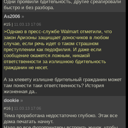
Одни проявили бдительность, другие среагировали
быстро и без разбора.
As2006
»
#15 |
11.03.13 17:06
>Однако в пресс-службе Walmart отметили, что
закон Аризоны защищает доносчиков в любом
случае, если речь идет о таком страшном
преступлении как педофилия. И даже если
сообщение окажется ложным, никакой
ответственности за излишнюю бдительность
гражданин не несет.
А за клевету излишне бдительный гражданин может
там понести таки ответственность? История
жизненная да..
dookie
»
#16 |
11.03.13 17:06
Тема проработана недостаточно глубоко. Этак все
дома печатать начнут.
Надо во все фотопринтеры встроить жучок, чтобы