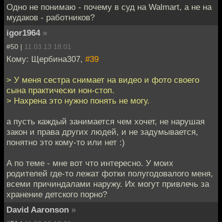
Одно не понимаю - почему в суд на Walmart, а не на
мудаков - работников?
igor1964
»
#50 |
11.03.13 18:01
Кому: Щербина307,
#39
> У меня сестра снимает на видео и фото своего
сына практически нон-стоп.
> Нахрена это нужно понять не могу.
а пусть каждый занимается чем хочет, не нарушая
закон и права других людей, и не задумывается,
понятно это кому-то или нет :)
А по теме - мне вот что интересно. У моих
родителей где-то лежат фотки полугодовалого меня,
всеми причиндалами наружу. Их могут привлечь за
хранение детского порно?
David Aaronson
»