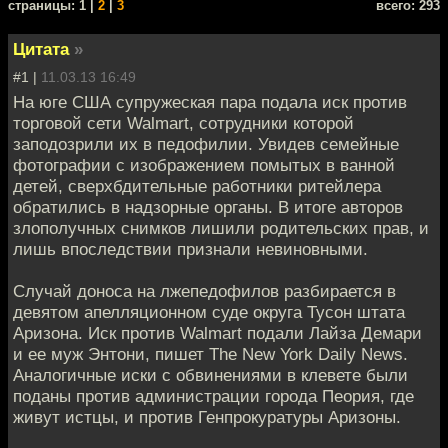
cтраницы: 1 |
2
|
3
всего: 293
Цитата
»
#1 |
11.03.13 16:49
На юге США супружеская пара подала иск против
торговой сети Walmart, сотрудники которой
заподозрили их в педофилии. Увидев семейные
фотографии с изображением помытых в ванной
детей, сверхбдительные работники ритейлера
обратились в надзорные органы. В итоге авторов
злополучных снимков лишили родительских прав, и
лишь впоследствии признали невиновными.
Cлучай доноса на лжепедофилов разбирается в
девятом апелляционном суде округа Тусон штата
Аризона. Иск против Walmart подали Лайза Демари
и ее муж Энтони, пишет The New York Daily News.
Аналогичные иски с обвинениями в клевете были
поданы против администрации города Пеория, где
живут истцы, и против Генпрокуратуры Аризоны.