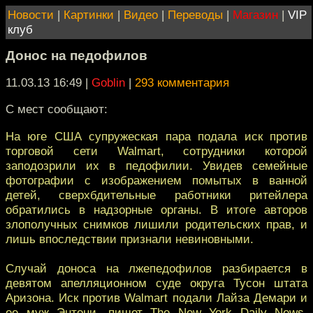
Новости
|
Картинки
|
Видео
|
Переводы
|
Магазин
|
VIP
клуб
Донос на педофилов
11.03.13 16:49
|
Goblin
|
293 комментария
С мест сообщают:
На юге США супружеская пара подала иск против
торговой сети Walmart, сотрудники которой
заподозрили их в педофилии. Увидев семейные
фотографии с изображением помытых в ванной
детей, сверхбдительные работники ритейлера
обратились в надзорные органы. В итоге авторов
злополучных снимков лишили родительских прав, и
лишь впоследствии признали невиновными.
Cлучай доноса на лжепедофилов разбирается в
девятом апелляционном суде округа Тусон штата
Аризона. Иск против Walmart подали Лайза Демари и
ее муж Энтони, пишет The New York Daily News.