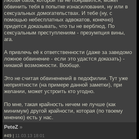
Любая баба, которой ты не понравился, может
обвинить тебя в попытке изнасилования, ну или в
сексуальных домогательствах. И тебе (ну, с
помощью небесплатных адвокатов, конечно)
придется доказывать, что ты не верблюд. По
сексуальным преступлениям - презумпция вины,
ага.
А привлечь её к ответственности (даже за заведомо
ложное обвинение - если это удастся доказать) -
никакой возможности. Вообще.
Это не считая обвиненений в педофилии. Тут уже
неприятности (на примере данной заметки), при
желании, может устроить кто угодно.
По мне, такая крайность ничем не лучше (как
минимум) другой крайности, которая (по твоему
мнению) есть у нас.
PeteZ
»
#49 |
11.03.13 18:01