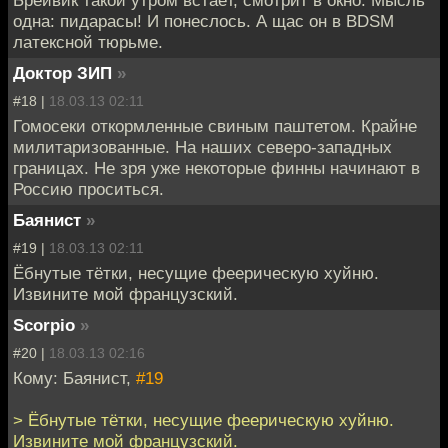
Брейвик такой утром встаёт, смотрит в окно. Мысль
одна: пидарасы! И понеслось. А щас он в BDSM
латексной тюрьме.
Доктор ЗИП
»
#18 |
18.03.13 02:11
Гомосеки откормленные свиным паштетом. Крайне
милитаризованные. На наших северо-западных
границах. Не зря уже некоторые финны начинают в
Россию проситься.
Баянист
»
#19 |
18.03.13 02:11
Ёбнутые тётки, несущие феерическую хуйню.
Извините мой французский.
Scorpio
»
#20 |
18.03.13 02:16
Кому: Баянист,
#19
> Ёбнутые тётки, несущие феерическую хуйню.
Извините мой французский.