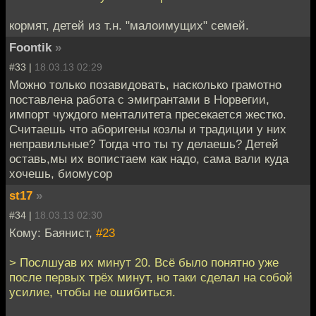
кормят, детей из т.н. "малоимущих" семей.
Foontik
»
#33 |
18.03.13 02:29
Можно только позавидовать, насколько грамотно
поставлена работа с эмигрантами в Норвегии,
импорт чуждого менталитета пресекается жестко.
Считаешь что аборигены козлы и традиции у них
неправильные? Тогда что ты ту делаешь? Детей
оставь,мы их вопистаем как надо, сама вали куда
хочешь, биомусор
st17
»
#34 |
18.03.13 02:30
Кому: Баянист,
#23
> Послшуав их минут 20. Всё было понятно уже
после первых трёх минут, но таки сделал на собой
усилие, чтобы не ошибиться.