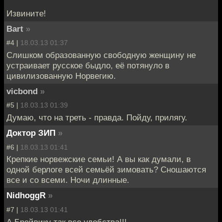
Извините!
Bart
»
#4 |
18.03.13 01:37
Слишком образованную свободную женщину не
устраивает русское быдло, её потянуло в
цивилизованную Норвегию.
vicbond
»
#5 |
18.03.13 01:39
Думаю, что на треть - правда. Пойду, прилягу.
Доктор ЗИП
»
#6 |
18.03.13 01:41
Крепкие норвежские семьи! А вы как думали, в
одной берлоге всей семьёй зимовать? Сношаются
все и со всеми. Ночи длинные.
NidhoggR
»
#7 |
18.03.13 01:41
А Брейвику так все удобства!!!