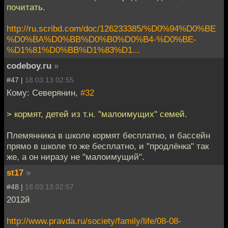
почитать.
http://ru.scribd.com/doc/126233385/%D0%94%D0%BE
%D0%BA%D0%BB%D0%B0%D0%B4-%D0%BE-
%D1%81%D0%BB%D1%83%D1...
codeboy.ru
»
#47 |
18.03.13 02:55
Кому: Северянин,
#32
> кормят, детей из т.н. "малоимущих" семей.
Племянника в школе кормят бесплатно, и бассейн
прямо в школе то же бесплатно, и "продлёнка" так
же, а он ниразу не "малоимущий".
st17
»
#48 |
18.03.13 02:57
2012й
http://www.pravda.ru/society/family/life/08-08-