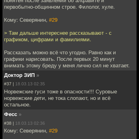
понятен после заявлений об алфавите и
первобытно-общинном строе. Филолог, хуле.
Кому: Северянин,
#29
> Там дальше интереснее рассказывают - с
графиком, цифрами и фамилиями.
Рассказать можно всё что угодно. Равно как и
графики нарисовать. После первых 20 минут
внимать этому бреду у меня лично сил не хватает.
Доктор ЗИП
»
#37 |
18.03.13 02:35
Норвежские гуси тоже в опасности!!! Суровые
норвежские дети, не тока слопают, но и всё
остальное.
Фесс
»
#38 |
18.03.13 02:36
Кому: Северянин,
#29