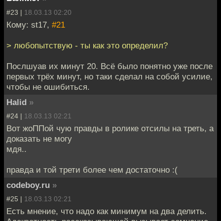
#23 |
18.03.13 02:20
Кому: st17,
#21
> любопытствую - ты как это определил?
Послшуав их минут 20. Всё было понятно уже после
первых трёх минут, но таки сделал на собой усилие,
чтобы не ошибиться.
Halid
»
#24 |
18.03.13 02:21
Вот жоППой чую правды в ролике отсилы на треть, а
доказать не могу
мдя..
правда и той трети более чем достаточно :(
codeboy.ru
»
#25 |
18.03.13 02:21
Есть мнение, что надо как минимум на два делить.