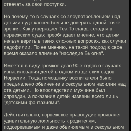
отвечать за свои поступки.
Но почему-то в случаях со злоупотреблением над
детьми суд склонен больше доверять одной точке
зрения. Как утверждает Теа Тотланд, сегодня в
норвежских судах преобладает мнение, что детям
нельзя верить в таких сложных вопросах, как случаи
педофилии. По ее мнению, на такой подход в свое
время оказало влияние "наследие Бьюгна".
Имеется в виду громкое дело 90-х годов о случаях
изнасилования детей в одном из детских садов
Норвегии. Тогда помощнику воспитателя было
предъявлено обвинение в сексуальном насилии над
ста детьми. Но впоследствии мужчина был
оправдан, а показания детей названы всего лишь
"детскими фантазиями".
Действительно, норвежское правосудие проявляет
удивительную лояльность к родителям,
подозреваемым и даже обвиняемым в сексуальном