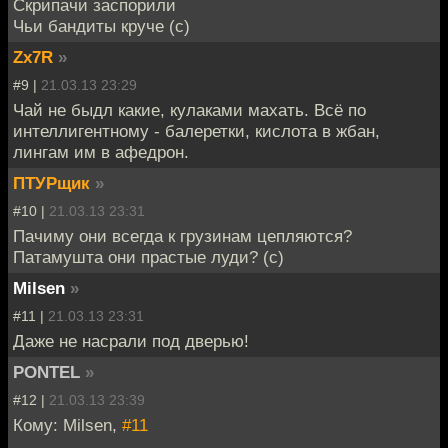
Скрипачи заспорили
Чьи бандиты круче (с)
Zx7R
»
#9 |
21.03.13 23:29
Чай не быдл какие, кулаками махать. Всё по
интеллигентному - балеретки, кислота в жбан,
лингам им в афедрон.
ПТУРщик
»
#10 |
21.03.13 23:31
Пачиму они всегда к грузинам цепляются?
Патамушта они прастые луди? (с)
Milsen
»
#11 |
21.03.13 23:31
Даже не насрали под дверью!
PONTEL
»
#12 |
21.03.13 23:39
Кому: Milsen,
#11