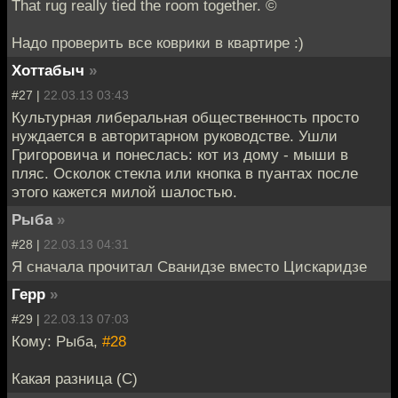
That rug really tied the room together. ©
Надо проверить все коврики в квартире :)
Хоттабыч
»
#27 |
22.03.13 03:43
Культурная либеральная общественность просто
нуждается в авторитарном руководстве. Ушли
Григоровича и понеслась: кот из дому - мыши в
пляс. Осколок стекла или кнопка в пуантах после
этого кажется милой шалостью.
Рыбa
»
#28 |
22.03.13 04:31
Я сначала прочитал Сванидзе вместо Цискаридзе
Герр
»
#29 |
22.03.13 07:03
Кому: Рыбa,
#28
Какая разница (С)