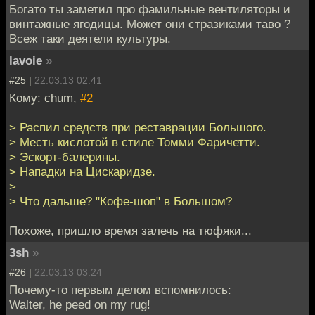
Богато ты заметил про фамильные вентиляторы и
винтажные ягодицы. Может они стразиками таво ?
Всеж таки деятели культуры.
lavoie
»
#25 |
22.03.13 02:41
Кому: chum,
#2
> Распил средств при реставрации Большого.
> Месть кислотой в стиле Томми Фаричетти.
> Эскорт-балерины.
> Нападки на Цискаридзе.
>
> Что дальше? "Кофе-шоп" в Большом?
Похоже, пришло время залечь на тюфяки...
3sh
»
#26 |
22.03.13 03:24
Почему-то первым делом вспомнилось:
Walter, he peed on my rug!