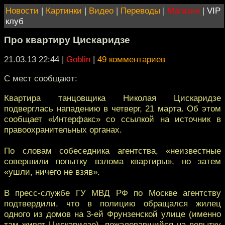
Новости
|
Картинки
|
Видео
|
Переводы
|
Магазин
|
VIP
клуб
Про квартиру Цискаридзе
21.03.13 22:44
|
Goblin
|
49 комментариев
С мест сообщают:
Квартира танцовщика Николая Цискаридзе
подверглась нападению в четверг, 21 марта. Об этом
сообщает «Интерфакс» со ссылкой на источник в
правоохранительных органах.
По словам собеседника агентства, «неизвестные
совершили попытку взлома квартиры», но затем
«ушли, ничего не взяв».
В пресс-службе ГУ МВД РФ по Москве агентству
подтвердили, что в полицию обращался жилец
одного из домов на 3-ей Фрунзенской улице (именно
там живет Цискаридзе), пожаловавшийся на попытку