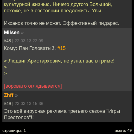
культурной жизнью. Ничего другого Большой,
похоже, не в состоянии предложить. Увы.
Иксанов точно не может. Эффективный пидарас.
Milsen
»
#48 |
22.03.13 22:09
Кому: Пан Головатый,
#15
> Людвиг Аристархович, не узнал вас в гриме!
>
>
[воровато оглядывается]
Zhff
»
#49 |
23.03.13 15:36
Это всё вирусная реклама третьего сезона "Игры
Престолов"!!
cтраницы: 1
всего: 49