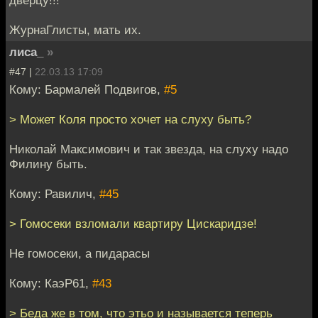
ЖурнаГлисты, мать их.
лиса_
»
#47 |
22.03.13 17:09
Кому: Бармалей Подвигов,
#5
> Может Коля просто хочет на слуху быть?
Николай Максимович и так звезда, на слуху надо
Филину быть.
Кому: Равилич,
#45
> Гомосеки взломали квартиру Цискаридзе!
Не гомосеки, а пидарасы
Кому: КаэР61,
#43
> Беда же в том, что этьо и называется теперь