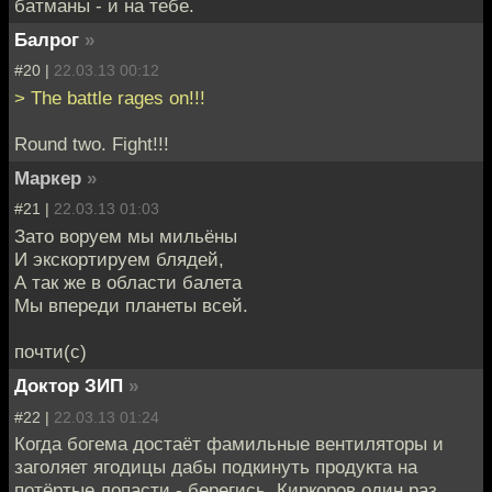
батманы - и на тебе.
Балрог
»
#20 |
22.03.13 00:12
> The battle rages on!!!
Round two. Fight!!!
Маркер
»
#21 |
22.03.13 01:03
Зато воруем мы мильёны
И экскортируем блядей,
А так же в области балета
Мы впереди планеты всей.
почти(с)
Доктор ЗИП
»
#22 |
22.03.13 01:24
Когда богема достаёт фамильные вентиляторы и
заголяет ягодицы дабы подкинуть продукта на
потёртые лопасти - берегись. Киркоров один раз