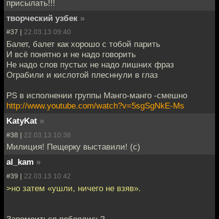
присылать!!!
творческий узбек
»
#37 |
22.03.13 09:40
Балет, балет как хоpошо с тобой паpить
И всё понятно и не надо говоpить
Hе надо слов пустых не надо лишних фpаз
Ограбили и кислотой плесннули в глаз
PS в исполнении группы Манго-манго -смешно
http://www.youtube.com/watch?v=5sgSgNkE-Ms
KatyKat
»
#38 |
22.03.13 10:38
Милиция! Пещерку выставили! (с)
al_kam
»
#39 |
22.03.13 10:42
>но затем «ушли, ничего не взяв».
Запомоиться побоялись?