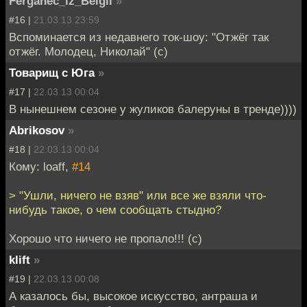
Ferganec_iz_Belgii
»
#16 |
21.03.13 23:59
Вспоминается из недавнего ток-шоу: "Отжёг так
отжёг. Молодец, Николай" (с)
Товарищ с Юга
»
#17 |
22.03.13 00:04
В нынешнем сезоне у жуликов балеруны в тренде))))
Abrikosov
»
#18 |
22.03.13 00:04
Кому: loaff,
#14
> "Ушли, ничего не взяв" или все же взяли что-
нибудь такое, о чем сообщать стыдно?
Хорошо что ничего не пропало!!! (c)
klift
»
#19 |
22.03.13 00:08
А казалось бы, высокое искусство, антраша и