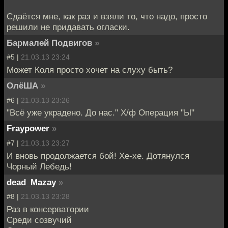
Сдаётся мне, как раз и взяли то, что надо, просто
решили не придавать огласки.
Бармалей Подвигов
»
#5 |
21.03.13 23:24
Может Коля просто хочет на слуху быть?
ОлёША
»
#6 |
21.03.13 23:26
"Всё уже украдено. До нас." Х/ф Операция "Ы"
Fraypower
»
#7 |
21.03.13 23:27
И вновь продолжается бой! Хе-хе. Дотянулся
Чорный Лебедь!
dead_Mazay
»
#8 |
21.03.13 23:28
Раз в консерватории
Среди созвучий