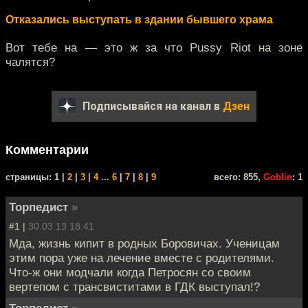
Отказались выступать в здании бывшего храма
Вот тебе на — это ж за что Pussy Riot на зоне
чалятся?
Подписывайся на канал в
Дзен
Комментарии
cтраницы: 1 |
2
|
3
|
4
...
6
|
7
|
8
|
9
всего: 855,
Goblin
: 1
Торпедист
»
#1 |
30.03.13 18:41
Мда, жизнь кипит в родных Боровичах. Ученицам
этим пора уже на лечение вместе с родителями.
Что-ж они модчали когда Петросян со своим
вертепом с трансвиститами в ГДК выступал!?