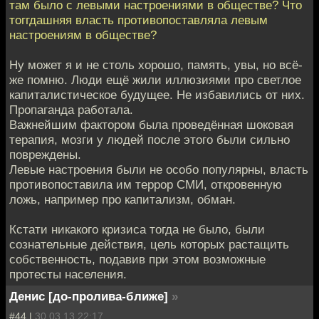
там было с левыми настроениями в обществе? Что
тоггдашняя власть противопоставляла левым
настроениям в обществе?
Ну может я и не столь хорошо, память, увы, но всё-
же помню. Люди ещё жили иллюзиями про светлое
капиталистическое будущее. Не избавились от них.
Пропаганда работала.
Важнейшим фактором была проведённая шоковая
терапия, мозги у людей после этого были сильно
повреждены.
Левые настроения были не особо популярны, власть
противопоставила им террор СМИ, откровенную
ложь, например про капитализм, обман.
Кстати никакого кризиса тогда не было, были
сознательные действия, цель которых растащить
собственность, подавив при этом возможные
протесты населения.
Денис [до-пролива-ближе]
»
#44 |
30.03.13 22:17