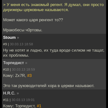
> У меня есть знакомый регент. Я думал, они просто
дирижеры церковные называются.
Может какого царя ренгент то??
Мракобесы ч0ртовы.
Stoum
»
#9 |
30.03.13 18:58
Ну не хотят и ладно, их туда вроде силком не тащат,
их проблемы.
Торпедист
»
#10 |
30.03.13 18:59
Кому: Zx7R,
#3
Это так руководителей хора в церкви называют.
H.R.C.
»
#11 |
30.03.13 19:01
Кому: Торпедист,
#1