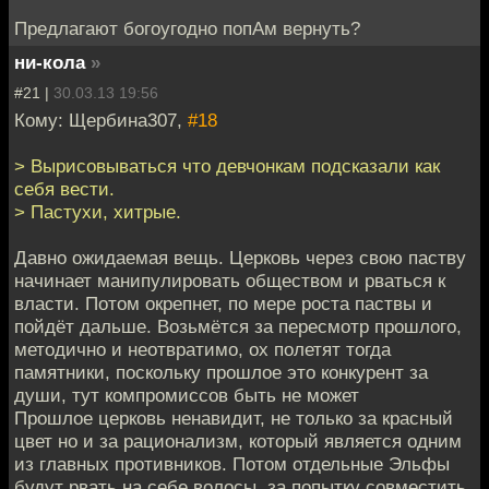
Предлагают богоугодно попАм вернуть?
ни-кола
»
#21 |
30.03.13 19:56
Кому: Щербина307,
#18
> Вырисовываться что девчонкам подсказали как
себя вести.
> Пастухи, хитрые.
Давно ожидаемая вещь. Церковь через свою паству
начинает манипулировать обществом и рваться к
власти. Потом окрепнет, по мере роста паствы и
пойдёт дальше. Возьмётся за пересмотр прошлого,
методично и неотвратимо, ох полетят тогда
памятники, поскольку прошлое это конкурент за
души, тут компромиссов быть не может
Прошлое церковь ненавидит, не только за красный
цвет но и за рационализм, который является одним
из главных противников. Потом отдельные Эльфы
будут рвать на себе волосы, за попытку совместить