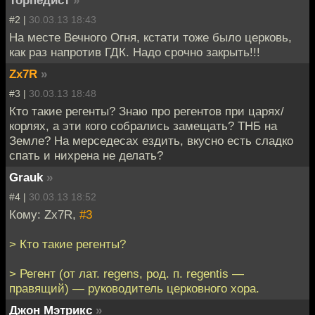
Торпедист
»
#2 |
30.03.13 18:43
На месте Вечного Огня, кстати тоже было церковь,
как раз напротив ГДК. Надо срочно закрыть!!!
Zx7R
»
#3 |
30.03.13 18:48
Кто такие регенты? Знаю про регентов при царях/
корлях, а эти кого собрались замещать? ТНБ на
Земле? На мерседесах ездить, вкусно есть сладко
спать и нихрена не делать?
Grauk
»
#4 |
30.03.13 18:52
Кому: Zx7R,
#3
> Кто такие регенты?
> Регент (от лат. regens, род. п. regentis —
правящий) — руководитель церковного хора.
Джон Мэтрикс
»