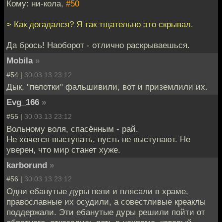
Кому: ни-кола,
#50
> Как догадался? Я так тщательно это скрывал.
Да брось! Наоборот - отлично раскрываешься.
Mobila
»
#54 |
30.03.13 23:12
Дык, "пелотки" фальшивили, вот и приземлили их.
Evg_166
»
#55 |
30.03.13 23:12
Вольному воля, спасённым - рай.
Не хочется выступать, пусть не выступают. Не
уверен, что мир станет хуже.
karborund
»
#56 |
30.03.13 23:12
Одни ебанутые дуры пели и плясали в храме,
православные их осудили, а совестливые креаклы
поддержали. Эти ебанутые дуры решили пойти от