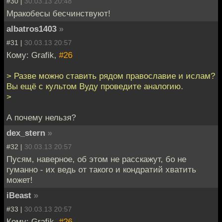
#30 |
30.03.13 20:48
Мракобесы бесчинствуют!
albatros1403
»
#31 |
30.03.13 20:57
Кому: Grafik,
#26
> Разве можно ставить рядом православие и ислам?
Вы ещё с культом Вуду проведите аналогию.
>
А почему нельзя?
dex_stern
»
#32 |
30.03.13 20:57
Пусям, наверное, об этом не расскажут, бо не
гуманно - их ведь от такого и кондратий хватить
может!
iBeast
»
#33 |
30.03.13 20:57
Кому: Grafik,
#26