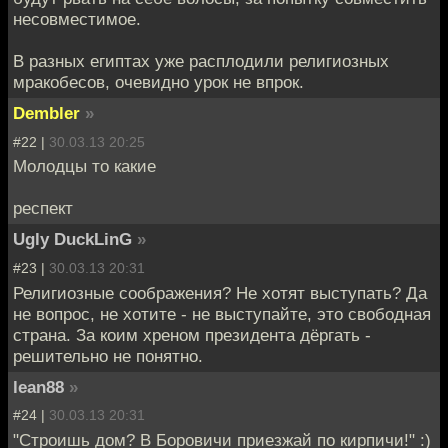
несовместимое.
В разных египтах уже расплодили религиозных
мракобесов, очевидно урок не впрок.
Dembler
»
#22 |
30.03.13 20:25
Молодцы то какие
респект
Ugly DuckLinG
»
#23 |
30.03.13 20:31
Религиозные соображения? Не хотят выступать? Да
не вопрос, не хотите - не выступайте, это свободная
страна. За коим хреном президента дёргать -
решительно не понятно.
lean88
»
#24 |
30.03.13 20:31
"Строишь дом? В Боровичи приезжай по кирпичи!" :)