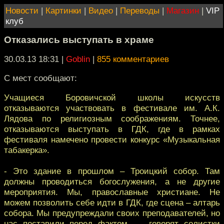
Новости
|
Картинки
|
Видео
|
Переводы
|
Магазин
|
VIP
клуб
Отказались выступать в храме
30.03.13 18:31
|
Goblin
|
855 комментариев
С мест сообщают:
Учащиеся Боровичской школы искусств
отказываются участвовать в фестивале им. А.К.
Лядова по религиозным соображениям. Точнее,
отказываются выступать в ГДК, где в рамках
фестиваля намечено провести конкурс «Музыкальная
табакерка».
- Это здание в прошлом – Троицкий собор. Там
должны проводиться богослужения, а не другие
мероприятия. Мы, православные христиане. Не
можем позволить себе идти в ГДК, где сцена – алтарь
собора. Мы предупреждали своих преподавателей, но
нас поставили перед фактом, — говорят солистки