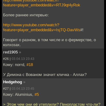
feature=player_embedded&v=RTJ9qt4yRok
Более раннее интервью:
http://www.youtube.com/watch?
feature=player_embedded&v=IsjTQ-DavWs
#!
Говорит о разном, в том числе и о фермерстве, о
колхозах.
red1905
»
#26 |
03.04.13 23:43
Кому: norrd,
#18
У Димона с Вованом значит кличка - Аллах?
Hedgehog
»
#27 |
03.04.13 23:45
Кому: Aluminius,
#5
> Этож чем они её утеплили? Пенопластом что-ли?