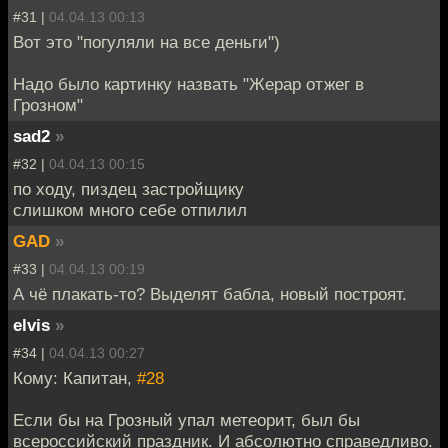
#31 |
04.04.13 00:13
Вот это "погуляли на все деньги")
Надо было картинку назвать "Жерар отжег в
Грозном"
sad2
»
#32 |
04.04.13 00:15
по ходу, пиздец застройщику
слишком много себе отпилил
GAD
»
#33 |
04.04.13 00:19
А чё плакать-то? Выделят бабла, новый построят.
elvis
»
#34 |
04.04.13 00:27
Кому: Капитан,
#28
Если бы на Грозный упал метеорит, был бы
всероссийский праздник. И абсолютно справедливо.