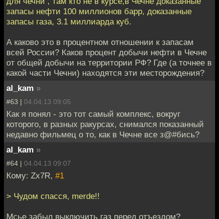
для чечни , там кто не в курсе,в Чечне доказанные
запасы нефти 100 миллионов барр, доказанные
запасы газа, 3.1 миллиарда куб.
А каково это в процентном отношении к запасам
всей России? Каков процент добычи нефти в Чечне
от общей добычи на территории РФ? Где (а точнее в
какой части Чечни) находятся эти месторождения?
al_kam
»
#63 |
04.04.13 09:05
Как я понял - это тот самый комплекс, вокруг
которого, в разных ракурсах, снимался показанный
недавно фильмец о то, как в Чечне все з@#бись?
al_kam
»
#64 |
04.04.13 09:07
Кому: Zx7R,
#1
> Чудом спасся, merde!!
Мсье забыл выключить газ перед отъездом?