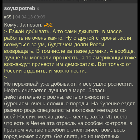
soyuzpotreb
»
#65 |
04.04.13 09:09
Кому: Jameson,
#52
> Езжай добывать. А то сами джыгыты в массе
работть не очень как-то. Ну с другой стороны ,если
возмуться за ум, будет чем долги Росси
возвращать. В томчисле за такие домики. А вообще,
лучше бы молчали про нефть, а то американцы тоже
возжаждут принести им демократию. Вот только от
России отделить, и можно нести..
>
Не переживай уже добывают, и все ушло роснефти.
Нефть считается лучшая в мире. Запасы
действительно огромны, есть сложности с
бурением, очень сложные породы. На бурение ездят
разного рода специалисты вахтовым методом со
всей России, месяц дома - месяц вахта. Из всего
что есть в Чечне эта отрасль на особом контроле. в
Грозном частые перебои с электричеством, весь
город может сидеть без света, но на нефтяных