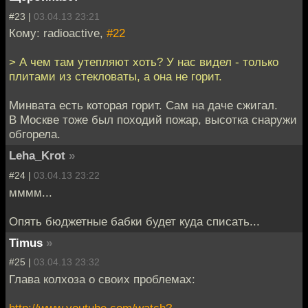
#23 |
03.04.13 23:21
Кому: radioactive,
#22
> А чем там утепляют хоть? У нас видел - только
плитами из стекловаты, а она не горит.
Минвата есть которая горит. Сам на даче сжигал.
В Москве тоже был походий пожар, высотка снаружи
обгорела.
Leha_Krot
»
#24 |
03.04.13 23:22
мммм...
Опять бюджетные бабки будет куда списать...
Timus
»
#25 |
03.04.13 23:32
Глава колхоза о своих проблемах:
http://www.youtube.com/watch?