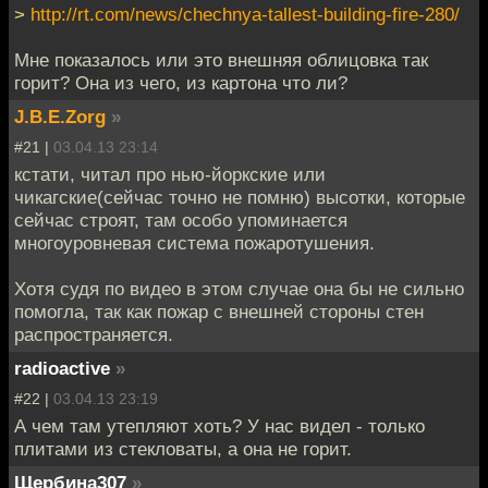
>
http://rt.com/news/chechnya-tallest-building-fire-280/
Мне показалось или это внешняя облицовка так
горит? Она из чего, из картона что ли?
J.B.E.Zorg
»
#21 |
03.04.13 23:14
кстати, читал про нью-йоркские или
чикагские(сейчас точно не помню) высотки, которые
сейчас строят, там особо упоминается
многоуровневая система пожаротушения.
Хотя судя по видео в этом случае она бы не сильно
помогла, так как пожар с внешней стороны стен
распространяется.
radioactive
»
#22 |
03.04.13 23:19
А чем там утепляют хоть? У нас видел - только
плитами из стекловаты, а она не горит.
Щербина307
»