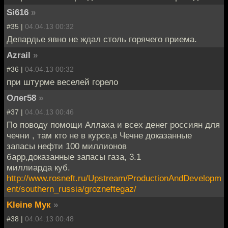
Si616
»
#35 |
04.04.13 00:32
Депардье явно не ждал столь горячего приема.
Azrail
»
#36 |
04.04.13 00:32
при штурме веселей горело
Олег58
»
#37 |
04.04.13 00:46
По поводу помощи Аллаха и всех денег россиян для
чечни , там кто не в курсе,в Чечне доказанные
запасы нефти 100 миллионов
барр,доказанные запасы газа, 3.1
миллиарда куб.
http://www.rosneft.ru/Upstream/ProductionAndDevelopm
ent/southern_russia/grozneftegaz/
Kleine Мук
»
#38 |
04.04.13 00:48