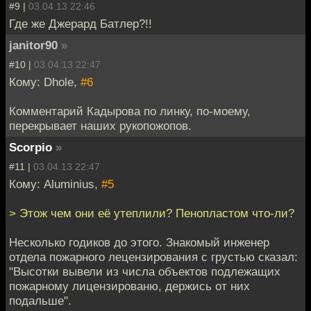
#9 |
03.04.13 22:46
Где же Джерард Батлер?!!
janitor90
»
#10 |
03.04.13 22:47
Кому: Dhole,
#6
Комментарий Кадырова по линку, по-моему,
перекрывает наших рукопожопов.
Scorpio
»
#11 |
03.04.13 22:47
Кому: Aluminius,
#5
> Этож чем они её утеплили? Пенопластом что-ли?
Несколько годиков до этого. Знакомый инженер
отдела пожарного лецензирования с грустью сказал:
"Высотки вывели из числа объектов подлежащих
пожарному лицензированю, держись от них
подальше".