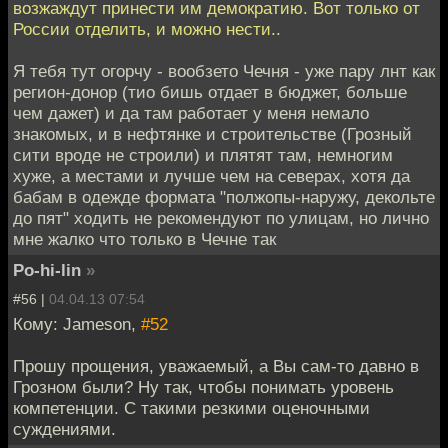
возжаждут принести им демократию. Вот только от
России отделить, и можно нести..
Я тебя тут огорчу - вообзето Чечня - уже пару лнт как
регион-донор (тио бишь отдает в бюджет, больше
чем дажет) и да там работает у меня немало
знакомых, и в нефтянке и строительстве (Грозный
сити вроде не строили) и плятят там, немногим
хуже, а местами и лучше чем на северах, хотя да
бабам в одежде формата "полжопы-наружу, декольте
до пят" ходить не рекомендуют по улицам, но лично
мне жалко что только в Чечне так
Po-hi-lin
»
#56 |
04.04.13 07:54
Кому: Jameson,
#52
Прошу прощения, уважаемый, а Вы сам-то давно в
Грозном были? Ну так, чтобы понимать уровень
компетенции. С такими резкими оценочными
суждениями.