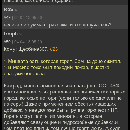
наверно, как сейчас в Дарайе.
RoS
»
#49 |
04.04.13 05:20
велика ли сумма страховки, и кто получатель?
trmph
»
#50 |
04.04.13 05:20
Кому: Щербина307,
#23
> Минвата есть которая горит. Сам на даче сжигал.
> В Москве тоже был походий пожар, высотка
снаружи обгорела.
Камрад, минвата(минеральная вата) по ГОСТ 4640
изготавливается из расплава неорганических горных
пород, которые не горят(если только ее сделали не
из серы).Даже с применением обеспыливающих
добавок, у нее должна быть группа горючести НГ.
Гореть могут плиты из минваты, в которые
добавляют связующие и гидрофобные добавки,и
чем плотнее плиты, тем лучше горят, до г2. А судя