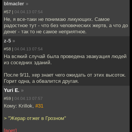
blmacler
»
#57 |
04.04.13 07:54
Не, я все-таки не понимаю ликующих. Самое
радостное тут - что без человеческих жертв, а что до
денег - так то не самое неприятное.
z-5
»
#58 |
04.04.13 07:54
На всякий случай была проведена эвакуация людей
из соседних зданий.
После 9/11, хер знает чего ожидать от этих высоток.
Горит одна, а обвалится другая.
Yuri E.
»
#59 |
04.04.13 07:57
Кому: Krillok,
#31
> "Жерар отжег в Грозном"
[воет]