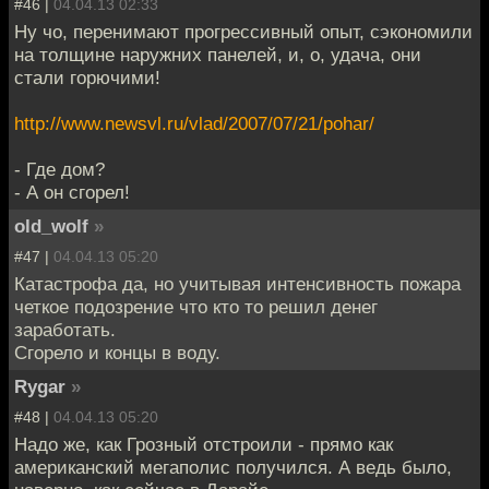
#46 |
04.04.13 02:33
Ну чо, перенимают прогрессивный опыт, сэкономили
на толщине наружних панелей, и, о, удача, они
стали горючими!
http://www.newsvl.ru/vlad/2007/07/21/pohar/
- Где дом?
- А он сгорел!
old_wolf
»
#47 |
04.04.13 05:20
Катастрофа да, но учитывая интенсивность пожара
четкое подозрение что кто то решил денег
заработать.
Сгорело и концы в воду.
Rygar
»
#48 |
04.04.13 05:20
Надо же, как Грозный отстроили - прямо как
американский мегаполис получился. А ведь было,