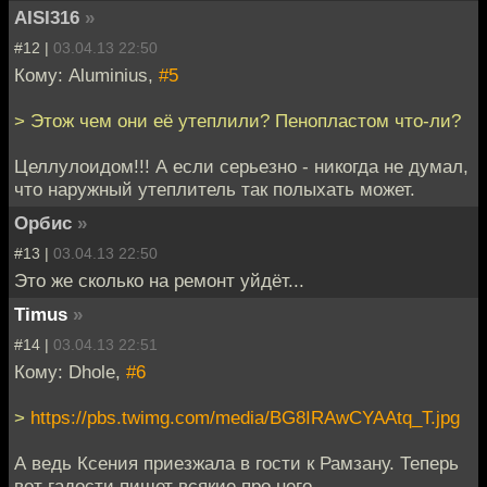
AISI316
»
#12 |
03.04.13 22:50
Кому: Aluminius,
#5
> Этож чем они её утеплили? Пенопластом что-ли?
Целлулоидом!!! А если серьезно - никогда не думал,
что наружный утеплитель так полыхать может.
Орбис
»
#13 |
03.04.13 22:50
Это же сколько на ремонт уйдёт...
Timus
»
#14 |
03.04.13 22:51
Кому: Dhole,
#6
>
https://pbs.twimg.com/media/BG8IRAwCYAAtq_T.jpg
А ведь Ксения приезжала в гости к Рамзану. Теперь
вот гадости пишет всякие про него.