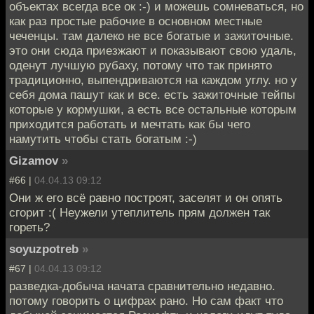
объектах всегда все ок :-) и можешь сомневаться, но
как раз простые рабочие в основном местные
чеченцы. там далеко не все богатые и зажиточные.
это они сюда приезжают и показывают свою удаль,
оденут лучшую рубаху, потому что так принято
традиционно, выпендриваются на каждом углу. но у
себя дома пашут как и все. есть зажиточные тейпы
которые у кормушки, а есть все остальные которым
приходится работать и мечтать как бы чего
намутить чтобы стать богатым :-)
Gizamov
»
#66 |
04.04.13 09:12
Они ж его всё равно построят, заселят и он опять
сгорит :( Неужели утеплитель прям должен так
гореть?
soyuzpotreb
»
#67 |
04.04.13 09:12
разведка-добыча начата сравнительно недавно.
потому говорить о цифрах рано. Но сам факт что