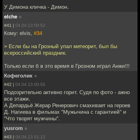
У Димона кличка - Димон.
elche
»
#41 |
04.04.13 00:52
Кому: elvis,
#34
> Если бы на Грозный упал метеорит, был бы
всероссийский праздник.
Только если б в это время в Грозном играл Анжи!!!
Кофеголик
»
#42 |
04.04.13 00:55
Подозрительно активно горит. Судя по фото - ажно
все этажи.
А Депардьё Жерар Ренерович смахивает на героев
Д. Нагиева в фильмах "Мужычина с гарантией" и
"Что творят мужчины".
yusrom
»
#43 |
04.04.13 01:12