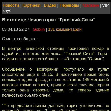
Новости
|
Картинки
|
Видео
|
Переводы
|
Магазин
|
VIP
клуб
В столице Чечни горит "Грозный-Сити"
03.04.13 22:27
|
Goblin
|
131 комментарий
С мест сообщают:
В центре чеченской столицы произошел пожар в
одной из высоток комплекса "Грозный-Сити". Горит
самая высокая из его башен — 40-этажная "Олимп".
Сообщение о возгорании поступило на пульт
спасателей еще в 18:15. В настоящее время огонь
полыхает вдоль фасада на всех этажах 145-метровой
высотки кроме первого, причем если сначала горела
только одна сторона дома, то теперь здание
полностью объято огнем.
"По предварительным данным, горит утеплитель во
внешней стене со 2 по 40 этаж", — рассказал