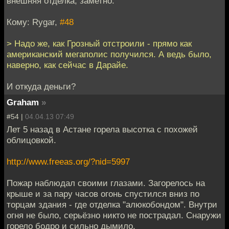
внешняя отделка, заметно.
Кому: Rygar,
#48
> Надо же, как Грозный отстроили - прямо как
американский мегаполис получился. А ведь было,
наверно, как сейчас в Дарайе.
И откуда деньги?
Graham
»
#54 |
04.04.13 07:49
Лет 5 назад в Астане горела высотка с похожей
облицовкой.
http://www.freeas.org/?nid=5997
Пожар наблюдал своими глазами. Загорелось на
крыше и за пару часов огонь спустился вниз по
торцам здания - где отделка "алюкобондом". Внутри
огня не было, серьёзно никто не пострадал. Снаружи
горело бодро и сильно дымило.