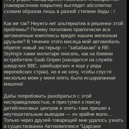
(лакокрасочное покрытие) выглядит абсолютно
схожим образом лишь в разной степени беды : /
Как же так? Неужто нет альтернатив в решении этой
проблемы? Почему поголовно практически все
автомоечные комплексы вредят нашим железным
друзьям? В течение этого месяца мой автомобиль
обретет новый экстерьер — "забабахаю" в RE-
Styling'е хакки милитари пиксель, как на боевом
истребителе Saab Gripen (находится на службе
шведских ВВС, швейцарских и еще у ряда
европейских стран), но я не хочу, чтобы спустя
несколько моек у меня опять была исцарапанная
машина!
Дабы попробовать разобраться с этой
несправедливостью, я приступил к поиску
дитейлинговых центров и опять-таки пришел к
неутешительным выводам — их крайне мало…
Только через друзей-товарищей мне удалось узнать
о существовании Автокомплексе "Царские