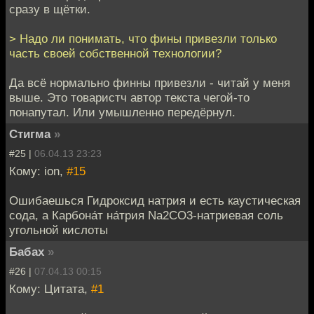
сразу в щётки.
> Надо ли понимать, что фины привезли только
часть своей собственной технологии?
Да всё нормально финны привезли - читай у меня
выше. Это товаристч автор текста чегой-то
понапутал. Или умышленно передёрнул.
Стигма
»
#25 |
06.04.13 23:23
Кому: ion,
#15
Ошибаешься Гидроксид натрия и есть каустическая
сода, а Карбона́т на́трия Na2CO3-натриевая соль
угольной кислоты
Бабах
»
#26 |
07.04.13 00:15
Кому: Цитата,
#1