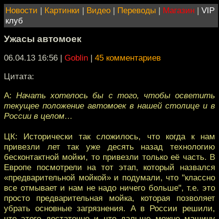
Новости
|
Картинки
|
Видео
|
Переводы
|
Магазин
|
VIP
клуб
Ужасы автомоек
06.04.13 16:56
|
Goblin
|
45 комментариев
Цитата:
А:
Начать хотелось бы с того, чтобы осветить
текущее положение автомоек в нашей столице и в
России в целом…
ЦК: Исторически так сложилось, что когда к нам
привезли лет так уже десять назад технологию
бесконтактной мойки, то привезли только её часть. В
Европе посмотрели на тот этап, который назвался
«предварительной мойкой» и подумали, что "классно
все отмывает и нам не надо ничего больше", т.е. это
просто предварительная мойка, которая позволяет
убрать основные загрязнения. А в России решили,
что этого достаточно и что дальше можно машину