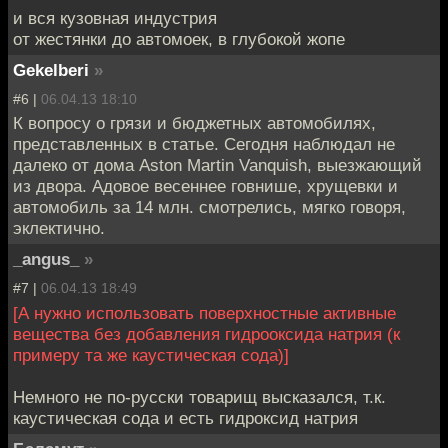
и вся кузовная индустрия
от жестянки до автомоек, в глубокой жопе
Gekelberi
»
#6 |
06.04.13 18:10
К вопросу о грязи и бюджетных автомобилях,
представленных в статье. Сегодня наблюдал не
далеко от дома Aston Martin Vanquish, выезжающий
из двора. Адовое весеннее говнише, хрущевки и
автомобиль за 14 млн. смотрелись, мягко говоря,
эклектично.
_angus_
»
#7 |
06.04.13 18:49
[А нужно использовать поверхностные активные
вещества без добавления гидрооксида натрия (к
примеру та же каустическая сода)]
Немного не по-русски товарищ высказался, т.к.
каустическая сода и есть гидроксид натрия