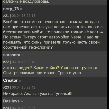
салонные воздуховоды.
петр_78
»
#21 |
06.04.13 22:13
Вообще это немного непонятная посылка: «когда к
нам привезли лет так уже десять назад технологию
бесконтактной мойки, то привезли только её часть».
По всему Питеру стоят автомойки Neste. Надо ли
понимать, что фины привезли только часть своей
собственной технологии?
sorasora
»
#22 |
06.04.13 22:13
>что на видео? Какая мойка? У меня не грузится.
Они тряпочками протирают. Треш и угар.
Creator
»
#23 |
06.04.13 22:42
Нихерасе, Аланыч уже на Тупичке!!!
Basilevs
»
#24 |
06.04.13 23:21