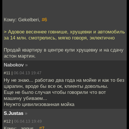
Кому: Gekelberi,
#6
> Адовое весеннее говнише, хрущевки и автомобиль
за 14 млн. смотрелись, мягко говоря, эклектично
Продай квартиру в центре купи хрущевку и на сдачу
астон мартин.
Nabokov
»
#11 |
06.04.13 19:47
Ну не знаю... работаю два года на мойке и как то без
царапин, вроде бы все ок, клиенты довольны.
Еще не было случая чтобы говорили что вот
машину убиваем...
Неужто цивилизованная мойка
S.Justas
»
#12 |
06.04.13 19:49
Кому: _angus_,
#7