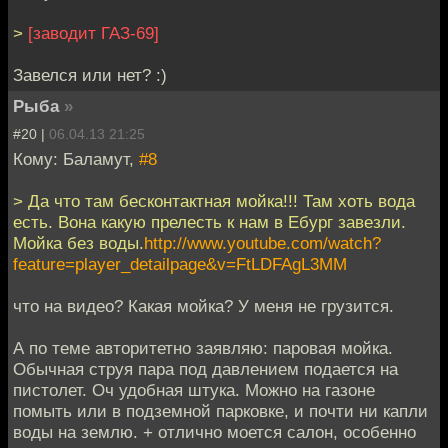
>
[заводит ГАЗ-69]
Завелся или нет? :)
Рыбa
»
#20 |
06.04.13 21:25
Кому: Баламут,
#8
> Да что там бесконтактная мойка!!! Там хоть вода
есть. Вона какую прелесть к нам в Ебург завезли.
Мойка без воды.
http://www.youtube.com/watch?
feature=player_detailpage&v=FtLDFAgL3MM
что на видео? Какая мойка? У меня не грузится.
А по теме авторитетно заявляю: паровая мойка.
Обычная струя пара под давлением подается на
пистолет. Оч удобная штука. Можно на газоне
помыть или в подземной парковке, и почти ни капли
воды на землю. + отлично моется салон, особенно