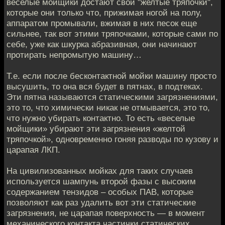
веселые мойщики достают свои "желтые тряпочки",
которые они только что, прижимая ногой на полу,
аппаратом промывали, вжимая в них песок еще
сильнее, так вот этими тряпочками, которые сами по
себе, уже как шкурка абразивная, они начинают
протирать непромытую машину…
Т.е. если после бесконтактной мойки машину просто
высушить, то она вся будет в пятнах, в подтеках.
Эти пятна называются статическими загрязнениями,
это то, что химически никак не отмывается, это то,
что нужно убирать контактно. То есть «веселые
мойщики» убирают эти загрязнения «желтой
тряпочкой», одновременно гоняя разводы по кузову и
царапая ЛКП.
На цивилизованных мойках для таких случаев
используется шампунь второй фазы с высоким
содержанием тензидов – особых ПАВ, которые
позволяют как раз удалить вот эти статические
загрязнения, не царапая поверхность — в момент
механического контакта частички статических