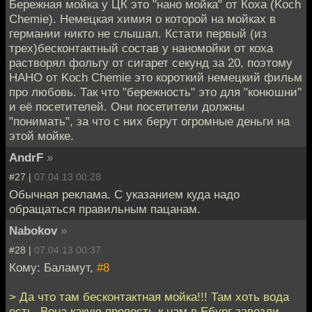
Бережная мойка у ЦК это "нано мойка" от Коха (Koch
Chemie). Немецкая химия о которой на мойках в
германии никто не слышал. Кстати первый (из
трех)бесконтактный состав у наномойки от коха
растворял фольгу от сигарет секунд за 20, поэтому
НАНО от Koch Chemie это короткий немецкий фильм
про любовь. Так что "бережность" это для "конюшни"
и её посетителей. Они посетители должны
"понимать", за что с них берут огромные деньги на
этой мойке.
AndrF
»
#27 |
07.04.13 00:28
Обычная реклама. С указанием куда надо
обращаться правильным пацанам.
Nabokov
»
#28 |
07.04.13 00:37
Кому: Баламут,
#8
> Да что там бесконтактная мойка!!! Там хоть вода
есть. Вона какую прелесть к нам в Ебург завезли.