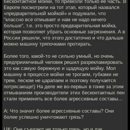
бесконтактной мойки, то привезли только её часть. В
Европе посмотрели на тот этап, который назвался
«предварительной мойкой» и подумали, что
"классно все отмывает и нам не надо ничего
больше", т.е. это просто предварительная мойка,
которая позволяет убрать основные загрязнения. А в
России решили, что этого достаточно и что дальше
можно машину тряпочками протирать.
Более того, какой-то не сильно умный, но очень
предприимчивый человек решил разрекламировать
это как самую бережную и щадящую мойку. Мол
машину в процессе мойки не трогаем, губками не
трем, песком не царапаем и поэтому получается
потрясающе!) На деле же во-первых в гонке за этим
отмыванием производители этих бесконтактных пен
стали применять все более агрессивные составы…
А: Что значит более агрессивные составы? Они
более успешно уничтожают грязь?
ЦК: Они съедают не только грязь, но и лак…