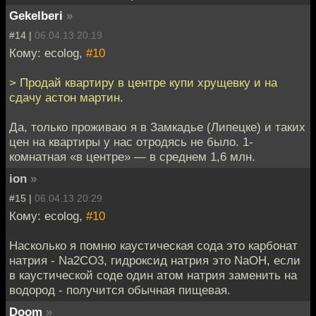
Gekelberi
»
#14 |
06.04.13 20:19
Кому: ecolog,
#10
> Продай квартиру в центре купи хрущевку и на
сдачу астон мартин.
Да, только проживаю я в Замкадье (Липецке) и таких
цен на квартиры у нас отродясь не было. 1-
комнатная «в центре» — в среднем 1,6 млн.
ion
»
#15 |
06.04.13 20:29
Кому: ecolog,
#10
Насколько я помню каустическая сода это карбонат
натрия - Na2CO3, гидроксид натрия это NaOH, если
в каустической соде один атом натрия заменить на
водород - получится обычная пищевая.
Doom
»