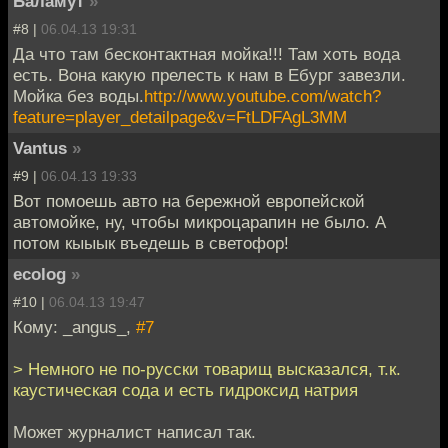
Баламут
»
#8 |
06.04.13 19:31
Да что там бесконтактная мойка!!! Там хоть вода
есть. Вона какую прелесть к нам в Ебург завезли.
Мойка без воды.
http://www.youtube.com/watch?
feature=player_detailpage&v=FtLDFAgL3MM
Vantus
»
#9 |
06.04.13 19:33
Вот помоешь авто на бережной европейской
автомойке, ну, чтобы микроцарапин не было. А
потом кыыык въедешь в светофор!
ecolog
»
#10 |
06.04.13 19:47
Кому: _angus_,
#7
> Немного не по-русски товарищ высказался, т.к.
каустическая сода и есть гидроксид натрия
Может журналист написал так.