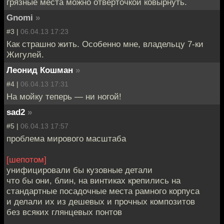
грязные места можно отверточкой ковырнуть.
Gnomi
»
#3 |
06.04.13 17:23
Как страшно жить. Особенно мне, владельцу 7-ки
Жигулей.
Леонид Кошман
»
#4 |
06.04.13 17:31
На мойку теперь — ни ногой!
sad2
»
#5 |
06.04.13 17:57
проблема мирового масштаба
[шепотом]
унифицировали бы кузовные детали
что бы они, блин, на винтиках крепились на
стандартные посадочные места рамного корпуса
и делали их из дешевых и прочных композитов
без всяких глянцевых понтов