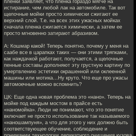
пленки заявляет, что пленка гораздо мягче на
истирание, чем любой лак на автомобиле. Так вот
щелочные мойки просто химически сжигают ее
верхний слой. Т.е. на всех этих ужасных мойках
сначала пленка сжигается химически, а затем ее
просто мгновенно затирают абразивом.
А: Кошмар какой! Теперь понятно, почему у меня на
саабе все в царапках таких — они этими тряпками,
как наждачкой работают, получается, а щелочные
пенные составы дополняют эту грустную картину по
умертвлению эстетики окрашенной или оклеенной
машины или мотика…Ну круто. Что еще про ужасы
автомоечные можно вспомнить?
ЦК: Еще одна новая проблема это «нано». Теперь на
мойке под каждым мостом в прайсе есть
«наномойка». Люди не понимают, что это понятие
включает не просто использование так называемого
«наношампуня», а что для этого у них должно быть
соответствующее обучение, соблюдение и
понимании технологии деликатного очищения кузова