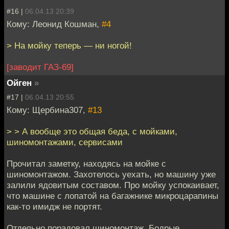
#16 |
06.04.13 20:39
Кому: Леонид Кошман,
#4
> На мойку теперь — ни ногой!
[заводит ГАЗ-69]
Ойген
»
#17 |
06.04.13 20:55
Кому: Щербина307,
#13
> > А вообще это общая беда, с мойками,
шиномонтажами, сервисами
Прочитал заметку, находясь на мойке с
шиномонтажом. Захотелось уехать, но машину уже
залили ядовитым составом. Про мойку успокаивает,
что машине с лопатой на багажнике микроцарапины
как-то имидж не портят.
Отдельно порадовал шиномонтаж. Бодрые