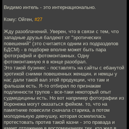
Видимо интель - это интернационально.
Кому: Ойген,
#27
Жду разоблачений. Уверен, что в связи с тем, что
западные друзья балдеют от "эротических
повешений" (это считается одним из подразделов
БДСМ) - в подборке вполне может быть пара
фотографий и фотомонтажных. Одну
фотомонтажную я в конце разобрал.
Это такой бузинес - поставлять на сайты с ебанутой
эротикой снимки повешенных женщин. и немцы у
нас дали такой вал этой продукции, что там и
фальшак есть. Я-то отбирал по признакам
подлинности трупов - все-таки некоторый опыт
судмедицины есть. Но вот например фотографии из
Воронежа могут оказаться фейком. то, что на
памятнике повесили сначала старика, а потом
молоденькую девчушку, которая осмелилась
протестовать против такой казни - это правада и
имеет отражение в воспоминаниях тех, кто жил в