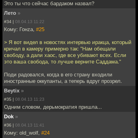
Это ты что сейчас бардаком назвал?
Лето
»
#34 |
08.04.13 11:22
Кому: Гонzа,
#25
> Я вот видел в новостях интервью иракца, который
кричал в камеру примерно так: "Нам обещали
свободу, а дали хаос, где все убивают всех. Если
это ваша свобода, то лучше верните Саддама."
Поди радовался, когда в его страну входили
иностранные оккупанты, а теперь вдруг прозрел.
Beytix
»
#35 |
08.04.13 11:23
Одним словом, дерьмократия пришла...
Dok
»
#36 |
08.04.13 11:41
Кому: old_wolf,
#24