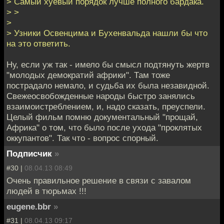
> Самый хуевый порядок лучше полного бардака.
> >
>
> Узники Освенцима и Бухенвальда нашли бы что
на это ответить.
Ну, если уж так - имело бы смысл подтянуть жертв
"молодых демократий африки". Там тоже
пострадало немало, и судьба их была незавидной.
Свежеосвобожденные народы быстро занялись
взаимоистреблением, и, надо сказать, преуспели.
Целый фильм помню документальный "прощай,
Африка" о том, что было после ухода "проклятых
оккупантов". Так что - вопрос спорный.
Подписчик
»
#30 |
08.04.13 08:49
Очень правильное решение в связи с завалом
людей в тюрьмах !!!
eugene.bbr
»
#31 |
08.04.13 09:17