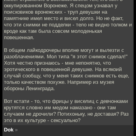
оккупированном Воронеже. Я спецом узнавал у
поисковиков вронежских - труп девушки на
памятнике имел место и висел долго. Но не факт,
что эти снимки не подделки - тело не видно толком и
вроде как там была совсем молоденькая
повешенная.
В общем лайкодрочеры вполне могут и вылезти с
разоблачениями. Мол типа "я этот снимок сделал!"
Хотя честно признаюсь - мне непонятно, что
эротического в повешенной девушке. На всякоий
случай сообщу, что у меня таких снимков есть еще,
только качеством похуже. Например из музея
обороны Ленинграда.
Вот кстати - то, что фрицы у виселиц с девчонками
крутятся словно им медом намазано - они там
случаем не дрочили? Потихоньку, не доставая? Раз
это в их культуре - сексуально?
Dok
»