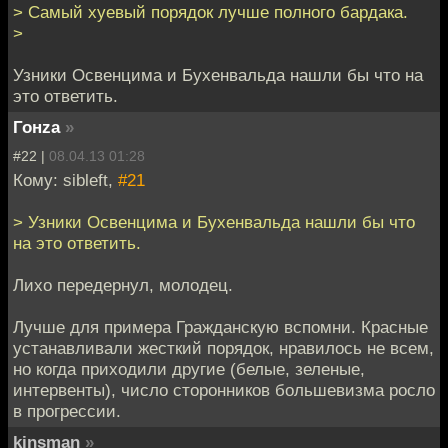
> Самый хуевый порядок лучше полного бардака.
>
Узники Освенцима и Бухенвальда нашли бы что на
это ответить.
Гонzа
»
#22 |
08.04.13 01:28
Кому: sibleft,
#21
> Узники Освенцима и Бухенвальда нашли бы что
на это ответить.
Лихо передернул, молодец.
Лучше для примера Гражданскую вспомни. Красные
устанавливали жесткий порядок, нравилось не всем,
но когда приходили другие (белые, зеленые,
интервенты), число сторонников большевизма росло
в прогрессии.
kinsman
»