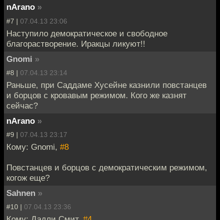
nArano
»
#7 |
07.04.13 23:06
Наступило демократическое и свободное
благорастворение. Иракцы ликуют!!
Gnomi
»
#8 |
07.04.13 23:14
Раньше, при Саддаме Хусейне казнили повстанцев
и борцов с кровавым режимом. Кого же казнят
сейчас?
nArano
»
#9 |
07.04.13 23:17
Кому: Gnomi,
#8
Повстанцев и борцов с демократическим режимом,
когож еще?
Sahnen
»
#10 |
07.04.13 23:36
Кому: Дадли Смит,
#4