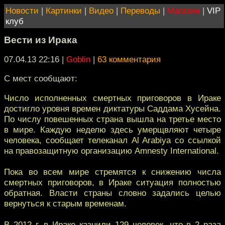
Новости
|
Картинки
|
Видео
|
Переводы
|
Магазин
|
VIP
клуб
Вести из Ирака
07.04.13 22:16
|
Goblin
|
63 комментария
С мест сообщают:
Число исполненных смертных приговоров в Ираке
достигло уровня времен диктатуры Саддама Хусейна.
По числу повешенных страна вышла на третье место
в мире. Каждую неделю здесь умерщвляют четыре
человека, сообщает телеканал Al Arabiya со ссылкой
на правозащитную организацию Amnesty International.
Пока во всем мире стремятся к снижению числа
смертных приговоров, в Ираке ситуация полностью
обратная. Власти страны словно задались целью
вернуться к старым временам.
В 2012 г. в Ираке казнили 129 человек, что в 2 раза