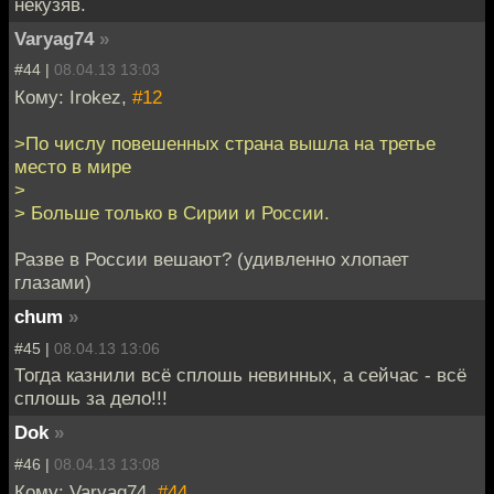
некузяв.
Varyag74
»
#44 |
08.04.13 13:03
Кому: Irokez,
#12
>По числу повешенных страна вышла на третье
место в мире
>
> Больше только в Сирии и России.
Разве в России вешают? (удивленно хлопает
глазами)
chum
»
#45 |
08.04.13 13:06
Тогда казнили всё сплошь невинных, а сейчас - всё
сплошь за дело!!!
Dok
»
#46 |
08.04.13 13:08
Кому: Varyag74,
#44