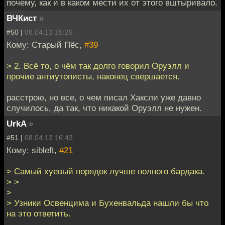
почему, как и в каком мести их от этого вштыривало.
ВЧКист
»
#50 |
08.04.13 15:29
Кому: Старый Пёс,
#39
> 2. Всё то, о чём так долго говорил Оруэлл и
прочие антиутописты, наконец свершается.
расстрою, но все, о чем писал Хаксли уже давно
случилось, да так, что никакой Оруэлл не нужен.
UrkA
»
#51 |
08.04.13 16:43
Кому: sibleft,
#21
> Самый хуевый порядок лучше полного бардака.
> >
>
> Узники Освенцима и Бухенвальда нашли бы что
на это ответить.