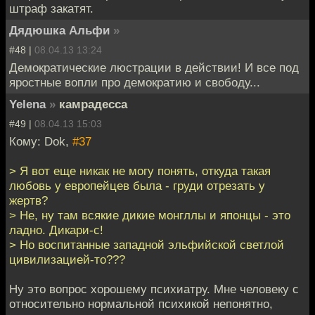
штраф закатят.
Дядюшка Альфи
»
#48 |
08.04.13 13:24
Демократические люстрации в действии! И все под
яростные вопли про демократию и свободу...
Yelena
»
камрадесса
#49 |
08.04.13 15:03
Кому: Dok,
#37
> Я вот еще никак не могу понять, откуда такая
любовь у европейцев была - груди отрезать у
жертв?
> Не, ну там всякие дикие монгллы и японцы - это
ладно. Дикари-с!
> Но воспитанные западной эльфийской светлой
цивилизацией-то???
Ну это вопрос хорошему психиатру. Мне человеку с
относительно нормальной психикой непонятно,