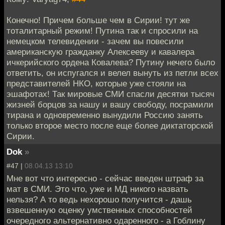
Конечно! Причем больше чем в Сирии! тут же
тоталитарный режим! Путина так и спросили на
немецком телевидении - зачем вы повесили
американскую гражданку Алексееву и кавалера
ичкерийского ордена Ковалева? Путину нечего было
ответить, он испугался и велел вынуть из петли всех
представителей НКО, которые уже стояли на
эшафотах! Так мировые СМИ спасли десятки тысяч
жизней борцов за нашу и вашу свободу, посрамили
тирана и одновременно вынудили Россию занять
только второе место после еще более диктаторской
Сирии.
Dok
»
#47 |
08.04.13 13:10
Мне вот что интересно - сейчас введен штраф за
мат в СМИ. Это что, уже и МД никого назвать
нельзя? А то ведь нехорошо получится - дашь
взвешенную оценку умственных способностей
очередного альтернативно одаренного - а Гоблину