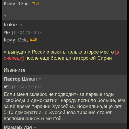
Кому: 13ug,
#52
+
Irokez
»
#55 |
09.04.13 00:18
Кому: Dok,
#46
> вынудили Россию занять только второе место
[в
очереди]
после еще более диктаторской Сирии
Извините.
Пастор Шланг
»
#56 |
09.04.13 00:18
Если меня склероз не подводит- за первые годы
"свободы и демократии" народу погибло больше,чем
за вё время тирании Хуссейна. Нормально,ещё лет
5-10 демократии- и Хуссейнова тирания станет
воспоминанием и мечтой.
Мамзер Изя
»