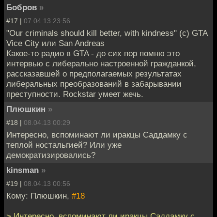
Бобров
»
#17 |
07.04.13 23:56
"Our criminals should kill better, with kindness" (c) GTA
Vice City или San Andreas
Какое-то радио в GTA - до сих пор помню это
интервью с либерально настроенной гражданкой,
рассказавшей о предполагаемых результатах
либеральных преобразований в забарывании
преступности. Rockstar умеет жечь.
Плюшкин
»
#18 |
08.04.13 00:29
Интересно, вспоминают ли иракцы Саддамку с
теплой ностальгией? Или уже
демократизировались?
kinsman
»
#19 |
08.04.13 00:56
Кому: Плюшкин,
#18
> Интересно, вспоминают ли иракцы Саддамку с