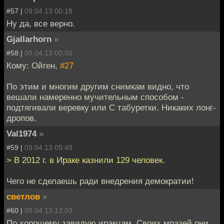
#57 |
09.04.13 00:18
Ну да, все верно.
Gjallarhorn
»
#58 |
09.04.13 00:50
Кому: Ойген,
#27
По этим и многим другим снимкам видно, что
вешали намеренно мучительным способом -
подтягивали веревку или С табуретки. Никаких лонг-
дропов.
Val1974
»
#59 |
09.04.13 09:49
> В 2012 г. в Ираке казнили 129 человек.
Чего не сделаешь ради внедрения демократии!
светлов
»
#60 |
09.04.13 13:03
По хорошему завидую иракцам. Своих мразей они