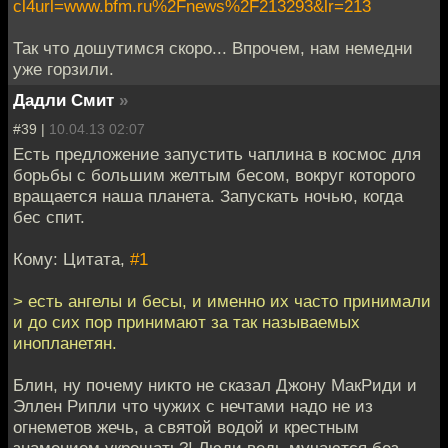
cl4url=www.bfm.ru%2Fnews%2F213293&lr=213
Так что дошутимся скоро... Впрочем, нам немедни
уже горзили.
Дадли Смит
»
#39 |
10.04.13 02:07
Есть предложение запустить чаплина в космос для
борьбы с большим желтым бесом, вокруг которого
вращается наша планета. Запускать ночью, когда
бес спит.
Кому: Цитата,
#1
> есть ангелы и бесы, и именно их часто принимали
и до сих пор принимают за так называемых
инопланетян.
Блин, ну почему никто не сказал Джону МакРиди и
Эллен Рипли что чужих с нечтами надо не из
огнеметов жечь, а святой водой и крестным
знамением укрощать?! Люди ведь мучаются без