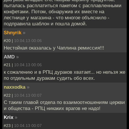
пыталась расплатиться пакетом с расплавленными
конфетами. Потом, обнаружив их вместе на
лестнице у магазина - что многое объяснило -
подправила шаблон и пошла домой.
Shnyrik
»
#20 |
10.04.13 00:06
Нестойкая оказалась у Чаплина ремиссия!!!
AMD
»
#21 |
10.04.13 00:06
к сожалению и в РПЦ дураков хватает... но нельзя же
по отдельным дуракам судить обо всех.
naxxodka
»
#22 |
10.04.13 00:07
С таким главой отдела по взаимоотношениям церкви
и общества - РПЦ никаких врагов не надо!
Krix
»
#23 |
10.04.13 00:07