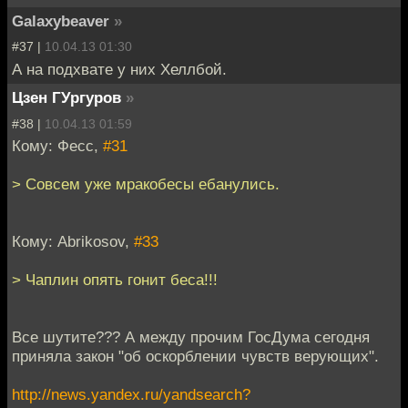
Galaxybeaver
»
#37 |
10.04.13 01:30
А на подхвате у них Хеллбой.
Цзен ГУргуров
»
#38 |
10.04.13 01:59
Кому: Фесс,
#31
> Совсем уже мракобесы ебанулись.
Кому: Abrikosov,
#33
> Чаплин опять гонит беса!!!
Все шутите??? А между прочим ГосДума сегодня
приняла закон "об оскорблении чувств верующих".
http://news.yandex.ru/yandsearch?