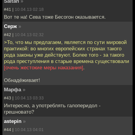
Saltan
»
#41 |
10.04.13 02:18
Вот те на! Сева тоже Бесогон оказывается.
Серж
»
#42 |
10.04.13 02:32
>То, что мы предлагаем, является по сути мировой
практикой: во многих европейских странах такого
рода законы уже действуют. Более того - за такого
рода преступления в старые времена существовали
[очень жестокие меры наказания]
.
Обнадёживает!
Марфа
»
#43 |
10.04.13 03:33
Интересно, а употреблять галоперидол -
грешновато?
astepin
»
#44 |
10.04.13 04:01