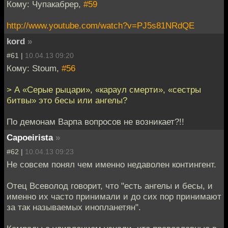
Кому: Чупакабрер,
#59
http://www.youtube.com/watch?v=PJ5s81NRdQE
kord
»
#61 |
10.04.13 09:20
Кому: Stoum,
#56
> А «Серые рыцари», «караул смерти», «сестры
битвы» это бесы или ангелы?
По демонам Варпа вопросов не возникает?!!
Capoeirista
»
#62 |
10.04.13 09:23
Не совсем понял чем именно недаволен контингент.
Отец Всеволод говорит, что "есть ангелы и бесы, и
именно их часто принимали и до сих пор принимают
за так называемых инопланетян".