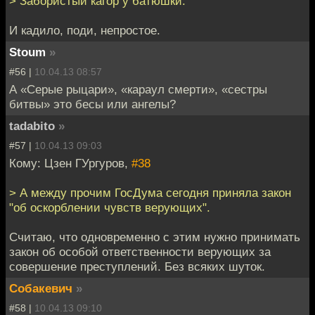
> Забористый кагор у батюшки.
И кадило, поди, непростое.
Stoum
»
#56 |
10.04.13 08:57
А «Серые рыцари», «караул смерти», «сестры
битвы» это бесы или ангелы?
tadabito
»
#57 |
10.04.13 09:03
Кому: Цзен ГУргуров,
#38
> А между прочим ГосДума сегодня приняла закон
"об оскорблении чувств верующих".
Считаю, что одновременно с этим нужно принимать
закон об особой ответственности верующих за
совершение преступлений. Без всяких шуток.
Собакевич
»
#58 |
10.04.13 09:10