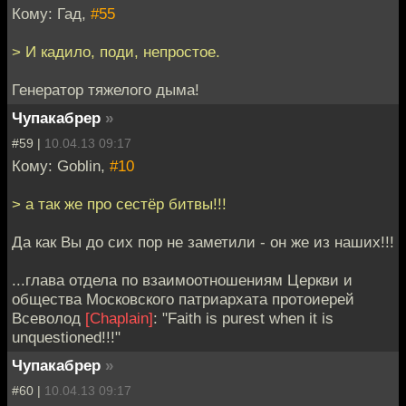
Кому: Гад,
#55
> И кадило, поди, непростое.
Генератор тяжелого дыма!
Чупакабрер
»
#59 |
10.04.13 09:17
Кому: Goblin,
#10
> а так же про сестёр битвы!!!
Да как Вы до сих пор не заметили - он же из наших!!!
...глава отдела по взаимоотношениям Церкви и
общества Московского патриархата протоиерей
Всеволод
[Chaplain]
: "Faith is purest when it is
unquestioned!!!"
Чупакабрер
»
#60 |
10.04.13 09:17