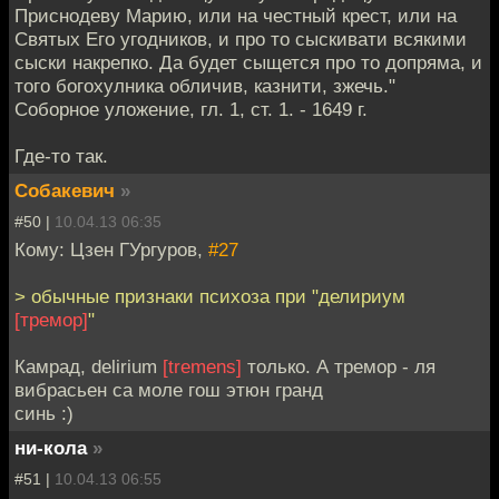
Приснодеву Марию, или на честный крест, или на
Святых Его угодников, и про то сыскивати всякими
сыски накрепко. Да будет сыщется про то допряма, и
того богохулника обличив, казнити, зжечь."
Соборное уложение, гл. 1, ст. 1. - 1649 г.
Где-то так.
Собакевич
»
#50 |
10.04.13 06:35
Кому: Цзен ГУргуров,
#27
> обычные признаки психоза при "делириум
[тремор]
"
Камрад, delirium
[tremens]
только. А тремор - ля
вибрасьен са моле гош этюн гранд
синь :)
ни-кола
»
#51 |
10.04.13 06:55