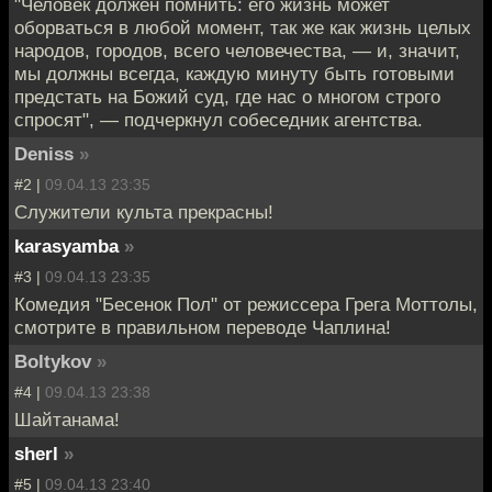
"Человек должен помнить: его жизнь может
оборваться в любой момент, так же как жизнь целых
народов, городов, всего человечества, — и, значит,
мы должны всегда, каждую минуту быть готовыми
предстать на Божий суд, где нас о многом строго
спросят", — подчеркнул собеседник агентства.
Deniss
»
#2 |
09.04.13 23:35
Служители культа прекрасны!
karasyamba
»
#3 |
09.04.13 23:35
Комедия "Бесенок Пол" от режиссера Грега Моттолы,
смотрите в правильном переводе Чаплина!
Boltykov
»
#4 |
09.04.13 23:38
Шайтанама!
sherl
»
#5 |
09.04.13 23:40