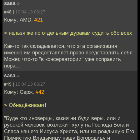
sasa
»
#48 |
10.04.13 06:27
Кому: AMD,
#21
> нельзя же по отдельным дуракам судить обо всех
Как-то так складывается, что эта организация
именно им предоставляет право представлять себя.
Может, что-то "в консерватории" уже поправить
пора...
sasa
»
#49 |
10.04.13 06:27
Кому: Серж,
#42
> Обнадёживает!
"Буде кто иноверцы, какия ни буди веры, или и
русской человек, возложит хулу на Господа Бога и
Спаса нашего Иисуса Христа, или на рождьшую Его
Пречистую Владычицу нашу Богородицу и