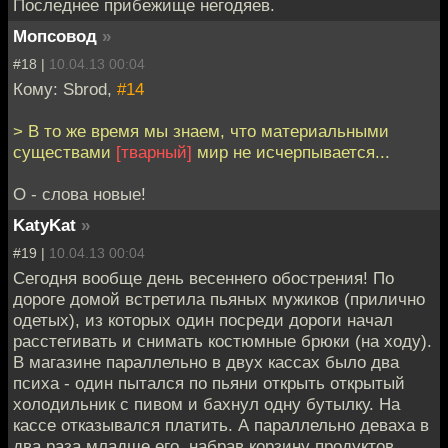
Последнее прибежище негодяев.
Мопсовод
»
#18 |
10.04.13 00:04
Кому: Sbrod,
#14
> В то же время мы знаем, что материальными
существами
[тварный]
мир не исчерпывается...
О - слова новые!
KatyKat
»
#19 |
10.04.13 00:04
Сегодня вообще день весеннего обострения! По
дороге домой встретила пьяных мужиков (прилично
одетых), из которых один посреди дороги начал
расстегивать и снимать костюмные брюки (на ходу).
В магазине параллельно в двух кассах было два
психа - один пытался по пьяни открыть открытый
холодильник с пивом и бахнул одну бутылку. На
кассе отказывался платить. А параллельно деваха в
два раза младше его, набрав корзину продуктов,