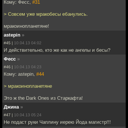
Кому: Фесс,
#31
> Совсем уже мракобесы ебанулись.
мракоинопланетяне!
astepin
»
#45 |
10.04.13 04:02
И действительно, кто же как не ангелы и бесы?
Фесс
»
#46 |
10.04.13 04:23
Кому: astepin,
#44
> мракоинопланетяне
Это ж the Dark Ones из Старкафта!
Джина
»
#47 |
10.04.13 05:24
Не подаст руки Чаплину иерею Йода магистр!!!