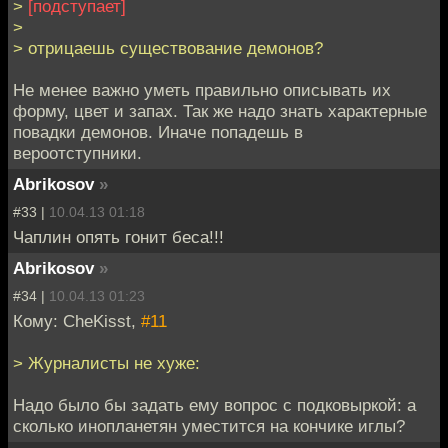
>
[подступает]
>
> отрицаешь существование демонов?
Не менее важно уметь правильно описывать их
форму, цвет и запах. Так же надо знать характерные
повадки демонов. Иначе попадешь в
вероотступники.
Abrikosov
»
#33 |
10.04.13 01:18
Чаплин опять гонит беса!!!
Abrikosov
»
#34 |
10.04.13 01:23
Кому: CheKisst,
#11
> Журналисты не хуже:
Надо было бы задать ему вопрос с подковыркой: а
сколько инопланетян уместится на кончике иглы?