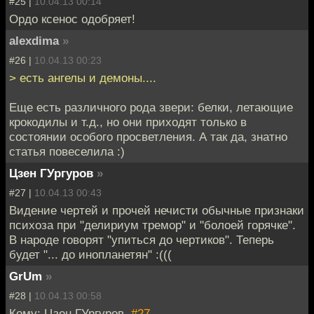
#25 |
10.04.13 00:14
Ордо ксенос одобряет!
alexdima
»
#26 |
10.04.13 00:23
> есть ангелы и демоны....
Еще есть различного рода звери: белки, летающие
крокодилы и т.д., но они приходят только в
состоянии особого просветления. А так да, знатно
статья повеселила :)
Цзен ГУргуров
»
#27 |
10.04.13 00:43
Видение чертей и прочей нечисти обычные признаки
психоза при "делириум тремор" и "болоей горячке".
В народе говорят "упиться до чертиков". Теперь
будет "... до инопланетян" :(((
GrUm
»
#28 |
10.04.13 00:58
Кому: Цзен ГУргуров,
#27