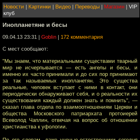
Новости
|
Картинки
|
Видео
|
Переводы
|
Магазин
|
VIP
клуб
Инопланетяне и бесы
09.04.13 23:31
|
Goblin
|
172 комментария
С мест сообщают:
"Мы знаем, что материальными существами тварный
мир не исчерпывается — есть ангелы и бесы, и
именно их часто принимали и до сих пор принимают
за так называемых инопланетян. Это существа
реальные, человек вступает с ними в контакт, они
периодически обнаруживают себя, и о реальности их
существования каждый должен знать и помнить", —
сказал глава отдела по взаимоотношениям Церкви и
общества Московского патриархата протоиерей
Всеволод Чаплин, отвечая на вопрос об отношении
христианства к уфологии.
По его словам, даже ученые-естественники сегодня