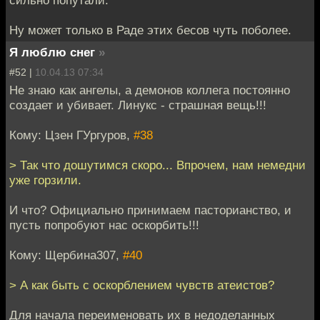
сильно попутали.
Ну может только в Раде этих бесов чуть поболее.
Я люблю снег
»
#52 |
10.04.13 07:34
Не знаю как ангелы, а демонов коллега постоянно
создает и убивает. Линукс - страшная вещь!!!
Кому: Цзен ГУргуров,
#38
> Так что дошутимся скоро... Впрочем, нам немедни
уже горзили.
И что? Официально принимаем пасторианство, и
пусть попробуют нас оскорбить!!!
Кому: Щербина307,
#40
> А как быть с оскорблением чувств атеистов?
Для начала переименовать их в недоделанных