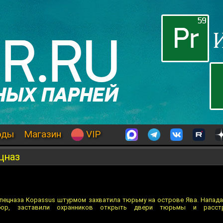
оды
Магазин
VIP
цназ
спецназа Kopassus штурмом захватила тюрьму на острове Ява. Напад
бор, заставили охранников открыть двери тюрьмы и расст