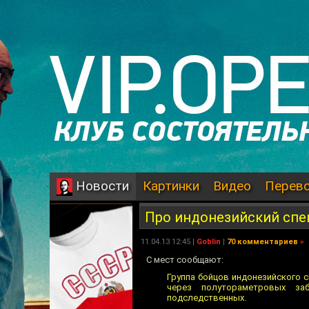
Картинки
Видео
Перев
Новости
Про индонезийский спе
11.04.13 12:45 |
Goblin
|
70 комментариев
»
С мест сообщают:
Группа бойцов индонезийского 
через полутораметровых за
подследственных.