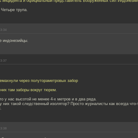
ть инцидента и официальный представитель Вооруженных сил Индонезии
 Четыре трупа.
13:34
е индонезийцы.
13:37
емахнули через полутораметровых забор
них там заборы вокруг тюрем.
то у нас высотой не менее 4-х метров и в два ряда.
у них такой следственный изолятор? Просто журналисты как всегда что-
.
13:38