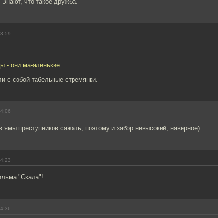
 Знают, что такое дружба.
13:59
ы - они ма-аленькие.
и с собой табельные стремянки.
14:06
 в ямы преступников сажать, поэтому и забор невысокий, наверное)
14:23
ильма "Скала"!
14:36