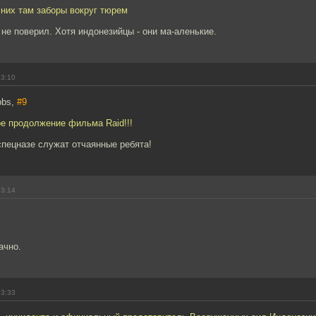
них там заборы вокруг тюрем
не поверил. Хотя индонезийцы - они ма-аленькие.
13:10
bbs,
#9
ое продолжение фильма Raid!!!
спецназе служат отчаянные ребята!
13:14
ачно.
13:33