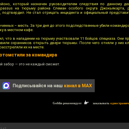
ойоно, который назначен руководителем следствия по данному де
opassus на тюрьму района Слеман особого округа Джокьякарта, 
, подтвердил. Не стал отрицать инцидента и официальный представ
ченных – месть. За три дня до этого подследственные убили командир
у в местном кафе.
л, что в нападении на тюрьму участвовали 11 бойцов спецназа. Они п
тавили охранников открыть двери тюрьмы. После чего отняли у них кл
асстреляли их на месте.
отомстили за командира
й забор — это не каждый сможет.
Подписывайся на наш
канал в MAX
Goblin рекомендует
заказывать
одностранич
12:47