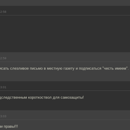
12:58
12:59
сать слезливое письмо в местную газету и подписаться "честь имеем".
13:01
дследственным короткоствол для самозащиты!
13:03
и правы!!!