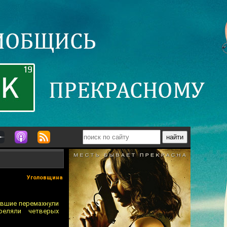
Уголовщина
авшие перемахнули
реляли четверых