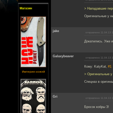
Магазин
> Нападавшие пер
Оригинальные у ни
jake
отправлено 11.04.13 
Докатились. Уже и
Galaxybeaver
отправлено 11.04.13 
Кому: KatyKat,
#1
Империя ножей
> Оригинальные у 
Спецназ в оригина
Gri
отправлено 11.04.13 
Бросок кобры 3!