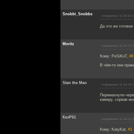
Snobbi_Snobbs
отправлено 11.04.13 
Да это же готовое
Moritz
отправлено 11.04.13 
Кому: PeSiKoT,
#8
В чём-то они прав
Stan the Man
отправлено 11.04.13 
Перемахнули чере
камеру, сорвав мо
КаэР61
отправлено 11.04.13 
Кому: KatyKat,
#1