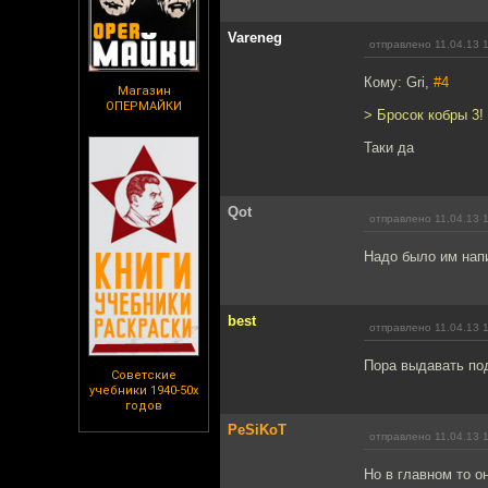
Vareneg
отправлено 11.04.13 
Кому: Gri,
#4
Магазин
ОПЕРМАЙКИ
> Бросок кобры 3!
Таки да
Qot
отправлено 11.04.13 
Надо было им напи
best
отправлено 11.04.13 
Пора выдавать по
Советские
учебники 1940-50х
годов
PeSiKoT
отправлено 11.04.13 
Но в главном то он