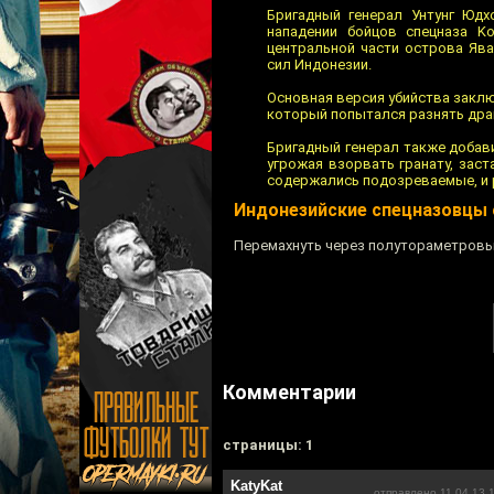
Бригадный генерал Унтунг Юдх
нападении бойцов спецназа K
центральной части острова Ява
сил Индонезии.
Основная версия убийства заклю
который попытался разнять драк
Бригадный генерал также добави
угрожая взорвать гранату, зас
содержались подозреваемые, и р
Индонезийские спецназовцы 
Перемахнуть через полутораметровы
Комментарии
cтраницы: 1
KatyKat
отправлено 11.04.13 