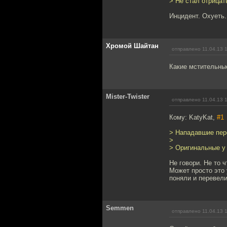
> Не стал отрица
Инцидент. Охуеть.
Хромой Шайтан
отправлено 11.04.13 
Какие мстительны
Mister-Twister
отправлено 11.04.13 
Кому: KatyKat,
#1
> Нападавшие пер
>
> Оригинальные у 
Не говори. Не то ч
Может просто это 
поняли и перевели
Semmen
отправлено 11.04.13 