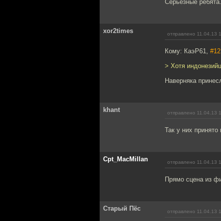
Серьёзные ребята.
xor2times
отправлено 11.04.13 
Кому: КаэР61,
#12
> Хотя индонезийц
Наверняка принесл
khant
отправлено 11.04.13 
Так у них принято
Cpt_MacMillan
отправлено 11.04.13 
Прямо сцена из ф
Старый Пёс
отправлено 11.04.13 