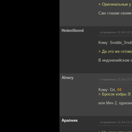
> Оригинальные у 
Сам глазам своим 
Hotevilbond
отправлено 11.04.13 
Кому: Snobbi_Sno
> Да это же готов
В индонезийском 
Alnery
отправлено 11.04.13 
Кому: Gri,
#4
> Бросок кобры 3!
или Меч 2, однозн
Арапник
отправлено 11.04.13 