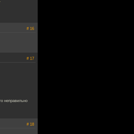
.
# 16
# 17
то неправильно
# 18