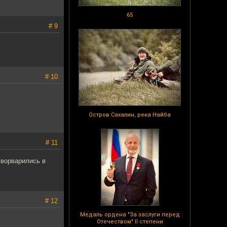
65
# 9
# 10
Остров Сахалин, река Найба
# 11
 ворварились в
# 12
Медаль ордена "За заслуги перед
Отечеством" II степени