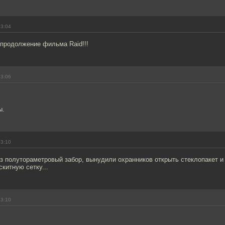
13:04
 продолжение фильма Raid!!!
13:06
ы.
13:10
з полутораметровый забор, вынудили охранников открыть стеклопакет и
скитную сетку...
13:10