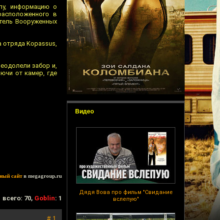
лу, информацию о
расположенного в
итель Вооруженных
а отряда Kopassus,
реодолели забор и,
ючи от камер, где
Видео
ный сайт
в megagroup.ru
Дядя Вова про фильм "Свидание
всего: 70,
Goblin
: 1
вслепую"
# 1