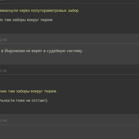
емахнули через полутораметровых забор
х там заборы вокруг тюрем.
12:56
 в Индонезии не верят в судебную систему.
12:56
них там заборы вокруг тюрем.
льности тоже не отстает).
12:56