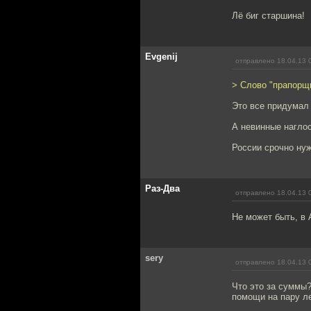
Лё биг старшина!
Evgenij
отправлено 18.04.13 
> Слово "прапорщи
Это все придумал 
А невинные наглос
России срочно нуж
Раз-Два
отправлено 18.04.13 
Не может быть, в 
sery
отправлено 18.04.13 
Что это за суммы?
помощи на пару ле