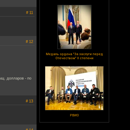
# 11
# 12
Медаль ордена "За заслуги перед
Отечеством" II степени
ыщ. долларов - по
# 13
РВИО