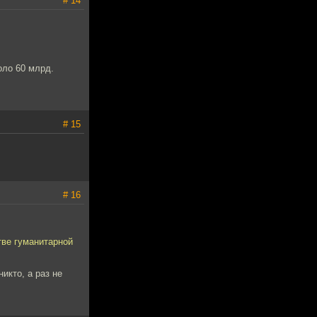
# 14
оло 60 млрд.
# 15
# 16
тве гуманитарной
икто, а раз не