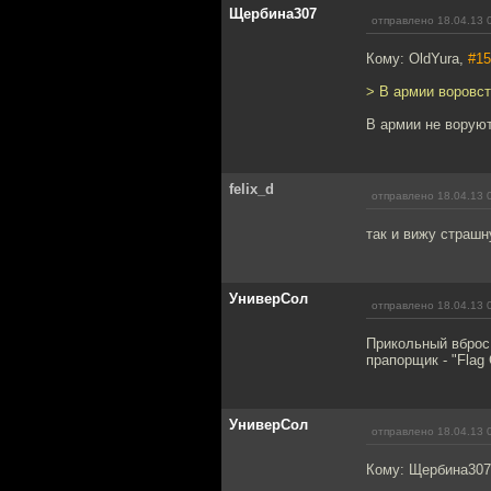
Щербина307
отправлено 18.04.13 
Кому: OldYura,
#15
> В армии воровст
В армии не воруют
felix_d
отправлено 18.04.13 
так и вижу страшн
УниверСол
отправлено 18.04.13 
Прикольный вброс 
прапорщик - "Flag 
УниверСол
отправлено 18.04.13 
Кому: Щербина30