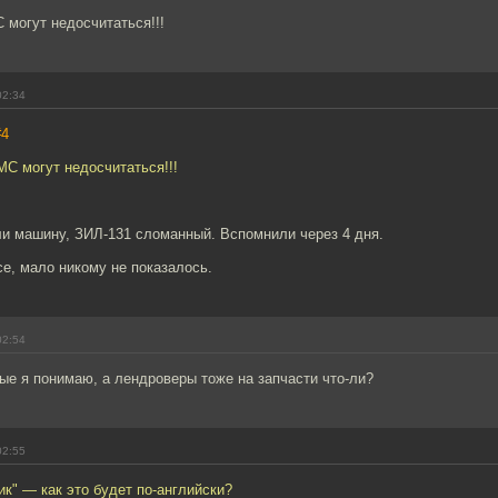
 могут недосчитаться!!!
02:34
#4
МС могут недосчитаться!!!
ли машину, ЗИЛ-131 сломанный. Вспомнили через 4 дня.
се, мало никому не показалось.
02:54
ые я понимаю, а лендроверы тоже на запчасти что-ли?
02:55
к" — как это будет по-английски?