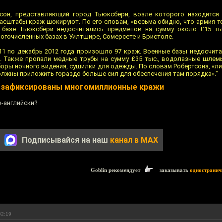
сон, представляющий город Тьюксбери, возле которого находится 
масштабы краж шокируют. По его словам, «весьма обидно, что армия 
а базе Тьюксбери недосчитались предметов на сумму около £15 ты
гочисленных базах в Уилтшире, Сомерсете и Бристоле.
11 по декабрь 2012 года произошло 97 краж. Военные базы недосчит
с. Также пропали медные трубы на сумму £35 тыс., водолазные шле
боры ночного видения, сушилки для одежды. По словам Робертсона, «л
 должны приложить гораздо больше сил для обеспечения там порядка»."
х зафиксированы многомиллионные кражи
о-английски?
Подписывайся на наш
канал в MAX
Goblin рекомендует
заказывать
одностранич
02:19