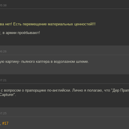
05:38
ва нет! Есть перемещение материальных ценностей!!!
, в армии проёбывают!
06:26
ую картину- пьяного каптера в водолазном шлеме.
07:21
с вопросом о прапорщике по-английски. Лично я полагаю, что "Дер Пра
Capturer".
07:25
7,
#17