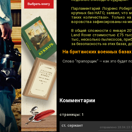
Парламентарий Лоуренс Роберт
крупных баз НАТО, заявил, что 
таких количествах». Только н
воровства зафиксированы на мно
В общей сложности с января 20
Land Rover стоимостью £75 ты
тыс., несколько пылесосов, при
за безопасность на этих базах,
На британских военных база
Слово "прапорщик" — как это будет п
Комментарии
cтраницы: 1
ст. сержант
отправлено 18.04.13 