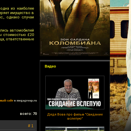
одна из наиболее
теряет имущество в
с., однако случаи
ались автомобилей
мы стоимостью £20
ица, ответственные
Видео
ный сайт
в megagroup.ru
всего: 70
Дядя Вова про фильм "Свидание
вслепую"
# 1