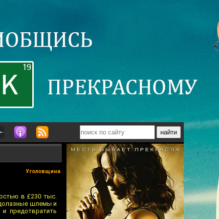
Уголовщина
остью в £230 тыс.
одолазные шлемы и
 и предотвратить