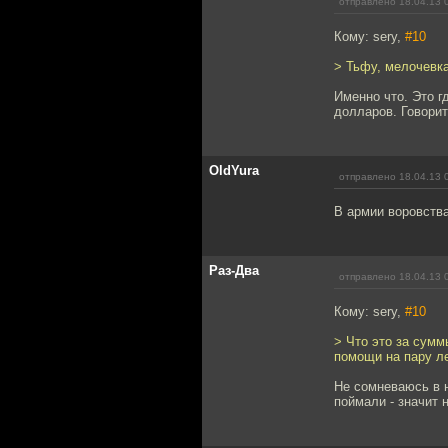
отправлено 18.04.13 
Кому: sery,
#10
> Тьфу, мелочевка
Именно что. Это г
долларов. Говорит
OldYura
отправлено 18.04.13 
В армии воровства
Раз-Два
отправлено 18.04.13 
Кому: sery,
#10
> Что это за сумм
помощи на пару ле
Не сомневаюсь в н
поймали - значит 