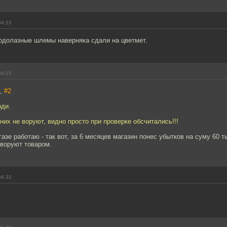
04:23
одолазные шлемы наверняка сдали на цветмет.
04:23
7,
#2
оди.
 них не воруют, видно просто при проверке обсчитались!!!
газе работаю - так вот, за 6 месяцев магазин понес убытков на суму 60 т
 воруют товаром.
04:33