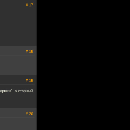
# 17
# 18
# 19
порщик", а старший
# 20