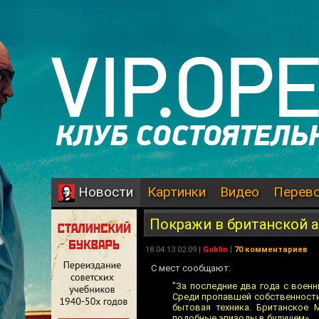
Картинки
Видео
Перев
Новости
Покражи в британской 
18.04.13 02:09 |
Goblin
|
70 комментариев
С мест сообщают:
"За последние два года с воен
Среди пропавшей собственности
бытовая техника. Британское 
подобные эпизоды в будущем».