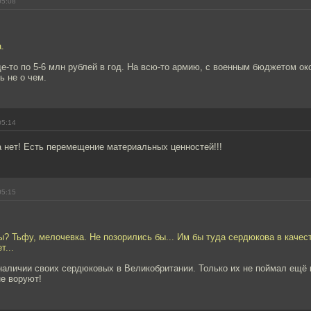
05:08
.
де-то по 5-6 млн рублей в год. На всю-то армию, с военным бюджетом ок
ь не о чем.
05:14
 нет! Есть перемещение материальных ценностей!!!
05:15
ы? Тьфу, мелочевка. Не позорились бы... Им бы туда сердюкова в качес
т...
аличии своих сердюковых в Великобритании. Только их не поймал ещё н
не воруют!