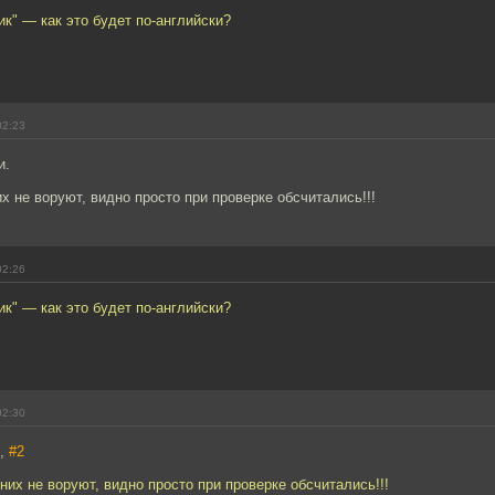
к" — как это будет по-английски?
02:23
и.
их не воруют, видно просто при проверке обсчитались!!!
02:26
к" — как это будет по-английски?
02:30
7,
#2
 них не воруют, видно просто при проверке обсчитались!!!