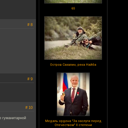
65
# 8
Остров Сахалин, река Найба
# 9
# 10
е гуманитарной
Медаль ордена "За заслуги перед
Отечеством" II степени