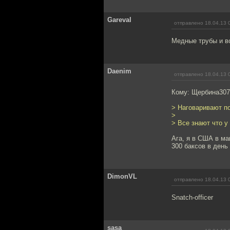
Gareval
отправлено 18.04.13 
Медные трубы и в
Daenim
отправлено 18.04.13 
Кому: Щербина30
> Наговаривают п
>
> Все знают что у
Ага, я в США в ма
300 баксов в день
DimonVL
отправлено 18.04.13 
Snatch-officer
sasa