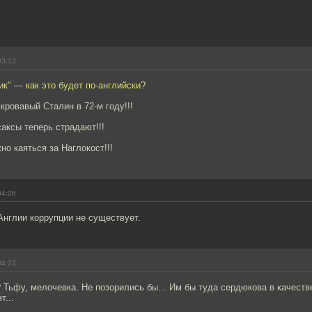
03:13
к" — как это будет по-английски?
кровавый Сталин в 72-м году!!!
аксы теперь страдают!!!
но каяться за Наглокост!!!
04:06
Англии коррупции не существует.
04:23
 Тьфу, мелочевка. Не позорились бы... Им бы туда сердюкова в качеств
т...