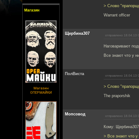
> Слово "прапорщи
Магазин
Warrant officer
Щербина307
отправлено 18.04.13 
Наговаривают под
Все знают что у н
ПолВиста
отправлено 18.04.13 
> Слово "прапорщи
Магазин
ОПЕРМАЙКИ
The praporshik
Мопсовод
отправлено 18.04.13 
Кому: Щербина30
> Все знают что у