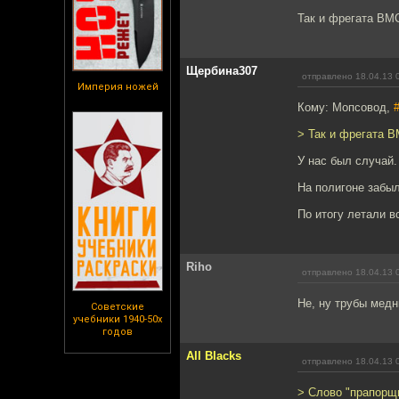
Так и фрегата ВМС
Щербина307
отправлено 18.04.13 
Империя ножей
Кому: Мопсовод,
> Так и фрегата В
У нас был случай.
На полигоне забы
По итогу летали в
Riho
отправлено 18.04.13 
Не, ну трубы медн
Советские
учебники 1940-50х
годов
All Blacks
отправлено 18.04.13 
> Слово "прапорщи