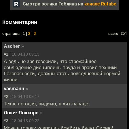
Смотри ролики Гоблина на
канале Rutube
Комментарии
cтраницы: 1 |
2
|
3
всего: 254
Ascher
»
#1 |
18.04.13 09:13
А ведь не зря говорили, что строжайшее
соблюдение дисциплины труда и правил техники
безопасности, должны стать повседневной нормой
жизни.
vasmann
»
#2 |
18.04.13 09:17
Техас сегодня, видимо, в хит-параде.
Локи~Локхорн
»
#3 |
18.04.13 09:22
Моча в голову ударила - бомбить будут Сирию!