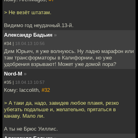
> Не везёт штатам.
Видимо год неудачный.13-й.
Александр Бадьин
»
#34 |
18.04.13 10:56
Дим Юрьич, я уже волнуюсь. Ну ладно марафон или
там трансформаторы в Калифорнии, но уже
удобрения взрывают! Может уже домой пора?
Nord-M
»
#35 |
18.04.13 10:57
Кому: laccolith,
#32
> А таки да, надо, завидев любое пламя, резко
убегать подальше и, желательно, прятаться в
канаву. Мало ли.
А ты не Брюс Уиллис.