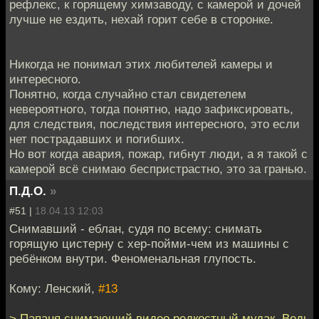
рефлекс, к горящему химзаводу, с камерой и дочей
лучше не ездить, нехай горит себе в сторонке.
Никогда не понимал этих любителей камеры и
интересного.
Понятно, когда случайно стал свидетелем
невероятного, тогда понятно, надо зафиксировать,
для следствия, последствия интересного, это если
нет пострадавших и погибших.
Но вот когда авария, пожар, гибнут люди, а я такой с
камерой всё снимаю беспристрастно, это за гранью.
П.Д.О.
»
#51 |
18.04.13 12:03
Снимавший - еблан, судя по всему: снимать
горящую цистерну с хер-пойми-чем из машины с
ребёнком внутри. Феноменальная глупость.
Кому: Ленский,
#13
> Папаня снимающий видео редкостный мудак. Ведь