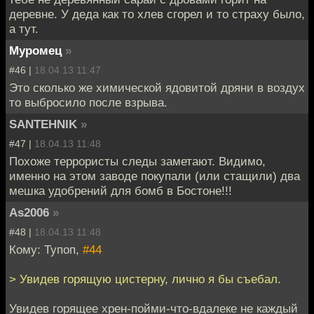
деревне. У деда как то хлев сгорел и то страху было,
а тут.
Муромец
»
#46 |
18.04.13 11:47
Это сколько же химической ядовитой дряни в воздух
то выбросило после взрыва.
SANTEHNIK
»
#47 |
18.04.13 11:48
Похоже террористы следы заметают. Видимо,
именно на этом заводе покупали (или стащили) два
мешка удобрений для бомб в Бостоне!!!
As2006
»
#48 |
18.04.13 11:48
Кому: Тупоп,
#44
> Увидев горящую цистерну, лично я бы съебал.
Увидев горящее хрен-пойми-что-вдалеке не каждый