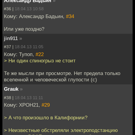
Александр Бадьин
»
#36 |
18.04.13 10:58
Кому: Александр Бадьин,
#34
Или уже поздно?
jin911
»
#37 |
18.04.13 11:05
Кому: Тупоп,
#22
> Ни один спиногрыз не стоит
Те же мысли при просмотре. Нет предела только
вселенной и человеческой глупости (с)
Grauk
»
#38 |
18.04.13 11:11
Кому: XPOH21,
#29
> А что произошло в Калифорнии?
> Неизвестные обстреляли электроподстанцию