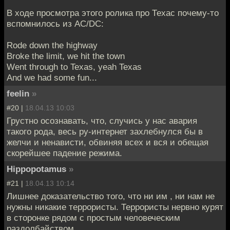
В ходе просмотра этого ролика про Техас почему-то
вспомнилось из AC/DC:
Rode down the highway
Broke the limit, we hit the town
Went through to Texas, yeah Texas
And we had some fun...
feelin
»
#20 |
18.04.13 10:03
Грустно осознавать, что, случись у нас авария
такого рода, весь ру-интернет захлебнулся бы в
желчи и ненависти, обвиняя всех и вся и обещая
скорейшее падение режима.
Hippopotamus
»
#21 |
18.04.13 10:14
Лишнее доказательство того, что ни им , ни нам не
нужны никакие террористы. Террористы нервно курят
в сторонке рядом с простым человеческим
раздолбайством.