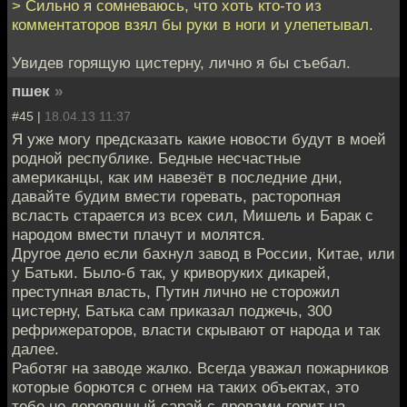
> Сильно я сомневаюсь, что хоть кто-то из
комментаторов взял бы руки в ноги и улепетывал.
Увидев горящую цистерну, лично я бы съебал.
пшек
»
#45 |
18.04.13 11:37
Я уже могу предсказать какие новости будут в моей
родной республике. Бедные несчастные
американцы, как им навезёт в последние дни,
давайте будим вмести горевать, расторопная
всласть старается из всех сил, Мишель и Барак с
народом вмести плачут и молятся.
Другое дело если бахнул завод в России, Китае, или
у Батьки. Было-б так, у криворуких дикарей,
преступная власть, Путин лично не сторожил
цистерну, Батька сам приказал поджечь, 300
рефрижераторов, власти скрывают от народа и так
далее.
Работяг на заводе жалко. Всегда уважал пожарников
которые борются с огнем на таких объектах, это
тебе не деревянный сарай с дровами горит на