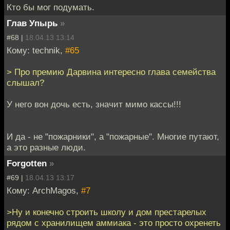
Кто бы мог подумать.
Глав Упырь
»
#68 |
18.04.13 13:14
Кому: technik,
#65
> Про премию Дарвина интересно глава семейства
слышал?
У него вон дочь есть, значит мимо кассы!!!
И да - не "пожарники", а "пожарные". Многие путают,
а это разные люди.
Forgotten
»
#69 |
18.04.13 13:17
Кому: ArchMagos,
#7
>Ну и конечно строить школу и дом престарелых
рядом с хранилищем аммиака - это просто охренеть