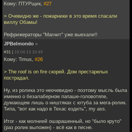
Кому: ПТУРщик,
#27
> Очевидно же - пожарники в это время спасали
виллу Обамы!
Рефрижераторы "Магнит" уже выехали!!
JPBelmondo
»
#31 |
18.04.13 10:49
Кому: Timus,
#26
> The roof is on fire скорей. Дом престарелых
пострадал.
Ну, из ролика это неочевидно - поэтому мысль была
именно о безалаберном папаше-головотяпе,
думающем лишь о ништяках с ютуба за мега-ролик.
Типа, "вот как надо в Техас ездить", my ass.
Итог - как молнией ошарашенный, но "было круто"
(раз ролик выложен) - всё как в песне.