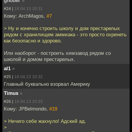
gnober
»
#24 |
18.04.13 10:31
Кому: ArchMagos,
#7
> Ну и конечно строить школу и дом престарелых
рядом с хранилищем аммиака - это просто охренеть
как безопасно и здорово.
Или наоборот - построить химзавод рядом со
школой и домом престарелых.
al1
»
#25 |
18.04.13 10:32
Главный буквально взорвал Америку
Timus
»
#26 |
18.04.13 10:33
Кому: JPBelmondo,
#19
> Ничего себе жахнуло! Адский ад.
>