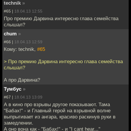
technik
»
#65 |
18.04.13 12:55
Про премию Дарвина интересно глава семейства
слышал?
chum
»
#66 |
18.04.13 12:59
Кому: technik,
#65
> Про премию Дарвина интересно глава семейства
слышал?
А про Дарвина?
Тумбус
»
#67 |
18.04.13 13:09
А в кино про взрывы другое показывают. Тама
"Бабах!" - и Главный герой на взрывной волне
выпрыгивает из ангара, красиво раскинув руки в
замедлении.
А оно вона как - "Бабах!" - и "I cant hear..."