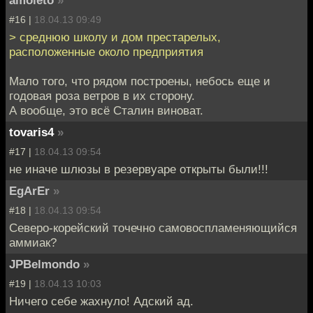
amoleto
»
#16 |
18.04.13 09:49
> среднюю школу и дом престарелых,
расположенные около предприятия
Мало того, что рядом построены, небось еще и
годовая роза ветров в их сторону.
А вообще, это всё Сталин виноват.
tovaris4
»
#17 |
18.04.13 09:54
не иначе шлюзы в резервуаре открыты были!!!
EgArEr
»
#18 |
18.04.13 09:54
Северо-корейский точечно самовоспламеняющийся
аммиак?
JPBelmondo
»
#19 |
18.04.13 10:03
Ничего себе жахнуло! Адский ад.