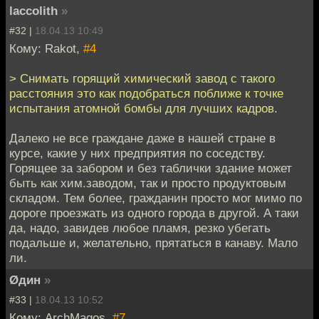
laccolith
»
#32 |
18.04.13 10:49
Кому: Rakot,
#4
> Снимать горящий химический завод с такого
расстояния это как подобраться поближе к точке
испытания атомной бомбы для лучших кадров.
Далеко не все граждане даже в нашей стране в
курсе, какие у них предприятия по соседству.
Горящее за забором и без таблички здание может
быть как хим.заводом, так и просто продуктовым
складом. Тем более, гражданин просто мог мимо по
дороге проезжать из одного города в другой. А таки
да, надо, завидев любое пламя, резко убегать
подальше и, желательно, прятаться в канаву. Мало
ли.
Øдин
»
#33 |
18.04.13 10:52
Кому: ArchMagos,
#7