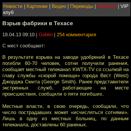
Новости
|
Картинки
|
Видео
|
Переводы
|
Магазин
|
VIP
клуб
Взрыв фабрики в Техасе
18.04.13 09:10
|
Goblin
|
254 комментария
С мест сообщают:
В результате взрыва на заводе удобрений в Техасе
погибли 60-70 человек, сотни получили ранения,
сообщает местный телеканал KWTX-TV со ссылкой на
главу службы «скорой помощи» города Вест (West)
Джорджа Смита (George Smith). Ранее представители
экстренных служб, работающие на месте
происшествия, сообщили о пяти погибших.
Местные власти, в свою очередь, сообщали, что
число пострадавших может «исчисляться сотнями».
Лишь в одну из местных больниц, по данным
телеканала, доставлены 60 раненых.