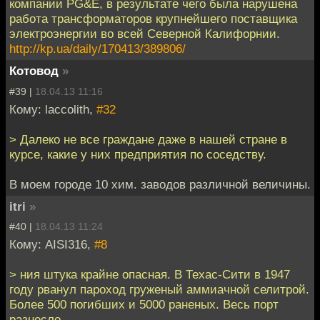
компании PG&E, в результате чего была нарушена
работа трансформаторов крупнейшего поставщика
электроэнергии во всей Северной Калифорнии.
http://kp.ua/daily/170413/389806/
Котовод
»
#39 |
18.04.13 11:16
Кому: laccolith,
#32
> Далеко не все граждане даже в нашей стране в
курсе, какие у них предприятия по соседству.
В моем городе 10 хим. заводов различной величины.
itri
»
#40 |
18.04.13 11:24
Кому: AISI316,
#8
> ния штука крайне опасная. В Техас-Сити в 1947
году рванул пароход груженый аммиачной селитрой.
Более 500 погибших и 5000 раненых. Весь порт
разнесло.