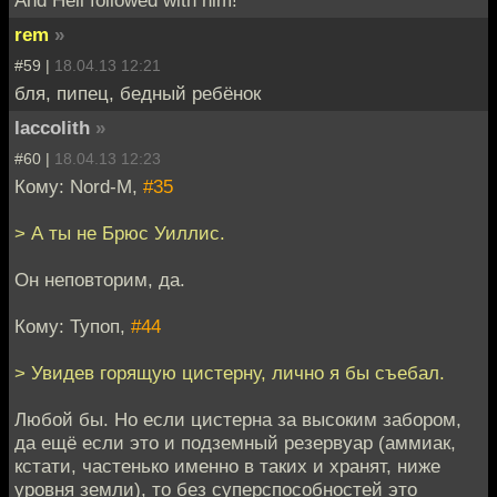
rem
»
#59 |
18.04.13 12:21
бля, пипец, бедный ребёнок
laccolith
»
#60 |
18.04.13 12:23
Кому: Nord-M,
#35
> А ты не Брюс Уиллис.
Он неповторим, да.
Кому: Тупоп,
#44
> Увидев горящую цистерну, лично я бы съебал.
Любой бы. Но если цистерна за высоким забором,
да ещё если это и подземный резервуар (аммиак,
кстати, частенько именно в таких и хранят, ниже
уровня земли), то без суперспособностей это