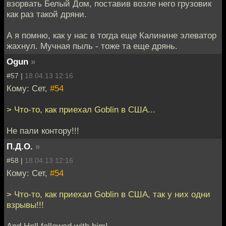
взорвать Белый Дом, поставив возле него грузовик
как раз такой дряни.
А я помню, как у нас в тогда еще Калинине элеватор
жахнул. Мучная пыль - тоже та еще дрянь.
Ogun
»
#57 |
18.04.13 12:16
Кому: Сет,
#54
> Что-то, как приехал Goblin в США...
Не пали контору!!!
П.Д.О.
»
#58 |
18.04.13 12:16
Кому: Сет,
#54
> Что-то, как приехал Goblin в США, так у них одни
взрывы!!!
And Hell followed with him!