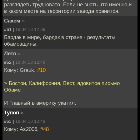
разглядеть трудновато. Если не знать что именно и
в каком месте на территории завода хранится.
Сахем
»
#61 |
18.04.13 12:36
Бардак в мире, бардак в стране - результаты
обамовщины.
Лето
»
#62 |
18.04.13 12:48
Кому: Grauk,
#10
> Бостон, Калифорния, Вест, ядовитое письмо
Обаме
И Главный в америку укатил.
Тупоп
»
#63 |
18.04.13 12:48
Кому: As2006,
#48