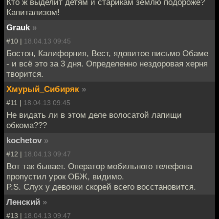
Кто ж выделит детям и старикам землю подороже?
Капитализом!
Grauk
»
#10 |
18.04.13 09:45
Бостон, Калифорния, Вест, ядовитое письмо Обаме
- и всё это за 3 дня. Определенно нездоровая херня
творится.
Хмурый_Сибиряк
»
#11 |
18.04.13 09:45
Не видать ли в этом деле волосатой лапищи
обкома???
kochetov
»
#12 |
18.04.13 09:47
Вот так бывает. Оператор мобильного телефона
пропустил урок ОБЖ, видимо.
P.S. Слух у девочки скорей всего восстановится.
Ленский
»
#13 |
18.04.13 09:47