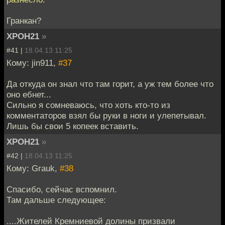
Гранкан?
XPOH21
»
#41 |
18.04.13 11:25
Кому: jin911,
#37
Да откуда он знал что там горит, а уж тем более что
оно ебнет...
Сильно я сомневаюсь, что хоть кто-то из
комментаторов взял бы руки в ноги и улепетывал.
Лишь бы свои 5 копеек вставить.
XPOH21
»
#42 |
18.04.13 11:25
Кому: Grauk,
#38
Спасибо, сейчас вспомнил.
Там дальше следующее:
....Жителей Кремниевой долины призвали