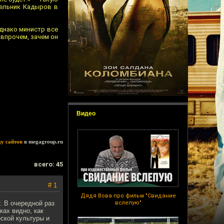
дельник Кадыров в
днако министр все
 впрочем, зачем он
Видео
ку сайтов
в megagroup.ru
всего: 45
# 1
Дядя Вова про фильм "Свидание
. В очередной раз
вслепую"
ках видно, как
ской культуры и