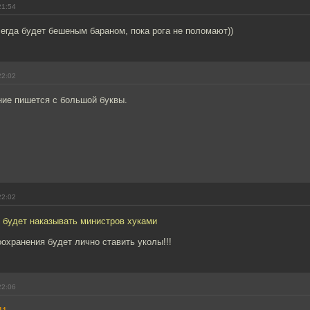
21:54
егда будет бешеным бараном, пока рога не поломают))
22:02
ие пишется с большой буквы.
22:02
 будет наказывать министров хуками
охранения будет лично ставить уколы!!!
22:06