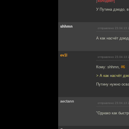
[холодеет]
У Путина дзюдо, в
shhmn
отправлено 23.04.13 
А как насчёт дзю
ev1l
отправлено 23.04.13 
Кому: shhmn,
#6
> А как насчёт д
Путину нужно осва
aectann
отправлено 23.04.13 
"Однако как быстр