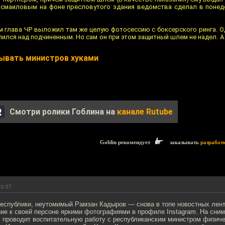
Исмаиловым на фоне пресловутого здания ведомства сделал в поне
ом глава ЧР выложил там же целую фотосессию с боксерского ринга. О
лся над подчиненным. Но сам он при этом защитный шлем не надел. А
ывать министров хуками
Смотри ролики Гоблина на
канале Rutube
Goblin рекомендует
заказывать
разработ
21:27
республики, неутомимый Рамзан Кадыров — снова в топе новостных лент
ие к своей персоне яркими фотографиями в профиле Instagram. На сним
 проводит воспитательную работу с республиканским министром физиче