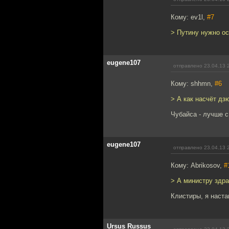
Кому: ev1l,
#7
> Путину нужно ос
eugene107
отправлено 23.04.13 
Кому: shhmn,
#6
> А как насчёт д
Чубайса - лучше 
eugene107
отправлено 23.04.13 
Кому: Abrikosov,
#
> А министру здра
Клистиры, я наста
Ursus Russus