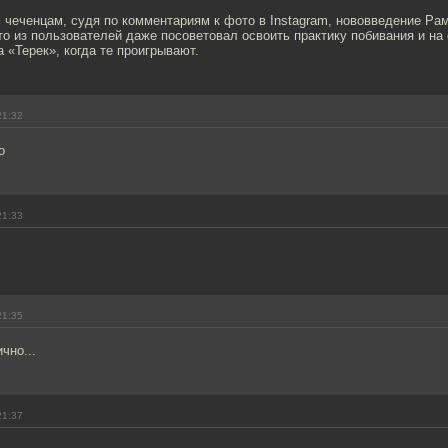
 чеченцам, судя по комментариям к фото в Instagram, нововведение Ра
то из пользователей даже посоветовал освоить практику побивания и на
 «Терек», когда те проигрывают.
21:32
о
21:33
21:35
чно...
21:37