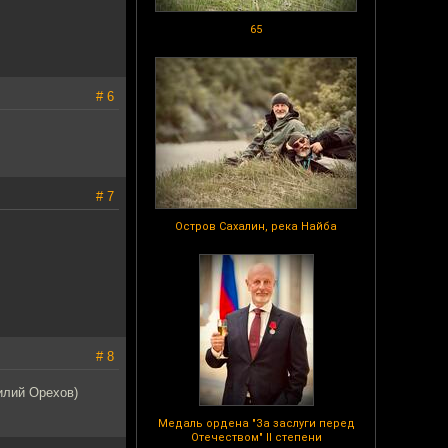
65
# 6
# 7
Остров Сахалин, река Найба
# 8
илий Орехов)
Медаль ордена "За заслуги перед
Отечеством" II степени