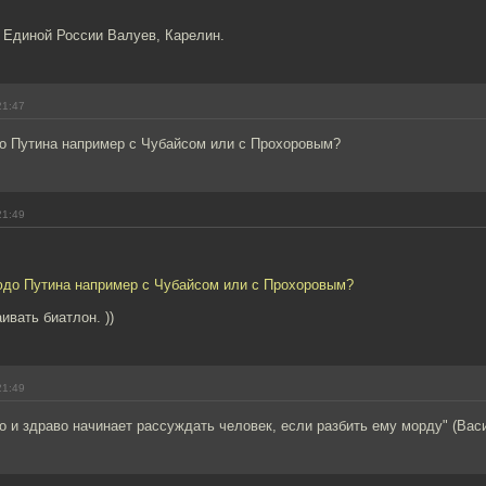
 Единой России Валуев, Карелин.
21:47
до Путина например с Чубайсом или с Прохоровым?
21:49
зюдо Путина например с Чубайсом или с Прохоровым?
ивать биатлон. ))
21:49
о и здраво начинает рассуждать человек, если разбить ему морду" (Вас