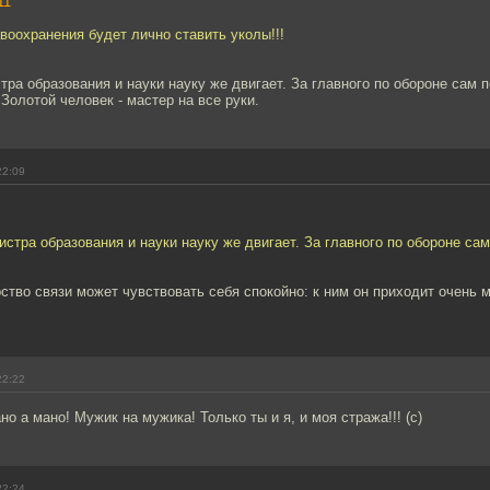
11
воохранения будет лично ставить уколы!!!
стра образования и науки науку же двигает. За главного по обороне сам п
 Золотой человек - мастер на все руки.
22:09
нистра образования и науки науку же двигает. За главного по обороне сам
ство связи может чувствовать себя спокойно: к ним он приходит очень 
22:22
о а мано! Мужик на мужика! Только ты и я, и моя стража!!! (c)
22:24