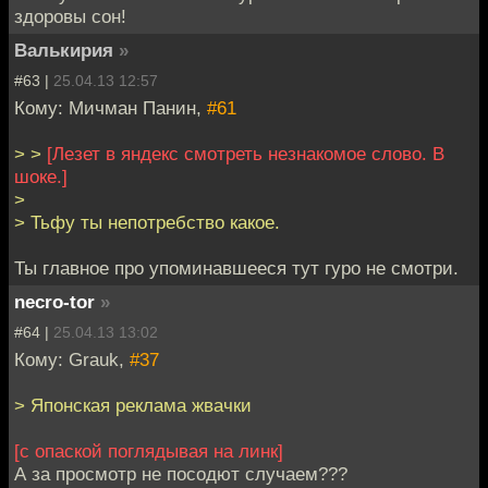
здоровы сон!
Валькирия
»
#63 |
25.04.13 12:57
Кому: Мичман Панин,
#61
> >
[Лезет в яндекс смотреть незнакомое слово. В
шоке.]
>
> Тьфу ты непотребство какое.
Ты главное про упоминавшееся тут гуро не смотри.
necro-tor
»
#64 |
25.04.13 13:02
Кому: Grauk,
#37
> Японская реклама жвачки
[с опаской поглядывая на линк]
А за просмотр не посодют случаем???