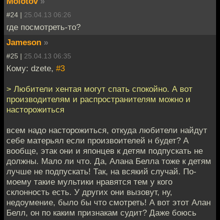
Molotov
»
#24 |
25.04.13 06:26
где посмотреть-то?
Jameson
»
#25 |
25.04.13 06:35
Кому: dzete,
#3
> Любители хентая могут спать спокойно. А вот
производителям и распространителям можно и
насторожиться
всем надо насторожиться, откуда любители найдут
себе матерьял если произвоителей н будет? А
вообще, этак они и японцев к детям подпускать не
должны. Мало ли что. Да, Алана Белла тоже к детям
лучше не подпускать! Так, на всякий случай. По-
моему такие мультики нравятся тем у кого
склонность есть. У других они вызовут, ну,
недоумение, было бы что смотреть! А вот этот Алан
Белл, он по каким признакам судит? Даже боюсь