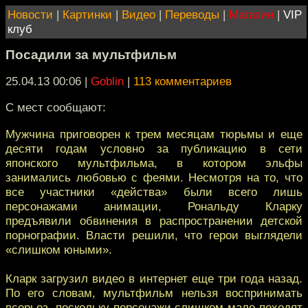
Новости
|
Картинки
|
Видео
|
Переводы
|
Магазин
|
VIP
клуб
Посадили за мультфильм
25.04.13 00:06
|
Goblin
|
113 комментариев
С мест сообщают:
Мужчина приговорен к трем месяцам тюрьмы и еще
десяти годам условно за публикацию в сети
японского мультфильма, в котором эльфы
занимались любовью с феями. Несмотря на то, что
все участники «действа» были всего лишь
персонажами анимации, Рональду Кларку
предъявили обвинения в распространении детской
порнографии. Власти решили, что герои выглядели
«слишком юными».
Кларк загрузил видео в интернет еще три года назад.
По его словам, мультфильм нельзя воспринимать
всерьез, поскольку персонажи слишком мало походят