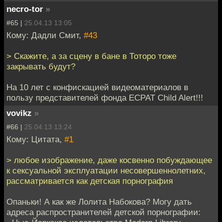
necro-tor
»
#65 |
25.04.13 13:05
Кому: Дадли Смит,
#43
> Скажите, а за сцену в бане в Тоторо тоже
закрывать будут?
На 10 лет с конфискацией видеоматериалов в
пользу представителей фонда ECPAT Child Alert!!!
vovikz
»
#66 |
25.04.13 13:24
Кому: Цитата,
#1
> любое изображение, даже косвенно побуждающее
к сексуальной эксплуатации несовершеннолетних,
рассматривается как детская порнография
Опаньки! А как же Лолита Набокова? Могу дать
адреса распространителей детской порнографии: