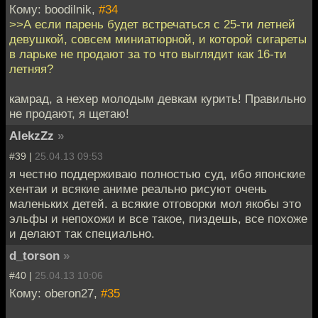
Кому: boodilnik,
#34
>>А если парень будет встречаться с 25-ти летней
девушкой, совсем миниатюрной, и которой сигареты
в ларьке не продают за то что выглядит как 16-ти
летняя?
камрад, а нехер молодым девкам курить! Правильно
не продают, я щетаю!
AlekzZz
»
#39 |
25.04.13 09:53
я честно поддерживаю полностью суд, ибо японские
хентаи и всякие аниме реально рисуют очень
маленьких детей. а всякие отговорки мол якобы это
эльфы и непохожи и все такое, пиздешь, все похоже
и делают так специально.
d_torson
»
#40 |
25.04.13 10:06
Кому: oberon27,
#35