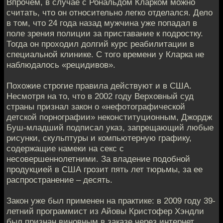
Впрочем, в случае с Рональдом Кларком можно
считать, что он относительно легко отделался. Дело
в том, что 24 года назад мужчина уже попадал в
поле зрения полиции за приставание к подростку.
Тогда он проходил долгий курс реабилитации в
специальной клинике. С того времени у Кларка не
наблюдалось «рецидивов».
Похожие строгие правила действуют и в США.
Несмотря на то, что в 2002 году Верховный суд
страны признал закон о «нефотографической
детской порнографии» неконституционным, Джордж
Буш-младший подписал указ, запрещающий любые
рисунки, скульптуры и компьютерную графику,
содержащие намеки на секс с
несовершеннолетними. За владение подобной
продукцией в США грозит пять лет тюрьмы, за ее
распространение – десять.
Закон уже был применен на практике: в 2009 году 39-
летний программист из Айовы Кристофер Хэндли
был признан виновным в заказе через интернет