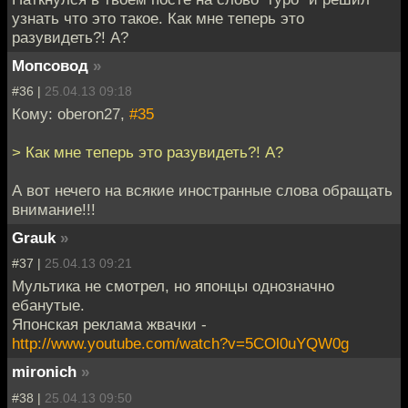
узнать что это такое. Как мне теперь это
разувидеть?! А?
Мопсовод
»
#36 |
25.04.13 09:18
Кому: oberon27,
#35
> Как мне теперь это разувидеть?! А?
А вот нечего на всякие иностранные слова обращать
внимание!!!
Grauk
»
#37 |
25.04.13 09:21
Мультика не смотрел, но японцы однозначно
ебанутые.
Японская реклама жвачки -
http://www.youtube.com/watch?v=5COl0uYQW0g
mironich
»
#38 |
25.04.13 09:50