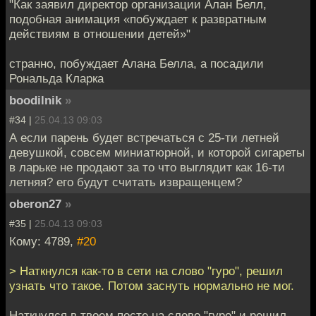
"Как заявил директор организации Алан Белл,
подобная анимация «побуждает к развратным
действиям в отношении детей»"
странно, побуждает Алана Белла, а посадили
Рональда Кларка
boodilnik
»
#34 |
25.04.13 09:03
А если парень будет встречаться с 25-ти летней
девушкой, совсем миниатюрной, и которой сигареты
в ларьке не продают за то что выглядит как 16-ти
летняя? его будут считать извращенцем?
oberon27
»
#35 |
25.04.13 09:03
Кому: 4789,
#20
> Наткнулся как-то в сети на слово "гуро", решил
узнать что такое. Потом заснуть нормально не мог.
Наткнулся в твоем посте на слово "гуро" и решил