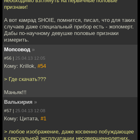
необходимо взглянуть на первичные половые
признаки!
А вот камрад SHOIE, помнится, писал, что для таких
случаев даже специальный прибор есть - жопомерт.
Дабы по-научному девушке половые признаки
измерить.
Мопсовод
»
#56 |
25.04.13 12:05
Кому: Krillok,
#54
> Где скачать???
Маньяк!!!
Валькирия
»
#57 |
25.04.13 12:08
Кому: Цитата,
#1
> любое изображение, даже косвенно побуждающее
к сексуальной эксплуатации несовершеннолетних,