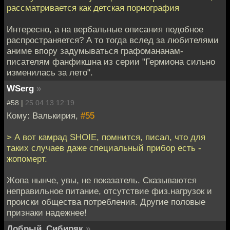
рассматривается как детская порнография
Интересно, а на вербальные описания подобное
распространяется? А то тогда вслед за любителями
аниме впору задумываться графомананам-
писателям фанфикшна из серии "Гермиона сильно
изменилась за лето".
WSerg
»
#58 |
25.04.13 12:19
Кому: Валькирия,
#55
> А вот камрад SHOIE, помнится, писал, что для
таких случаев даже специальный прибор есть -
жопомерт.
Жопа нынче, увы, не показатель. Сказываются
неправильное питание, отсутствие физ.нагрузок и
происки общества потребления. Другие половые
признаки надежнее!
Добрый_Сибиряк
»