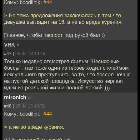
Кому: boodilnik,
#44
> Но тема предложения заключалась в том что
девушка выглядит на 16, а не во вреде курения.
Главное, чтобы паспорт под рукой был :)
VRK
»
#47 |
25.04.13 10:49
Только недавно отсмотрел фильм "Несносные
боссы", там тоже один из героев ходил с клеймом
сексуального преступника, за то, что поссал ночью
на пустой детской площадке. Искусство черпает
идеи из реальной жизни полной ложкой )))
mironich
»
#48 |
25.04.13 10:50
Кому: boodilnik,
#44
> а не во вреде курения.