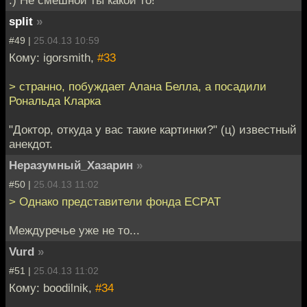
:) Не смешной ты какой то!
split
»
#49 |
25.04.13 10:59
Кому: igorsmith,
#33
> странно, побуждает Алана Белла, а посадили
Рональда Кларка
"Доктор, откуда у вас такие картинки?" (ц) известный
анекдот.
Неразумный_Хазарин
»
#50 |
25.04.13 11:02
> Однако представители фонда ECPAT
Междуречье уже не то...
Vurd
»
#51 |
25.04.13 11:02
Кому: boodilnik,
#34