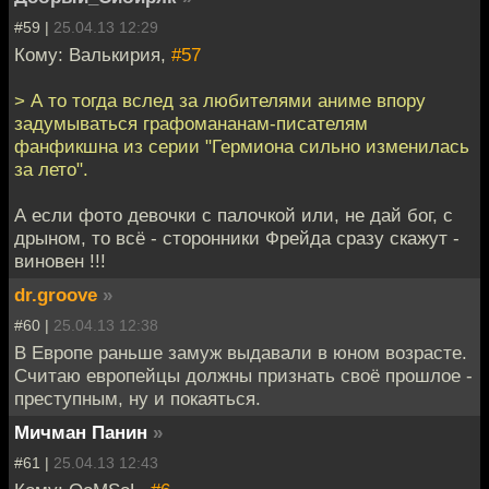
#59 |
25.04.13 12:29
Кому: Валькирия,
#57
> А то тогда вслед за любителями аниме впору
задумываться графомананам-писателям
фанфикшна из серии "Гермиона сильно изменилась
за лето".
А если фото девочки с палочкой или, не дай бог, с
дрыном, то всё - сторонники Фрейда сразу скажут -
виновен !!!
dr.groove
»
#60 |
25.04.13 12:38
В Европе раньше замуж выдавали в юном возрасте.
Считаю европейцы должны признать своё прошлое -
преступным, ну и покаяться.
Мичман Панин
»
#61 |
25.04.13 12:43