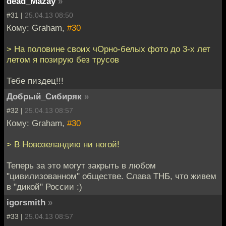
dead_Mazay
»
#31 |
25.04.13 08:50
Кому: Graham,
#30
> На половине своих чОрно-белых фото до 3-х лет
летом я позирую без трусов
Тебе пиздец!!!
Добрый_Сибиряк
»
#32 |
25.04.13 08:57
Кому: Graham,
#30
> В Новозеландию ни ногой!
Теперь за это могут закрыть в любом
"цивилизованном" обществе. Слава ТНБ, что живем
в "дикой" России :)
igorsmith
»
#33 |
25.04.13 08:57