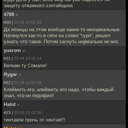
защиту отважного хэнтайщика
4789
»
#20 |
25.04.13 01:33
Да японцы на этом вообще какие-то ненормальные.
Наткнулся как-то в сети на слово "гуро", решил
узнать что такое. Потом заснуть нормально не мог.
yusrom
»
#21 |
25.04.13 02:14
Велкам ту Сомали!
Rygar
»
#22 |
25.04.13 02:56
Клеймить его, клеймить его надо, чтобы каждый
знал, что он педофил!
Halid
»
#23 |
25.04.13 02:56
тентакли прочь от хентая!!!