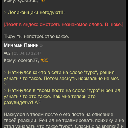
Кому: QoMSoL,
#6
> Лоликонщики негодуют!!!
[Лезет в яндекс смотреть незнакомое слово. В шоке.]
Тьфу ты непотребство какое.
Мичман Панин
»
#62 |
25.04.13 12:47
Кому: oberon27,
#35
> Наткнулся как-то в сети на слово "гуро", решил
узнать что такое. Потом заснуть нормально не мог.
>
> Наткнулся в твоем посте на слово "гуро" и решил
узнать что это такое. Как мне теперь это
разувидеть?! А?
Накнулся в твоем посте о его посте на описание
твоей реакции. Решил не травмировать психику и не
стал узнавать что такое "гуро". Спасибо за крепкий и