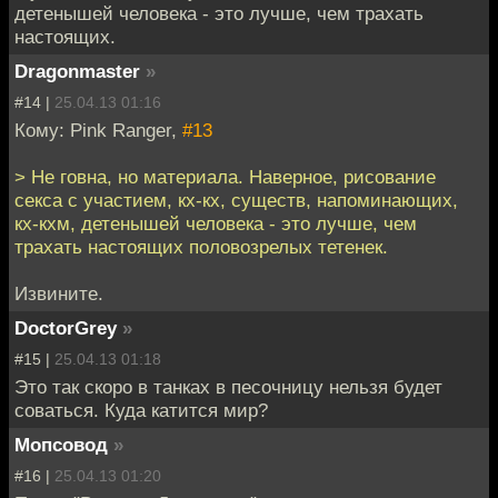
детенышей человека - это лучше, чем трахать
настоящих.
Dragonmaster
»
#14 |
25.04.13 01:16
Кому: Pink Ranger,
#13
> Не говна, но материала. Наверное, рисование
секса с участием, кх-кх, существ, напоминающих,
кх-кхм, детенышей человека - это лучше, чем
трахать настоящих половозрелых тетенек.
Извините.
DoctorGrey
»
#15 |
25.04.13 01:18
Это так скоро в танках в песочницу нельзя будет
соваться. Куда катится мир?
Мопсовод
»
#16 |
25.04.13 01:20