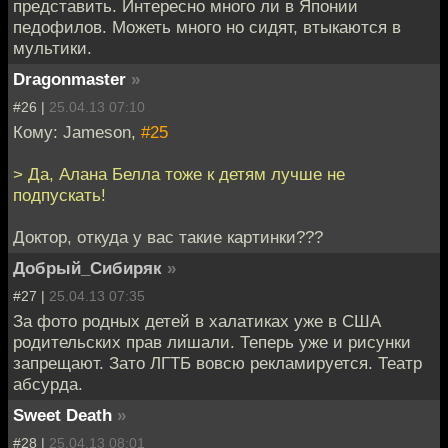
представить. Интересно много ли в Японии
педофилов. Можеть много но сидят, втыкаются в
мультики.
Dragonmaster
»
#26 |
25.04.13 07:10
Кому: Jameson,
#25
> Да, Алана Белла тоже к детям лучше не
подпускать!
Доктор, откуда у вас такие картинки???
Добрый_Сибиряк
»
#27 |
25.04.13 07:35
За фото родных детей в халатиках уже в США
родительских прав лишали. Теперь уже и рисунки
запрещают. Зато ЛГТБ вовсю рекламируется. Театр
абсурда.
Sweet Death
»
#28 |
25.04.13 08:01