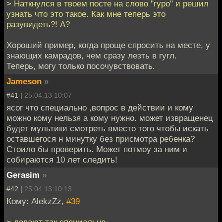
> Наткнулся в твоем посте на слово "гуро" и решил
узнать что это такое. Как мне теперь это
разувидеть?! А?
Хороший пример, когда проще спросить на месте, у
знающих камрадов, чем сразу лезть в гугл.
Теперь, могу только посочувствовать.
Jameson
»
#41 |
25.04.13 10:07
ясог что специально ,вопрос в действии и кому
можно кому нельзя а кому нужно. может извращенец
будет мультики смотреть вместо того чтобы искать
оставшегося н минутку без присмотра ребенка?
Стоило бы проверить. Может потмоу за ним и
собираются 10 лет следить!
Gerasim
»
#42 |
25.04.13 10:13
Кому: AlekzZz,
#39
> делают так специально