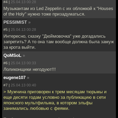
#4 |
25.04.13 00:28
Музыкантам из Led Zeppelin с их обложкой к "Houses
of the Holy" нужно тоже призадуматься.
PESSIMIST
»
#5 |
25.04.13 00:28
Интересно, сказку "Дюймовочка" уже догадались
запретить? А то она там вообще должна была замуж
за крота выйти.
QoMSoL
»
#6 |
25.04.13 00:33
Лоликонщики негодуют!!!
eugene107
»
#7 |
25.04.13 00:40
> Мужчина приговорен к трем месяцам тюрьмы и
еще десяти годам условно за публикацию в сети
японского мультфильма, в котором эльфы
занимались любовью с феями.