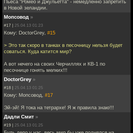
Пьеса "Ромео и Джульетта" - немедленно запретить
в Новой зеландии.
Мопсовод
»
#17 |
25.04.13 01:23
Кому: DoctorGrey,
#15
> Это так скоро в танках в песочницу нельзя будет
соваться. Куда катится мир?
А вот нечего на своих Черчиллях и КВ-1 по
песочнице гонять мелких!!!
DoctorGrey
»
#18 |
25.04.13 01:25
Кому: Мопсовод,
#17
Эй-эй! Я тока на тетрархе! Я ж правила знаю!!!
Дадли Смит
»
#19 |
25.04.13 01:25
Будь дело у нас, весь мир бы уже поднялся на