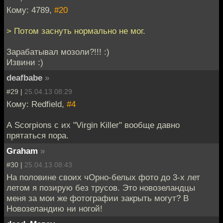
Кому: 4789,
#20
> Потом заснуть нормально не мог.
Зарабатывал мозоли?!!! :)
Извини :)
deafbabe
»
#29 |
25.04.13 08:29
Кому: Redfield,
#4
А Scorpions с их "Virgin Killer" вообще давно
прятаться пора.
Graham
»
#30 |
25.04.13 08:43
На половине своих чОрно-белых фото до 3-х лет
летом я позирую без трусов. Это новозеландцы
меня за мои же фотографии закрыть могут? В
Новозеландию ни ногой!