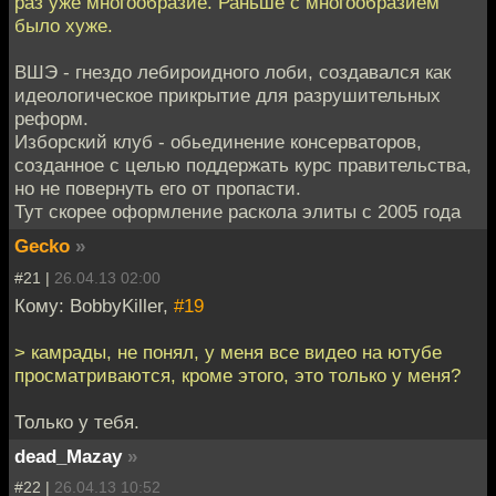
раз уже многообразие. Раньше с многообразием
было хуже.
ВШЭ - гнездо лебироидного лоби, создавался как
идеологическое прикрытие для разрушительных
реформ.
Изборский клуб - обьединение консерваторов,
созданное с целью поддержать курс правительства,
но не повернуть его от пропасти.
Тут скорее оформление раскола элиты с 2005 года
Gecko
»
#21 |
26.04.13 02:00
Кому: BobbyKiller,
#19
> камрады, не понял, у меня все видео на ютубе
просматриваются, кроме этого, это только у меня?
Только у тебя.
dead_Mazay
»
#22 |
26.04.13 10:52