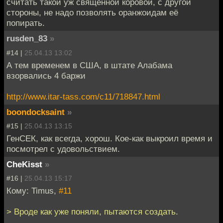
считать такой уж священной коровой, с другой
стороны, не надо позволять оранжоидам её
попирать.
rusden_83
»
#14 |
25.04.13 13:02
А тем временем в США, в штате Алабама
взорвались 4 баржи
http://www.itar-tass.com/c11/718847.html
boondocksaint
»
#15 |
25.04.13 13:15
ГенСЕК, как всегда, хорош. Кое-как выкроил время и
посмотрел с удовольствием.
CheKisst
»
#16 |
25.04.13 15:17
Кому: Timus,
#11
> Вроде как уже поняли, пытаются создать.