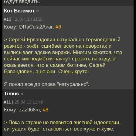
будут вводить.
Кот Бегемот
»
#10 |
25.04.13 11:26
Кому: DRaCula2Anar,
#6
> Сергей Ервандович натурально термоядерный
реактор - жжёт, сшибает всех на поворотах и
выписывает адские виражи. Многим кажется, что
сейчас им подмётки начнут срезать на ходу, а
оказывается, что в самом ботинке, Сергей
Ервандович, а не они. Очень круто!
Я понял все до слова "натурально".
Timus
»
#11 |
25.04.13 11:48
Кому: zaz968m,
#8
> Пока в стране не появится внятной идеологии,
ситуация будет становиться все хуже и хуже.