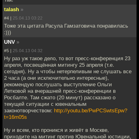
talash
»
#4 |
25.04.13 03:22
Тоже эта цитата Расула Гамзатовича понравилась
:)))
UNV
»
#5 |
25.04.13 04:32
Ну раз уж такое дело, то вот пресс-конференция 23
апреля, посвещённая митингу 25 апреля (т.е.
сегодня). Ну а чтобы нетерпеливым не слушать все
2 часа (а они исключительно интересные),
рекомендую послушать выступление Ольги
Летковой на вчерашней пресс-конференции в
Росбалте. Там сжато (20 минут) рассказано о
текущей ситуации с ювенальным
законотворчеством:
http://youtu.be/PwPCSwtsEpw?
t=16m05s
Ну и всем, кто проникся и живёт в Москве,
приходите на митинг против Ювенальной юстиции,