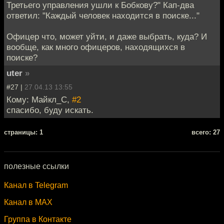
Третьего управления ушли к Бобкову?" Кап-два
ответил: "Каждый человек находится в поиске..."
Офицер что, может уйти, и даже выбрать, куда? И
вообще, как много офицеров, находящихся в
поиске?
uter
»
#27 |
27.04.13 13:55
Кому: Майкл_С,
#2
спасибо, буду искать.
cтраницы: 1
всего: 27
полезные ссылки
Канал в Telegram
Канал в MAX
Группа в Контакте