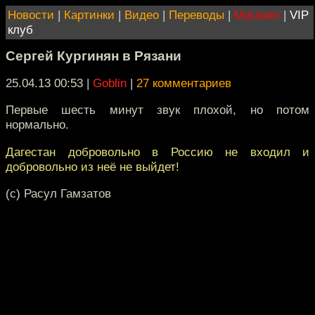
Новости
|
Картинки
|
Видео
|
Переводы
|
Магазин
|
VIP
клуб
Сергей Кургинян в Рязани
25.04.13 00:53
|
Goblin
|
27 комментариев
Первые шесть минут звук плохой, но потом
нормально.
Дагестан добровольно в Россию не входил и
добровольно из неё не выйдет!
(с) Расул Гамзатов