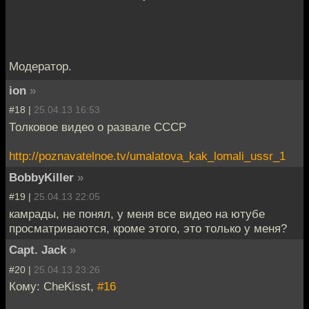
Модератор.
ion
»
#18 |
25.04.13 16:53
Толковое видео о развале СССР
http://poznavatelnoe.tv/umalatova_kak_lomali_ussr_1
BobbyKiller
»
#19 |
25.04.13 22:05
камрады, не понял, у меня все видео на ютубе
просматриваются, кроме этого, это только у меня?
Capt. Jack
»
#20 |
25.04.13 23:26
Кому: CheKisst,
#16