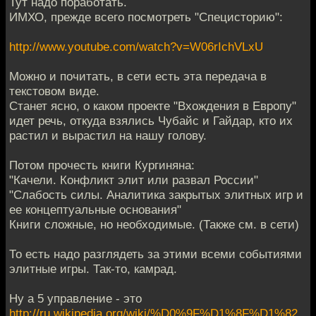
Тут надо поработать.
ИМХО, прежде всего посмотреть "Специсторию":
http://www.youtube.com/watch?v=W06rIchVLxU
Можно и почитать, в сети есть эта передача в
текстовом виде.
Станет ясно, о каком проекте "Вхождения в Европу"
идет речь, откуда взялись Чубайс и Гайдар, кто их
растил и вырастил на нашу голову.
Потом прочесть книги Кургиняна:
"Качели. Конфликт элит или развал России"
"Слабость силы. Аналитика закрытых элитных игр и
ее концептуальные основания"
Книги сложные, но необходимые. (Также см. в сети)
То есть надо разглядеть за этими всеми событиями
элитные игры. Так-то, камрад.
Ну а 5 управление - это
http://ru.wikipedia.org/wiki/%D0%9F%D1%8F%D1%82