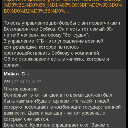
%D0%BE%D0%B5_%D1%83%D0%BF%D1%80%D0%
B0%D0%B2%D0%BB%D0%...
То есть управление для борьбы с антисоветчиками.
Возглавлял его Бобков. Он и есть тот самый 90-
летний человек, которому "бог судья".
3 управление КГБ - это управление военной
контрразведки, которое пыталось
противодействовать Бобкову с компанией.
Об их столкновении есть в книжках, которые я
привел.
Майкл_С
»
#26 |
27.04.13 13:27
Что не понятно:
Во-первых, этот кап-два в то время должен был
быть каким-нибудь старлеем. Не такой птицей,
которую посвящают в комбинации государственной
важности. Даже и кап-два - не тот уровень, с
которым считаются.
Во-вторых, Кургинян спрашивает его: "Зачем с