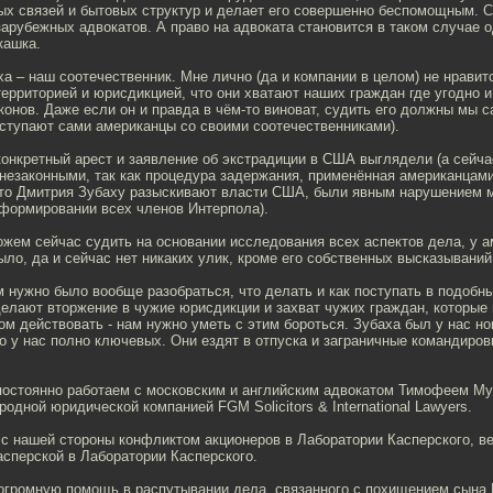
ых связей и бытовых структур и делает его совершенно беспомощным. 
зарубежных адвокатов. А право на адвоката становится в таком случае 
кашка.
ха – наш соотечественник. Мне лично (да и компании в целом) не нравит
территорией и юрисдикцией, что они хватают наших граждан где угодно и
конов. Даже если он и правда в чём-то виноват, судить его должны мы с
оступают сами американцы со своими соотечественниками).
 конкретный арест и заявление об экстрадиции в США выглядели (а сейч
незаконными, так как процедура задержания, применённая американцам
что Дмитрия Зубаху разыскивают власти США, были явным нарушением м
нформировании всех членов Интерпола).
жем сейчас судить на основании исследования всех аспектов дела, у а
ыло, да и сейчас нет никаких улик, кроме его собственных высказывани
м нужно было вообще разобраться, что делать и как поступать в подобн
елают вторжение в чужие юрисдикции и захват чужих граждан, которые 
м действовать - нам нужно уметь с этим бороться. Зубаха был у нас н
Но у нас полно ключевых. Они ездят в отпуска и заграничные командиро
постоянно работаем с московским и английским адвокатом Тимофеем Му
одной юридической компанией FGM Solicitors & International Lawyers.
с нашей стороны конфликтом акционеров в Лаборатории Касперского, в
сперской в Лаборатории Касперского.
огромную помощь в распутывании дела, связанного с похищением сына 