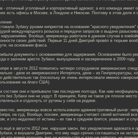
 - отличный уголовный и корпоративный адвокат, а его команда имеет 
них есть офисы в Москве, в Лондоне и Никосии. Поэтому в этом деле я 
вление
товали Зубаху руками киприотов на основании "красного уведомления" (
дурой международного розыска и передачи запросов о выдаче разыскива
 нарушениями. Вообще, американцы работали в данном случае в ковбойс
конности своих действий. Первые 11 дней Дмитрий провёл в тюрьме воо
сути, на основании факса.
рибыли документы с основаниями для задержания. Основанием было ре
уда о заочном аресте Зубахи, выпущенное и засекреченное в 2009 году.
Кипре в августе 2012 появились четверо сотрудников американских спец
ально - двое из американского Интерпола, двое – из Генпрокуратуры, х
то действительно так (поскольку их очень интересовали именно хакерски
льзование на благо США).
м составе они и пребывали там последние полгода. Как нам неофициаль
что без Зубахи они не уедут. В принципе, Кипр не такое уж плохое место
отвлечься и отдохнуть от рутины у себя на родине.
звестно, американцы вовсю использовали административный рычаг: неп
Кипра, на суд. Вообще, похоже, американцы считают своей вотчиной все
ом, и это недалеко от истины – их там в среднем боятся, уважают и сл
то ещё в августе 2012 они, нарушая закон, без уведомления адвоката и 
Зубахи, и внушали Дмитрию, что ему надо срочно соглашаться на экстр
 за это время получить вид на жительство и дальше работать на прави