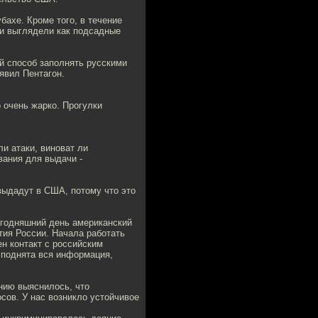
бахе. Кроме того, в течение
 и выглядели как подсадные
ий способ заполнять русскими
явил Пентагон.
 очень жарко. Прогулки
и атаки, виноват ли
вания для выдачи -
выдадут в США, потому что это
егодняшний день американский
тия России. Начала работать
ен контакт с российским
 поднята вся информация,
нию выяснилось, что
ов. У нас возникло устойчивое