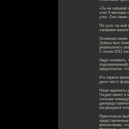
«Ты не забывай с
этих 9 месяцев 
утки. Они также
По сути, на мой
хакерами ваканс
Основная канва
Зубаха был поме
разрешались раз
С осени 2012 на
Надо понимать, 
подозреваемый).
предполагая, чт
И в первое врем
дело чисто форм
Наши адвокаты р
Госдеп имеет в 
сильная команда
диппредставител
касающаяся этог
Практически был
представленные 
впечатление, что