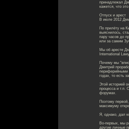
принадлежал Дми
кажется, что эт
Отпуск и арест
В июле 2012 Дми
По прилёту на К
выяснилось, ста
пару часов до п
или за самим Зу
Мы об аресте Дм
International La
Почему мы "впис
Дмитрий прорабо
периферийными з
годах, то есть з
Этой историей о
процесса и т.п. 
форумах.
Поэтому первой,
максимуму откре
Я, однако, дал 
Во-первых, мы р
другие личные п