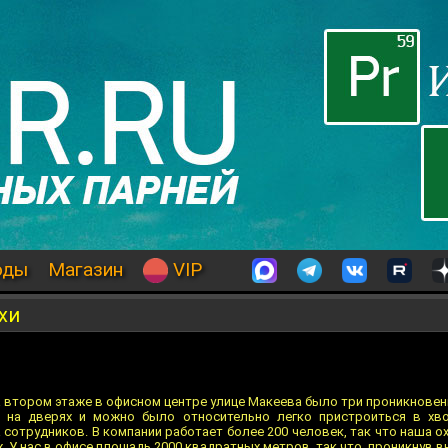
оды
Магазин
VIP
хи
а втором этаже в офисном центре улице Макеева было три проникновени
 на дверях и можно было относительно легко пристроиться в хв
сотрудников. В компании работает более 200 человек, так что наша ох
х. У нас в офисе площадь 2000 квадратных метров, так что, проникнув 