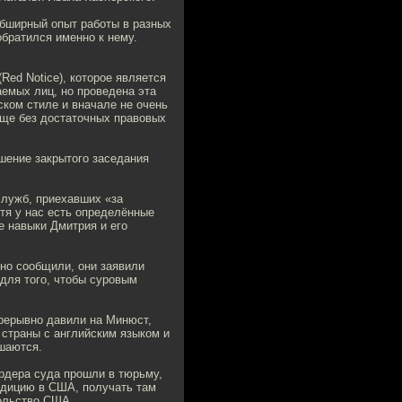
обширный опыт работы в разных
обратился именно к нему.
Red Notice), которое является
емых лиц, но проведена эта
ком стиле и вначале не очень
бще без достаточных правовых
шение закрытого заседания
служб, приехавших «за
отя у нас есть определённые
е навыки Дмитрия и его
но сообщили, они заявили
 для того, чтобы суровым
рерывно давили на Минюст,
 страны с английским языком и
ушаются.
ордера суда прошли в тюрьму,
адицию в США, получать там
тельство США.