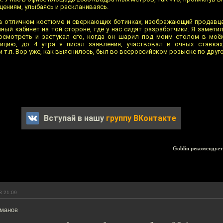
ениям, улыбаясь и раскланиваясь.
в отличном костюме и сверкающих ботинках, изображающий продавца
ный кабинет на той стороне, где у нас сидят разработчики. Я заметил
осмотреть и застукал его, когда он шарил под моим столом в моё
ицию, до 4 утра я писал заявления, участвовал в очных ставках
т.п. Вор уже, как выяснилось, был во всероссийском розыске по друго
Вступай в нашу
группу ВКонтакте
Goblin рекомендует
3 21:09
шманов