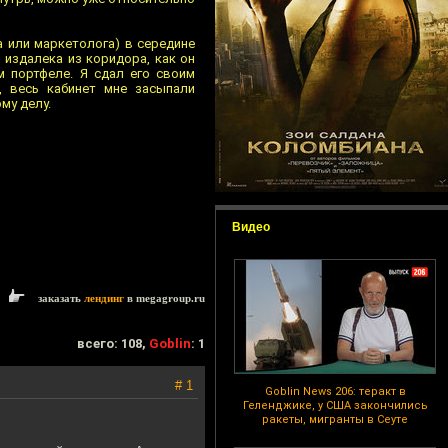
 или маркетолога) в середине
 издалека из коридора, как он
м портфеле. Я сдал его своим
, весь кабинет мне засыпали
му делу.
Видео
заказать
лендинг
в megagroup.ru
всего: 108,
Goblin
: 1
# 1
Goblin News 206: теракт в
Геленджике, у США закончились
ракеты, мигранты в Сеуте