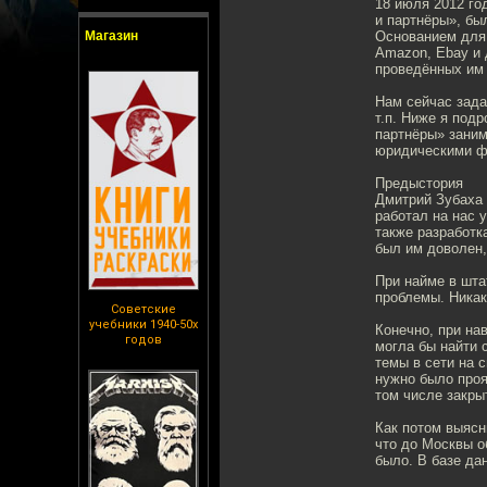
18 июля 2012 го
и партнёры», бы
Магазин
Основанием для 
Amazon, Ebay и 
проведённых им 
Нам сейчас зада
т.п. Ниже я под
партнёры» заним
юридическими фо
Предыстория
Дмитрий Зубаха 
работал на нас 
также разработк
был им доволен,
При найме в шта
проблемы. Никак
Советские
учебники 1940-50х
Конечно, при на
годов
могла бы найти 
темы в сети на 
нужно было проя
том числе закры
Как потом выясн
что до Москвы о
было. В базе да