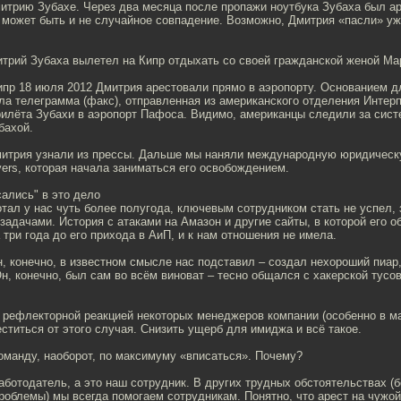
трию Зубахе. Через два месяца после пропажи ноутбука Зубаха был ар
о может быть и не случайное совпадение. Возможно, Дмитрия «пасли» уж
трий Зубаха вылетел на Кипр отдыхать со своей гражданской женой Ма
ипр 18 июля 2012 Дмитрия арестовали прямо в аэропорту. Основанием дл
ла телеграмма (факс), отправленная из американского отделения Интер
рилёта Зубахи в аэропорт Пафоса. Видимо, американцы следили за сис
бахой.
итрия узнали из прессы. Дальше мы наняли международную юридическу
wyers, которая начала заниматься его освобождением.
ались" в это дело
тал у нас чуть более полугода, ключевым сотрудником стать не успел,
адачами. История с атаками на Амазон и другие сайты, в которой его о
а три года до его прихода в АиП, и к нам отношения не имела.
н, конечно, в известном смысле нас подставил – создал нехороший пиар
Он, конечно, был сам во всём виноват – тесно общался с хакерской тусо
 рефлекторной реакцией некоторых менеджеров компании (особенно в ма
ститься от этого случая. Снизить ущерб для имиджа и всё такое.
команду, наоборот, по максимуму «вписаться». Почему?
аботодатель, а это наш сотрудник. В других трудных обстоятельствах (б
роблемы) мы всегда помогаем сотрудникам. Понятно, что арест на чужо