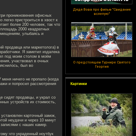
Дядя Вова про фильм "Свидание
вслепую"
три проникновения офисных
 легко пристроиться в хвост к
ает более 200 человек, так что
е площадь 2000 квадратных
помещениям, улыбаясь и
й продавца или маркетолога) в
азработчики. Я заметил издалека
рил под моим столом в моём
ления, участвовал в очных
О предстоящем Турнире Святого
ыяснилось, был во
Георгия
 меня ничего не пропало (когда
кражи и попросил рассмотрения
Картинки
де сидят продавцы, и украл со
нных устройств их стоимость,
л установлен карточный замок,
этой неудачи и через 10 минут
 записями с наших камер.
тому что украденный ноутбук