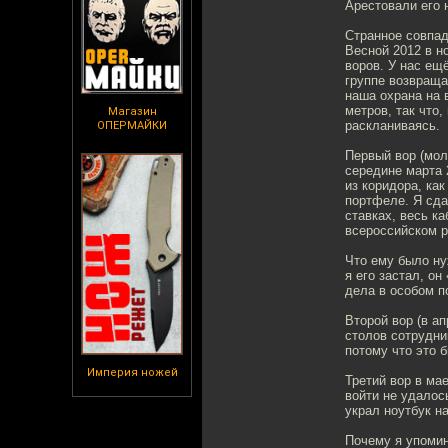
Арестовали его 
Странное совпа
Весной 2012 в н
воров. У нас ещ
группе возвраща
наша охрана на 
метров, так что
Магазин
раскланиваясь.
ОПЕРМАЙКИ
Первый вор (мол
середине марта 
из коридора, ка
портфеле. Я сда
ставках, весь к
всероссийском р
Что ему было ну
я его застал, о
дела в особом п
Второй вор (в а
столов сотрудни
потому что это 
Империя ножей
Третий вор в ма
войти не удалос
украл ноутбук н
Почему я упомин