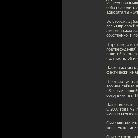
из всех привычн
себе позволить 
адвоката ты - бу
Во-вторых, Зуба
весь мир своей 
американских за
собственно, и п
В-третьих, этот
подтверждения) 
властей о том, 
частности, об и
Насколько мы мо
фактически не б
В-четвёртых, на
вообще сейчас д
обычным способо
сотрудник, да. 
Наши адвокаты
С 2007 года мы 
именно междунар
Они занимались 
жены Натальи Ка
Они же оказали 