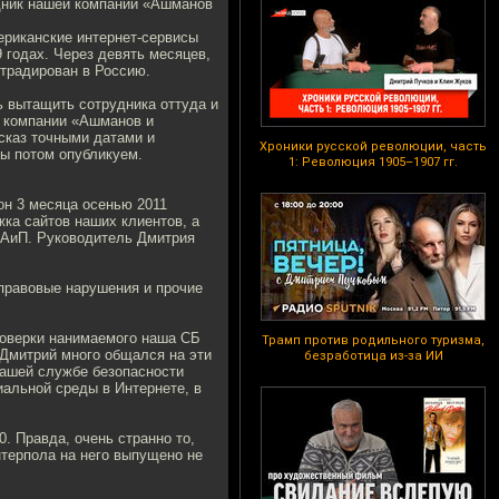
удник нашей компании «Ашманов
ериканские интернет-сервисы
 годах. Через девять месяцев,
страдирован в Россию.
ь вытащить сотрудника оттуда и
 в компании «Ашманов и
сказ точными датами и
Хроники русской революции, часть
мы потом опубликуем.
1: Революция 1905–1907 гг.
он 3 месяца осенью 2011
ка сайтов наших клиентов, а
 АиП. Руководитель Дмитрия
 правовые нарушения и прочие
проверки нанимаемого наша СБ
Трамп против родильного туризма,
 Дмитрий много общался на эти
безработица из-за ИИ
нашей службе безопасности
иальной среды в Интернете, в
. Правда, очень странно то,
терпола на него выпущено не