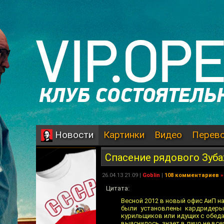
Картинки
Видео
Перев
Новости
Спасение рядового Зуба
26.04.13 21:09 |
Goblin
|
108 комментариев
»
Цитата:
Весной 2012 в новый офис АиП н
были установлены кардридеры
курильщиков или идущих с обеда 
выяснилось, знает в лицо не все