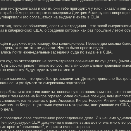
вой инструментарий и связи, они тебе пригодятся у нас», сказали они Зу
по крайней мере некоторые сокамерники Дмитрия были русскоговорящие
 уговаривали его соглашаться на выдачу и ехать в США.
 взгляд, заочное обвинение, арест и экстрадиция – это такой американск
ии в кибервойсках США, о создании которых как раз прошлым летом объ
щён в двухместную камеру, без кондиционера. Первые два месяца было
 в день, книг читать не давали. Нужно было просто сидеть.
чались почти еженедельные заседания суда по выдаче в США.
что суд об экстрадиции не рассматривает обвинение по существу (были л
 Суд рассматривает только вопрос, есть ли формальные правовые осно
о по существу будут судить уже на месте.
я нам казалось, что дело быстро закончится: Дмитрия довольно быстро 
альное, и уж бумаги-то американцы подготовят.
азработали стратегию защиты, основанную на понимании того, что на с
мире и тем более на Кипре гораздо более сильные позиции, чем диплома
 специалистов из разных стран: Америки, Кипра, России, Англии, налаж
ьством на Кипре, тщательно изучены материалы, поступившие из США,
о дела.
о проведено своё собственное расследование дела. И к нашему удивле
Генпрокуратурой США документы о выдаче вызывают очень много вопрос
 их просто "нарисовали", и притом очень второпях.