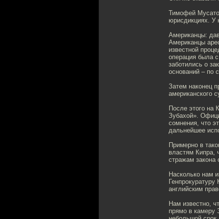
Тимофей Мусатов
юрисдикциях. У 
Американцы: да
Американцы арес
известной проце
операция была с
заботились о за
оснований – по 
Затем наконец п
американского с
После этого на 
Зубахой». Офици
сомнения, что э
дальнейшее испо
Примерно в тако
властям Кипра, 
стражам закона 
Насколько нам и
Генпрокуратуру 
английским прав
Нам известно, ч
прямо в камеру 
небольшой срок,