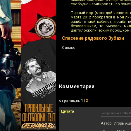
свободно навигировать по помещ
Первый вор (молодой человек 
марта 2012 пробрался в мой лич
зашёл в мой кабинет, пошёл п
безопасникам, те вызвали мил
дактилоскопическим порошком и 
Спасение рядового Зубахи
Однако.
Комментарии
cтраницы: 1 |
2
Цитата
отправлено 26.04.1
Автор: Игорь А