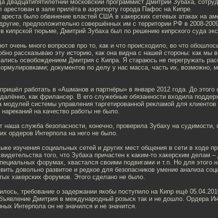
да двадцатипятилетний московский программист Дмитрий Зубаха, сотр
л арестован в зале прилёта в аэропорту города Пафос на Кипре.
ареста было обвинение властей США в хакерских сетевых атаках на ам
другие, предположительно совершённых им с территории РФ в 2008-2009
в кипрской тюрьме, Дмитрий Зубаха был по решению кипрского суда эк
ют очень много вопросов про то, как и что происходило, во что обошлос
робно рассказываю эту историю, как она видна с нашей стороны: как мы
ались освобождением Дмитрия с Кипра. Я стараюсь не перегружать рас
рмулировками; документов по делу у нас масса, часть их, возможно, 
пришёл работать в «Ашманов и партнёры» в январе 2012 года. До этого 
удалённо, как фрилансер. В его служебные обязанности входила поддерж
а модулей системы управления таргетированной рекламой для клиентов
 нареканий на качество работы не было.
т наша служба безопасности, конечно, проверила Зубаху на судимости,
их ордеров Интерпола на него не было.
выке изучения социальных сетей и других мест общения в сети в ходе 
свидетельства того, что Зубаха причастен к каким-то хакерским делам –
специальных форумах, хвастался своими подвигами и т.п. Но для этого 
вить довольно развитое и редкое для безопасников умение анализа соц
тых хакерских форумов. Этого сделано не было.
илось, требование о задержании якобы поступило на Кипр ещё 05.04.2010
бъявление Дмитрия в международный розыск так и не дошло. Ордера Ин
нных Интерпола он не значился и не значится.