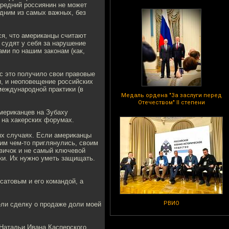
Средний россиянин не может
одним из самых важных, без
ся, что американцы считают
 судят у себя за нарушение
ами по нашим законам (как,
ас это получило свои правовые
и, и неоповещение российских
еждународной практики (в
Медаль ордена "За заслуги перед
Отечеством" II степени
мериканцев на Зубаху
й на хакерских форумах.
ых случаях. Если американцы
им чем-то приглянулись, своим
овичок и не самый ключевой
вки. Их нужно уметь защищать.
сатовым и его командой, а
РВИО
ели сделку о продаже доли моей
Натальи Ивана Касперского.