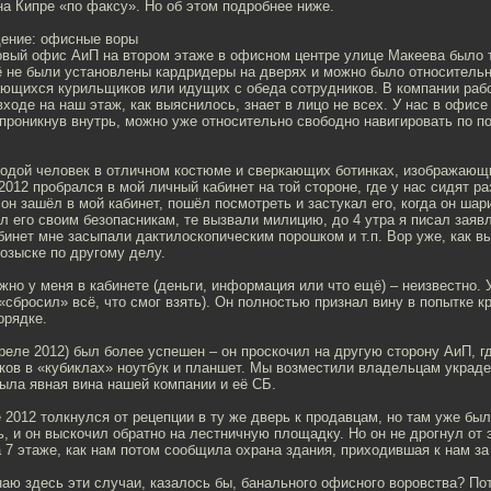
на Кипре «по факсу». Но об этом подробнее ниже.
дение: офисные воры
овый офис АиП на втором этаже в офисном центре улице Макеева было 
ё не были установлены кардридеры на дверях и можно было относительно
ющихся курильщиков или идущих с обеда сотрудников. В компании работ
входе на наш этаж, как выяснилось, знает в лицо не всех. У нас в офис
, проникнув внутрь, можно уже относительно свободно навигировать по 
одой человек в отличном костюме и сверкающих ботинках, изображающи
2012 пробрался в мой личный кабинет на той стороне, где у нас сидят р
к он зашёл в мой кабинет, пошёл посмотреть и застукал его, когда он ша
л его своим безопасникам, те вызвали милицию, до 4 утра я писал заяв
абинет мне засыпали дактилоскопическим порошком и т.п. Вор уже, как в
озыске по другому делу.
жно у меня в кабинете (деньги, информация или что ещё) – неизвестно. У
н «сбросил» всё, что смог взять). Он полностью признал вину в попытке 
орядке.
преле 2012) был более успешен – он проскочил на другую сторону АиП, г
ков в «кубиклах» ноутбук и планшет. Мы возместили владельцам украде
была явная вина нашей компании и её СБ.
е 2012 толкнулся от рецепции в ту же дверь к продавцам, но там уже бы
ь, и он выскочил обратно на лестничную площадку. Но он не дрогнул от 
а 7 этаже, как нам потом сообщила охрана здания, приходившая к нам за
аю здесь эти случаи, казалось бы, банального офисного воровства? По