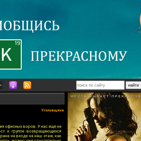
Уголовщина
я офисных воров. У нас ещё не
ост к группе возвращающихся
рана на входе на наш этаж, как
внутрь, можно уже относительно