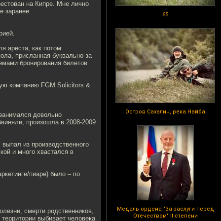
естован на Кипре. Мне лично
е заранее.
65
рией.
я ареста, как потом
пола, присланная буквально за
темами бронирования билетов
ю компанию FGM Solicitors &
Остров Сахалин, река Найба
 занимался довольно
бвиняли, произошла в 2008-2009
, выпал из производственного
вкой и много хвастался в
ркетинге/пиаре) было – по
Медаль ордена "За заслуги перед
олезни, смерти родственников,
Отечеством" II степени
й территории выбивает человека