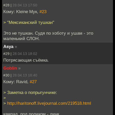
#28 |
28.04.13 17:50
Кому: Kleine Мук,
#23
> "Мексиканский тушкан"
Это не тушкан. Судя по хоботу и ушам - это
маленький СЛОН.
Asya
»
#29 |
28.04.13 18:02
Потрясающая съёмка.
Goblin
»
#30 |
28.04.13 18:40
Кому: Ravid,
#27
> Заметка о попрыгунчике:
>
>
http://haritonoff.livejournal.com/219518.html
камрад, под роликом - линк