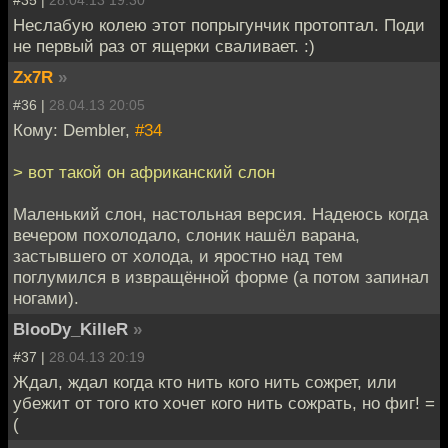
Неслабую колею этот попрыгунчик протоптал. Поди
не первый раз от ящерки сваливает. :)
Zx7R
»
#36 |
28.04.13 20:05
Кому: Dembler,
#34
> вот такой он африканский слон
Маленький слон, настольная версия. Надеюсь когда
вечером похолодало, слоник нашёл варана,
застывшего от холода, и яростно над тем
поглумился в извращённой форме (а потом запинал
ногами).
BlooDy_KilleR
»
#37 |
28.04.13 20:19
Ждал, ждал когда кто нить кого нить сожрет, или
убежит от того кто хочет кого нить сожрать, но фиг! =
(