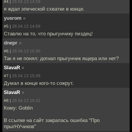
#4 |
28.04.13 14:59
я ждал эпической схватки в конце.
yusrom
»
#5 |
28.04.13 14:59
Ставлю на то, что прыгунчику пиздец!
dnepr
»
#6 |
28.04.13 15:00
Так я не понял: догнал прыгунчик ящера или нет?
SlavaR
»
#7 |
28.04.13 15:09
Думал в конце кого-то сожрут.
SlavaR
»
#8 |
28.04.13 15:12
Кому: Goblin
В ссылке на сайт закралась ошибка "Про
прыгНУчиков"