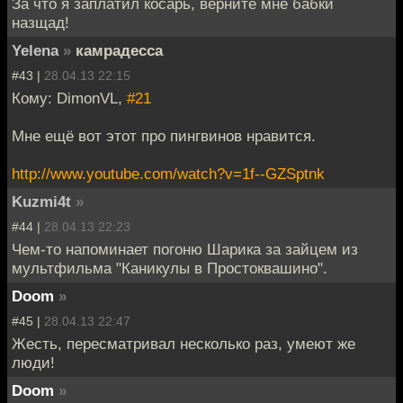
За что я заплатил косарь, верните мне бабки
назщад!
Yelena
»
камрадесса
#43 |
28.04.13 22:15
Кому: DimonVL,
#21
Мне ещё вот этот про пингвинов нравится.
http://www.youtube.com/watch?v=1f--GZSptnk
Kuzmi4t
»
#44 |
28.04.13 22:23
Чем-то напоминает погоню Шарика за зайцем из
мультфильма "Каникулы в Простоквашино".
Doom
»
#45 |
28.04.13 22:47
Жесть, пересматривал несколько раз, умеют же
люди!
Doom
»