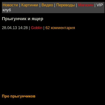
Новости
|
Картинки
|
Видео
|
Переводы
|
Магазин
|
VIP
клуб
Прыгунчик и ящер
28.04.13 14:28
|
Goblin
|
62 комментария
Про прыгунчиков