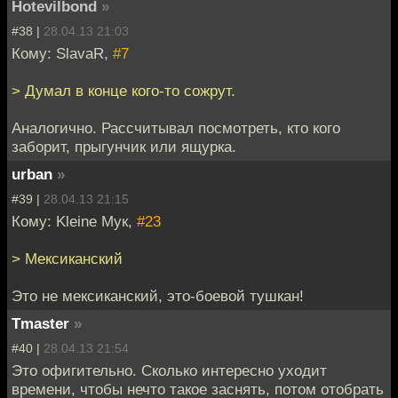
Hotevilbond
»
#38 |
28.04.13 21:03
Кому: SlavaR,
#7
> Думал в конце кого-то сожрут.
Аналогично. Рассчитывал посмотреть, кто кого
заборит, прыгунчик или ящурка.
urban
»
#39 |
28.04.13 21:15
Кому: Kleine Мук,
#23
> Мексиканский
Это не мексиканский, это-боевой тушкан!
Tmaster
»
#40 |
28.04.13 21:54
Это офигительно. Сколько интересно уходит
времени, чтобы нечто такое заснять, потом отобрать