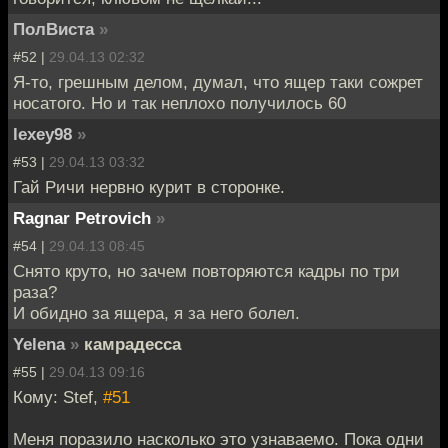
ПолВиста
»
#52 |
29.04.13 02:32
Я-то, грешным делом, думал, что ящер таки сожрет
носатого. Но и так неплохо получилось 60
lexey98
»
#53 |
29.04.13 03:32
Гай Ричи нервно курит в сторонке.
Ragnar Petrovich
»
#54 |
29.04.13 08:45
Снято круто, но зачем повторяются кадры по три
раза?
И обидно за ящера, я за него болел.
Yelena
»
камрадесса
#55 |
29.04.13 09:16
Кому: Stef,
#51
Меня поразило насколько это узнаваемо. Пока одни