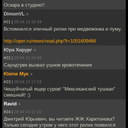
Оскара в студию!!
DimonVL
»
#21 |
28.04.13 16:49
Вспомнился эпичный ролик про медвежонка и пуму.
http://oper.ru/news/read.php?t=1051609466
Юра Хирург
»
#22 |
28.04.13 16:49
Саундтрек вызвал ушное кровотечение
Kleine Мук
»
#23 |
28.04.13 17:13
Чешуйчатый ящер суров! "Мексиканский тушкан"
смешной! :)
Ravid
»
#24 |
28.04.13 17:16
Дмитрий Юрьевич, вы читаете ЖЖ Харитонова?
Только сегодня утром у него этот ролик появился