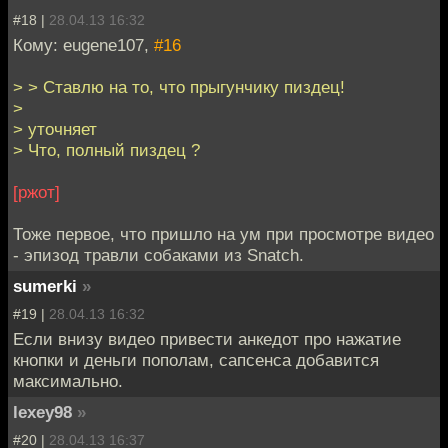
#18 |
28.04.13 16:32
Кому: eugene107,
#16
> > Ставлю на то, что прыгунчику пиздец!
>
> уточняет
> Что, полный пиздец ?
[ржот]
Тоже первое, что пришло на ум при просмотре видео
- эпизод травли собаками из Snatch.
sumerki
»
#19 |
28.04.13 16:32
Если внизу видео привести анкедот про нажатие
кнопки и деньги пополам, сапсенса добавится
максимально.
lexey98
»
#20 |
28.04.13 16:37