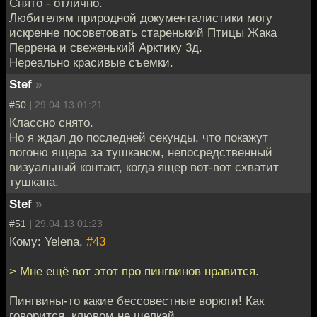
Снято - отлично.
Любителям природной документалистики могу
искренне посоветовать старенький Птицы Жака
Перрена и свеженький Арктику 3д.
Нереально красивые съемки.
Stef
»
#50 |
29.04.13 01:21
Классно снято.
Но я ждал до последней секунды, что покажут
погоню ящера за тушканом, непосредственный
визуальный контакт, когда ящер вот-вот схватит
тушкана.
Stef
»
#51 |
29.04.13 01:23
Кому: Yelena,
#43
> Мне ещё вот этот про пингвинов нравится.
Пингвины-то какие бессовестные ворюги! Как
говорится, клювом не щелкай...