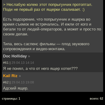
> Неслабую колею этот попрыгунчик протоптал.
Поди не первый раз от ящерки сваливает. :)
Есть подозрение, что попрыгунчик и ящерка во
время съемок не встречались. И ежли от кого и
бегали то от людей-операторов, а может и просто по
своим делам.
Типа, весь саспенс фильмы — плод звукового
сопровождения и видео-монтажа.
Doc Holliday
»
#61 |
29.04.13 14:14
Я не понял, а что от него ящер хотел???
Kail Riz
»
#62 |
29.04.13 19:08
Адский ящер.
cтраницы: 1
всего: 62