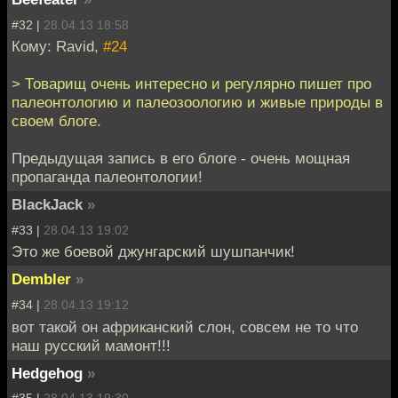
#32 |
28.04.13 18:58
Кому: Ravid,
#24
> Товарищ очень интересно и регулярно пишет про
палеонтологию и палеозоологию и живые природы в
своем блоге.
Предыдущая запись в его блоге - очень мощная
пропаганда палеонтологии!
BlackJack
»
#33 |
28.04.13 19:02
Это же боевой джунгарский шушпанчик!
Dembler
»
#34 |
28.04.13 19:12
вот такой он африканский слон, совсем не то что
наш русский мамонт!!!
Hedgehog
»
#35 |
28.04.13 19:30