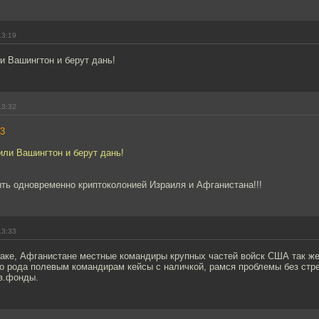
13:19
и Вашингтон и берут дань!
13:32
3
ли Вашингтон и берут дань!
ть одновременно криптоколонией Израиля и Афганистана!!!
13:33
раке, Афганистане местные командиры крупных частей войск США так ж
го рода полевым командирам кейсы с наличкой, рамся проблемы без стр
тв.фонды.