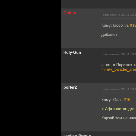
Goblin
отправлено 29.04.13 
Кому: laccolith,
#1
добавил
Huly-Gun
отправлено 29.04.13 
а вот, в Парижах 
mire/v_parizhe_are
porter2
отправлено 29.04.13 
Кому: Gabi,
#16
> Афганистан для
Карзай там на ин
kapitan Pronin