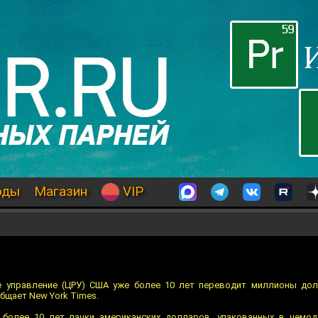
оды
Магазин
VIP
 управление (ЦРУ) США уже более 10 лет переводит миллионы дол
бщает New York Times.
более 10 лет пачки американских долларов, упакованных в чемод