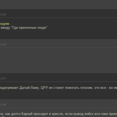
12:54
людям
 ввиду "Где приличные люди"
12:54
12:57
одогревает Далай-Ламу, ЦРУ не станет помогать плохим, это все - во им
12:59
но, как долго Карзай просидит в кресле, если вывод войск все-таки прои