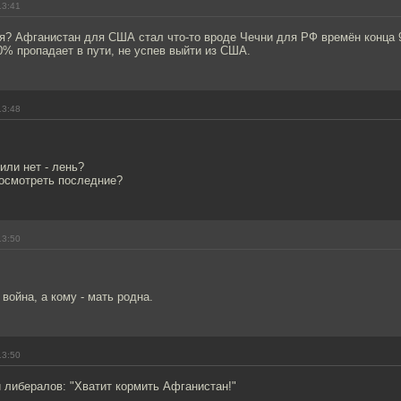
13:41
ся? Афганистан для США стал что-то вроде Чечни для РФ времён конца 
0% пропадает в пути, не успев выйти из США.
13:48
или нет - лень?
росмотреть последние?
13:50
 война, а кому - мать родна.
13:50
 либералов: "Хватит кормить Афганистан!"