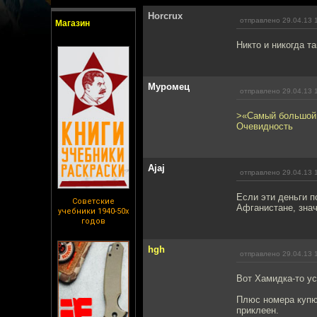
Horcrux
отправлено 29.04.13 
Магазин
Никто и никогда т
Муромец
отправлено 29.04.13 
>«Самый большой 
Очевидность
Ajaj
отправлено 29.04.13 
Если эти деньги п
Советские
Афганистане, знач
учебники 1940-50х
годов
hgh
отправлено 29.04.13 
Вот Хамидка-то у
Плюс номера купюр
приклеен.