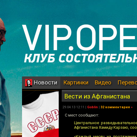
Картинки
Видео
Перев
Новости
Вести из Афганистана
29.04.13 12:11 |
Goblin
|
32 комментария
»
С мест сообщают:
Центральное разведывательное
Афганистана Хамиду Карзаю, соо
«Каждый месяц на протяжении 