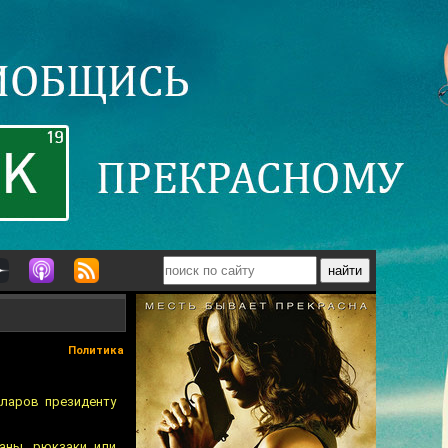
Политика
ларов президенту
аны, рюкзаки или