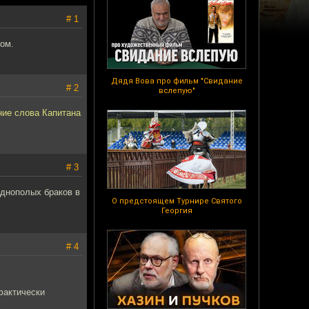
# 1
том.
Дядя Вова про фильм "Свидание
# 2
вслепую"
ние слова Капитана
# 3
однополых браков в
О предстоящем Турнире Святого
Георгия
# 4
фактически