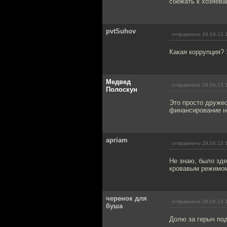
сбежать к хозяев
pvtSuhov
отправлено 29.04.13 
Какая коррупция?
Медвед
отправлено 29.04.13 
Полоскун
Это просто друже
финансирование не
apriam
отправлено 29.04.13 
Не знаю, было зде
кровавым режимом
черенок для
отправлено 29.04.13 
буша
Долю за герыч по