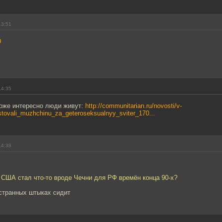
13:51
9
14:35
тоже интересно люди живут:
http://communitarian.ru/novosti/v-
stovali_muzhchinu_za_geteroseksualnyy_sviter_170...
14:38
 США стал что-то вроде Чечни для РФ времён конца 90-х?
остранных штыках сидит