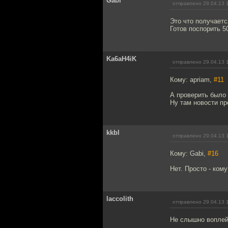
Gabi
отправлено 29.04.13 
Это что получает
Готов поспорить 5
Ka6aH4iK
отправлено 29.04.13 
Кому: apriam,
#11
А проверить было 
Ну там новости п
kkbl
отправлено 29.04.13 
Кому: Gabi,
#16
Нет. Просто - кому
laccolith
отправлено 29.04.13 
Не слышно воплей