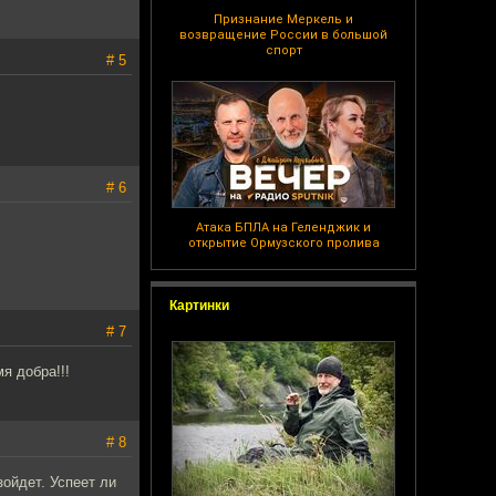
Признание Меркель и
возвращение России в большой
спорт
# 5
# 6
Атака БПЛА на Геленджик и
открытие Ормузского пролива
Картинки
# 7
я добра!!!
# 8
зойдет. Успеет ли