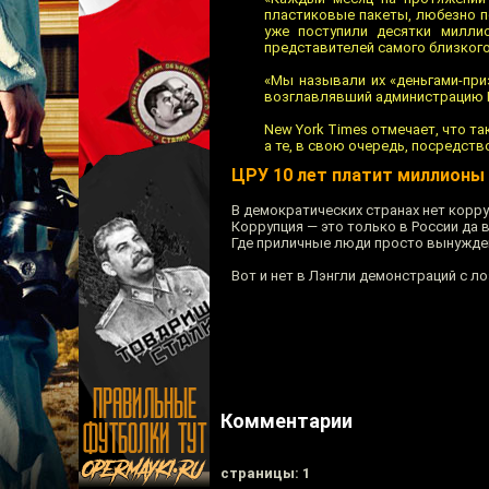
пластиковые пакеты, любезно п
уже поступили десятки милли
представителей самого близкого
«Мы называли их «деньгами-при
возглавлявший администрацию Ка
New York Times отмечает, что т
а те, в свою очередь, посредст
ЦРУ 10 лет платит миллионы
В демократических странах нет корру
Коррупция — это только в России да в
Где приличные люди просто вынужде
Вот и нет в Лэнгли демонстраций с л
Комментарии
cтраницы: 1