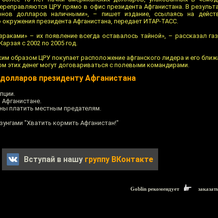
ереправляются ЦРУ прямо в офис президента Афганистана. В результ
онов долларов наличными», – пишет издание, ссылаясь на дейс
 окружения президента Афганистана, передает ИТАР-ТАСС.
зраками» – их появление всегда оставалось тайной», – рассказал газ
рзая с 2002 по 2005 год.
аким образом ЦРУ покупает расположение афганского лидера и его бли
вом этих денег могут договариваться с полевыми командирами.
 долларов президенту Афганистана
пции.
 Афганистане.
ны платить местным предателям.
озунгами "Хватить кормить Афганистан!"
Вступай в нашу
группу ВКонтакте
Goblin рекомендует
заказат