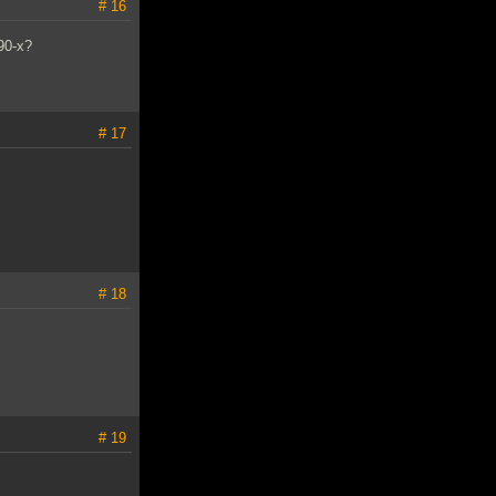
# 16
90-х?
# 17
# 18
# 19