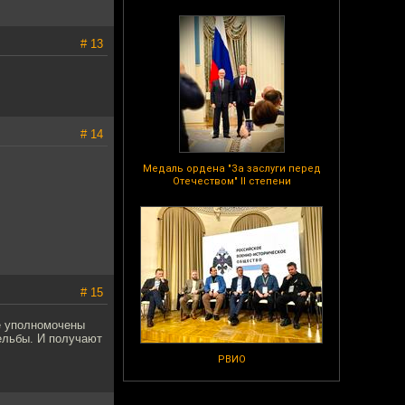
# 13
# 14
Медаль ордена "За заслуги перед
Отечеством" II степени
# 15
е уполномочены
ельбы. И получают
РВИО