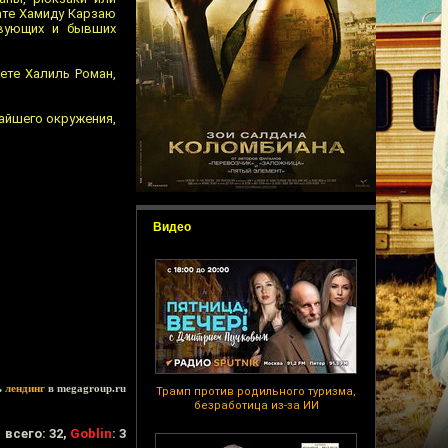
ате Хамиду Карзаю
твующих и бывших
ете Халиль Роман,
жайшего окружения,
Видео
ь
лендинг
в megagroup.ru
Трамп против родильного туризма,
безработица из-за ИИ
всего: 32,
Goblin
: 3