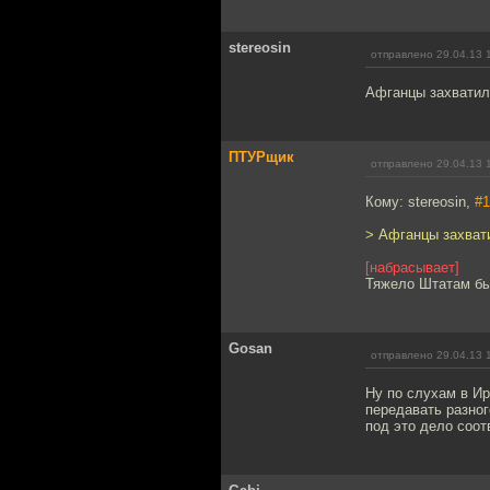
stereosin
отправлено 29.04.13 
Афганцы захватил
ПТУРщик
отправлено 29.04.13 
Кому: stereosin,
#1
> Афганцы захвати
[набрасывает]
Тяжело Штатам бы
Gosan
отправлено 29.04.13 
Ну по слухам в И
передавать разно
под это дело соо