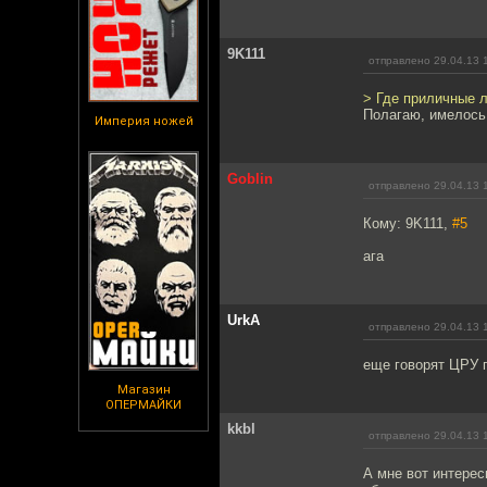
9K111
отправлено 29.04.13 
> Где приличные 
Полагаю, имелось
Империя ножей
Goblin
отправлено 29.04.13 
Кому: 9K111,
#5
ага
UrkA
отправлено 29.04.13 
еще говорят ЦРУ п
Магазин
ОПЕРМАЙКИ
kkbl
отправлено 29.04.13 
А мне вот интерес