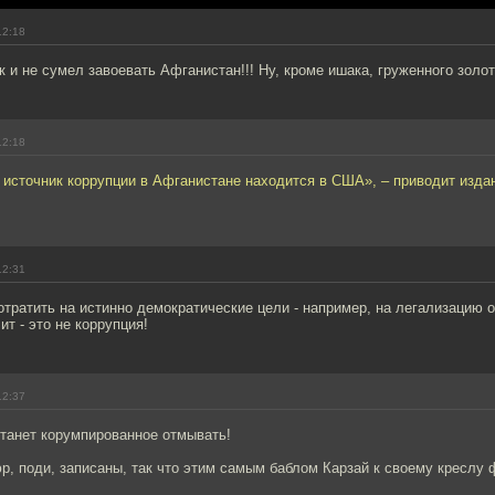
12:18
ак и не сумел завоевать Афганистан!!! Ну, кроме ишака, груженного золо
12:18
источник коррупции в Афганистане находится в США», – приводит изда
12:31
отратить на истинно демократические цели - например, на легализацию 
ит - это не коррупция!
12:37
станет корумпированное отмывать!
, поди, записаны, так что этим самым баблом Карзай к своему креслу 