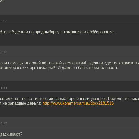
ам?
13:03
 Это всё деньги на предвыборную кампанию и лоббирование.
13:13
ская помощь молодой афганской демократии!!! Деньги идут исключитель
коммерческих организаций!!! И даже на благотворительность!
13:13
сь или нет, но вот интервью наших горе-оппозиционеров Белоленточнико
 на западные деньги:
http://www.kommersant.ru/doc/2181515
13:17
дтаскивают?