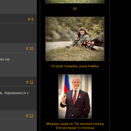
65
# 9
# 10
но на
Остров Сахалин, река Найба
# 11
в, боровшихся с
# 12
Медаль ордена "За заслуги перед
Отечеством" II степени