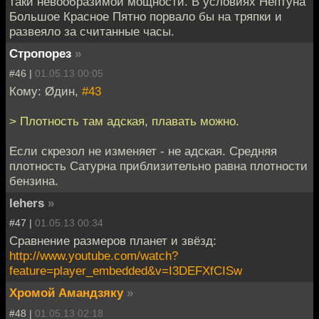
таки невообразимой мощности. В условиях Нептуна
Большое Красное Пятно порвало бы на тряпки и
развеяло за считанные часы.
Стропорез
»
#46 |
01.05.13 00:05
Кому: Øдин,
#43
> Плотность там адская, плавать можно.
Если скрезол не изменяет - не адская. Средняя
плотность Сатурна приблизительно равна плотности
бензина.
lehers
»
#47 |
01.05.13 00:34
Сравнение размеров планет и звёзд:
http://www.youtube.com/watch?
feature=player_embedded&v=I3DEFXfCISw
Хромой Амандзяку
»
#48 |
01.05.13 02:18