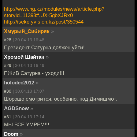
http://www.ng.kz/modules/news/article.php?
storyid=11398#.UX-5gbXJRx0
http://iseke.yvision.kz/post/350544
Хмурый_Сибиряк
»
#28 |
30.04.13 16:48
Президент Сатурна должен уйти!
Хромой Шайтан
»
#29 |
30.04.13 16:49
ПЖиВ Сатурна - уходи!!!
holodec2012
»
#30 |
30.04.13 17:07
Шорошо смотрится, особенно, под Димишмот.
AGDSnow
»
#31 |
30.04.13 17:14
МЫ ВСЕ УМРЁМ!!!
Doom
»