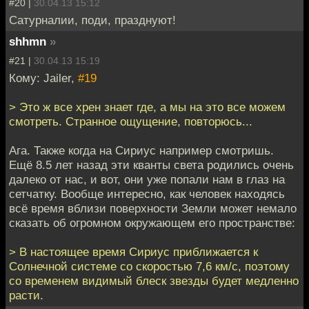
#20 |
30.04.13 15:12
Сатурналии, поди, празднуют!
shhmn
»
#21 |
30.04.13 15:19
Кому: Jailer,
#19
> Это ж все хрен знает где, а мы на это все можем
смотреть. Странное ощущение, повторюсь...
Ага. Также когда на Сириус например смотришь.
Ещё 8.5 лет назад эти кванты света родились очень
далеко от нас, и вот, они уже попали нам в глаз на
сетчатку. Вообще интересно, как человек находясь
всё время вблизи поверхности Земли может немало
сказать об огромном окружающем его пространстве:
> В настоящее время Сириус приближается к
Солнечной системе со скоростью 7,6 км/с, поэтому
со временем видимый блеск звезды будет медленно
расти.