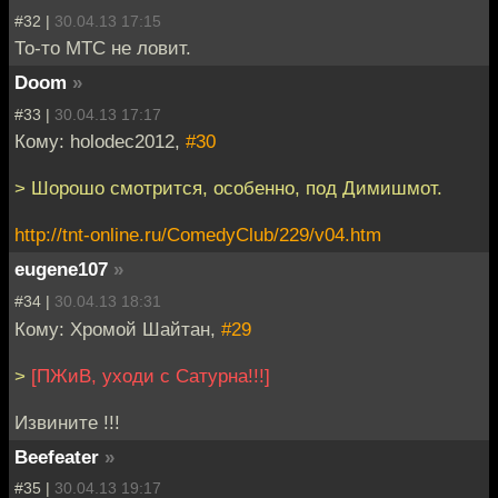
#32 |
30.04.13 17:15
То-то МТС не ловит.
Doom
»
#33 |
30.04.13 17:17
Кому: holodec2012,
#30
> Шорошо смотрится, особенно, под Димишмот.
http://tnt-online.ru/ComedyClub/229/v04.htm
eugene107
»
#34 |
30.04.13 18:31
Кому: Хромой Шайтан,
#29
>
[ПЖиВ, уходи с Сатурна!!!]
Извините !!!
Beefeater
»
#35 |
30.04.13 19:17