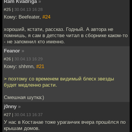
Ram Kvadriga
»
#25 |
30.04.13 16:28
Кому: Beefeater,
#24
хороший, кстати, рассказ. Годный. А автора не
помнишь, я сам в детстве читал в сборнике каком-то
- не запомнил кто именно.
Feanor
»
#26 |
30.04.13 16:29
Кому: shhmn,
#21
> поэтому со временем видимый блеск звезды
будет медленно расти.
Смешная шутка:)
j0nny
»
#27 |
30.04.13 16:37
У нас в Костанае тоже ураганчик вчера прошёлся по
крышам домов.