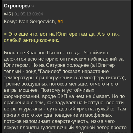
Стропорез
»
#45 |
01.05.13 00:04
Кому: Ivan Sergeevich,
#4
> Это еще что, вот на Юпитере там да. А это так,
слабый антициклончик.
Большое Красное Пятно - это да. Устойчиво
держится всю историю оптических наблюдений за
Юпитером. Но на Сатурне холоднее (а Юпитер
тёплый - зонд "Галилео" показал нарастание
температуры при погружении в атмосферу гиганта),
трение воздушных потоков меньше, отчего и его
ветры мощнее. Поэтому и устойчивых
формирований, вроде БКП на нём не бывает. Но по
сравнению с тем, как задувает на Нептуне, все эти
ветры и ураганы - суть децкий крик на лужайке. Там
из-за лютого холода поведение атмосферных
потоков напоминает сверхтекучесть, из-за чего
вокруг планеты гуляет вечный ледяной ветер просто-