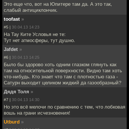
Это еще что, вот на Юпитере там да. А это так,
слабый антициклончик.
toofast
»
#5 |
30.04.13 14:23
На Тау Ките Условья не те:
Тут нет атмосферы, тут душно.
Jafdet
»
#6 |
30.04.13 14:25
Было бы здорово хоть одним глазком глянуть как
там на относительной поверхности. Видно там хоть
что-нибудь. Кто знает что там с плотностью газа -
Сатурн выходит целиком жидкий да газообразный?
Дядя Толя
»
#7 |
30.04.13 14:30
Но это всё мелочи по сравнению с тем, что лобковая
вошь на грани исчезновения!
Utburd
»