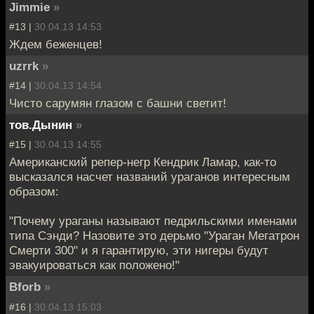
Jimmie
»
#13 |
30.04.13 14:53
Ждем беженцев!
uzrrk
»
#14 |
30.04.13 14:54
Чисто сарумян глазом с башни светит!
тов.Дынин
»
#15 |
30.04.13 14:55
Американский репер-негр Кендрик Ламар, как-то
высказался насчет названий ураганов интересным
образом:
"Почему ураганы называют педрильскими именами
типа Сэнди? Назовите это дерьмо "Ураган Мегатрон
Смерти 300" и я гарантирую, эти нигеры будут
эвакуироваться как положено!"
Bforb
»
#16 |
30.04.13 15:03