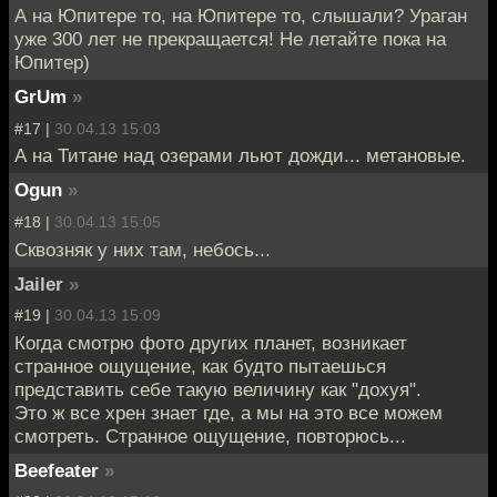
А на Юпитере то, на Юпитере то, слышали? Ураган
уже 300 лет не прекращается! Не летайте пока на
Юпитер)
GrUm
»
#17 |
30.04.13 15:03
А на Титане над озерами льют дожди... метановые.
Ogun
»
#18 |
30.04.13 15:05
Сквозняк у них там, небось...
Jailer
»
#19 |
30.04.13 15:09
Когда смотрю фото других планет, возникает
странное ощущение, как будто пытаешься
представить себе такую величину как "дохуя".
Это ж все хрен знает где, а мы на это все можем
смотреть. Странное ощущение, повторюсь...
Beefeater
»