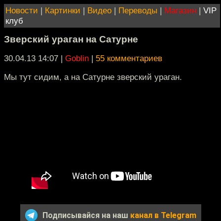
Новости
|
Картинки
|
Видео
|
Переводы
|
Магазин
|
VIP
клуб
Зверский ураган на Сатурне
30.04.13 14:07
|
Goblin
|
55 комментариев
Мы тут сидим, а на Сатурне зверский ураган.
Подписывайся на наш
канал в Telegram