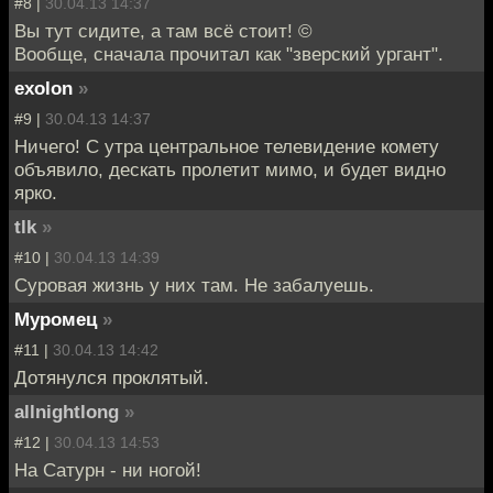
#8 |
30.04.13 14:37
Вы тут сидите, а там всё стоит! ©
Вообще, сначала прочитал как "зверский ургант".
exolon
»
#9 |
30.04.13 14:37
Ничего! С утра центральное телевидение комету
объявило, дескать пролетит мимо, и будет видно
ярко.
tlk
»
#10 |
30.04.13 14:39
Суровая жизнь у них там. Не забалуешь.
Муромец
»
#11 |
30.04.13 14:42
Дотянулся проклятый.
allnightlong
»
#12 |
30.04.13 14:53
На Сатурн - ни ногой!