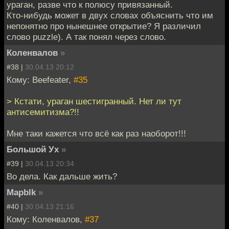
ураган, разве что к полюсу привязанный.
Кто-нибудь может в двух словах объяснить что им
непонятно про нынешнее открытие? Я различил
слово puzzle). А так понял через слово.
Коленвалов
»
#38 |
30.04.13 20:12
Кому: Beefeater,
#35
> Кстати, ураган шестигранный. Нет ли тут
антисемитизма?!!
Мне таки кажется что всё как раз наоборот!!!
Большой Ух
»
#39 |
30.04.13 20:34
Во дела. Как дальше жить?
Mapblk
»
#40 |
30.04.13 21:16
Кому: Коленвалов,
#37