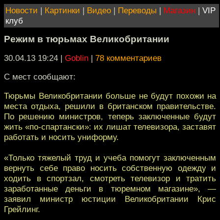
Новости
|
Картинки
|
Видео
|
Переводы
|
Магазин
|
VIP
клуб
Режим в тюрьмах Великобритании
30.04.13 19:24
|
Goblin
|
78 комментариев
С мест сообщают:
Тюрьмы Великобритании больше не будут похожи на
места отдыха, решили в британском правительстве.
По решению министров, теперь заключенные будут
жить «по-спартански»: их лишат телевизора, заставят
работать и носить униформу.
«Только тяжелый труд и учеба помогут заключенным
вернуть себе право носить собственную одежду и
ходить в спортзал, смотреть телевизор и тратить
заработанные деньги в тюремном магазине», —
заявил министр юстиции Великобритании Крис
Грейлинг.