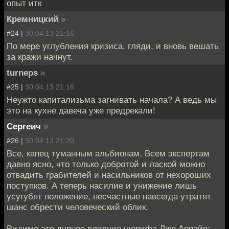
опыт итк
Кремницкий
»
#24 |
30.04.13 21:16
По мере углубления кризиса, гляди, и вновь вешать
за кражи начнут.
turneps
»
#25 |
30.04.13 21:16
Неужто капитализьма загнивать начала? А ведь мы
это на кухне давеча уже предрекали!
Сергеич
»
#26 |
30.04.13 21:20
Все, капец туманным альбионам. Всем экспертам
давно ясно, что только добротой и лаской можно
отвадить грабителей и насильников от нехороших
поступков. А теперь насилие и унижение лишь
усугубят положение, несчастные навсегда утратят
шанс обрести человеческий облик.
Видимо это дурное влияние шерифа Джо Арпайо: