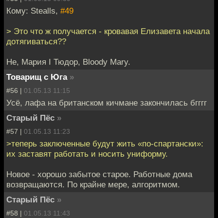
Кому: Stealls,
#49
> Это что ж получается - кровавая Елизавета начала
дотягиваться??
Не, Мария I Тюдор, Bloody Mary.
Товарищ с Юга
»
#56 |
01.05.13 11:15
Усё, лафа на британском кичмане закончилась бгггг
Старый Пёс
»
#57 |
01.05.13 11:23
>теперь заключенные будут жить «по-спартански»:
их заставят работать и носить униформу.
Новое - хорошо забытое старое. Работные дома
возвращаются. По крайне мере, алгоритмом.
Старый Пёс
»
#58 |
01.05.13 11:43