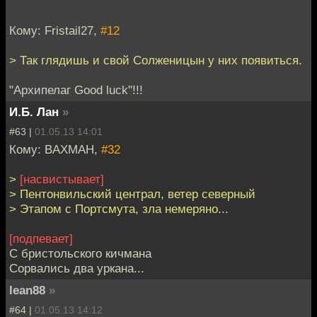
Кому: Fristail27,
#12
> Так глядишь и свой Солженицын у них появиться.
"Архипелаг Good luck"!!!
И.Б. Лан
»
#63 |
01.05.13 14:01
Кому: BAXMAH,
#32
>
[насвистывает]
> Пентонвильский централ, ветер северный
> Этапом с Портсмута, зла немеряно...
[подпевает]
С бристольского кичмана
Сорвались два уркана...
lean88
»
#64 |
01.05.13 14:12