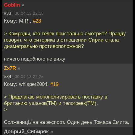
Goblin
»
#33 |
30.04.13 22:18
Кому: M.R.,
#28
> Камрады, кто телек пристально смотрит? Правду
говорят, что риторика в отношении Сирии стала
диаметрально противоположной?
ничего подобного не вижу
Zx7R
»
#34 |
30.04.13 22:25
Кому: whisper2004,
#19
> Предлагаю монополизировать поставку в
британию ушанок(ТМ) и телогреек(ТМ).
>
СолженицЫна на экспорт. Один день Томаса Смита.
Добрый_Сибиряк
»