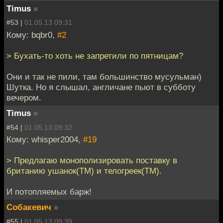
Timus
»
#53 |
01.05.13 09:31
Кому: bqbr0,
#2
> Бухать-то хоть не запретили по пятницам?
Они и так не пили, там большинство мусульман)
Шутка. Но я слышал, англичане пьют в субботу
вечером.
Timus
»
#54 |
01.05.13 09:32
Кому: whisper2004,
#19
> Предлагаю монополизировать поставку в
британию ушанок(ТМ) и телогреек(ТМ).
И потопляемых барж!
Собакевич
»
#55 |
01.05.13 09:39