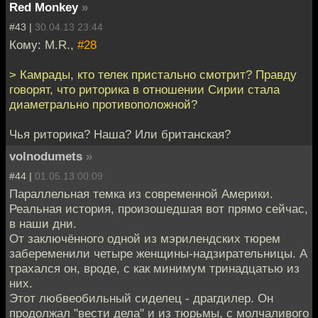
Red Monkey
»
#43 |
30.04.13 23:44
Кому: M.R.,
#28
> Камрады, кто телек пристально смотрит? Правду
говорят, что риторика в отношении Сирии стала
диаметрально противоположной?
Чья риторика? Наша? Или британская?
volnodumets
»
#44 |
01.05.13 00:09
Параллельная темка из современной Америки.
Реальная история, произошедшая вот прямо сейчас,
в наши дни.
От заключённого одной из мэрилендских тюрем
забеременили четыре женщины-надзирательницы. А
трахался он, вроде, с как минимум тринадцатью из
них.
Этот любвеобильный сиделец - драгдилер. Он
продолжал "вести дела" и из тюрьмы, с молчаливого