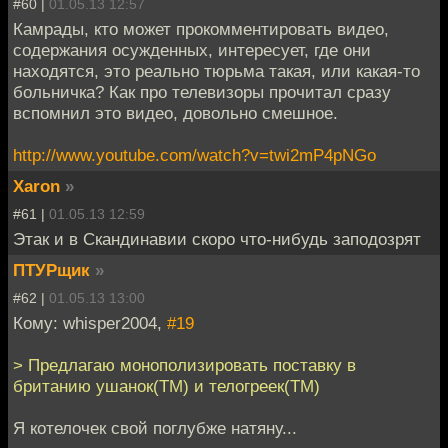
#60 |
01.05.13 12:57
Камрады, кто может прокомментировать видео,
содержания осужденных, интересует, где они
находятся, это реально тюрьма такая, или какая-то
больничка? Как про телевизоры прочитал сразу
вспомнил это видео, довольно смешное.
http://www.youtube.com/watch?v=twi2mP4pNGo
Xaron
»
#61 |
01.05.13 12:59
Этак и в Скандинавии скоро что-нибудь заподозрят
ПТУРщик
»
#62 |
01.05.13 13:00
Кому: whisper2004,
#19
> Предлагаю монополизировать поставку в
британию ушанок(ТМ) и телогреек(ТМ)
Я котелочек свой поглубже натяну...