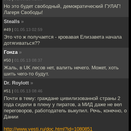
Но это будет свободный, демократический ГУЛАГ!
Лагеря Свободы!
Stealls
»
#49 |
01.05.13 02:59
Это что ж получается - кровавая Елизавета начала
дотягиваться??
Гонzа
»
#50 |
01.05.13 08:37
Жаль, в UK лесов нет, валить нечего. Может, хоть
шить чего-то будут.
Dr. Roylott
»
#51 |
01.05.13 08:46
Почти в тему: граждане цивилизованной страны 2
года сидели в плену у пиратов, а МИД даже не вел
переговоров, работодатель выкупил. Речь, конечно, о
Дании
http://www.vesti.ru/doc.html?id=1080851