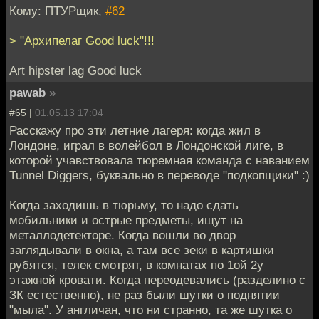
Кому: ПТУРщик,
#62
> "Архипелаг Good luck"!!!
Art hipster lag Good luck
pawab
»
#65 |
01.05.13 17:04
Расскажу про эти летние лагеря: когда жил в
Лондоне, играл в волейбол в Лондонской лиге, в
которой учавствовала тюремная команда с наванием
Tunnel Diggers, буквально в переводе "подкопщики" :)
Когда заходишь в тюрьму, то надо сдать
мобильники и острые предметы, ищут на
металлодетекторе. Когда вошли во двор
заглядывали в окна, а там все зеки в картишки
рубятся, телек смотрят, в комнатах по 1ой 2у
этажной кровати. Когда переодевались (разделино с
ЗК естественно), не раз были шутки о поднятии
"мыла". У англичан, что ни странно, та же шутка о