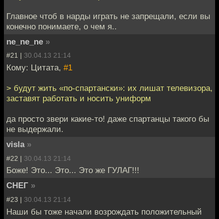
Главное чтоб в нарды играть не запрещали, если вы
конечно понимаете, о чем я..
ne_ne_ne
»
#21 |
30.04.13 21:14
Кому: Цитата,
#1
> будут жить «по-спартански»: их лишат телевизора,
заставят работать и носить униформ
да просто звери какие-то! даже спартанцы такого бы
не выдержали.
visla
»
#22 |
30.04.13 21:14
Боже! Это... Это... Это же ГУЛАГ!!!
СНЕГ
»
#23 |
30.04.13 21:14
Наши бы тоже начали возрождать положительный