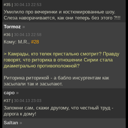
#35 |
30.04.13 22:53
Умилило про вечеринки и костюмированные шоу.
Слеза наворачивается, как они теперь без этого ?!!!
Tormoz
»
#36 |
30.04.13 22:58
Кому: M.R.,
#28
> Камрады, кто телек пристально смотрит? Правду
говорят, что риторика в отношении Сирии стала
диаметрально противоположной?
Риторика риторикой - а бабло инсургентам как
засылали так и засылают.
capo
»
#37 |
30.04.13 23:03
Запомни сам, скажи другому, что честный труд -
дорога к дому!
Saltan
»