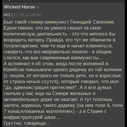
Wicked Horse
»
#52 |
01.05.13 08:58
Был такой спикер-коммунист Геннадий Селезнев.
Единственно, что он умного сказал за свою
политическую деятельность - это что неплохо бы
возродить каторгу. Правда, его тут же обвинили в
тоталитаризме, чем-то еще и начал извиняться,
говорить что его неправильно поняли - в общем
слился, как вае современные коммунисты…
А вспомнил я об этом, когда после волнений в
Копейске показывали одного дядечку из той колонии
(с лицом, от которого не только дети, но и взрослые
от страха ночью ссутся), который говорил, что мол
"да, администрация притесняет". А я все думал
сколько у нас еще на Севере железных и
автомобильных дорог не хватает. А тут платишь
налоги, кормишь такого дядечку (на нем толи 6, толи
7 изнасилованных малолетних) - а в Стране с
инфраструктурой швах…
Грустно, товарищи…