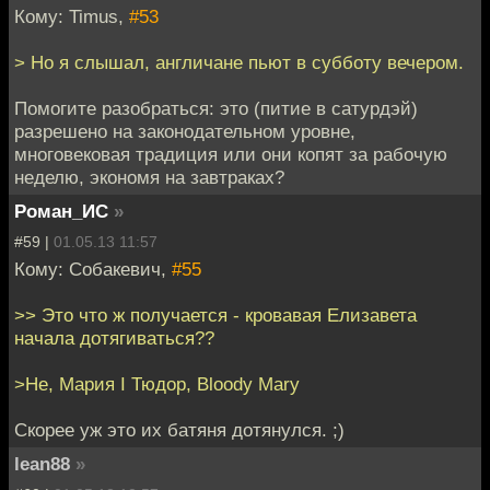
Кому: Timus,
#53
> Но я слышал, англичане пьют в субботу вечером.
Помогите разобраться: это (питие в сатурдэй)
разрешено на законодательном уровне,
многовековая традиция или они копят за рабочую
неделю, экономя на завтраках?
Роман_ИС
»
#59 |
01.05.13 11:57
Кому: Собакевич,
#55
>> Это что ж получается - кровавая Елизавета
начала дотягиваться??
>Не, Мария I Тюдор, Bloody Mary
Скорее уж это их батяня дотянулся. ;)
lean88
»