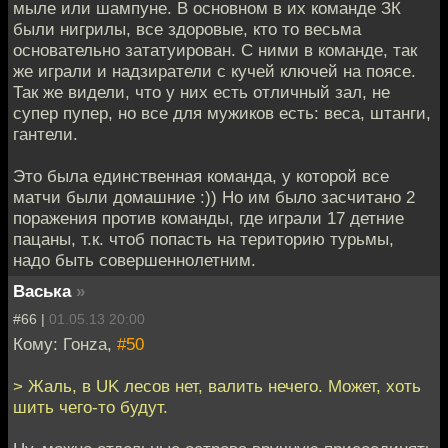
мыле или шампуне. В основном в их команде ЗК
были нигрилы, все здоровые, кто то весьма
основательно зататуирован. С ними в команде, так
же играли и надзиратели с кучей ключей на поясе.
Так же видели, что у них есть отличный зал, не
супер пупер, но все для мужиков есть: веса, штанги,
гантели.
Это была единственная команда, у которой все
матчи были домашние :)) Но им было засчитано 2
поражения против команды, где играли 17 детние
пацаны, т.к. чтоб попасть на територию турьмы,
надо быть совершеннолетним.
Васька
»
#66 |
01.05.13 20:00
Кому: Гонzа,
#50
> Жаль, в UK лесов нет, валить нечего. Может, хоть
шить чего-то будут.