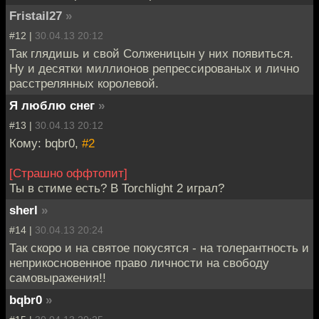
Fristail27
»
#12 |
30.04.13 20:12
Так глядишь и свой Солженицын у них появиться.
Ну и десятки миллионов репрессированых и лично
расстрелянных королевой.
Я люблю снег
»
#13 |
30.04.13 20:12
Кому: bqbr0,
#2
[Страшно оффтопит]
Ты в стиме есть? В Torchlight 2 играл?
sherl
»
#14 |
30.04.13 20:24
Так скоро и на святое покусятся - на толерантность и
неприкосновенное право личности на свободу
самовыражения!!
bqbr0
»