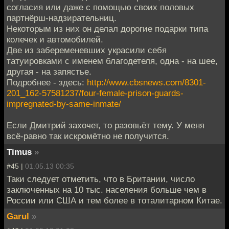
согласия или даже с помощью своих половых
партнёрш-надзирательниц.
Некоторым из них он делал дорогие подарки типа
колечек и автомобилей.
Две из забеременевших украсили себя
татуировками с именем благодетеля, одна - на шее,
другая - на запястье.
Подробнее - здесь:
http://www.cbsnews.com/8301-
201_162-57581237/four-female-prison-guards-
impregnated-by-same-inmate/
Если Дмитрий захочет, то разовьёт тему. У меня
всё-равно так искромётно не получится.
Timus
»
#45 |
01.05.13 00:35
Таки следует отметить, что в Британии, число
заключенных на 10 тыс. населения больше чем в
России или США и тем более в тоталитарном Китае.
Garul
»