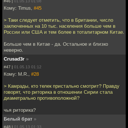
#46 |
01.05.13 01:08
Кому: Timus,
#45
> Таки следует отметить, что в Британии, число
заключенных на 10 тыс. населения больше чем в
России или США и тем более в тоталитарном Китае.
Больше чем в Китае - да. Остальное и близко
неверно.
Crusad3r
»
#47 |
01.05.13 01:12
Кому: M.R.,
#28
> Камрады, кто телек пристально смотрит? Правду
говорят, что риторика в отношении Сирии стала
диаметрально противоположной?
чья риторика?
Белый брат
»
#48 |
01.05.13 01:33