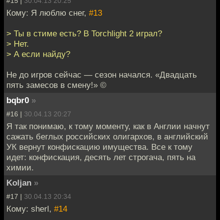
#15 |
30.04.13 20:25
Кому: Я люблю снег,
#13
> Ты в стиме есть? В Torchlight 2 играл?
> Нет.
> А если найду?
Не до игров сейчас — сезон начался. «Двадцать
пять замесов в смену!» ©
bqbr0
»
#16 |
30.04.13 20:27
Я так понимаю, к тому моменту, как в Англии начнут
сажать беглых российских олигархов, в английский
УК вернут конфискацию имущества. Все к тому
идет: конфискация, десять лет строгача, пять на
химии.
Koljan
»
#17 |
30.04.13 20:34
Кому: sherl,
#14