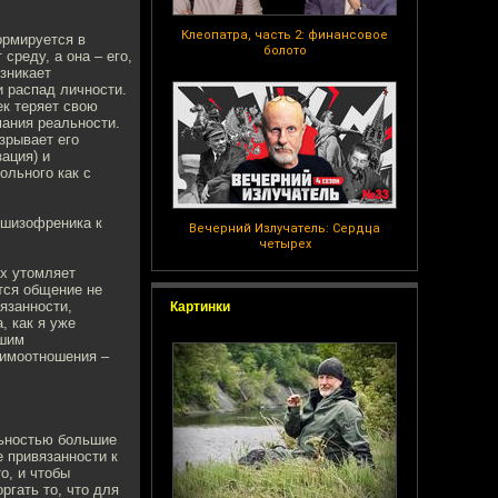
Клеопатра, часть 2: финансовое
ормируется в
болото
среду, а она – его,
зникает
и распад личности.
ек теряет свою
мания реальности.
зрывает его
ация) и
ольного как с
 шизофреника к
Вечерний Излучатель: Сердца
четырех
ых утомляет
тся общение не
язанности,
Картинки
, как я уже
йшим
аимоотношения –
льностью большие
е привязанности к
о, и чтобы
ргать то, что для