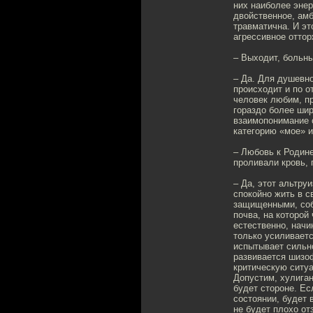
них наиболее энер
двойственное, амб
травматична. И эт
агрессивное оттор
– Выходит, больн
– Да. Для душевно
происходит и по о
человек любим, пр
гораздо более шир
взаимопонимание с
категорию «мое» и
– Любовь к Родине
проливали кровь, 
– Да, этот альтру
спокойно жить в с
защищенными, соб
почва, на которой 
естественно, начи
только усиливаетс
испытывает сильно
развивается шизоф
критическую ситуа
Допустим, хулиган
будет стороне. Е
состоянии, будет 
не будет плохо от