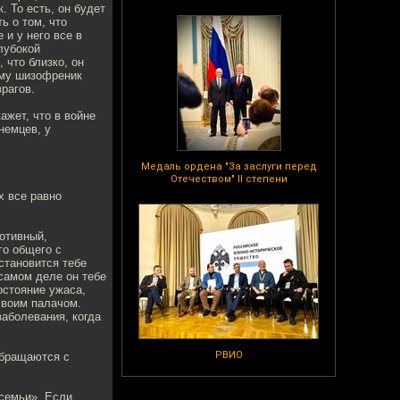
 То есть, он будет
ь о том, что
 и у него все в
глубокой
 что близко, он
тому шизофреник
врагов.
ажет, что в войне
немцев, у
Медаль ордена "За заслуги перед
Отечеством" II степени
х все равно
ротивный,
го общего с
становится тебе
 самом деле он тебе
остояние ужаса,
своим палачом.
заболевания, когда
РВИО
обращаются с
 семьи». Если