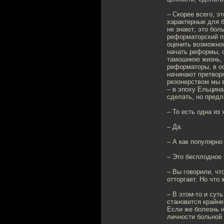
– Скорее всего, э
характерные для 
не знают; это бол
реформаторский пр
оценить возможно
начать реформы, 
тамошнюю жизнь, п
реформаторы, в ос
начинают претворя
резонерством мы в
– в эпоху Ельцина
сделать, но предл
– То есть одна из
– Да.
– А как популярно
– Это бесплодное 
– Вы говорили, чт
отторгает. Но что 
– В этом-то и сут
становится крайне
Если же болезнь н
личности больной