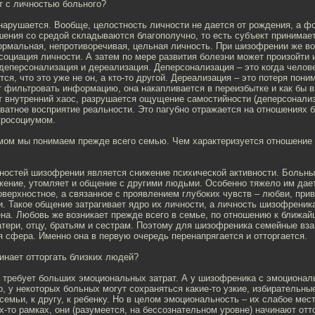
т с личностью больного?
нарушается. Вообще, целостность личности не дается от рождения, а ф
шения со средой складываются благополучно, то есть субъект принимает 
ормальная, непротиворечивая, цельная личность. При шизофрении же во
оциация личности. А затем по мере развития болезни может произойти 
деперсонализация и дереализация. Деперсонализация – это когда челов
тся, что это уже не он, а кто-то другой. Дереализация – это потеря пони
 фильтровать информацию, она накапливается в переизбытке и как бы в
т внутренний хаос, разрушается ощущение самостийности (деперсонализ
ватное восприятие реальности. Это пагубно отражается на отношениях б
акросоциумом.
мом мы понимаем прежде всего семью. Чем характеризуется отношение
нностей шизофрении является снижение психической активности. Больн
жение, утомляет и общение с другими людьми. Особенно тяжело им дае
верхностное, а связанное с проявлением глубоких чувств – любви, прив
. Такое общение затрагивает ядро их личности, а личность шизофреника
ена. Любовь же возникает прежде всего в семье, по отношению к ближа
атери, отцу, братьям и сестрам. Поэтому для шизофреника семейные вз
 сфера. Именно она в первую очередь перенапрягается и отторгается.
инает отторгать близких людей?
ь требует больших эмоциональных затрат. А у шизофреника с эмоциона
, у некоторых больных могут сохраняться какие-то узкие, избирательны
семьи, к другу, к ребенку. Но в целом эмоциональность – их слабое мест
х-то рамках, они (разумеется, на бессознательном уровне) начинают отто