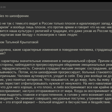
19:06
без по шизофрении.
о не так с теми,кто видит в России только плохое и идеализирует запад,
ризм" и вообще лишь плохое, кто против армии и говорит что на нас ник
авится наша культура с религией и традиции, кто даже уехав из России 
предлагаю вам беседу с психиатром о таких людях:
ром Татьяной Крылатовой
ндровна, какие характерные изменения в поведении человека, страдающ
рия?
 характерны значительные изменения в эмоциональной сфере. Причем о
 стороны, наблюдается прогрессирующее обеднение эмоциональных реакц
, парадоксальность. Сначала страдают высшие эмоции: сострадание, ал
зывчивость. Потом, если шизофрения прогрессирует, больные становятс
тричными. Человек аутизируется, уходит в себя. Ему уже вообще ни до 
оих, узко понятых интересов. Что называется, не до жиру, быть бы живу. 
ек перестает отфильтровывать нужное от ненужного. На него наваливае
 что для него хорошо, а что плохо, и либо воспринимает все как крайне 
воспринимает, наглухо отгораживается от мира. Когда он воспринимает в
янии выделить главное и второстепенное, в голове у него возникает хаос
оведение. Он начинает совершать несуразные поступки, утрачивает аде
е – это второй вариант – больной впадает в бесчувствие и бездействие.