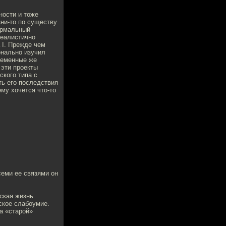
ности и тоже
ни-то по существу
нормальный
реалистично
 I. Прежде чем
онально изучил
временные же
 эти проекты
ского типа с
ть его последствия
ему хочется что-то
семи ее связями он
еская жизнь
ское слабоумие.
да «старой»