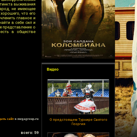
стинкта выживания
народ, не имеющее
 хорошего, что его
членить главное и
айти в себе сил и
ое представление о
 есть в обществе
Видео
дать сайт
в megagroup.ru
О предстоящем Турнире Святого
Георгия
всего: 59