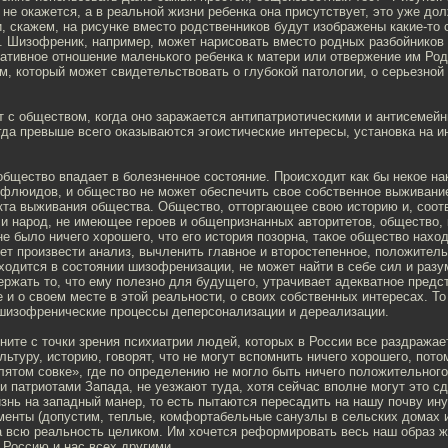
 не окажется, а в реальной жизни ребенка она присутствует, это уже до
, скажем, на рисунке вместо родственников будут изображены какие-то
. Шизофреник, например, может нарисовать вместо родных разбойников 
гативное отношение маленького ребенка к матери или отвержение им Род
, который может свидетельствовать о глубокой патологии, о серьезной
т с обществом, когда оно заражается антипатриотическими и антисемей
да превыше всего оказываются эгоистические интересы, установка на 
общество впадает в болезненное состояние. Происходит как бы некое н
флюидов, и общество не может обеспечить свое собственное выживание
кта выживания общества. Общество, отторгающее свою историю и, соотв
 и народ, не имеющее героев и общепризнанных авторитетов, общество, 
 не было ничего хорошего, что его история позорна, такое общество нахо
ет произвести анализ, вычленить главное и второстепенное, положитель
ходится в состоянии шизофренизации, не может найти в себе сил и разу
ержать то, что ему полезно для будущего, утрачивает адекватное предс
е и о своем месте в этой реальности, о своих собственных интересах. То
шизофренические процессы деперсонализации и дереализации.
ните с точки зрения психиатрии людей, которых в России все раздражае
льтуру, историю, говорят, что не могут вспомнить ничего хорошего, пото
лятом совке», где по определению не могло быть ничего положительного
и патриотами Запада, не уезжают туда, хотя сейчас вполне могут это с
знь на западный манер, то есть пытаются пересадить на нашу почву ин
менты (допустим, теплые, комфортабельные санузлы в сельских домах
а всю реальность целиком. Им хочется реформировать весь наш образ ж
ь Россию и нас всех другими…