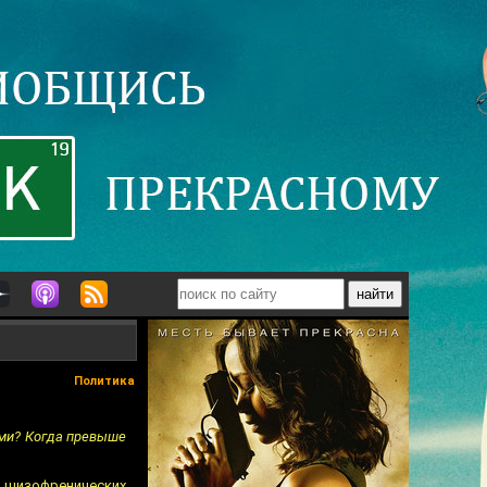
Политика
ями? Когда превыше
е шизофренических