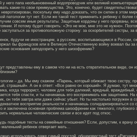
й у него папа необыкновенный водопроводчик или великий компьютерщик.
вать какие-то свои преимущества. Это, конечно, будет свидетельствоват
 невротизирован, поскольку ему надо доказать, что он силен в этом мире
кой патологии тут нет. Если же такой тест применить к ребенку с более 
лучим совсем иные результаты. Защитные кордоны у него прорваны, все,
тоянии. И потому будет говорить: «Это не мое, мне это не нужно». Поэ
е заступаться за противоположную сторону: за оскорбителей сестры, за 
бенок, будучи не иностранцем, а русским, воспитывающимся в России, ск
держал бы французов или в Великую Отечественную войну воевал бы за 
еские основания заподозрить у него шизофрению?
дут представлены ему в самом что ни на есть отвратительном виде, он и
 близким?
тологии – да. Мы ему скажем: «Парень, который обижает твою сестру, п
й, страшный». А он в ответ: «Все равно он хороший». Я думаю, тут мно
ка, когда террорист, человек для тебя далекий, вредный, враждебный, 
тается тебя спасти, и ты начинаешь его воспринимать как защитника. На
ик, он тебя завтра или даже сейчас убьет. Но ты настолько погружен в с
адекватное восприятие реальности и начинаешь солидаризироваться со 
то и заключена основная проблема шизофрении как тяжелого, глубокого 
ить нормальные человеческие связи и все идет под откос.
будь подобные тесты на семейные отношения? Если, допустим, к врачу 
о маленький ребенок отвергает мать…
Можно использовать даже самый простой, общеизвестный тест «Рисунок