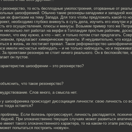
то резонерство, то есть бесплодные умопостроения, оторванные от реаль
больных шизофренией. Обычно такие резонеры-западники и западной жиз
ьше их фантазии на тему Запада. Для того чтобы предложить какой-то 
оект, необходимо глубоко вникнуть в суть дела, изучить его изнутри и 
сть его осуществления, плюсы и минусы. Возьмем пример того же Петра
он несколько лет работал на верфи в Голландии простым рабочим, доск
онял, что ему нужно, а что – нет, и только потом стал предлагать. Со
новном, предлагают химерические проекты. И неудивительно, что когда
ться в жизнь, их постигает провал. Такое реформаторство шизофрениче
се имели несчастье наблюдать – и не только наблюдать, но и пережива
. За проектами резонера не стоит ничего реального. Он в беспокойстве, 
агает он пустое.
 характеристик шизофрении – это резонерство?
 объяснить, что такое резонерство?
мудрствование. Слов много, а смысла нет.
о у шизофреника происходит диссоциация личности: свою личность со в
же тогда остается?
ь проблемы. Если болезнь прогрессирует, личность распадается, психич
 бедной. При злокачественно текущих случаях может развиться апатиче
е имеет такого злокачественного характера, то на каком-то этапе распа
 может попытаться построить «новую».