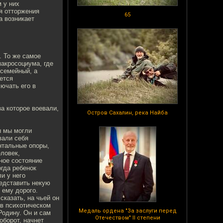
м у них
я отторжения
65
а возникает
. То же самое
акросоциума, где
осемейный, а
ется
ючать его в
за которое воевали,
Остров Сахалин, река Найба
ы мы могли
вали себя
нтальные опоры,
еловек,
нное состояние
огда ребенок
и у него
редставить некую
 ему дорого.
сказать, на чьей он
 в психотическом
Медаль ордена "За заслуги перед
Родину. Он и сам
Отечеством" II степени
оборот, начнет