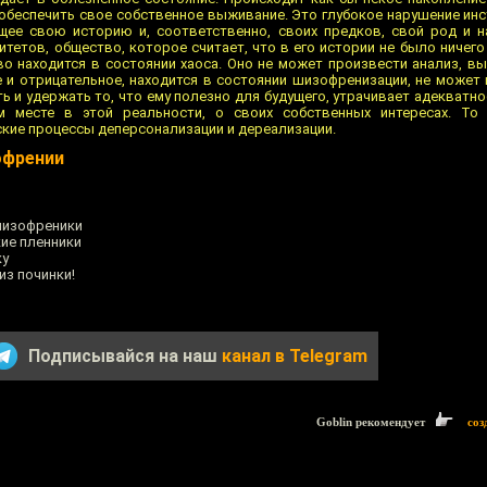
обеспечить свое собственное выживание. Это глубокое нарушение ин
щее свою историю и, соответственно, своих предков, свой род и 
тетов, общество, которое считает, что в его истории не было ничего
во находится в состоянии хаоса. Оно не может произвести анализ, вы
 и отрицательное, находится в состоянии шизофренизации, не может н
ть и удержать то, что ему полезно для будущего, утрачивает адекватн
м месте в этой реальности, о своих собственных интересах. То
ие процессы деперсонализации и дереализации.
офрении
шизофреники
кие пленники
ку
из починки!
Подписывайся на наш
канал в Telegram
Goblin рекомендует
соз