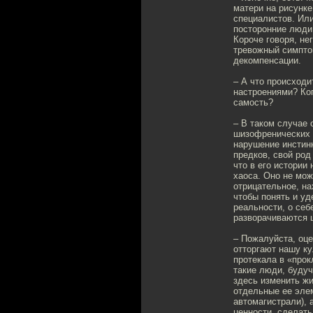
матери на рисунке
специалистов. Или
посторонние люди
Короче говоря, не
тревожный симптом
декомпенсации.
– А что происходи
настроениями? Ког
самость?
– В таком случае 
шизофренических 
нарушение инстин
предков, свой род
что в его истории
хаоса. Оно не мож
отрицательное, на
чтобы понять и уд
реальности, о себ
разворачиваются 
– Пожалуйста, оце
отторгают нашу ку
протекала в «прок
такие люди, будуч
здесь изменить жи
отдельные ее эле
автомагистрали), 
ценности, сделат