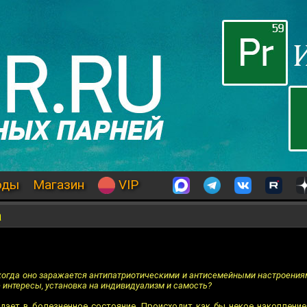
оды
Магазин
VIP
а
 когда оно заражается антипатриотическими и антисемейными настроени
 интересы, установка на индивидуализм и самость?
дает в болезненное состояние. Происходит как бы некое накоплени