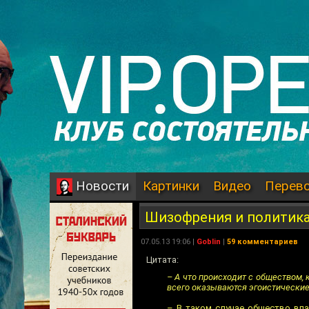
Картинки
Видео
Перев
Новости
Шизофрения и политик
07.05.13 19:06 |
Goblin
|
59 комментариев
Цитата:
– А что происходит с обществом,
всего оказываются эгоистические
– В таком случае общество впа