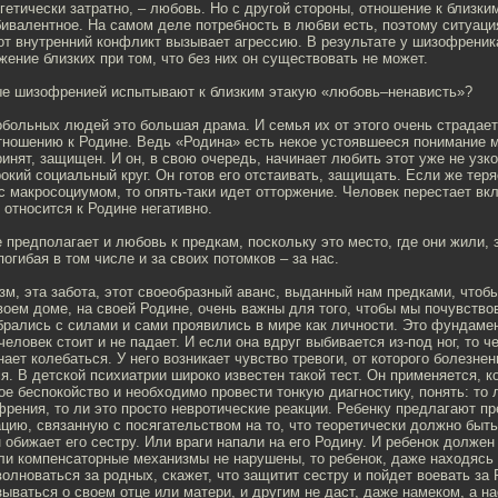
гетически затратно, – любовь. Но с другой стороны, отношение к близки
ивалентное. На самом деле потребность в любви есть, поэтому ситуаци
от внутренний конфликт вызывает агрессию. В результате у шизофреник
жение близких при том, что без них он существовать не может.
ые шизофренией испытывают к близким этакую «любовь–ненависть»?
больных людей это большая драма. И семья их от этого очень страдает
тношению к Родине. Ведь «Родина» есть некое устоявшееся понимание м
инят, защищен. И он, в свою очередь, начинает любить этот уже не узк
окий социальный круг. Он готов его отстаивать, защищать. Если же теря
 макросоциумом, то опять-таки идет отторжение. Человек перестает вкл
 относится к Родине негативно.
 предполагает и любовь к предкам, поскольку это место, где они жили, 
погибая в том числе и за своих потомков – за нас.
изм, эта забота, этот своеобразный аванс, выданный нам предками, чтоб
воем доме, на своей Родине, очень важны для того, чтобы мы почувство
рались с силами и сами проявились в мире как личности. Это фундаме
человек стоит и не падает. И если она вдруг выбивается из-под ног, то ч
нает колебаться. У него возникает чувство тревоги, от которого болезне
я. В детской психиатрии широко известен такой тест. Он применяется, к
е беспокойство и необходимо провести тонкую диагностику, понять: то л
рения, то ли это просто невротические реакции. Ребенку предлагают п
цию, связанную с посягательством на то, что теоретически должно быть
 обижает его сестру. Или враги напали на его Родину. И ребенок должен 
сли компенсаторные механизмы не нарушены, то ребенок, даже находясь
волноваться за родных, скажет, что защитит сестру и пойдет воевать за 
зываться о своем отце или матери, и другим не даст, даже намеком, а на