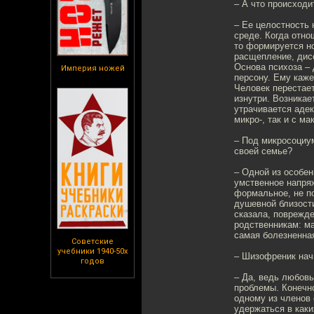
– А что происходи
– Ее целостность 
среде. Когда отно
то формируется н
расщепление, дисс
Основа психоза – 
Империя ножей
персону. Ему каже
Человек перестает
изнутри. Возникае
утрачивается адек
микро-, так и с м
– Под микросоциу
своей семье?
– Одной из особе
умственное напря
формальное, не по
душевной близости
сказала, поврежд
родственникам: м
самая болезненная
Советские
учебники 1940-50х
– Шизофреник нач
годов
– Да, ведь любов
проблемы. Конечно
одному из членов 
удержаться в каки