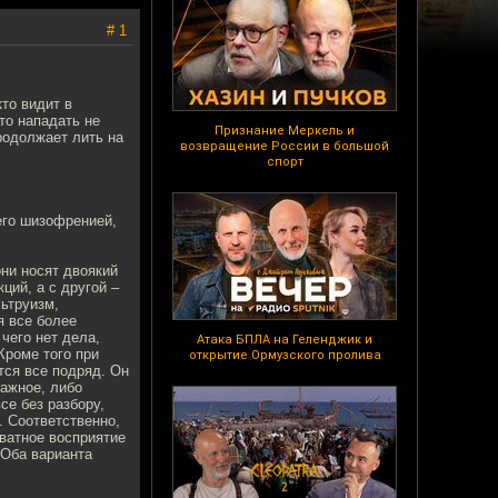
# 1
кто видит в
то нападать не
Признание Меркель и
продолжает лить на
возвращение России в большой
спорт
его шизофренией,
ни носят двоякий
ий, а с другой –
ьтруизм,
я все более
чего нет дела,
Атака БПЛА на Геленджик и
Кроме того при
открытие Ормузского пролива
тся все подряд. Он
важное, либо
се без разбору,
. Соответственно,
кватное восприятие
 Оба варианта