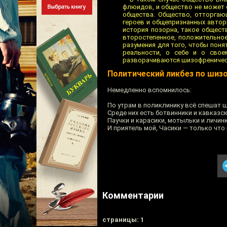
флюидов, и общество не может 
общества. Общество, отторгаю
героев и общепризнанных автори
история позорна, такое общест
второстепенное, положительное
разумения для того, чтобы поня
реальности, о себе и о свое
разворачиваются шизофреническ
Политический ликбез по шиз
Немедленно вспомнилось:
По утрам в поликлинику всё спешат 
Среде них есть ботвинники и кавказс
Паучки и карасики, мотыльки и личин
И приятель мой, Часики — только что 
Комментарии
cтраницы: 1