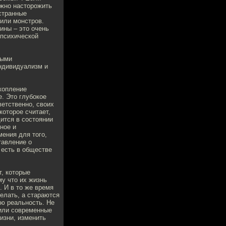
лжно насторожить
 странные
или монстров.
ины – это очень
 психической
ными
индивидуализм и
акопление
. Это глубокое
етственно, своих
которое считает,
дится в состоянии
ное и
мения для того,
тавление о
 есть в обществе
т, которые
му что их жизнь
. И в то же время
делать, а стараются
ую реальность. Не
 или современные
изни, изменить