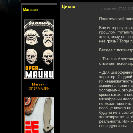
Цитата
отправлено 07.05.13 
Магазин
Политический лик
Вас интересует чт
прошлом "тоталита
хочет, кому не нр
неё грязь? Тогда 
Беседа с психиат
– Татьяна Алекса
отмечает психиат
– Для шизофрении
характер. С одной
их неадекватность
Магазин
эмоциональная от
ОПЕРМАЙКИ
холодными, эгоцен
кроме каких-то св
шизофрении челов
не может оценить,
вообще ничего не 
будучи не в состо
хаотизируется и п
реальности. Или ж
непродуктивны.