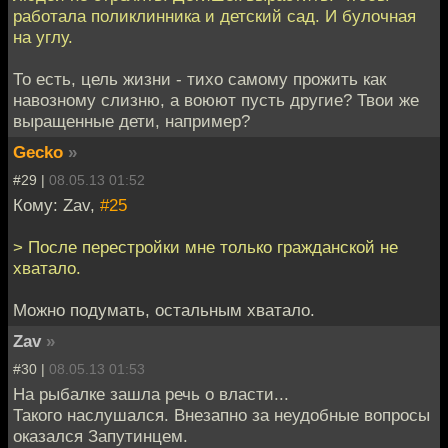
работала поликлинника и детский сад. И булочная
на углу.
То есть, цель жизни - тихо самому прожить как
навозному слизню, а воюют пусть другие? Твои же
выращенные дети, например?
Gecko
»
#29 |
08.05.13 01:52
Кому: Zav,
#25
> После перестройки мне только гражданской не
хватало.
Можно подумать, остальным хватало.
Zav
»
#30 |
08.05.13 01:53
На рыбалке зашла речь о власти...
Такого наслушался. Внезапно за неудобные вопросы
оказался Запутинцем.