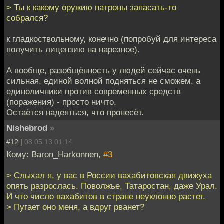
> Ты к какому оружию патроны запасать-то
собрался?
к гладкоствольному, конечно (попробуй для интереса
получить лицензию на нарезное).
А вообще, разобщённость у людей сейчас очень
сильная, единой волной подняться не сможем, а
единоличники против современных средств
(поражения) - просто ничто.
Остаётся надеяться, что пронесёт.
Nishebrod
»
#12 |
08.05.13 01:14
Кому: Baron_Harkonnen,
#3
> Слыхал я, у вас в России вахабитовская движуха
опять разрослась. Поволжье, Татаростан, даже Урал.
И что число вахабитов в стране неуклонно растет.
> Пугает оно меня, а вдруг рванет?