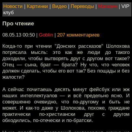
Новости
|
Картинки
|
Видео
|
Переводы
|
Магазин
|
VIP
клуб
Про чтение
08.05.13 00:50
|
Goblin
|
207 комментариев
Когда-то при чтении "Донских рассказов" Шолохова
потрясала мысль: это как же люди до такого
доходили, чтобы вытворять друг с другом вот такое?
Отец — сына, брат — брата? Ну что, что человек
должен сделать, чтобы его вот так? Без пощады и без
жалости?
А сейчас почитаешь десять минут фейсбук или жж
наших интеллектуалов — и всё предельно ясно. И
совершенно очевидно, что по-другому и быть не
может. И как-то даже у Шолохова, похоже, граждане
практически по-христиански друг с другом
обходились, по-отечески и по-братски.