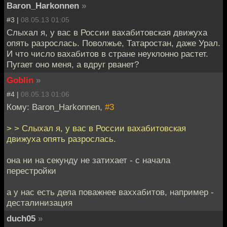
Baron_Harkonnen
»
#3 |
08.05.13 01:05
Слыхал я, у вас в России вахабитовская движуха
опять разрослась. Поволжье, Татаростан, даже Урал.
И что число вахабитов в стране неуклонно растет.
Пугает оно меня, а вдруг рванет?
Goblin
»
#4 |
08.05.13 01:06
Кому: Baron_Harkonnen,
#3
> > Слыхал я, у вас в России вахабитовская
движуха опять разрослась.
она ни на секунду не затихает - с начала
перестройки
а у нас есть дела поважнее ваххабитов, например -
десталинизация
duch05
»