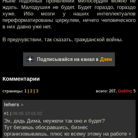
Ныне подобных проявлений милосердия можно не
ждать. Малодушия не будет. Будет гораздо, гораздо
хуже. Ибо мозги у наших интеллектуалов
переформатированы циркулем, ничего человеческого
в них давно уже нет.
В предчувствии, так сказать, гражданской войны.
Подписывайся на канал в
Дзен
Комментарии
cтраницы: 1 |
2
|
3
всего: 207,
Goblin
: 5
lehers
»
#1 |
08.05.13 01:02
Эх, дядь Дима, неужели так оно и будет?
Тут бегаешь обосравшись, бизнес
организовываешь, плюс ко всему этому на работе +