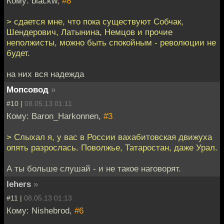
Кому: blackw,
#8
> сдается мне, что пока существуют Собчак,
Шендерович, Латынина, Немцов и прочие
неполжисты, можно быть спокойным - революции не
будет.
на них вся надежда
Мопсовод
»
#10 |
08.05.13 01:11
Кому: Baron_Harkonnen,
#3
> Слыхал я, у вас в России вахабитовская движуха
опять разрослась. Поволжье, Татаростан, даже Урал.
А ты больше слушай - и не такое наговорят.
lehers
»
#11 |
08.05.13 01:13
Кому: Nishebrod,
#6