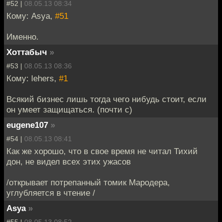
#52 |
08.05.13 08:34
Кому: Asya,
#51
Именно.
Хоттабыч
»
#53 |
08.05.13 08:36
Кому: lehers,
#1
Всякий бизнес лишь тогда чего нибудь стоит, если
он умеет защищаться. (почти с)
eugene107
»
#54 |
08.05.13 08:41
Как же хорошо, что в свое время не читал Тихий
дон, не видел всех этих ужасов
/открывает потрепанный томик Мародера,
углубляется в чтение /
Asya
»
#55 |
08.05.13 08:52