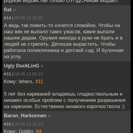
родном ведомстве только ОУПДСНикам выдают.
fist
»
#14 |
08.05.13 01:20
А ведь так пожить-то хочется спокойно. Чтобы на
наш век не выпало таких ужасов, какие выпали
нашим дедам. Оружия никогда в руки не брать и в
людей не стрелять. Детишек вырастить. Чтобы
работала поликлинника и детский сад. И булочная
на углу.
Ugly DuckLinG
»
#15 |
08.05.13 01:21
Кому: lehers,
#11
5 лет без нареканий владеешь гладкоствольным и
никаких особых проблем с получением разрешения
на нарезное. Естественно никакого короткоствола :)
Baron_Harkonnen
»
#16 |
08.05.13 01:23
Кому: Goblin,
#4