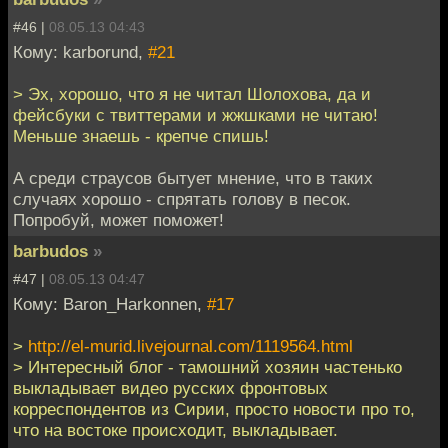
#46 |
08.05.13 04:43
Кому: karborund,
#21
> Эх, хорошо, что я не читал Шолохова, да и
фейсбуки с твиттерами и жжшками не читаю!
Меньше знаешь - крепче спишь!
А среди страусов бытует мнение, что в таких
случаях хорошо - спрятать голову в песок.
Попробуй, может поможет!
barbudos
»
#47 |
08.05.13 04:47
Кому: Baron_Harkonnen,
#17
>
http://el-murid.livejournal.com/1119564.html
> Интересный блог - тамошний хозяин частенько
выкладывает видео русских фронтовых
корреспондентов из Сирии, просто новости про то,
что на востоке происходит, выкладывает.