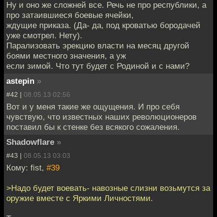
Ну и оно же сложней все. Речь не про республики, а
про затаившиеся боевые ячейки,
ждущие приказа. (Да- да, под кроватью бородачей
уже смотрел. Нету).
Парализовать эрекцию власти на месяц другой
боями местного значения, а уж
если зимой. Что тут будет с Родиной и с нами?
astepin
»
#42 |
08.05.13 02:56
Вот и у меня такие же ощущения. И про себя
чувствую, что известных наших революционеров
поставил бы к стенке без всякого сожаления.
Shadowflare
»
#43 |
08.05.13 03:03
Кому: fist,
#39
>Надо будет воевать- навозные слизни возьмутся за
оружие вместе с Яркими Личностями.