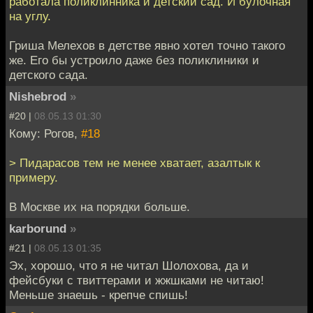
работала поликлинника и детский сад. И булочная
на углу.
Гриша Мелехов в детстве явно хотел точно такого
же. Его бы устроило даже без поликлиники и
детского сада.
Nishebrod
»
#20 |
08.05.13 01:30
Кому: Рогов,
#18
> Пидарасов тем не менее хватает, азалтык к
примеру.
В Москве их на порядки больше.
karborund
»
#21 |
08.05.13 01:35
Эх, хорошо, что я не читал Шолохова, да и
фейсбуки с твиттерами и жжшками не читаю!
Меньше знаешь - крепче спишь!