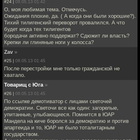
#24 |
08.05.13 01:42
О, моя любимая тема. Отмечусь.
Ожидания плохие, да. ( А когда они были хорошие?).
Тихий тилигенский переворот провалился. А что
будет когда тех тилигентов
бородачи активно поддержат? Сдюжит ли власть?
Крепки ли глиняные ноги у колосса?
Zav
»
#25 |
08.05.13 01:45
После перестройки мне только гражданской не
хватало.
Товарищ с Юга
»
#26 |
08.05.13 01:45
По ссылке демотиватор с лицами светочей
демократии. Светочи все как один: загорелые,
упитанные, улыбающиеся. Помнится в ЮАР
Мандела на киче боролся за демократию и против
апартеида и то, ЮАР не было тоталитарным
государством.