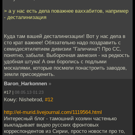
> а у нас есть дела поважнее ваххабитов, например
- десталинизация
Куда там вашей десталинизации! Вот у нас дела в
сто крат важнее! Обязательно надо поздравить с
семидесятилетием дивизии "Галичина"! Про СС,
понятно, забыли. Выборочная амнезия - на редкость
удобная штука! А они боролись с подлыми
москалями, которые посмели понастроить заводов,
земли присоеденить.
Baron_Harkonnen
»
#17 |
08.05.13 01:23
Кому: Nishebrod,
#12
http://el-murid.livejournal.com/1119564.html
Интересный блог - тамошний хозяин частенько
выкладывает видео русских фронтовых
корреспондентов из Сирии, просто новости про то,