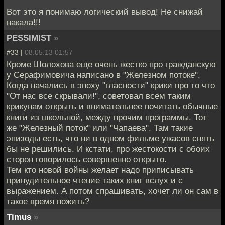
Вот это я понимаю логический вывод! Не снижай
накала!!!
PESSIMIST
»
#33 |
08.05.13 01:57
Кроме Шолохова еще очень жестко про гражданскую
у Серафимовича написано в "Железном потоке".
Когда начались в эпоху "гласности" крики про то что
"От нас все скрывали!", советовал всем таким
крикунам открыть и внимательнее почитать обычные
книги из школьной, между прочим программы. Тот
же "Железный поток" или "Чапаева". Там такие
эпизоды есть, что ни в одном фильме ужасов снять
бы не решились. И кстати, про жестокости с обоих
сторон говорилось совершенно открыто.
Тем кто новой войны желает надо приписывать
принудительное чтение таких книг вслух и с
выражением. А потом спрашивать, хочет ли он сам в
такое время пожить?
Timus
»