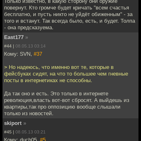
Только известно, в какую сторону они оружие
повернут. Кто громче будет кричать "всем счастья
бесплатно, и пусть никто не уйдёт обиженным" - за
того и встанут. Так всегда было, есть, и будет. Толпа
- она предсказуема.
East177
»
#44 |
08.05.13 03:14
Кому: SVN,
#37
> Но надеюсь, что именно вот те, которые в
фейсбуках сидят, на что то большее чем гневные
посты в интернетиках не способны.
Да так оно и есть. Это только в интернете
революция,власть вот-вот сбросят. А выйдешь из
квартиры,так про оппозицию вообще слышали
только из новостей.
skiport
»
#45 |
08.05.13 03:21
Кому: duch05,
#5