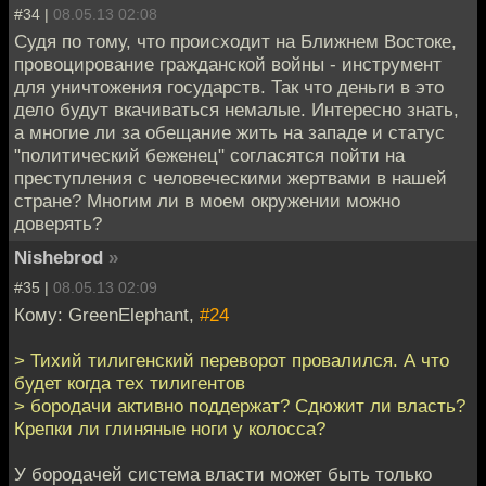
#34 |
08.05.13 02:08
Судя по тому, что происходит на Ближнем Востоке,
провоцирование гражданской войны - инструмент
для уничтожения государств. Так что деньги в это
дело будут вкачиваться немалые. Интересно знать,
а многие ли за обещание жить на западе и статус
"политический беженец" согласятся пойти на
преступления с человеческими жертвами в нашей
стране? Многим ли в моем окружении можно
доверять?
Nishebrod
»
#35 |
08.05.13 02:09
Кому: GreenElephant,
#24
> Тихий тилигенский переворот провалился. А что
будет когда тех тилигентов
> бородачи активно поддержат? Сдюжит ли власть?
Крепки ли глиняные ноги у колосса?
У бородачей система власти может быть только