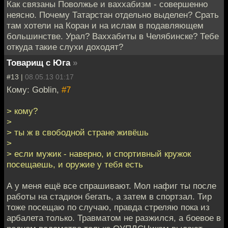
Как связаны Поволжье и ваххабизм - совершенно
неясно. Почему Татарстан отдельно выделен? Срать
там хотели на Коран и на ислам в подавляющем
большинстве. Урал? Ваххабиты в Челябинске? Тебе
откуда такие слухи доходят?
Товарищ с Юга
»
#13 |
08.05.13 01:17
Кому: Goblin,
#7
> кому?
>
> ты ж в свободной стране живёшь
>
> если мужик - наверно, и спортивный кружок
посещаешь, и оружие у тебя есть
А у меня ещё все спрашивают. Мол нафиг ты после
работы на стадион бегать, а затем в спортзал. Тир
тоже посещаю по случаю, правда стреляю пока из
арбалета только. Травматом не разжился, а боевое в