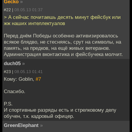
Gecko
»
#22 |
08.05.13 01:37
> А сейчас почитаешь десять минут фейсбук или
жж наших интеллектуалов
Перед днём Победы особенно активизировалось
всякое блядво, не стесняясь, срут на символы, на
память, на предков, на ещё живых ветеранов.
Администрация вконтактика и фейсбучека молчит.
duch05
»
#23 |
08.05.13 01:41
Кому: Goblin,
#7
Спасибо.
P.S.
И спортивные разряды есть и стрелковому делу
обучен, т.к. кадровый офицер.
GreenElephant
»