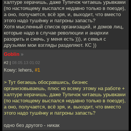
халтуре херачишь, даже Тупичок читаешь урывками
(по настоящему выспался недавно только в поезде),
а оно, получается, всё зря, и, выходит, что вместо
этого надо тушёнку и патроны запасть?
Хотя мысленный список организаций, и домов лиц,
которые надо в случае революции и анархии
разорить и сжечь, у меня есть ))), и семья с
друзьями мои взгляды разделяют. КС ))
Goblin
»
#2 |
08.05.13 01:02
Кому: lehers,
#1
> Тут бегаешь обосравшись, бизнес
организовываешь, плюс ко всему этому на работе +
халтуре херачишь, даже Тупичок читаешь урывками
(по настоящему выспался недавно только в поезде),
а оно, получается, всё зря, и, выходит, что вместо
этого надо тушёнку и патроны запасть?
одно без другого - никак