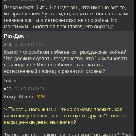
Всяко может быть. Но надеюсь, что именно вот те,
которые в фейсбуках сидят, на что то большее чем
гневные посты в интернетиках не способны. Их
максимум - болотная прошлогоднего образца.
Раз-Два
»
#38 |
08.05.13 02:25
Какими способами избегается гражданская война?
Что должно сделать государство, чтобы купировать
в зародыше? Или неизбежно, так сказать,
естественный период в развитии страны?
fist
»
#39 |
08.05.13 02:33
Кому: Murza,
#28
> То есть, цель жизни - тихо самому прожить как
навозному слизню, а воюют пусть другие? Твои же
выращенные дети, например?
Ты где там про "воюют пусть другие" прочитал? Речь