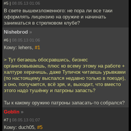
#5 |
08.05.13 01:06
В свете вышеизложенного: не пора ли все таки
оформлять лицензию на оружие и начинать
заниматься в стрелковом клубе?
Nishebrod
»
#6 |
08.05.13 01:06
Кому: lehers,
#1
> Тут бегаешь обосравшись, бизнес
организовываешь, плюс ко всему этому на работе +
халтуре херачишь, даже Тупичок читаешь урывками
(по настоящему выспался недавно только в поезде),
а оно, получается, всё зря, и, выходит, что вместо
этого надо тушёнку и патроны запасть?
Ты к какому оружию патроны запасать-то собрался?
Goblin
»
#7 |
08.05.13 01:07
Кому: duch05,
#5