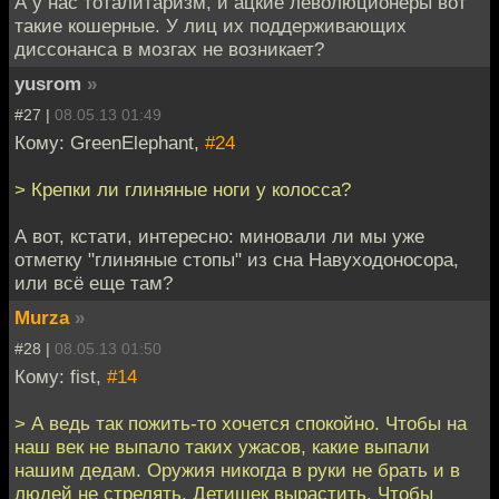
А у нас тоталитаризм, и ацкие леволюционеры вот
такие кошерные. У лиц их поддерживающих
диссонанса в мозгах не возникает?
yusrom
»
#27 |
08.05.13 01:49
Кому: GreenElephant,
#24
> Крепки ли глиняные ноги у колосса?
А вот, кстати, интересно: миновали ли мы уже
отметку "глиняные стопы" из сна Навуходоносора,
или всё еще там?
Murza
»
#28 |
08.05.13 01:50
Кому: fist,
#14
> А ведь так пожить-то хочется спокойно. Чтобы на
наш век не выпало таких ужасов, какие выпали
нашим дедам. Оружия никогда в руки не брать и в
людей не стрелять. Детишек вырастить. Чтобы