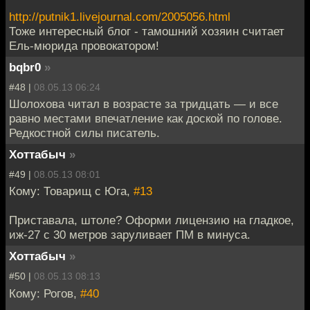
http://putnik1.livejournal.com/2005056.html
Тоже интересный блог - тамошний хозяин считает
Ель-мюрида провокатором!
bqbr0
»
#48 |
08.05.13 06:24
Шолохова читал в возрасте за тридцать — и все
равно местами впечатление как доской по голове.
Редкостной силы писатель.
Хоттабыч
»
#49 |
08.05.13 08:01
Кому: Товарищ с Юга,
#13
Приставала, штоле? Оформи лицензию на гладкое,
иж-27 с 30 метров заруливает ПМ в минуса.
Хоттабыч
»
#50 |
08.05.13 08:13
Кому: Рогов,
#40