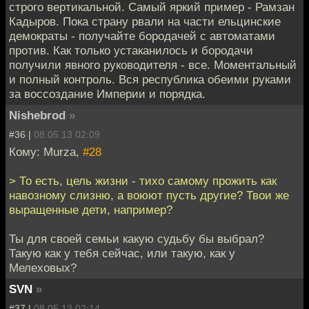
строго вертикальной. Самый яркий пример - Рамзан
Кадыров. Пока страну рвали на части ельцинские
демократы - получайте бородачей с автоматами
против. Как только устаканилось и бородачи
получили явного руководителя - все. Моментальный
и полный контроль. Вся республика обеими руками
за воссоздание Империи и порядка.
Nishebrod
»
#36 |
08.05.13 02:09
Кому: Murza,
#28
> То есть, цель жизни - тихо самому прожить как
навозному слизню, а воюют пусть другие? Твои же
выращенные дети, например?
Ты для своей семьи какую судьбу бы выбрал?
Такую как у тебя сейчас, или такую, как у
Мелеховых?
SVN
»
#37 |
08.05.13 02:14