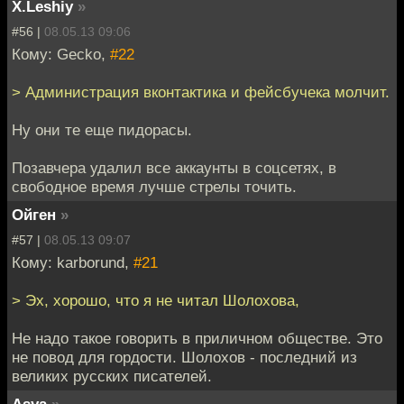
X.Leshiy
»
#56 |
08.05.13 09:06
Кому: Gecko,
#22
> Администрация вконтактика и фейсбучека молчит.
Ну они те еще пидорасы.
Позавчера удалил все аккаунты в соцсетях, в
свободное время лучше стрелы точить.
Ойген
»
#57 |
08.05.13 09:07
Кому: karborund,
#21
> Эх, хорошо, что я не читал Шолохова,
Не надо такое говорить в приличном обществе. Это
не повод для гордости. Шолохов - последний из
великих русских писателей.
Asya
»