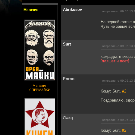
Abrikosov
Магазин
отправлено 09.05.13 
На первой фотке п
Чуть не завыл всл
Surt
отправлено 09.05.13 
камрады, я вчера 
[пляшет и поет]
Рогов
отправлено 09.05.13 
Магазин
ОПЕРМАЙКИ
Кому: Surt,
#2
Поздравляю, здор
Лжец
отправлено 09.05.13 
Кому: Surt,
#2