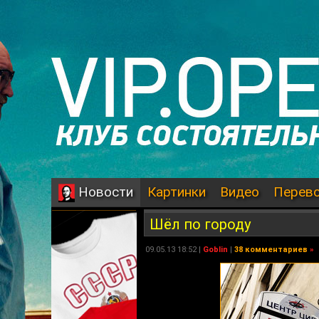
Картинки
Видео
Перев
Новости
Шёл по городу
09.05.13 18:52 |
Goblin
|
38 комментариев
»