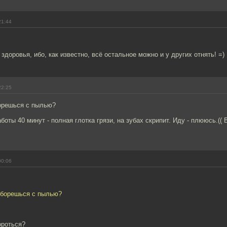
21:44
здоровья, ибо, как известно, всё остальное можно и у других отнять! =)
22:25
борешься с пылью?
аботы 40 минут - полная глотка грязи, на зубах скрипит. Иду - плююсь.((
00:06
к борешься с пылью?
ороться?