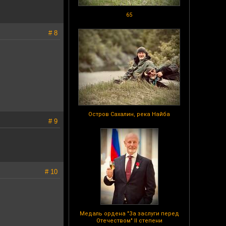
65
# 8
Остров Сахалин, река Найба
# 9
# 10
Медаль ордена "За заслуги перед
Отечеством" II степени