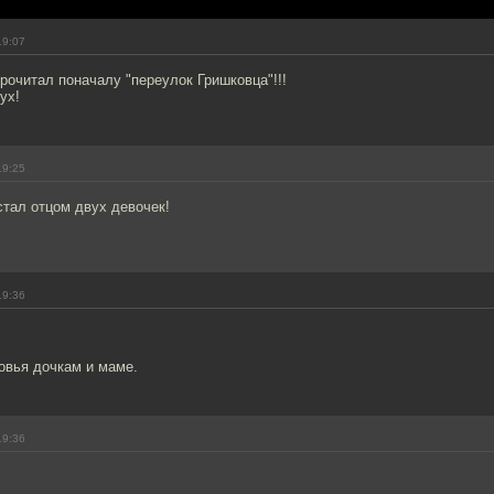
19:07
рочитал поначалу "переулок Гришковца"!!!
ух!
19:25
стал отцом двух девочек!
19:36
овья дочкам и маме.
19:36