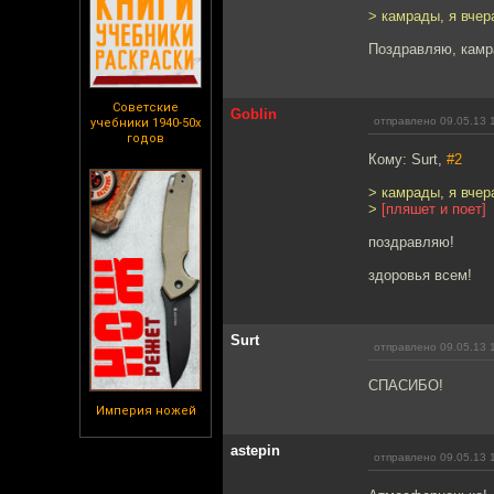
> камрады, я вчер
Поздравляю, камр
Советские
Goblin
отправлено 09.05.13 
учебники 1940-50х
годов
Кому: Surt,
#2
> камрады, я вчер
>
[пляшет и поет]
поздравляю!
здоровья всем!
Surt
отправлено 09.05.13 
СПАСИБО!
Империя ножей
astepin
отправлено 09.05.13 