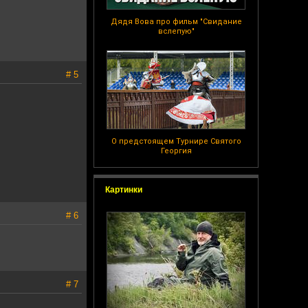
Дядя Вова про фильм "Свидание
вслепую"
# 5
О предстоящем Турнире Святого
Георгия
Картинки
# 6
# 7