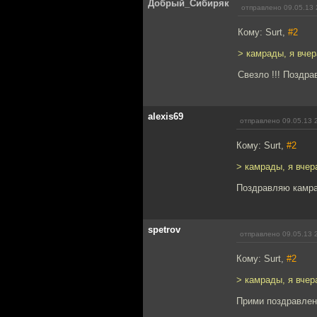
Добрый_Сибиряк
отправлено 09.05.13 
Кому: Surt,
#2
> камрады, я вчер
Свезло !!! Поздра
alexis69
отправлено 09.05.13 
Кому: Surt,
#2
> камрады, я вчер
Поздравляю камра
spetrov
отправлено 09.05.13 
Кому: Surt,
#2
> камрады, я вчер
Прими поздравлени