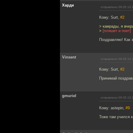
Харди
отправлено 09.05.13 
Кому: Surt,
#2
> камрады, я вчер
>
[пляшет и поет]
Поздравляю! Как 
Vinsent
отправлено 09.05.13 
Кому: Surt,
#2
Принимай поздравл
gmuriel
отправлено 09.05.13 
Кому: astepin,
#9
Тоже там учился к