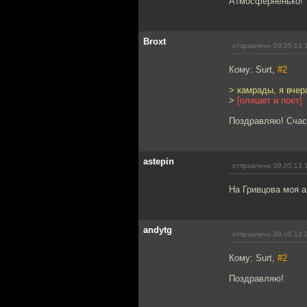
Атмосферненько!
Broxt
отправлено 09.05.13 
Кому: Surt,
#2
> камрады, я вчер
>
[пляшет и поет]
Поздравляю! Счас
astepin
отправлено 09.05.13 
На Гривцова моя 
andytg
отправлено 09.05.13 
Кому: Surt,
#2
Поздравляю!