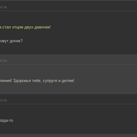
20:34
а стал отцом двух девочек!
зовут дочек?
20:36
ения! Здоровья тебе, супруге и детям!
20:36
огда-то.