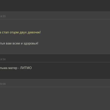
19:55
а стал отцом двух девочек!
тья вам всем и здоровья!
19:56
альма матер - ЛИТМО
20:08