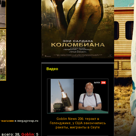
Видео
Goblin News 206: теракт в
т магазин
в megagroup.ru
Геленджике, у США закончились
ракеты, мигранты в Сеуте
всего: 38,
Goblin
: 5