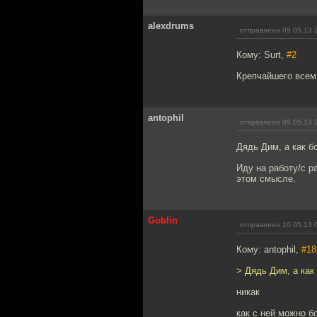
alexdrums
отправлено 09.05.13 
Кому: Surt,
#2
Крепчайшего всем 
antophil
отправлено 09.05.13 
Дядь Дим, а как 
Иду на работу/с р
этом смысле.
Goblin
отправлено 10.05.13 
Кому: antophil,
#18
> Дядь Дим, а ка
никак
как с ней можно б