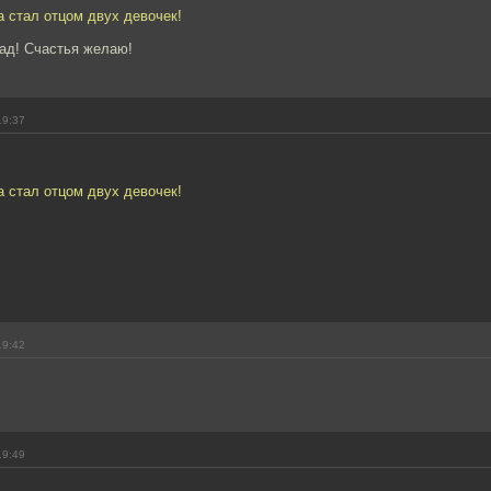
а стал отцом двух девочек!
ад! Счастья желаю!
19:37
а стал отцом двух девочек!
19:42
19:49