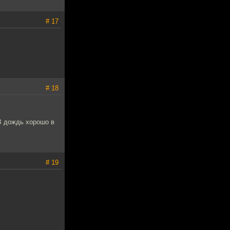
# 17
# 18
 В дождь хорошо в
# 19